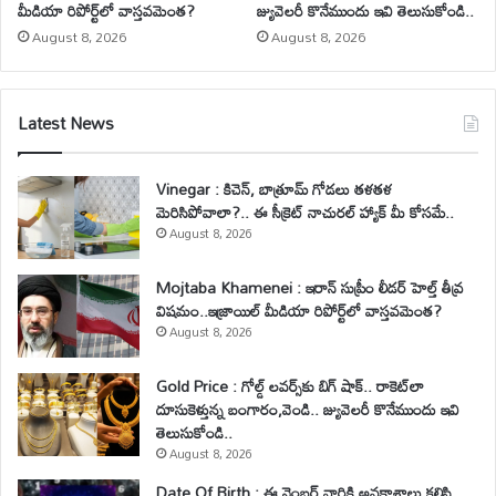
మీడియా రిపోర్ట్‌లో వాస్తవమెంత?
జ్యువెలరీ కొనేముందు ఇవి తెలుసుకోండి..
August 8, 2026
August 8, 2026
Latest News
Vinegar : కిచెన్, బాత్రూమ్ గోడలు తళతళ
మెరిసిపోవాలా?.. ఈ సీక్రెట్ నాచురల్ హ్యాక్ మీ కోసమే..
August 8, 2026
Mojtaba Khamenei : ఇరాన్ సుప్రీం లీడర్ హెల్త్ తీవ్ర
విషమం..ఇజ్రాయిల్ మీడియా రిపోర్ట్‌లో వాస్తవమెంత?
August 8, 2026
Gold Price : గోల్డ్ లవర్స్‌కు బిగ్ షాక్.. రాకెట్‌లా
దూసుకెళ్తున్న బంగారం,వెండి.. జ్యువెలరీ కొనేముందు ఇవి
తెలుసుకోండి..
August 8, 2026
Date Of Birth : ఈ నెంబర్ వారికి అవకాశాలు కలిసి