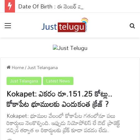
Date Of Birth : ఈ నెంబర్ వారికి అవకాశాలు కలిసి వస్తాయి..వారు వెహికల్స్ నడిపేటప్పుడు జాగ్రత్తగా ఉండాలి..
Menu
Se
Home
/
Just Telangana
Just Telangana
Latest News
Kokapet: ఎకరం రూ.151.25 కోట్లు..
కోకాపేట భూములకు ఎందుకంత క్రేజ్ ?
Kokapet: భూముల వేలంలో కోకాపేట గతంలోనూ పలు
రికార్డులు నెలకొల్పింది. ఇప్పుడు నియోపోలిస్ లే ఔట్ ప్రాజెక్ట్
వచ్చిన తర్వాత ఆ రికార్డులకు బ్రేక్ కూడా పడడం లేదు.