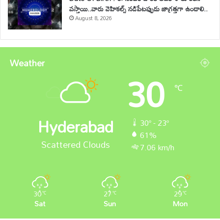
వస్తాయి..వారు వెహికల్స్ నడిపేటప్పుడు జాగ్రత్తగా ఉండాలి..
August 8, 2026
Weather
30
℃
Hyderabad
30º - 23º
61%
Scattered Clouds
7.06 km/h
30
27
29
℃
℃
℃
Sat
Sun
Mon