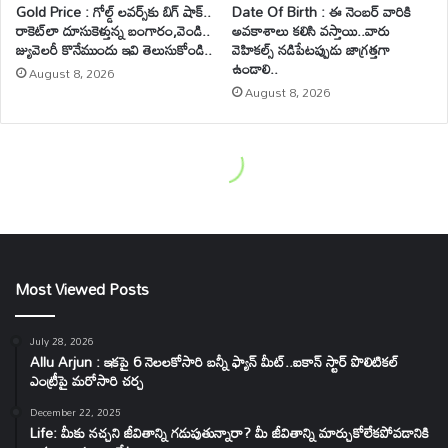
Most Viewed Posts
July 28, 2026
Allu Arjun : ఇకపై 6 నెలలకోసారి బన్నీ ఫ్యాన్ మీట్..ఐకాన్ స్టార్ పొలిటికల్
ఎంట్రీపై మరోసారి చర్చ
December 22, 2025
Life: మీకు నచ్చని జీవితాన్ని గడుపుతున్నారా? మీ జీవితాన్ని మార్చుకోలేకపోవడానికి