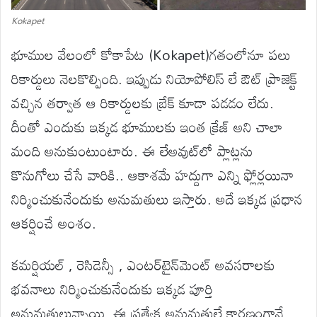
Kokapet
భూముల వేలంలో కోకాపేట (Kokapet)గతంలోనూ పలు
రికార్డులు నెలకొల్పింది. ఇప్పుడు నియోపోలిస్ లే ఔట్ ప్రాజెక్ట్
వచ్చిన తర్వాత ఆ రికార్డులకు బ్రేక్ కూడా పడడం లేదు.
దీంతో ఎందుకు ఇక్కడ భూములకు ఇంత క్రేజ్ అని చాలా
మంది అనుకుంటుంటారు. ఈ లేఅవుట్‌లో ప్లాట్లను
కొనుగోలు చేసే వారికి.. ఆకాశమే హద్దుగా ఎన్ని ఫ్లోర్లయినా
నిర్మించుకునేందుకు అనుమతులు ఇస్తారు. అదే ఇక్కడ ప్రధాన
ఆకర్షించే అంశం.
కమర్షియల్ , రెసిడెన్సీ , ఎంటర్‌టైన్‌మెంట్ అవసరాలకు
భవనాలు నిర్మించుకునేందుకు ఇక్కడ పూర్తి
అనుమతులున్నాయి. ఈ ప్రత్యేక అనుమతులే కారణంగానే