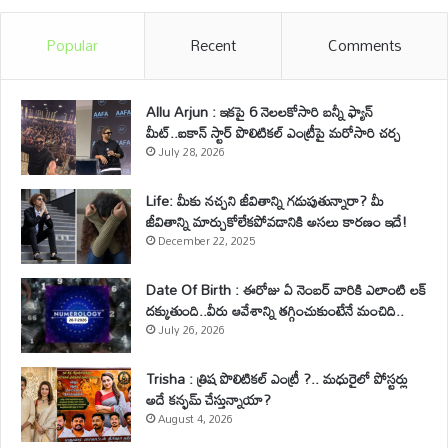
Popular
Recent
Comments
Allu Arjun : ఇకపై 6 నెలలకోసారి బన్నీ ఫ్యాన్
మీట్..ఐకాన్ స్టార్ పొలిటికల్ ఎంట్రీపై మరోసారి చర్చ
July 28, 2026
Life: మీకు నచ్చని జీవితాన్ని గడుపుతున్నారా? మీ
జీవితాన్ని మార్చుకోలేకపోవడానికి అసలు కారణం ఇదే!
December 22, 2025
Date Of Birth : ఈరోజు ఏ నెంబర్ వారికి ఎలాంటి లక్
దక్కుతుంది..వీరు ఆవేశాన్ని తగ్గించుకుంటేనే మంచిది..
July 26, 2026
Trisha : త్రిష పొలిటికల్ ఎంట్రీ ?.. మధురైలో పోస్టర్లు
అదే కన్ఫమ్ చేస్తున్నాయా?
August 4, 2026