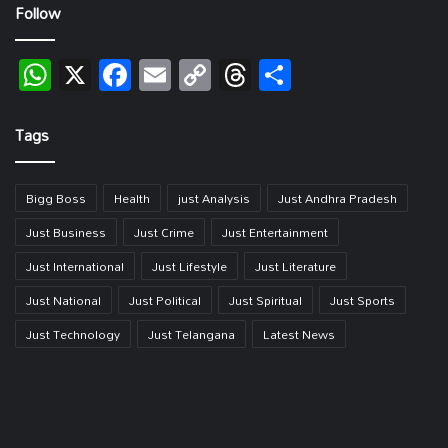
Follow
WhatsApp
X
Facebook
Email
Copy
Threads
Share
Link
Tags
Bigg Boss
Health
just Analysis
Just Andhra Pradesh
Just Business
Just Crime
Just Entertainment
Just International
Just Lifestyle
Just Literature
Just National
Just Political
Just Spiritual
Just Sports
Just Technology
Just Telangana
Latest News