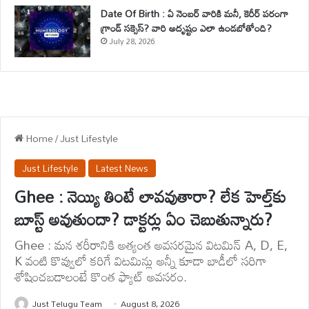
Date Of Birth : ఏ నెంబర్ వారికి మనీ, కెరీర్ పరంగా
గ్రాండ్ సక్సెస్? వారి అదృష్టం ఎలా ఉండబోతోంది?
July 28, 2026