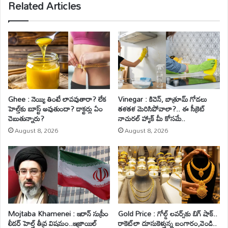
Related Articles
Ghee : నెయ్యి తింటే లావవుతారా? లేక
Vinegar : కిచెన్, బాత్రూమ్ గోడలు
హెల్త్‌కు బూస్ట్ అవుతుందా? డాక్టర్లు ఏం
తళతళ మెరిసిపోవాలా?.. ఈ సీక్రెట్
చెబుతున్నారు?
నాచురల్ హ్యాక్ మీ కోసమే..
August 8, 2026
August 8, 2026
Mojtaba Khamenei : ఇరాన్ సుప్రీం
Gold Price : గోల్డ్ లవర్స్‌కు బిగ్ షాక్..
లీడర్ హెల్త్ తీవ్ర విషమం..ఇజ్రాయిల్
రాకెట్‌లా దూసుకెళ్తున్న బంగారం,వెండి..