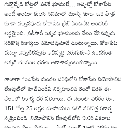
గుర్తొచ్చేది కోట్లలో పలికే భూములే… అప్పట్లో కోకాపేట
ఆంటీ అంటూ తులసి సినిమాలో ఝాన్సీ కూడా ఒక పాత్ర
కూడా వచ్చినప్పుడు కోకాపేట క్రేజ్ ఏంటనేది అందరికీ
అర్థమైంది. ప్రతీసారీ ఇక్కడ భూములను వేలం వేసినప్పుడు
సరికొత్త రికార్డులు నమోదవుతూనే ఉంటున్నాయి. కోకాపేట
చుట్టూ ఎప్పటికప్పుడు అభివృద్ధి పెరుగుతూనే ఉండడంతో
అక్కడి భూముల ధరలు ఆకాశాన్నంటుతున్నాయి.
తాజాగా గండిపేట మండల పరిధిలోని కోకాపేట నియోపోలిస్
లేఅవుట్‌లో హెచ్‌ఎండీఏ నిర్వహించిన రెండో విడత ఈ-
వేలంలో రికార్డు ధర పలికాయి. ఈ వేలంలో ఎకరం రూ.
151 కోట్ల 25 లక్షల రూపాయలు పలికి సరికొత్త రికార్డు
సృష్టించింది. నియోపోలిస్ లేఅవుట్‌లోని 9.06 ఎకరాల
భూమిని వేలం వేయగా… ప్లాట్ నంబర్ 15లో ఎకరం రూ.