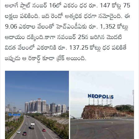
అలాగే ప్లాట్ నంబర్ 16లో ఎకరం ధర రూ. 147 కోట్ల 75
లక్షలు పలికింది. ఇది రెండో అత్యధిక ధరగా నమోదైంది. ఈ
9.06 ఎకరాల వేలంతో హెచ్‌ఎండీఏకు రూ. 1,352 కోట్లు
ఆదాయం దక్కింది.కాగా నవంబర్ 25న జరిగిన మొదటి
విడత వేలంలో ఎకరానికి రూ. 137.25 కోట్లు ధర పలికితే
ఇప్పుడు ఆ రికార్డ్ కూడా బ్రేక్ అయింది.