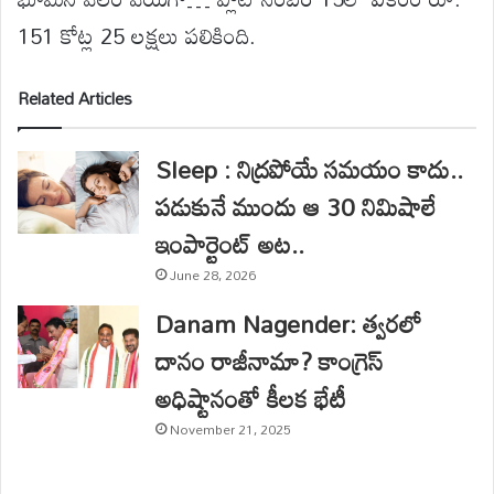
151 కోట్ల 25 లక్షలు పలికింది.
Related Articles
Sleep : నిద్రపోయే సమయం కాదు..
పడుకునే ముందు ఆ 30 నిమిషాలే
ఇంపార్టెంట్ అట..
June 28, 2026
Danam Nagender: త్వరలో
దానం రాజీనామా? కాంగ్రెస్
అధిష్టానంతో కీలక భేటీ
November 21, 2025