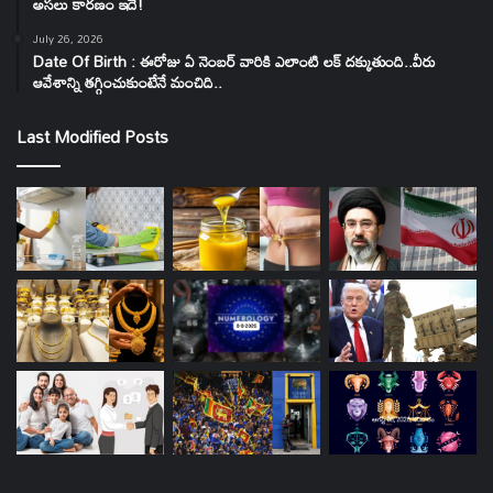
అసలు కారణం ఇదే!
July 26, 2026
Date Of Birth : ఈరోజు ఏ నెంబర్ వారికి ఎలాంటి లక్ దక్కుతుంది..వీరు
ఆవేశాన్ని తగ్గించుకుంటేనే మంచిది..
Last Modified Posts