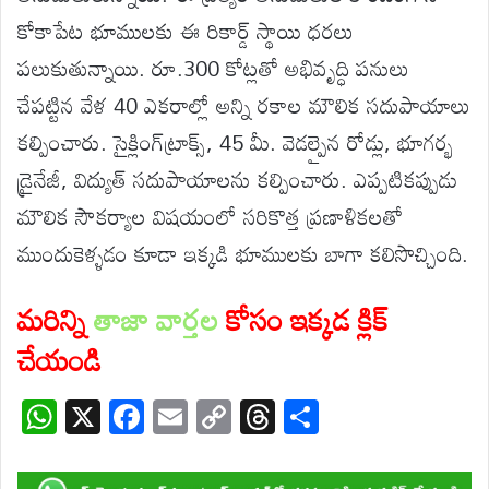
కోకాపేట భూములకు ఈ రికార్డ్ స్థాయి ధరలు
పలుకుతున్నాయి. రూ.300 కోట్లతో అభివృద్ధి పనులు
చేపట్టిన వేళ 40 ఎకరాల్లో అన్ని రకాల మౌలిక సదుపాయాలు
కల్పించారు. సైక్లింగ్​ట్రాక్స్​, 45 మీ. వెడల్పైన రోడ్లు, భూగర్భ
డ్రైనేజీ, విద్యుత్​ సదుపాయాలను కల్పించారు. ఎప్పటికప్పుడు
మౌలిక సౌకర్యాల విషయంలో సరికొత్త ప్రణాళికలతో
ముందుకెళ్ళడం కూడా ఇక్కడి భూములకు బాగా కలిసొచ్చింది.
మరిన్ని
తాజా వార్తల
కోసం ఇక్కడ క్లిక్
చేయండి
W
X
F
E
C
T
S
h
ac
m
o
hr
h
at
e
ail
p
e
ar