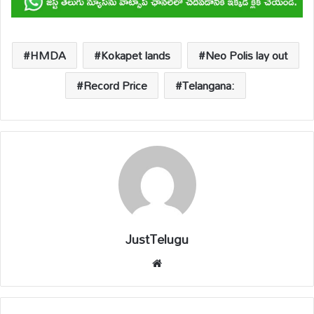
s
b
y
a
e
A
o
Li
d
p
o
n
s
HMDA
Kokapet lands
Neo Polis lay out
p
k
k
Record Price
Telangana:
JustTelugu
We
bsi
te