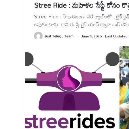
Stree Ride : మహిళల సేఫ్టీ కోసం కొత్త 
Stree Ride : సాధారణంగా వేరే క్యాబ్‌లలో , బైక్ రైడ్
అవుతుంటారు. కానీ ఈ స్త్రీ రైడ్ యాప్ ద్వారా బుక్ చేసుక
Just Telugu Team
June 6, 2026
Last Updated: