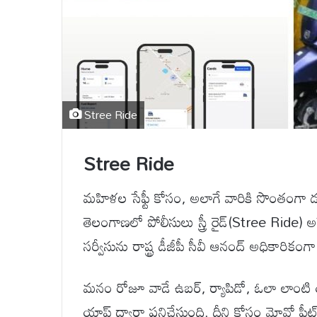
Stree Ride
Stree Ride
మహిళల సేఫ్టీ కోసం, అలాగే వారికి సొంతంగా 
తెలంగాణలో పోలీసులు స్త్రీ రైడ్(Stree Ride) అనే ప
సర్వీసును రాష్ట్ర డీజీపీ సీవీ ఆనంద్ అధికారికంగ
మనం రోజూ వాడే ఉబర్, ర్యాపిడో, ఓలా లాంటి యా
యాప్ ద్వారా పనిచేస్తుంది. దీని కోసం మోవో ఫ