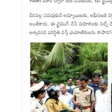
Ride) యాప్ ద్వారా బుక్ చేసుకుంటే, లేడీ డ్రైవర్
దీనివల్ల చదువుకునే అమ్మాయిలకు, ఆఫీసులకి వెళ
అంతేకాదు, ఈ డ్రైవింగ్ చేసే మహిళలకు సెల్ఫ్ డిఫ
అత్యవసర పరిస్థితి వస్తే ప్రయాణికులను కాపాడ