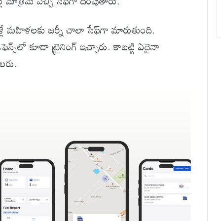
లు మాత్రమే వచ్చి సేఫ్‌గా దింపుతారు.
్లే మహిళలకు జర్నీ చాలా సేఫ్‌గా మారుతుంది.
ెన్స్‌లో కూడా ట్రైనింగ్ ఇచ్చారు. కాబట్టి ఏదైనా
గలరు.