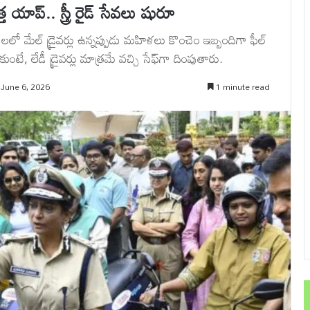
యాప్.. స్త్రీ రైడ్ సేవలు షురూ
‌లలో మేల్ డ్రైవర్లు ఉన్నప్పుడు మహిళలు కొంచెం ఇబ్బందిగా ఫీల్
ుంటే, లేడీ డ్రైవర్లు మాత్రమే వచ్చి సేఫ్‌గా దింపుతారు.
 June 6, 2026
1 minute read