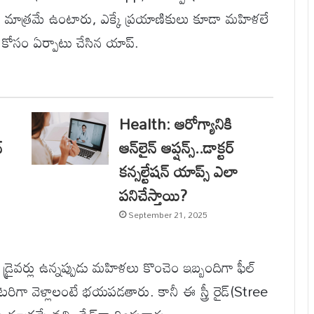
లు మాత్రమే ఉంటారు, ఎక్కే ప్రయాణికులు కూడా మహిళలే
ీల కోసం ఏర్పాటు చేసిన యాప్.
Health: ఆరోగ్యానికి
్
ఆన్‌లైన్‌ ఆప్షన్స్‌..డాక్టర్
కన్సల్టేషన్ యాప్స్ ఎలా
పనిచేస్తాయి?
September 21, 2025
్ డ్రైవర్లు ఉన్నప్పుడు మహిళలు కొంచెం ఇబ్బందిగా ఫీల్
ిగా వెళ్లాలంటే భయపడతారు. కానీ ఈ స్త్రీ రైడ్(Stree