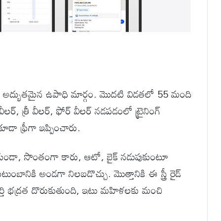
ి ఒక అద్భుతమైన ఉపాధి మార్గం. మొదటి విడతలో 55 మంది
్, త్రీ వీలర్, ఫోర్ వీలర్ నడపడంలో ట్రైనింగ్
 కూడా ఫ్రీగా ఇప్పించారు.
ండా, సొంతంగా కారు, ఆటో, బైక్ నడుపుకుంటూ
ంబానికి అండగా నిలబడొచ్చు. మొత్తానికి ఈ స్త్రీ రైడ్
్తి భద్రత దొరుకుతుంది, ఇటు మహిళలకు మంచి