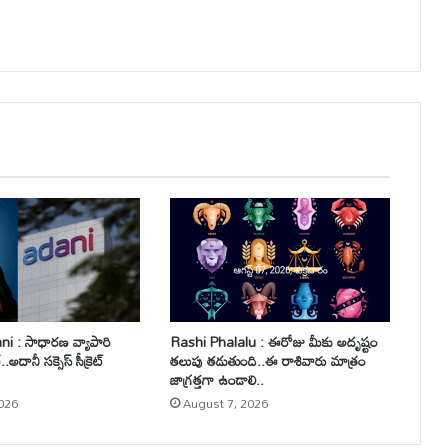
 : సాధారణ వ్యాపారి
Rashi Phalalu : ఈరోజు మీకు అదృష్టం
.అదానీ సక్సెస్ సీక్రెట్
తలుపు తడుతుంది..ఈ రాశివారు మాత్రం
జాగ్రత్తగా ఉండాలి..
026
August 7, 2026