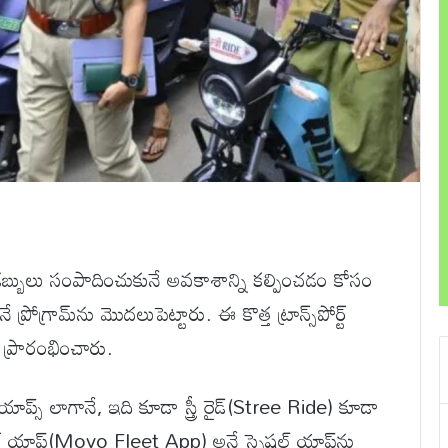
డబ్బులు సంపాదించుకునే అవకాశాన్ని కల్పించడం కోసం
్రోగ్రామ్‌ను మొదలుపెట్టారు. ఈ కొత్త ట్రాన్స్‌పోర్ట్
ా ప్రారంభించారు.
ప్స్ లాగానే, ఇది కూడా స్త్రీ రైడ్(Stree Ride) కూడా
్లీట్ యాప్(Movo Fleet App) అనే స్పెషల్ యాప్‌ను