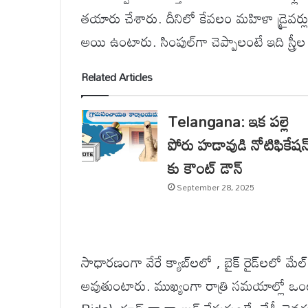
తయారు చేశారు. దీనిలో కేవలం మహిళా డ్రైవర్
అయి ఉంటారు. సింపుల్‌గా చెప్పాలంటే ఇది స్త్ర
Related Articles
Telangana: ఇక పల్లె
పోరు హడావుడి నోటిఫికేషన
కు కౌంట్ డౌన్
September 28, 2025
సాధారణంగా వేరే క్యాబ్‌లలో , బైక్ రైడ్‌లలో మేల
అవుతుంటారు. ముఖ్యంగా రాత్రి సమయాల్లో ఒంటర