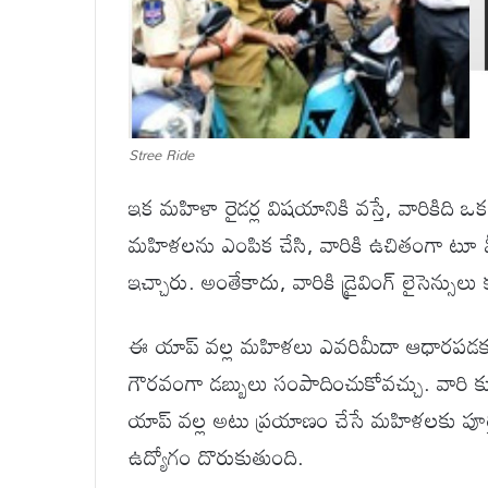
Stree Ride
ఇక మహిళా రైడర్ల విషయానికి వస్తే, వారికిద
మహిళలను ఎంపిక చేసి, వారికి ఉచితంగా టూ వీలర
ఇచ్చారు. అంతేకాదు, వారికి డ్రైవింగ్ లైసెన్సులు
ఈ యాప్ వల్ల మహిళలు ఎవరిమీదా ఆధారపడకు
గౌరవంగా డబ్బులు సంపాదించుకోవచ్చు. వారి కుటు
యాప్ వల్ల అటు ప్రయాణం చేసే మహిళలకు పూర
ఉద్యోగం దొరుకుతుంది.