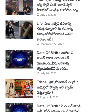
బన్నీ ఫ్యాన్ మీట్..ఐకాన్ స్టార్
పొలిటికల్ ఎంట్రీపై మరోసారి చర్చ
July 28, 2026
Life: మీకు నచ్చని జీవితాన్ని
గడుపుతున్నారా? మీ జీవితాన్ని
మార్చుకోలేకపోవడానికి అసలు
కారణం ఇదే!
December 22, 2025
Date Of Birth : ఈరోజు ఏ
నెంబర్ వారికి ఎలాంటి లక్
దక్కుతుంది..వీరు ఆవేశాన్ని
తగ్గించుకుంటేనే మంచిది..
July 26, 2026
Trisha : త్రిష పొలిటికల్ ఎంట్రీ ?..
మధురైలో పోస్టర్లు అదే కన్ఫమ్
చేస్తున్నాయా?
August 4, 2026
Date Of Birth : ఏ నెంబర్ వారికి
మనీ, కెరీర్ పరంగా గ్రాండ్ సక్సెస్?