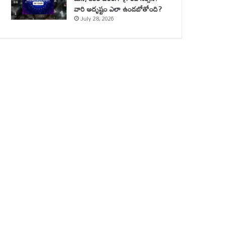
వారి అదృష్టం ఎలా ఉండబోతోంది?
July 28, 2026