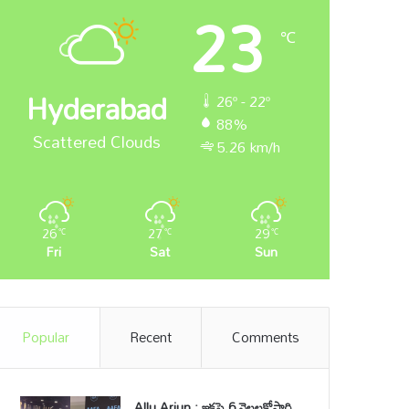
23
℃
Hyderabad
26º - 22º
88%
Scattered Clouds
5.26 km/h
26
27
29
℃
℃
℃
Fri
Sat
Sun
Popular
Recent
Comments
Allu Arjun : ఇకపై 6 నెలలకోసారి