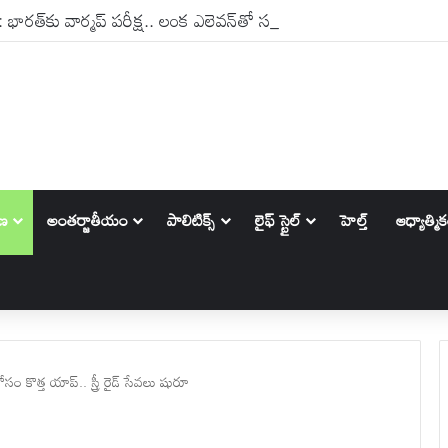
ారత్‌కు వార్మప్ పరీక్ష.. లంక ఎలెవన్‌తో సన్నాహక మ్యాచ్
ాణ
అంతర్జాతీయం
పాలిటిక్స్‌
లైఫ్ స్టైల్
హెల్త్
ఆధ్యాత్మి
ం కొత్త యాప్.. స్త్రీ రైడ్ సేవలు షురూ