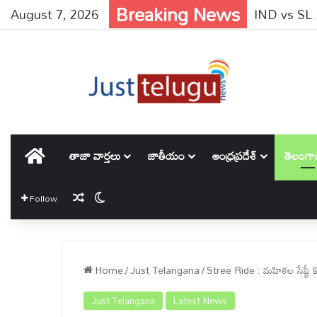
Breaking News
August 7, 2026
IND vs SL : భ
హోమ్
తాజా వార్తలు
జాతీయం
ఆంధ్రప్రదేశ్
తెలంగ
Random Article
Switch skin
Follow
Home
/
Just Telangana
/
Stree Ride : మహిళల సేఫ్టీ కోస
Just Telangana
Latest News