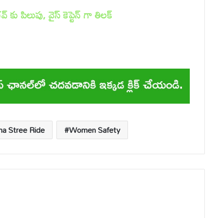
కు పిలుపు, వైస్ కెప్టెన్ గా తిలక్
na Stree Ride
Women Safety