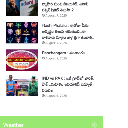
వ్యాపారి నుంచి బిలియనీర్..అదానీ
సక్సెస్ సీక్రెట్ తెలుసా ?
August 7, 2026
Rashi Phalalu : ఈరోజు మీకు
అదృష్టం తలుపు తడుతుంది..ఈ
రాశివారు మాత్రం జాగ్రత్తగా ఉండాలి..
August 7, 2026
Panchangam : పంచాంగం
August 7, 2026
IND vs PAK : ఒకే గ్రూప్‌లో భారత్,
పాక్ ..మహిళల ఆసియాకప్ షెడ్యూల్
విడుదల
August 6, 2026
Weather