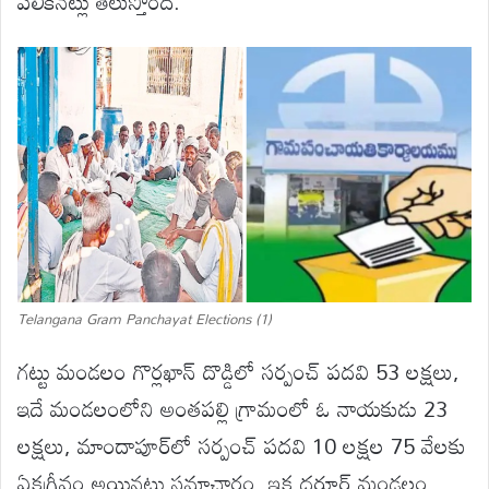
పలికినట్లు తెలుస్తోంది.
Telangana Gram Panchayat Elections (1)
గట్టు మండలం గొర్లఖాన్‌ దొడ్డిలో సర్పంచ్‌ పదవి 53 లక్షలు,
ఇదే మండలంలోని అంతపల్లి గ్రామంలో ఓ నాయకుడు 23
లక్షలు, మాందాపూర్‌లో సర్పంచ్‌ పదవి 10 లక్షల 75 వేలకు
ఏకగ్రీవం అయినట్లు సమాచారం. ఇక ధరూర్‌ మండలం