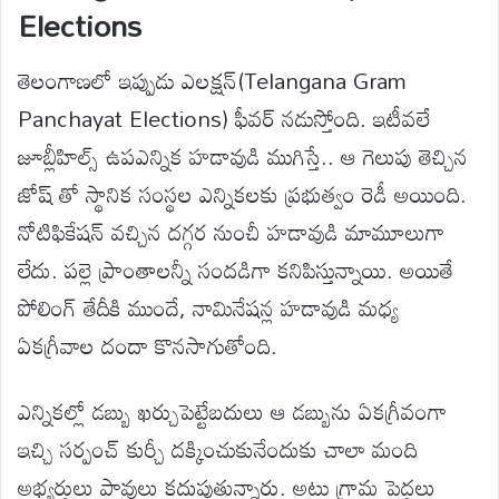
Elections
తెలంగాణలో ఇప్పుడు ఎలక్షన్(Telangana Gram
Panchayat Elections) ఫీవర్ నడుస్తోంది. ఇటీవలే
జూబ్లీహిల్స్ ఉపఎన్నిక హడావుడి ముగిస్తే.. ఆ గెలుపు తెచ్చిన
జోష్ తో స్థానిక సంస్థల ఎన్నికలకు ప్రభుత్వం రెడీ అయింది.
నోటిఫికేషన్ వచ్చిన దగ్గర నుంచీ హడావుడి మామూలుగా
లేదు. పల్లె ప్రాంతాలన్నీ సందడిగా కనిపిస్తున్నాయి. అయితే
పోలింగ్ తేదీకి ముందే, నామినేషన్ల హడావుడి మధ్య
ఏకగ్రీవాల దందా కొనసాగుతోంది.
ఎన్నికల్లో డబ్బు ఖర్చుపెట్టేబదులు ఆ డబ్బును ఏకగ్రీవంగా
ఇచ్చి సర్పంచ్‌ కుర్చీ దక్కించుకునేందుకు చాలా మంది
అభ్యర్థులు పావులు కదుపుతున్నారు. అటు గ్రామ పెద్దలు