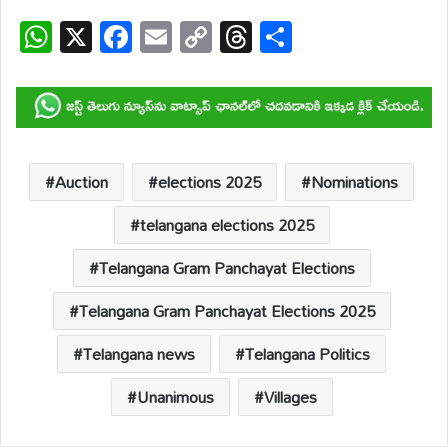
W
X
F
E
C
T
S
h
ac
m
o
hr
h
at
e
ail
p
e
ar
s
b
y
a
e
A
o
Li
d
p
o
n
s
Auction
elections 2025
Nominations
p
k
k
telangana elections 2025
Telangana Gram Panchayat Elections
Telangana Gram Panchayat Elections 2025
Telangana news
Telangana Politics
Unanimous
Villages