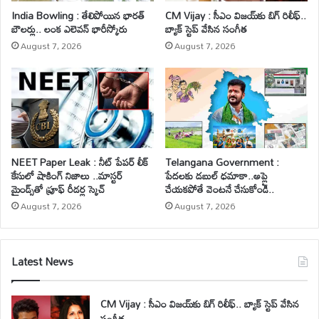
India Bowling : తేలిపోయిన భారత్
CM Vijay : సీఎం విజయ్‌కు బిగ్ రిలీఫ్..
బౌలర్లు.. లంక ఎలెవన్ భారీస్కోరు
బ్యాక్ స్టెప్ వేసిన సంగీత
August 7, 2026
August 7, 2026
NEET Paper Leak : నీట్ పేపర్ లీక్
Telangana Government :
కేసులో షాకింగ్ నిజాలు ..మాస్టర్
పేదలకు డబుల్ ధమాకా..అప్లై
మైండ్స్‌తో ప్రూఫ్ రీడర్ల స్కెచ్
చేయకపోతే వెంటనే చేసుకోండి..
August 7, 2026
August 7, 2026
Latest News
CM Vijay : సీఎం విజయ్‌కు బిగ్ రిలీఫ్.. బ్యాక్ స్టెప్ వేసిన
సంగీత