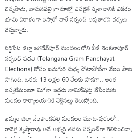
చిన్నపాడు, వామనపల్లి గ్రామాల్లో ఎవరైతే స్మశానానికి ఎకరం
భూమి విరాళంగా ఇస్తారో వారే సర్పంచ్‌ అవుతారని చర్చలు
చేస్తున్నారు.
సిద్దిపేట జిల్లా జగదేవ్‌పూర్‌ మండలంలోని బీజీ వెంకటాపూర్‌
సర్పంచ్‌ పదవి (Telangana Gram Panchayat
Elections) కోసం ఐదుగురి మధ్య పోటాపోటీగా వేలం పాట
సాగింది. ఒకరు 13 లక్షల 60 వేలకు పాడగా.. అంత
ఇవ్వలేమంటూ మిగతా ఇద్దరు నామినేషన్లు వేసేందుకు
మండల కార్యాలయానికి వెళ్లినట్టు తెలుస్తోంది.
ఖమ్మం జిల్లా నేలకొండపల్లి మండలం మూటాపురంలో..
రావెళ్ల కృష్ణారావు అనే అభ్యర్థి తనను సర్పంచ్‌గా గెలిపించినా,