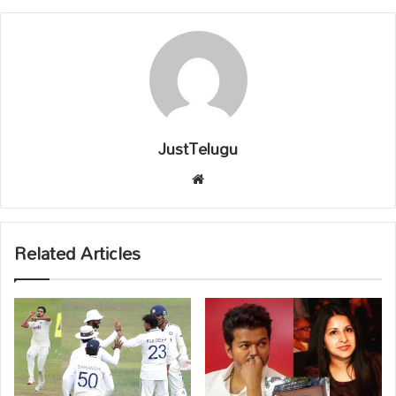
JustTelugu
We
bsi
te
Related Articles