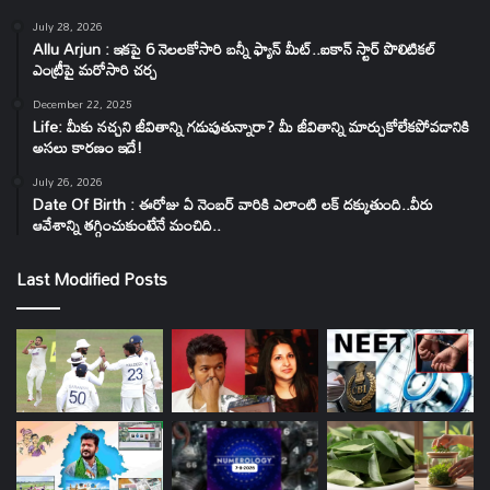
July 28, 2026
Allu Arjun : ఇకపై 6 నెలలకోసారి బన్నీ ఫ్యాన్ మీట్..ఐకాన్ స్టార్ పొలిటికల్
ఎంట్రీపై మరోసారి చర్చ
December 22, 2025
Life: మీకు నచ్చని జీవితాన్ని గడుపుతున్నారా? మీ జీవితాన్ని మార్చుకోలేకపోవడానికి
అసలు కారణం ఇదే!
July 26, 2026
Date Of Birth : ఈరోజు ఏ నెంబర్ వారికి ఎలాంటి లక్ దక్కుతుంది..వీరు
ఆవేశాన్ని తగ్గించుకుంటేనే మంచిది..
Last Modified Posts