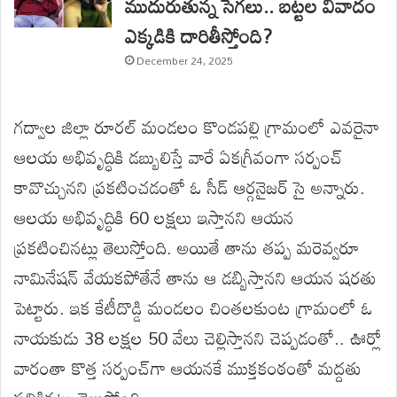
ముదురుతున్న సెగలు.. బట్టల వివాదం
ఎక్కడికి దారితీస్తోంది?
December 24, 2025
గద్వాల జిల్లా రూరల్‌ మండలం కొండపల్లి గ్రామంలో ఎవరైనా
ఆలయ అభివృద్ధికి డబ్బులిస్తే వారే ఏకగ్రీవంగా సర్పంచ్‌
కావొచ్చునని ప్రకటించడంతో ఓ సీడ్‌ ఆర్గనైజర్‌ సై అన్నారు.
ఆలయ అభివృద్ధికి 60 లక్షలు ఇస్తానని ఆయన
ప్రకటించినట్లు తెలుస్తోంది. అయితే తాను తప్ప మరెవ్వరూ
నామినేషన్‌ వేయకపోతేనే తాను ఆ డబ్బిస్తానని ఆయన షరతు
పెట్టారు. ఇక కేటీదొడ్డి మండలం చింతలకుంట గ్రామంలో ఓ
నాయకుడు 38 లక్షల 50 వేలు చెల్లిస్తానని చెప్పడంతో.. ఊర్లో
వారంతా కొత్త సర్పంచ్‌గా ఆయనకే ముక్తకంఠంతో మద్దతు