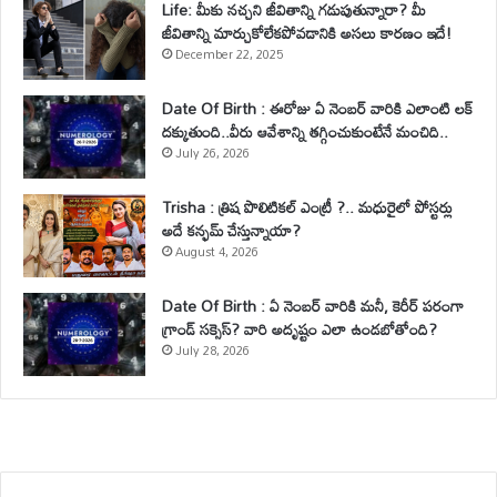
Life: మీకు నచ్చని జీవితాన్ని గడుపుతున్నారా? మీ
జీవితాన్ని మార్చుకోలేకపోవడానికి అసలు కారణం ఇదే!
December 22, 2025
Date Of Birth : ఈరోజు ఏ నెంబర్ వారికి ఎలాంటి లక్
దక్కుతుంది..వీరు ఆవేశాన్ని తగ్గించుకుంటేనే మంచిది..
July 26, 2026
Trisha : త్రిష పొలిటికల్ ఎంట్రీ ?.. మధురైలో పోస్టర్లు
అదే కన్ఫమ్ చేస్తున్నాయా?
August 4, 2026
Date Of Birth : ఏ నెంబర్ వారికి మనీ, కెరీర్ పరంగా
గ్రాండ్ సక్సెస్? వారి అదృష్టం ఎలా ఉండబోతోంది?
July 28, 2026