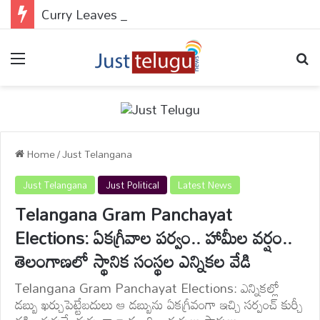
Curry Leaves : కరివేపాకు కొన్న రెండు రోజులకే నల్లబడిపోతోందా?.. నెల రోజులు తాజాగా ఉంచే సూపర్ చిట్కాలు మీకోసం..
Menu
Se
Home
/
Just Telangana
Just Telangana
Just Political
Latest News
Telangana Gram Panchayat
Elections: ఏకగ్రీవాల పర్వం.. హామీల వర్షం..
తెలంగాణలో స్థానిక సంస్థల ఎన్నికల వేడి
Telangana Gram Panchayat Elections: ఎన్నికల్లో
డబ్బు ఖర్చుపెట్టేబదులు ఆ డబ్బును ఏకగ్రీవంగా ఇచ్చి సర్పంచ్‌ కుర్చీ