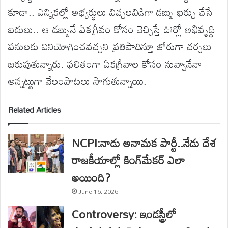
కూడా.. ఎన్నికల్లో అభ్యర్థులు విచ్చలవిడిగా డబ్బు ఖర్చు చేసే
బదులు.. ఆ డబ్బునే ఏకగ్రీవం కోసం వెచ్చిస్తే ఊర్లో అభివృద్ధి
పనులకు వినియోగించవచ్చని ప్రతిపాదిస్తూ జోరుగా చర్చలు
జరుపుతున్నారు. ఫలితంగా ఏకగ్రీవాల కోసం నువ్వానేనా
అన్నట్టుగా వేలంపాటలు సాగుతున్నాయి.
Related Articles
NCPI:నాడు అనామక పార్టీ..నేడు దేశ
రాజకీయాల్లో కింగ్‌మేకర్ ఎలా
అయింది?
June 16, 2026
Controversy: ఇండస్ట్రీలో