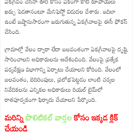
ఏకగ్రీవం చేసినా ఊరి కోసం ఏకంగా కోటి రూపాయలు
ఖర్చు పెడతానంటూ మేనిఫెస్టో విడుదల చేశారు. ఇదిలా
ఉంటే ఇష్టానుసారంగా జరుగుతున్న ఏకగ్రీవాలపై ఈసీ ఫోకస్‌
చేసింది.
గ్రామాల్లో వేలం ద్వారా లేదా బలవంతంగా ఏకగ్రీవాలపై దృష్టి
సారించాలని అధికారులను ఆదేశించింది. వేలంపై ప్రత్యేక
పర్యవేక్షణ విభాగాన్ని ఏర్పాటు చేయాలని కోరింది. వేలంలో
బలవంతం, బెదిరింపులు, ప్రలోభపెట్టడం లాంటి చర్యల
నివేదికలను ఎన్నికల అధికారులు రియల్‌ టైమ్‌లో
రాతపూర్వకంగా ఫిర్యాదు చేయాలని పేర్కొంది.
మరిన్ని
పొలిటికల్ వార్తల
కోసం ఇక్కడ క్లిక్
చేయండి