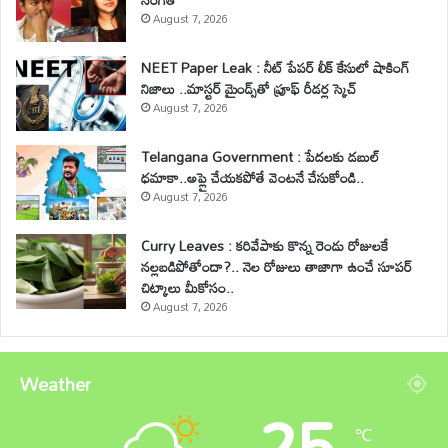
August 7, 2026
NEET Paper Leak : నీట్ పేపర్ లీక్ కేసులో షాకింగ్
నిజాలు ..మాస్టర్ మైండ్స్‌తో ప్రూఫ్ రీడర్ల స్కెచ్
August 7, 2026
Telangana Government : పేదలకు డబుల్
ధమాకా..అప్లై చేయకపోతే వెంటనే చేసుకోండి..
August 7, 2026
Curry Leaves : కరివేపాకు కొన్న రెండు రోజులకే
నల్లబడిపోతోందా?.. నెల రోజులు తాజాగా ఉంచే సూపర్
చిట్కాలు మీకోసం..
August 7, 2026
Weather
25
℃