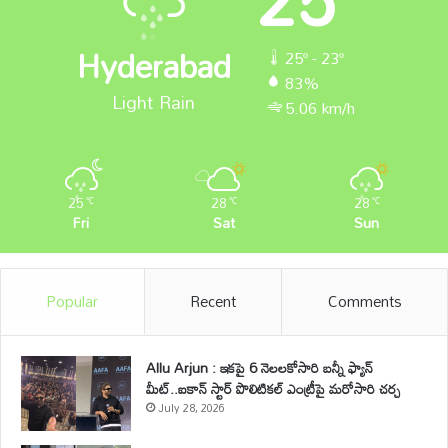
Hyderabad
25º - 23º
83%
Light Rain
5.06 km/h
25
28
28
℃
℃
℃
Fri
Sat
Sun
Popular
Recent
Comments
Allu Arjun : ఇకపై 6 నెలలకోసారి బన్నీ ఫ్యాన్
మీట్..ఐకాన్ స్టార్ పొలిటికల్ ఎంట్రీపై మరోసారి చర్చ
July 28, 2026