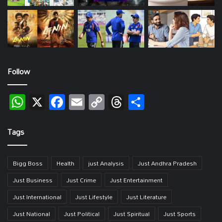
Follow
WhatsApp
X
Facebook
Email
Copy
Threads
Share
Link
Tags
Bigg Boss
Health
just Analysis
Just Andhra Pradesh
Just Business
Just Crime
Just Entertainment
Just International
Just Lifestyle
Just Literature
Just National
Just Political
Just Spiritual
Just Sports