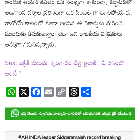
అందుకే ఆయన కేవలం ఒక సంఖ్యగా కాకుండా, కర్ణాటకలో
అణగారిన వర్గాల ప్రతినిధిగా ఒక సింబల్ గా మారిపోయారు.
రాబోయే కాలంలో కూడా ఆయన ఈ రికార్డును మరింత
ముందుకు తీసుకువెళ్తారా లేదా అని రాజకీయ విశ్లేషకులు
ఆసక్తిగా గమనిస్తున్నారు.
Sex: పెళ్లికి ముందు శృంగారం చేస్తే జైలుకే.. ఏ దేశంలో
అంటే ?
W
X
F
E
C
T
S
h
ac
m
o
hr
h
at
e
ail
p
e
ar
s
b
y
a
e
A
o
Li
d
AHINDA leader Siddaramaiah record breaking