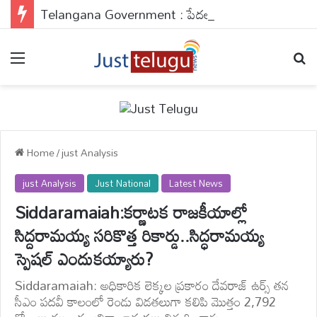
Telangana Government : పేదలకు డబుల్ ధమాకా..అప్లై చేయకపోతే వెంటనే చేసుకోండి..
Menu
Se
Home
/
just Analysis
just Analysis
Just National
Latest News
Siddaramaiah:కర్ణాటక రాజకీయాల్లో
సిద్దరామయ్య సరికొత్త రికార్డు..సిద్ధరామయ్య
స్పెషల్ ఎందుకయ్యారు?
Siddaramaiah: అధికారిక లెక్కల ప్రకారం దేవరాజ్ ఉర్స్ తన
సీఎం పదవీ కాలంలో రెండు విడతలుగా కలిపి మొత్తం 2,792