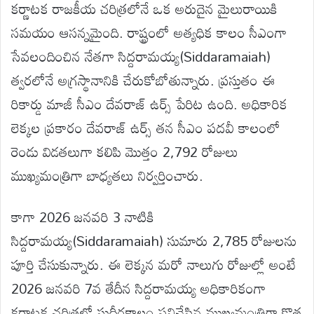
కర్ణాటక రాజకీయ చరిత్రలోనే ఒక అరుదైన మైలురాయికి
సమయం ఆసన్నమైంది. రాష్ట్రంలో అత్యధిక కాలం సీఎంగా
సేవలందించిన నేతగా సిద్దరామయ్య(Siddaramaiah)
త్వరలోనే అగ్రస్థానానికి చేరుకోబోతున్నారు. ప్రస్తుతం ఈ
రికార్డు మాజీ సీఎం దేవరాజ్ ఉర్స్ పేరిట ఉంది. అధికారిక
లెక్కల ప్రకారం దేవరాజ్ ఉర్స్ తన సీఎం పదవీ కాలంలో
రెండు విడతలుగా కలిపి మొత్తం 2,792 రోజులు
ముఖ్యమంత్రిగా బాధ్యతలు నిర్వర్తించారు.
కాగా 2026 జనవరి 3 నాటికి
సిద్దరామయ్య(Siddaramaiah) సుమారు 2,785 రోజులను
పూర్తి చేసుకున్నారు. ఈ లెక్కన మరో నాలుగు రోజుల్లో అంటే
2026 జనవరి 7వ తేదీన సిద్దరామయ్య అధికారికంగా
కర్ణాటక చరిత్రలో సుదీర్ఘకాలం పనిచేసిన ముఖ్యమంత్రిగా కొత్త