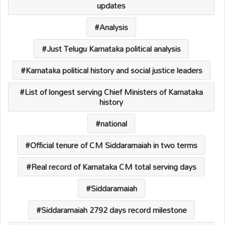
p
o
n
s
updates
p
k
k
Analysis
Just Telugu Karnataka political analysis
Karnataka political history and social justice leaders
List of longest serving Chief Ministers of Karnataka
history
national
Official tenure of CM Siddaramaiah in two terms
Real record of Karnataka CM total serving days
Siddaramaiah
Siddaramaiah 2792 days record milestone