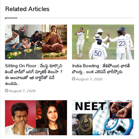
Related Articles
Sitting On Floor : నేలపై కూర్చొని
India Bowling : తేలిపోయిన భారత్
తింటే బాడీలో జరిగే మ్యాజిక్ తెలుసా ?
బౌలర్లు.. లంక ఎలెవన్ భారీస్కోరు
ఈ అలవాటుతో ఇక డాక్టర్‌తో పనే
August 7, 2026
ఉండదు..
August 7, 2026