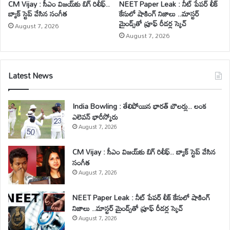
CM Vijay : సీఎం విజయ్‌కు బిగ్ రిలీఫ్..
NEET Paper Leak : నీట్ పేపర్ లీక్
బ్యాక్ స్టెప్ వేసిన సంగీత
కేసులో షాకింగ్ నిజాలు ..మాస్టర్
మైండ్స్‌తో ప్రూఫ్ రీడర్ల స్కెచ్
August 7, 2026
August 7, 2026
Latest News
India Bowling : తేలిపోయిన భారత్ బౌలర్లు.. లంక
ఎలెవన్ భారీస్కోరు
August 7, 2026
CM Vijay : సీఎం విజయ్‌కు బిగ్ రిలీఫ్.. బ్యాక్ స్టెప్ వేసిన
సంగీత
August 7, 2026
NEET Paper Leak : నీట్ పేపర్ లీక్ కేసులో షాకింగ్
నిజాలు ..మాస్టర్ మైండ్స్‌తో ప్రూఫ్ రీడర్ల స్కెచ్
August 7, 2026