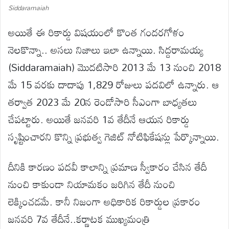
Siddaramaiah
అయితే ఈ రికార్డు విషయంలో కొంత గందరగోళం
నెలకొన్నా.. అసలు నిజాలు ఇలా ఉన్నాయి. సిద్దరామయ్య
(Siddaramaiah) మొదటిసారి 2013 మే 13 నుంచి 2018
మే 15 వరకు దాదాపు 1,829 రోజులు పదవిలో ఉన్నారు. ఆ
తర్వాత 2023 మే 20న రెండోసారి సీఎంగా బాధ్యతలు
చేపట్టారు. అయితే జనవరి 1వ తేదీనే ఆయన రికార్డు
సృష్టించారని కొన్ని ప్రభుత్వ గెజిట్ నోటిఫికేషన్లు పేర్కొన్నాయి.
దీనికి కారణం పదవీ కాలాన్ని ప్రమాణ స్వీకారం చేసిన తేదీ
నుంచి కాకుండా నియామకం జరిగిన తేదీ నుంచి
లెక్కించడమే. కానీ నిజంగా అధికారిక రికార్డుల ప్రకారం
జనవరి 7వ తేదీనే..కర్ణాటక ముఖ్యమంత్రి