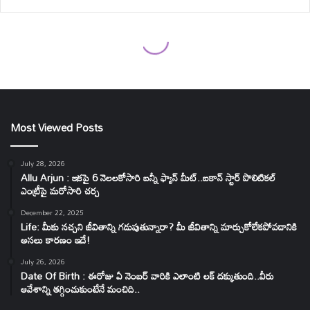
Most Viewed Posts
July 28, 2026
Allu Arjun : ఇకపై 6 నెలలకోసారి బన్నీ ఫ్యాన్ మీట్..ఐకాన్ స్టార్ పొలిటికల్
ఎంట్రీపై మరోసారి చర్చ
December 22, 2025
Life: మీకు నచ్చని జీవితాన్ని గడుపుతున్నారా? మీ జీవితాన్ని మార్చుకోలేకపోవడానికి
అసలు కారణం ఇదే!
July 26, 2026
Date Of Birth : ఈరోజు ఏ నెంబర్ వారికి ఎలాంటి లక్ దక్కుతుంది..వీరు
ఆవేశాన్ని తగ్గించుకుంటేనే మంచిది..