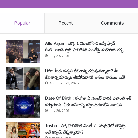
Popular
Recent
Comments
Allu Arjun : ఇకపై 6 నెలలకోసారి బన్నీ ఫ్యాన్
మీట్..ఐకాన్ స్టార్ పొలిటికల్ ఎంట్రీపై మరోసారి చర్చ
July 28, 2026
Life: మీకు నచ్చని జీవితాన్ని గడుపుతున్నారా? మీ
జీవితాన్ని మార్చుకోలేకపోవడానికి అసలు కారణం ఇదే!
December 22, 2025
Date Of Birth : ఈరోజు ఏ నెంబర్ వారికి ఎలాంటి లక్
దక్కుతుంది..వీరు ఆవేశాన్ని తగ్గించుకుంటేనే మంచిది..
July 26, 2026
Trisha : త్రిష పొలిటికల్ ఎంట్రీ ?.. మధురైలో పోస్టర్లు
అదే కన్ఫమ్ చేస్తున్నాయా?