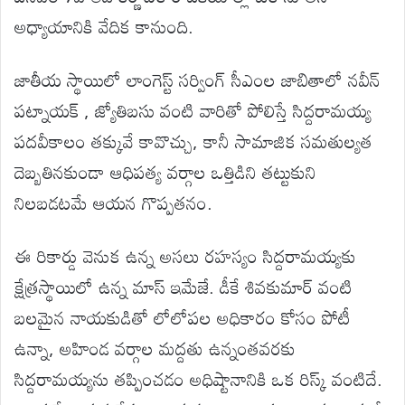
అధ్యాయానికి వేదిక కానుంది.
జాతీయ స్థాయిలో లాంగెస్ట్ సర్వింగ్ సీఎంల జాబితాలో నవీన్
పట్నాయక్ , జ్యోతిబసు వంటి వారితో పోలిస్తే సిద్దరామయ్య
పదవీకాలం తక్కువే కావొచ్చు, కానీ సామాజిక సమతుల్యత
దెబ్బతినకుండా ఆధిపత్య వర్గాల ఒత్తిడిని తట్టుకుని
నిలబడటమే ఆయన గొప్పతనం.
ఈ రికార్డు వెనుక ఉన్న అసలు రహస్యం సిద్దరామయ్యకు
క్షేత్రస్థాయిలో ఉన్న మాస్ ఇమేజే. డీకే శివకుమార్ వంటి
బలమైన నాయకుడితో లోలోపల అధికారం కోసం పోటీ
ఉన్నా, అహిండ వర్గాల మద్దతు ఉన్నంతవరకు
సిద్దరామయ్యను తప్పించడం అధిష్టానానికి ఒక రిస్క్ వంటిదే.