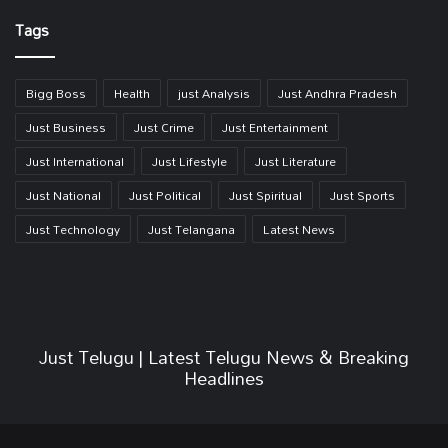
Link
Tags
Bigg Boss
Health
just Analysis
Just Andhra Pradesh
Just Business
Just Crime
Just Entertainment
Just International
Just Lifestyle
Just Literature
Just National
Just Political
Just Spiritual
Just Sports
Just Technology
Just Telangana
Latest News
Just Telugu | Latest Telugu News & Breaking
Headlines