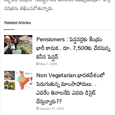
చరిత్రను లిఖించబోతున్నారు.
Related Articles
Pensioners : పెన్షనర్లకు కేంద్రం
భారీ కానుక.. రూ. 7,500కు చేరనున్న
కనీస పెన్షన్
May 1, 2026
Non Vegetarian:భారతదేశంలో
పెరుగుతున్న మాంసాహారులు. .
ఎవరేం తినాలనేది ఎవరు డిసైడ్
చేస్తున్నారు??
January 31, 2026