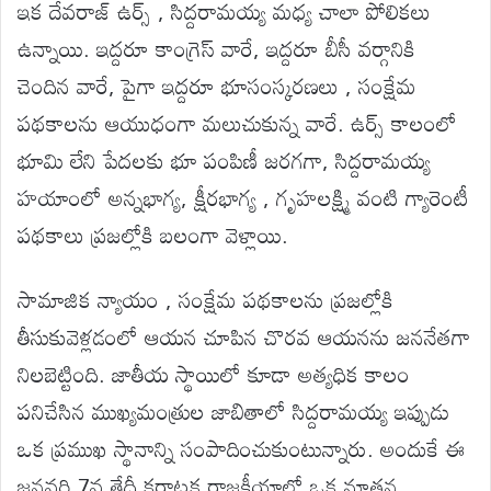
ఇక దేవరాజ్ ఉర్స్ , సిద్దరామయ్య మధ్య చాలా పోలికలు
ఉన్నాయి. ఇద్దరూ కాంగ్రెస్ వారే, ఇద్దరూ బీసీ వర్గానికి
చెందిన వారే, పైగా ఇద్దరూ భూసంస్కరణలు , సంక్షేమ
పథకాలను ఆయుధంగా మలుచుకున్న వారే. ఉర్స్ కాలంలో
భూమి లేని పేదలకు భూ పంపిణీ జరగగా, సిద్దరామయ్య
హయాంలో అన్నభాగ్య, క్షీరభాగ్య , గృహలక్ష్మి వంటి గ్యారెంటీ
పథకాలు ప్రజల్లోకి బలంగా వెళ్లాయి.
సామాజిక న్యాయం , సంక్షేమ పథకాలను ప్రజల్లోకి
తీసుకువెళ్లడంలో ఆయన చూపిన చొరవ ఆయనను జననేతగా
నిలబెట్టింది. జాతీయ స్థాయిలో కూడా అత్యధిక కాలం
పనిచేసిన ముఖ్యమంత్రుల జాబితాలో సిద్దరామయ్య ఇప్పుడు
ఒక ప్రముఖ స్థానాన్ని సంపాదించుకుంటున్నారు. అందుకే ఈ
జనవరి 7వ తేదీ కర్ణాటక రాజకీయాల్లో ఒక నూతన