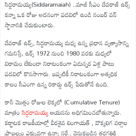
సిద్దరామయ్య(Siddaramaiah) ..మాజీ సీఎం దేవరాజ్ ఉర్స్
కన్నా ఒక రోజు అదనంగా పదవిలో ఉండి నంబర్ వన్
స్థానానికి చేరుకుంటారు.
దేవరాజ్ ఉర్స్, సిద్దరామయ్య మధ్య ఉన్న ప్రధాన వ్యత్యాసాన్ని
గమనిస్తే, ఉర్స్ 1972 నుంచి 1980 వరకు మధ్యలో
విరామం లేకుండా నిరాటంకంగా ఏడున్నర ఏళ్ల పాటు
పదవిలో కొనసాగారు. ఇప్పటికీ నిరాటంకంగా అత్యధిక
కాలం సీఎంగా ఉన్న రికార్డు ఉర్స్ పేరుతోనే ఉంది.
కానీ మొత్తం రోజుల లెక్కలో (Cumulative Tenure)
మాత్రం
సిద్దరామయ్య
ఆయనను అధిగమించబోతున్నారు.
కర్ణాటక రాజకీయాల్లో వీరశైవ లింగాయత్ , వొక్కలిగ వర్గాల
ప్రాబల్యం ఎక్కువగా ఉన్నా సరే.. వెనుకబడిన తరగతికి