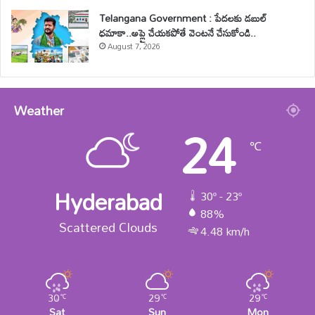
Telangana Government : పేదలకు డబుల్
ధమాకా..అప్లై చేయకపోతే వెంటనే చేసుకోండి..
August 7, 2026
Weather
24
℃
Hyderabad
30º - 23º
88%
Scattered Clouds
4.48 km/h
30
29
29
℃
℃
℃
Sat
Sun
Mon