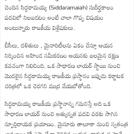
చెందిన సిద్దరామయ్య (Siddaramaiah) సుదీర్ఘకాలం
పదవిలో నిలబడటం అంటే చాలా గొప్ప విషయం
అంటున్నారు రాజకీయ విశ్లేషకులు.
బీసీలు, దళితులు , మైనారిటీలను ఏకం చేస్తూ ఆయన
నిర్మించిన అహిండ సమీకరణం ఆయనకు బలమైన రక్షణ
కవచంగా నిలిచింది. ఒక సాధారణ లాయర్ స్థాయి నుంచి
మొదలైన సిద్దరామయ్య రాజకీయ ప్రస్థానం ఇప్పుడు కర్ణాటక
చరిత్రలో ఒక చెరగని ముద్ర వేయబోతోంది.
సిద్దరామయ్య రాజకీయ ప్రస్థానాన్న గమనిస్తే అది ఒక
సాధారణ లాయర్ నుంచి అత్యున్నత పదవి వరకు సాగిన
స్ఫూర్తిదాయక ప్రయాణం. మైసూరు తాలూకా నుంచి స్వతంత్ర
భావజాలంతో ఎమ్మెల్యేగా గెలిచిన ఆయన, రామకృష్ణ హెగ్డే,