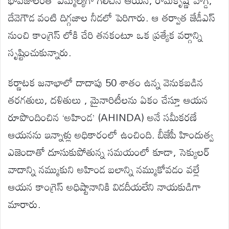
దేవెగౌడ వంటి దిగ్గజాల నీడలో పెరిగారు. ఆ తర్వాత జేడీఎస్
నుంచి కాంగ్రెస్ లోకి చేరి తనకంటూ ఒక ప్రత్యేక వర్గాన్ని
సృష్టించుకున్నారు.
కర్ణాటక జనాభాలో దాదాపు 50 శాతం ఉన్న వెనుకబడిన
తరగతులు, దళితులు , మైనారిటీలను ఏకం చేస్తూ ఆయన
రూపొందించిన ‘అహిండ’ (AHINDA) అనే సమీకరణే
ఆయనను ఇన్నాళ్లు అధికారంలో ఉంచింది. బీజేపీ హిందుత్వ
ఎజెండాతో దూసుకుపోతున్న సమయంలో కూడా, సెక్యులర్
వాదాన్ని నమ్ముకుని అహిండ బలాన్ని నమ్ముకోవడం వల్లే
ఆయన కాంగ్రెస్ అధిష్టానానికి విడదీయలేని నాయకుడిగా
మారారు.