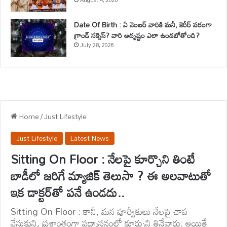
August 4, 2026
Date Of Birth : ఏ నెంబర్ వారికి మనీ, కెరీర్ పరంగా
గ్రాండ్ సక్సెస్? వారి అదృష్టం ఎలా ఉండబోతోంది?
July 28, 2026