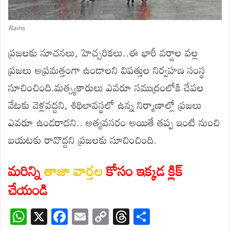
Rains
ప్రజలకు సూచనలు, హెచ్చరికలు..ఈ భారీ వర్షాల వల్ల
ప్రజలు అప్రమత్తంగా ఉండాలని విపత్తుల నిర్వహణ సంస్థ
సూచించింది.మత్స్యకారులు ఎవరూ సముద్రంలోకి చేపల
వేటకు వెళ్లవద్దని, శిథిలావస్థలో ఉన్న నిర్మాణాల్లో ప్రజలు
ఎవరూ ఉండరాదని.. అత్యవసరం అయితే తప్ప ఇంటి నుంచి
బయటకు రావొద్దని ప్రజలకు సూచించింది.
మరిన్ని
తాజా వార్తల
కోసం ఇక్కడ క్లిక్
చేయండి
W
X
F
E
C
T
S