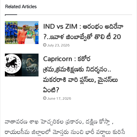
Related Articles
IND vs ZIM : ఆరంభం అదిరేనా
?..ఇవాళ జింబాబ్వేతో తొలి టీ 20
July 23, 2026
Capricorn : కఠోర
శ్రమ,క్రమశిక్షణకు నిదర్శనం..
మకరరాశి వారి ప్లస్‌లు, మైనస్‌లు
ఏంటి?
June 17, 2026
వాతావరణ శాఖ హెచ్చరికల ప్రకారం, దక్షిణ కోస్తా ,
రాయలసీమ జిల్లాలలో మోస్తరు నుంచి భారీ వర్షాలు కురిసే