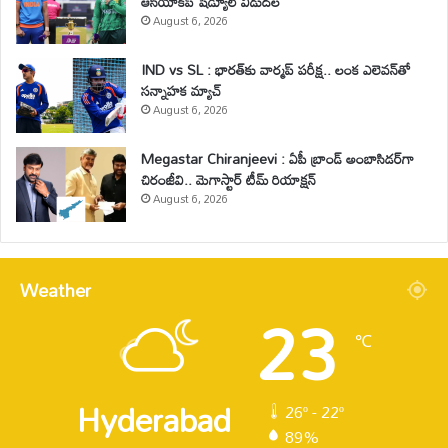
ఆసియాకప్ షెడ్యూల్ విడుదల
August 6, 2026
IND vs SL : భారత్‌కు వార్మప్ పరీక్ష.. లంక ఎలెవన్‌తో
సన్నాహక మ్యాచ్
August 6, 2026
Megastar Chiranjeevi : ఏపీ బ్రాండ్ అంబాసిడర్‌గా
చిరంజీవి.. మెగాస్టార్ టీమ్ రియాక్షన్
August 6, 2026
Weather
23
℃
Hyderabad
26º - 22º
89%