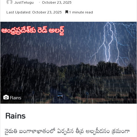
JustTelugu
October 23, 2025
Last Updated: October 23, 2025
1 minute read
Rains
Rains
నైరుతి బంగాళాఖాతంలో ఏర్పడిన తీవ్ర అల్పపీడనం క్రమంగా