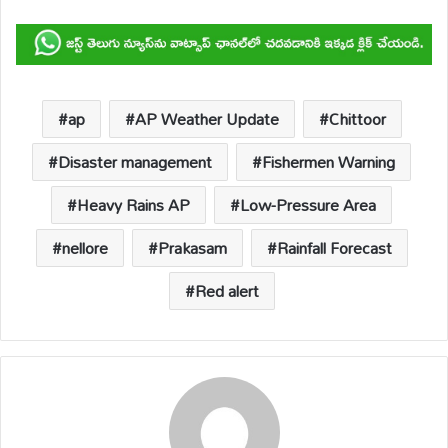
h
ac
m
o
hr
h
at
e
ail
p
e
ar
s
b
y
a
e
A
o
Li
d
p
o
n
s
ap
AP Weather Update
Chittoor
p
k
k
Disaster management
Fishermen Warning
Heavy Rains AP
Low-Pressure Area
nellore
Prakasam
Rainfall Forecast
Red alert