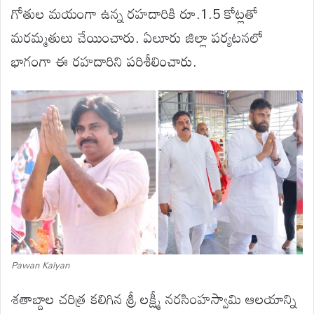
గోతుల మయంగా ఉన్న రహదారికి రూ.1.5 కోట్లతో
మరమ్మతులు చేయించారు. ఏలూరు జిల్లా పర్యటనలో
భాగంగా ఈ రహదారిని పరిశీలించారు.
Pawan Kalyan
శతాబ్దాల చరిత్ర కలిగిన శ్రీ లక్ష్మీ నరసింహస్వామి ఆలయాన్ని