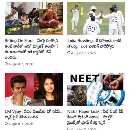
Sitting On Floor : నేలపై కూర్చొని
India Bowling : తేలిపోయిన భారత్
తింటే బాడీలో జరిగే మ్యాజిక్ తెలుసా ?
బౌలర్లు.. లంక ఎలెవన్ భారీస్కోరు
ఈ అలవాటుతో ఇక డాక్టర్‌తో పనే
August 7, 2026
ఉండదు..
August 7, 2026
CM Vijay : సీఎం విజయ్‌కు బిగ్ రిలీఫ్..
NEET Paper Leak : నీట్ పేపర్ లీక్
బ్యాక్ స్టెప్ వేసిన సంగీత
కేసులో షాకింగ్ నిజాలు ..మాస్టర్
మైండ్స్‌తో ప్రూఫ్ రీడర్ల స్కెచ్
August 7, 2026
August 7, 2026