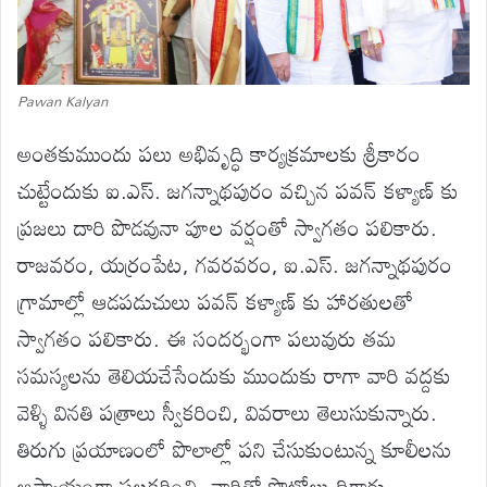
Pawan Kalyan
అంతకుముందు పలు అభివృద్ధి కార్యక్రమాలకు శ్రీకారం
చుట్టేందుకు ఐ.ఎస్. జగన్నాథపురం వచ్చిన పవన్ కళ్యాణ్ కు
ప్రజలు దారి పొడవునా పూల వర్షంతో స్వాగతం పలికారు.
రాజవరం, యర్రంపేట, గవరవరం, ఐ.ఎస్. జగన్నాథపురం
గ్రామాల్లో ఆడపడుచులు పవన్ కళ్యాణ్ కు హారతులతో
స్వాగతం పలికారు. ఈ సందర్భంగా పలువురు తమ
సమస్యలను తెలియచేసేందుకు ముందుకు రాగా వారి వద్దకు
వెళ్ళి వినతి పత్రాలు స్వీకరించి, వివరాలు తెలుసుకున్నారు.
తిరుగు ప్రయాణంలో పొలాల్లో పని చేసుకుంటున్న కూలీలను
ఆప్యాయంగా పలకరించి, వారితో ఫొటోలు దిగారు.