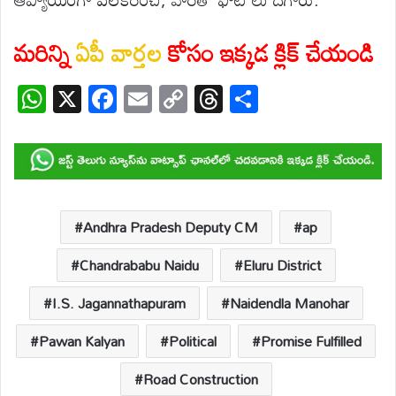
మరిన్ని
ఏపీ వార్తల
కోసం ఇక్కడ క్లిక్ చేయండి
W
X
F
E
C
T
S
h
ac
m
o
hr
h
at
e
ail
p
e
ar
s
b
y
a
e
A
o
Li
d
p
o
n
s
Andhra Pradesh Deputy CM
ap
p
k
k
Chandrababu Naidu
Eluru District
I.S. Jagannathapuram
Naidendla Manohar
Pawan Kalyan
Political
Promise Fulfilled
Road Construction