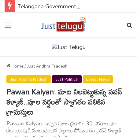
Telangana Government : పేదలకు డబుల్ ధమాకా..అప్లై చేయకపోతే వెంటనే చేసుకోండి..
Menu
Se
Home
/
Just Andhra Pradesh
Just Andhra Pradesh
Just Political
Latest News
Pawan Kalyan: మాట నిలబెట్టుకున్న పవన్
కళ్యాణ్..పూల వర్షంతో స్వాగతం పలికిన
గ్రామస్తులు
Pawan Kalyan: ఇచ్చిన మాట ప్రకారం 30 ఎకరాల భూ
కేటాయింపుకి సంబంధించిన పత్రాలు సోమవారం పవన్ కళ్యాణ్