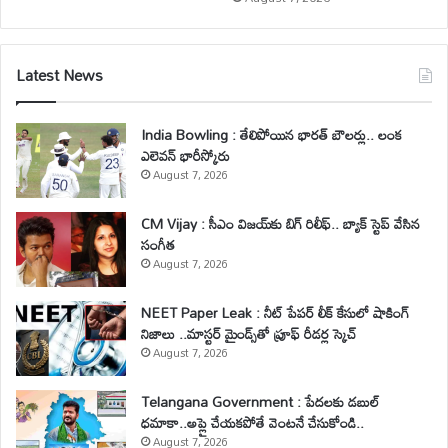
Latest News
India Bowling : తేలిపోయిన భారత్ బౌలర్లు.. లంక
ఎలెవన్ భారీస్కోరు
August 7, 2026
CM Vijay : సీఎం విజయ్‌కు బిగ్ రిలీఫ్.. బ్యాక్ స్టెప్ వేసిన
సంగీత
August 7, 2026
NEET Paper Leak : నీట్ పేపర్ లీక్ కేసులో షాకింగ్
నిజాలు ..మాస్టర్ మైండ్స్‌తో ప్రూఫ్ రీడర్ల స్కెచ్
August 7, 2026
Telangana Government : పేదలకు డబుల్
ధమాకా..అప్లై చేయకపోతే వెంటనే చేసుకోండి..
August 7, 2026