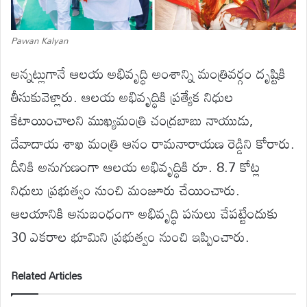
Pawan Kalyan
అన్నట్లుగానే ఆలయ అభివృద్ధి అంశాన్ని మంత్రివర్గం దృష్టికి
తీసుకువెళ్లారు. ఆలయ అభివృద్ధికి ప్రత్యేక నిధుల
కేటాయించాలని ముఖ్యమంత్రి చంద్రబాబు నాయుడు,
దేవాదాయ శాఖ మంత్రి ఆనం రామనారాయణ రెడ్డిని కోరారు.
దీనికి అనుగుణంగా ఆలయ అభివృద్ధికి రూ. 8.7 కోట్ల
నిధులు ప్రభుత్వం నుంచి మంజూరు చేయించారు.
ఆలయానికి అనుబంధంగా అభివృద్ధి పనులు చేపట్టేందుకు
30 ఎకరాల భూమిని ప్రభుత్వం నుంచి ఇప్పించారు.
Related Articles