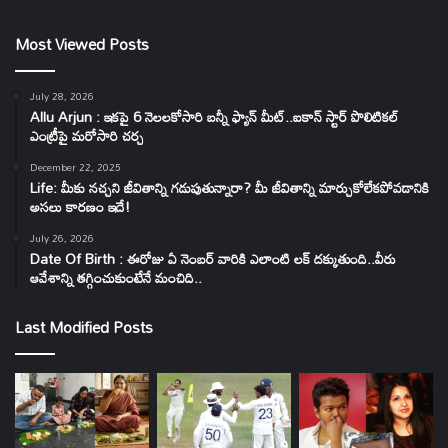
Most Viewed Posts
July 28, 2026
Allu Arjun : ఇకపై 6 నెలలకోసారి బన్నీ ఫ్యాన్ మీట్..ఐకాన్ స్టార్ పొలిటికల్
ఎంట్రీపై మరోసారి చర్చ
December 22, 2025
Life: మీకు నచ్చని జీవితాన్ని గడుపుతున్నారా? మీ జీవితాన్ని మార్చుకోలేకపోవడానికి
అసలు కారణం ఇదే!
July 26, 2026
Date Of Birth : ఈరోజు ఏ నెంబర్ వారికి ఎలాంటి లక్ దక్కుతుంది..వీరు
ఆవేశాన్ని తగ్గించుకుంటేనే మంచిది..
Last Modified Posts