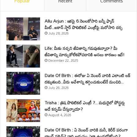
Popular
Recent
Comments
Allu Arjun : ఇకపై 6 నెలలకోసారి బన్నీ ఫ్యాన్
మీట్..ఐకాన్ స్టార్ పొలిటికల్ ఎంట్రీపై మరోసారి చర్చ
July 28, 2026
Life: మీకు నచ్చని జీవితాన్ని గడుపుతున్నారా? మీ
జీవితాన్ని మార్చుకోలేకపోవడానికి అసలు కారణం ఇదే!
December 22, 2025
Date Of Birth : ఈరోజు ఏ నెంబర్ వారికి ఎలాంటి లక్
దక్కుతుంది..వీరు ఆవేశాన్ని తగ్గించుకుంటేనే మంచిది..
July 26, 2026
Trisha : త్రిష పొలిటికల్ ఎంట్రీ ?.. మధురైలో పోస్టర్లు
అదే కన్ఫమ్ చేస్తున్నాయా?
August 4, 2026
Date Of Birth : ఏ నెంబర్ వారికి మనీ, కెరీర్ పరంగా
గ్రాండ్ సక్సెస్? వారి అదృష్టం ఎలా ఉండబోతోంది?