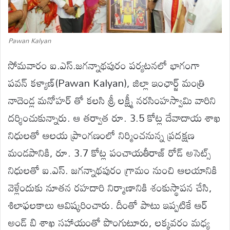
Pawan Kalyan
సోమవారం ఐ.ఎస్.జగన్నాథపురం పర్యటనలో భాగంగా
పవన్ కళ్యాణ్(Pawan Kalyan), జిల్లా ఇంఛార్జ్ మంత్రి
నాదెండ్ల మనోహర్ తో కలసి శ్రీ లక్ష్మీ నరసింహస్వామి వారిని
దర్శించుకున్నారు. ఆ తర్వాత రూ. 3.5 కోట్ల దేవాదాయ శాఖ
నిధులతో ఆలయ ప్రాంగణంలో నిర్మించనున్న ప్రదక్షణ
మండపానికి, రూ. 3.7 కోట్ల పంచాయతీరాజ్ రోడ్ అసెట్స్
నిధులతో ఐ.ఎస్. జగన్నాథపురం గ్రామం నుంచి ఆలయానికి
వెళ్లేందుకు నూతన రహదారి నిర్మాణానికి శంకుస్థాపన చేసి,
శిలాఫలకాలు ఆవిష్కరించారు. దీంతో పాటు ఇప్పటికే ఆర్
అండ్ బి శాఖ సహాయంతో పొంగుటూరు, లక్కవరం మధ్య