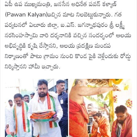
ఏపీ ఉప ముఖ్యమంత్రి, జనసేన అధినేత పవన్ కళ్యాణ్
(Pawan Kalyan)ఇచ్చిన మాట నిలబెట్టుకున్నారు. గత
పర్యటనలో ఏలూరు జిల్లా, ఐ.ఎస్. జగన్నాథపురం శ్రీ లక్ష్మీ
నరసింహస్వామి వారి దర్శనానికి వచ్చిన సందర్భంలో ఆలయ
అభివృద్ధికి కృషి చేస్తానని, ఆలయ ప్రదక్షిణ మండప
నిర్మాణంతో పాటు గ్రామం నుంచి కొండ పైకి వెళ్లేందుకు రోడ్డు
నిర్మిస్తానని హామీ ఇచ్చారు.