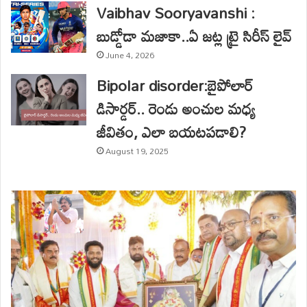
Vaibhav Sooryavanshi :
బుడ్డోడా మజాకా..ఏ జట్ల ట్రై సిరీస్ లైవ్
June 4, 2026
Bipolar disorder:బైపోలార్
డిసార్డర్.. రెండు అంచుల మధ్య
జీవితం, ఎలా బయటపడాలి?
August 19, 2025