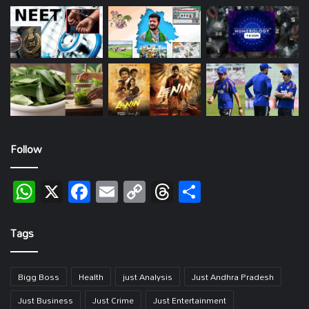
Follow
WhatsApp
X
Facebook
Email
Copy
Threads
Share
Link
Tags
Bigg Boss
Health
just Analysis
Just Andhra Pradesh
Just Business
Just Crime
Just Entertainment