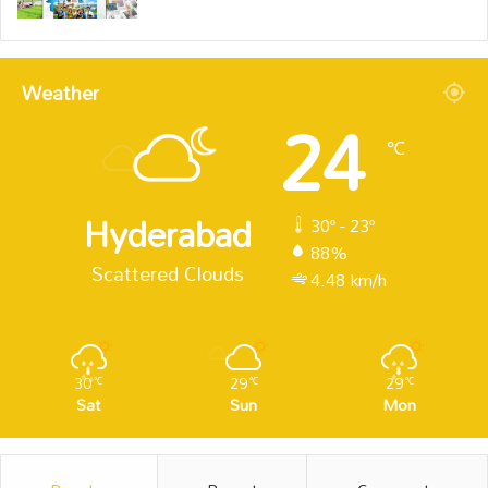
Weather
24
℃
Hyderabad
30º - 23º
88%
Scattered Clouds
4.48 km/h
30
29
29
℃
℃
℃
Sat
Sun
Mon