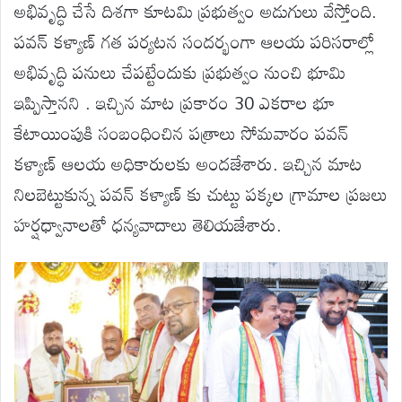
అభివృద్ధి చేసే దిశగా కూటమి ప్రభుత్వం అడుగులు వేస్తోంది.
పవన్ కళ్యాణ్ గత పర్యటన సందర్భంగా ఆలయ పరిసరాల్లో
అభివృద్ధి పనులు చేపట్టేందుకు ప్రభుత్వం నుంచి భూమి
ఇప్పిస్తానని . ఇచ్చిన మాట ప్రకారం 30 ఎకరాల భూ
కేటాయింపుకి సంబంధించిన పత్రాలు సోమవారం పవన్
కళ్యాణ్ ఆలయ అధికారులకు అందజేశారు. ఇచ్చిన మాట
నిలబెట్టుకున్న పవన్ కళ్యాణ్ కు చుట్టు పక్కల గ్రామాల ప్రజలు
హర్షధ్వానాలతో ధన్యవాదాలు తెలియజేశారు.