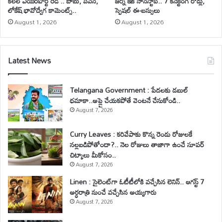
కలల ఎయిర్‌పోర్ట్ రెడీ .. బాబు, పవన్,
జర్నీ ఇక నాన్‌స్టాప్.. 7 కనెక్టింగ్ రోడ్లు,
లోకేష్ భావోద్వేగ కామెంట్స్..
స్పెషల్ ఈ-బస్సులు
August 1, 2026
August 1, 2026
Latest News
Telangana Government : పేదలకు డబుల్
ధమాకా..అప్లై చేయకపోతే వెంటనే చేసుకోండి..
August 7, 2026
Curry Leaves : కరివేపాకు కొన్న రెండు రోజులకే
నల్లబడిపోతోందా?.. నెల రోజులు తాజాగా ఉంచే సూపర్
చిట్కాలు మీకోసం..
August 7, 2026
Linen : సైలెంట్‌గా ఓటీటీలోకి వచ్చేసిన లెనిన్.. ఆగస్ట్ 7
అర్ధరాత్రి నుంచే వచ్చేసిన అయ్యగారు
August 7, 2026