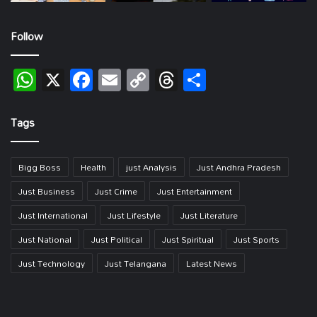
Follow
WhatsApp
X
Facebook
Email
Copy
Threads
Share
Link
Tags
Bigg Boss
Health
just Analysis
Just Andhra Pradesh
Just Business
Just Crime
Just Entertainment
Just International
Just Lifestyle
Just Literature
Just National
Just Political
Just Spiritual
Just Sports
Just Technology
Just Telangana
Latest News