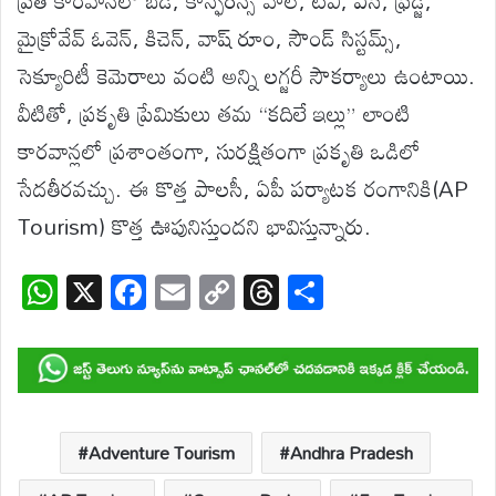
మైక్రోవేవ్ ఓవెన్, కిచెన్, వాష్‌ రూం, సౌండ్ సిస్టమ్స్,
సెక్యూరిటీ కెమెరాలు వంటి అన్ని లగ్జరీ సౌకర్యాలు ఉంటాయి.
వీటితో, ప్రకృతి ప్రేమికులు తమ “కదిలే ఇల్లు” లాంటి
కారవాన్లలో ప్రశాంతంగా, సురక్షితంగా ప్రకృతి ఒడిలో
సేదతీరవచ్చు. ఈ కొత్త పాలసీ, ఏపీ పర్యాటక రంగానికి(AP
Tourism) కొత్త ఊపునిస్తుందని భావిస్తున్నారు.
W
X
F
E
C
T
S
h
ac
m
o
hr
h
at
e
ail
p
e
ar
s
b
y
a
e
A
o
Li
d
p
o
n
s
Adventure Tourism
Andhra Pradesh