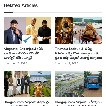
Related Articles
Megastar Chiranjeevi : ఏపీ
Tirumala Laddu : 310 ఏళ్ల
బ్రాండ్ అంబాసిడర్‌గా చిరంజీవి..
తిరుమల లడ్డూ చరిత్ర..శతాబ్దాల నాటి
మెగాస్టార్ టీమ్ రియాక్షన్
శ్రీవారి లడ్డూ చరిత్రలో సరికొత్త అధ్యాయం
August 6, 2026
August 2, 2026
Bhogapuram Airport: ఉత్తరాంధ్ర
Bhogapuram Airport : భోగాపురం