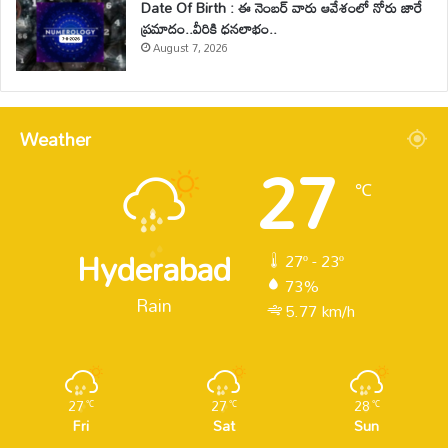
Date Of Birth : ఈ నెంబర్ వారు ఆవేశంలో నోరు జారే
ప్రమాదం..వీరికి ధనలాభం..
August 7, 2026
Weather
27
℃
Hyderabad
27º - 23º
73%
Rain
5.77 km/h
27
27
28
℃
℃
℃
Fri
Sat
Sun