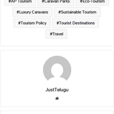
p
k
k
AP Tourism
Caravan Parks
Eco-Tourism
Luxury Caravans
Sustainable Tourism
Tourism Policy
Tourist Destinations
Travel
JustTelugu
We
bsi
te