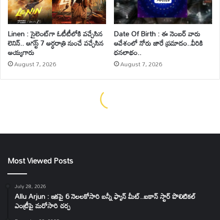
Most Viewed Posts
July 28, 2026
Allu Arjun : ఇకపై 6 నెలలకోసారి బన్నీ ఫ్యాన్ మీట్..ఐకాన్ స్టార్ పొలిటికల్
ఎంట్రీపై మరోసారి చర్చ