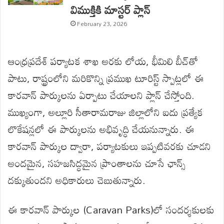
విముక్తికి మాస్టర్ ప్లాన్
February 23, 2026
ఆంధ్రప్రదేశ్ పర్యాటక శాఖ అరకు లోయ, భీమిలి బీచ్‌తో
పాటు, రాష్ట్రంలోని మరికొన్ని ప్రముఖ టూరిస్ట్ స్పాట్లలో ఈ
కారవాన్ పార్కులను ఏర్పాటు చేయాలని ప్లాన్ చేస్తోంది.
ముఖ్యంగా, అల్లూరి సీతారామరాజు జిల్లాలోని ఐదు ప్రత్యేక
లొకేషన్లలో ఈ పార్కులను అభివృద్ధి చేయనున్నారు. ఈ
కారవాన్ పార్కుల ద్వారా, పర్యాటకులు ఇప్పటివరకు చూడని
అందమైన, సహజసిద్ధమైన ప్రాంతాలను చూసే ఛాన్స్
దక్కుతుందని అధికారులు చెబుతున్నారు.
ఈ కారవాన్ పార్కుల (Caravan Parks)లో సందర్శకులకు