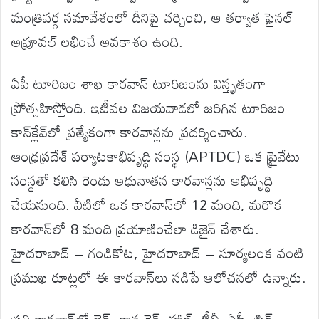
మంత్రివర్గ సమావేశంలో దీనిపై చర్చించి, ఆ తర్వాత ఫైనల్
అప్రూవల్ లభించే అవకాశం ఉంది.
ఏపీ టూరిజం శాఖ కారవాన్ టూరిజంను విస్తృతంగా
ప్రోత్సహిస్తోంది. ఇటీవల విజయవాడలో జరిగిన టూరిజం
కాన్‌క్లేవ్‌లో ప్రత్యేకంగా కారవాన్లను ప్రదర్శించారు.
ఆంధ్రప్రదేశ్ పర్యాటకాభివృద్ధి సంస్థ (APTDC) ఒక ప్రైవేటు
సంస్థతో కలిసి రెండు అధునాతన కారవాన్లను అభివృద్ధి
చేయనుంది. వీటిలో ఒక కారవాన్‌లో 12 మంది, మరొక
కారవాన్‌లో 8 మంది ప్రయాణించేలా డిజైన్ చేశారు.
హైదరాబాద్‌ – గండికోట, హైదరాబాద్‌ – సూర్యలంక వంటి
ప్రముఖ రూట్లలో ఈ కారవాన్‌లు నడిపే ఆలోచనలో ఉన్నారు.
ప్రతి కారవాన్‌లో బెడ్, కాన్ఫరెన్స్ హాల్, టీవీ, ఏసీ, ఫ్రిడ్జ్,