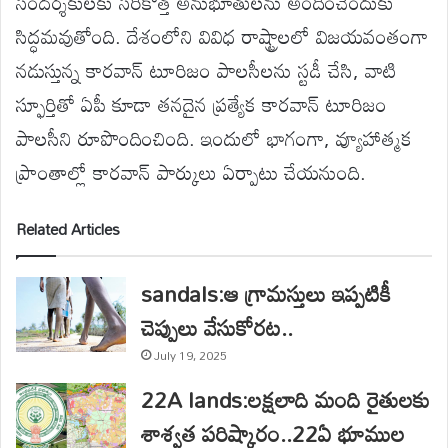
సందర్శకులకు సరికొత్త అనుభూతులను అందించేందుకు
సిద్ధమవుతోంది. దేశంలోని వివిధ రాష్ట్రాలలో విజయవంతంగా
నడుస్తున్న కారవాన్ టూరిజం పాలసీలను స్టడీ చేసి, వాటి
స్ఫూర్తితో ఏపీ కూడా తనదైన ప్రత్యేక కారవాన్ టూరిజం
పాలసీని రూపొందించింది. ఇందులో భాగంగా, వ్యూహాత్మక
ప్రాంతాల్లో కారవాన్ పార్కులు ఏర్పాటు చేయనుంది.
Related Articles
sandals:ఆ గ్రామస్తులు ఇప్పటికీ
చెప్పులు వేసుకోరట..
July 19, 2025
22A lands:లక్షలాది మంది రైతులకు
శాశ్వత పరిష్కారం..22ఏ భూముల