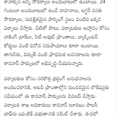
కావాల్సిన అన్ని సౌకర్యాలు అందుబాటులో ఉంటాయి. 24
గంటలూ అందుబాటులో ఉండే వాహనాలు, లగ్జరీ వసతి
సౌకర్యాలు, సురక్షితమైన పార్కింగ్ స్థలం వంటివి ఇక్కడ
ఏర్పాటు చేస్తారు. వీటితో పాటు, పర్యాటకుల ఆహ్లాదం కోసం
వాకింగ్ ట్రాక్‌లు, సిట్-అవుట్ ప్రాంతాలు, బ్యాడ్మింటన్
కోర్టులు వంటి వినోద సదుపాయాలు కూడా ఉంటాయి.
తాగునీరు, విద్యుత్ వంటి ప్రాథమిక అవసరాలను కూడా
కారవాన్ పార్కులలో అభివృద్ధి చేయనున్నారు.
పర్యాటకుల కోసం సరికొత్త థ్రిల్లింగ్ అనుభవాలను
అందించడానికి, అటవీ ప్రాంతాల్లోని సుందరమైన లొకేషన్లకు
సమీపంలో ఈ కారవాన్ పార్కులను డెవలప్ చేస్తారు.
పర్యాటక శాఖ అధికారులు కారవాన్ టూరిజం పాలసీ
డ్రాఫ్ట్‌ను ఇప్పటికే ప్రభుత్వానికి సబ్మిట్ చేశారు. త్వరలో