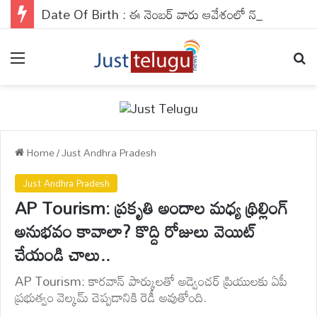
Date Of Birth : ఈ నెంబర్ వారు ఆవేశంలో నోరు జారే ప్రమాదం..వీరికి ధనలాభం..
Menu
Se
Home
/
Just Andhra Pradesh
Just Andhra Pradesh
AP Tourism: ప్రకృతి అందాల మధ్య థ్రిల్లింగ్
అనుభవం కావాలా? కొద్ది రోజులు వెయిట్
చేయండి చాలు..
AP Tourism: కారవాన్ పార్కులతో అడ్వెంచర్ ప్రియులకు ఏపీ
ప్రభుత్వం వెల్కమ్ చెప్పడానికి రెడీ అవుతోంది.