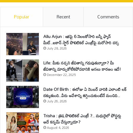
Popular
Recent
Comments
Allu Arjun : ఇకపై 6 నెలలకోసారి బన్నీ ఫ్యాన్
మీట్..ఐకాన్ స్టార్ పొలిటికల్ ఎంట్రీపై మరోసారి చర్చ
July 28, 2026
Life: మీకు నచ్చని జీవితాన్ని గడుపుతున్నారా? మీ
జీవితాన్ని మార్చుకోలేకపోవడానికి అసలు కారణం ఇదే!
December 22, 2025
Date Of Birth : ఈరోజు ఏ నెంబర్ వారికి ఎలాంటి లక్
దక్కుతుంది..వీరు ఆవేశాన్ని తగ్గించుకుంటేనే మంచిది..
July 26, 2026
Trisha : త్రిష పొలిటికల్ ఎంట్రీ ?.. మధురైలో పోస్టర్లు
అదే కన్ఫమ్ చేస్తున్నాయా?
August 4, 2026