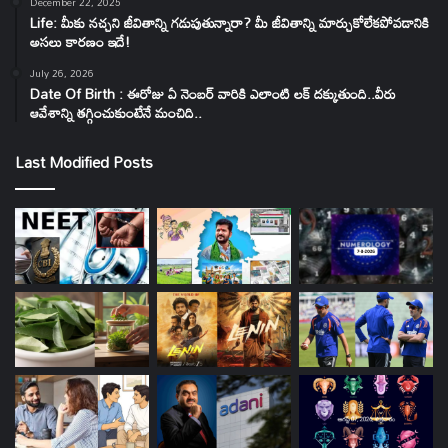
December 22, 2025
Life: మీకు నచ్చని జీవితాన్ని గడుపుతున్నారా? మీ జీవితాన్ని మార్చుకోలేకపోవడానికి
అసలు కారణం ఇదే!
July 26, 2026
Date Of Birth : ఈరోజు ఏ నెంబర్ వారికి ఎలాంటి లక్ దక్కుతుంది..వీరు
ఆవేశాన్ని తగ్గించుకుంటేనే మంచిది..
Last Modified Posts