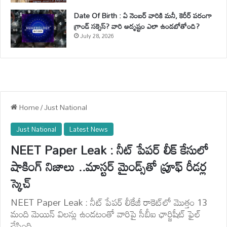
Date Of Birth : ఏ నెంబర్ వారికి మనీ, కెరీర్ పరంగా
గ్రాండ్ సక్సెస్? వారి అదృష్టం ఎలా ఉండబోతోంది?
July 28, 2026