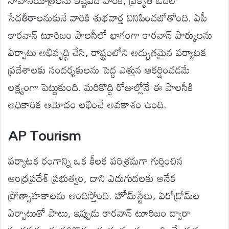
సాహసయాత్రలను ఇష్టపడే వారికి, ప్రకృతి ఒడిలో
సేదతీరాలనుకునే వారికి శుభవార్త వినిపించబోతోంది. ఏపీ
కారవాన్ టూరిజం పాలసీలో భాగంగా కారవాన్ పార్కులను
ఏర్పాటు అభివృద్ధి చేసి, రాష్ట్రంలోని అద్భుతమైన పర్యాటక
ప్రదేశాలకు సందర్శకులను పెద్ద ఎత్తున ఆకర్షించడమే
లక్ష్యంగా పెట్టుకుంది. మరికొద్ది రోజుల్లోనే ఈ పాలసీకి
అధికారిక ఆమోదం లభించే అవకాశం ఉంది.
AP Tourism
పర్యాటక రంగాన్ని ఒక కీలక పరిశ్రమగా గుర్తించిన
ఆంధ్రప్రదేశ్ ప్రభుత్వం, దాని ఎదుగుదలకు అనేక
ప్రోత్సాహకాలను అందిస్తోంది. హోమ్‌స్టేలు, ఏరోడ్రోమ్‌ల
ఏర్పాటుతో పాటు, ఇప్పుడు కారవాన్ టూరిజం ద్వారా