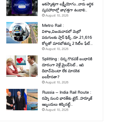
అకస్మాత్తుగా లక్ష్మీయోగం..వారు ఆర్థిక
వ్యవహారాల్లో జాగ్రత్తగా ఉండాలి..
August 10, 2026
Metro Rail :
విశాఖ,విజయవాడలో మెట్రో
పరుగులకు ప్లాన్ ఫిక్స్..రూ.21,616
కోట్లతో మారబోతున్న 2 సిటీల ఫేట్..
August 10, 2026
Splitting : చిన్న గొడవకే బంధానికి
దూరంగా వెళ్లే మైండ్‌సెట్.. ఇది
డిటాచ్‌మెంటా లేక మానసిక
బలహీనతా?
August 10, 2026
Russia – India Rail Route :
రష్యా నుంచి భారత్‌కు ట్రైన్..హర్మూజ్
ఇబ్బందులు తప్పినట్టే..
August 10, 2026