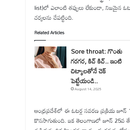
list)లో ఎలాంటి తప్పులు లేకుండా, నిజమైన ఓ
చర్యలను చేపట్టింది.
Related Articles
Sore throat: గొంతు
గరగర, కిచ్ కిచ్.. ఇంటి
చిట్కాలతోనే చెక్
పెట్టేయండి..
August 14, 2025
ఆంధ్రప్రదేశ్‌లో ఈ ఓటర్ల సవరణ ప్రక్రియ జూ
కొనసాగుతుంది. ఇక తెలంగాణలో జూన్ 25వ తేద