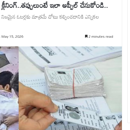
ట్ క్లీనింగ్..తప్పులుంటే ఇలా అప్పీల్ చేసుకోండి..
, నిజమైన ఓటర్లకు మాత్రమే చోటు కల్పించడానికి ఎన్నికల
: May 15, 2026
2 minutes read