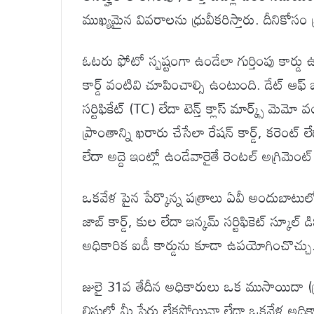
ముఖ్యమైన వివరాలను ధ్రువీకరిస్తారు. దీనికోసం క
ఓటరు ఫోటో స్పష్టంగా ఉండేలా గుర్తింపు కార్డు ఉద
కార్డ్ వంటివి చూపించాల్సి ఉంటుంది. డేట్ ఆఫ్ బర్త్
సర్టిఫికేట్ (TC) లేదా టెన్త్ క్లాస్ మార్క్స్ మ
ప్రాంతాన్ని ఖరారు చేసేలా రేషన్ కార్డ్, కరెంట్ లేదా
లేదా అద్దె ఇంట్లో ఉండేవారైతే రెంటల్ అగ్రిమె
ఒకవేళ పైన పేర్కొన్న పత్రాలు ఏవీ అందుబాటుల
జాబ్ కార్డ్, కుల లేదా ఇన్కమ్ సర్టిఫికెట్ స్కూల్ డ
అధికారిక ఐడీ కార్డును కూడా ఉపయోగించొచ్చు
జులై 31వ తేదీన అధికారులు ఒక ముసాయిదా (డ్రాఫ్ట
లిస్టులో మీ పేరు లేకపోయినా లేదా ఒకవేళ అధిక