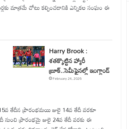
టర్లకు మాత్రమే చోటు కల్పించడానికి ఎన్నికల సంఘం ఈ
Harry Brook :
శతక్కొట్టిన హ్యారీ
బ్రూక్..సెమీఫైనల్లో ఇంగ్లాండ్
February 24, 2026
న్ 15వ తేదీన ప్రారంభమయి జులై 14వ తేదీ వరకూ
ీ నుంచి ప్రారంభమై జులై 24వ తేదీ వరకు ఈ