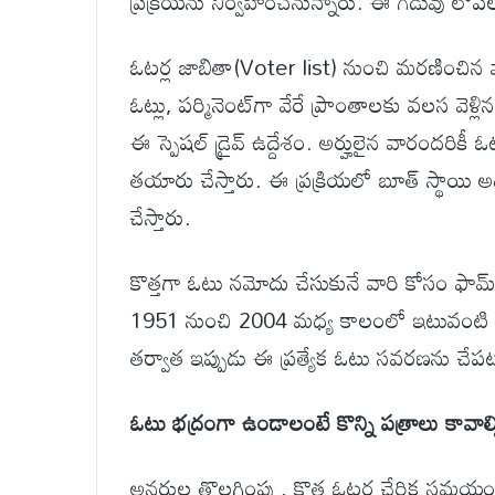
ప్రక్రియను నిర్వహించనున్నారు. ఈ గడువు లోప
ఓటర్ల జాబితా(Voter list) నుంచి మరణించిన వారి 
ఓట్లు, పర్మినెంట్‌గా వేరే ప్రాంతాలకు వలస వెళ్
ఈ స్పెషల్ డ్రైవ్ ఉద్దేశం. అర్హులైన వారందరికీ
తయారు చేస్తారు. ఈ ప్రక్రియలో బూత్ స్థాయి అధిక
చేస్తారు.
కొత్తగా ఓటు నమోదు చేసుకునే వారి కోసం ఫామ్-
1951 నుంచి 2004 మధ్య కాలంలో ఇటువంటి ప్రక్ర
తర్వాత ఇప్పుడు ఈ ప్రత్యేక ఓటు సవరణను చేపట్
ఓటు భద్రంగా ఉండాలంటే కొన్ని పత్రాలు కావాల్
అనర్హుల తొలగింపు , కొత్త ఓటర్ల చేరిక స