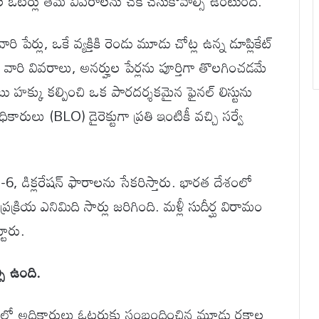
ల ఓటర్లు తమ వివరాలను చెక్ చేసుకోవాల్సి ఉంటుంది.
పేర్లు, ఒకే వ్యక్తికి రెండు మూడు చోట్ల ఉన్న డూప్లికేట్
లిన వారి వివరాలు, అనర్హుల పేర్లను పూర్తిగా తొలగించడమే
 ఓటు హక్కు కల్పించి ఒక పారదర్శకమైన ఫైనల్ లిస్టును
ారులు (BLO) డైరెక్టుగా ప్రతి ఇంటికీ వచ్చి సర్వే
6, డిక్లరేషన్ ఫారాలను సేకరిస్తారు. భారత దేశంలో
ియ ఎనిమిది సార్లు జరిగింది. మళ్లీ సుదీర్ఘ విరామం
టారు.
సి ఉంది.
మయంలో అధికారులు ఓటరుకు సంబంధించిన మూడు రకాల