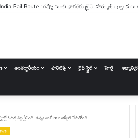
ాణ
అంతర్జాతీయం
పాలిటిక్స్‌
లైఫ్ స్టైల్
హెల్త్
ఆధ్యాత్మి
ాల్లో ఓటర్ల లిస్ట్ క్లీనింగ్..తప్పులుంటే ఇలా అప్పీల్ చేసుకోండి..
News