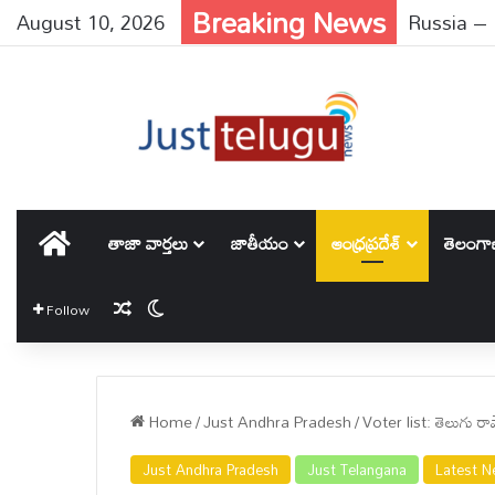
Breaking News
August 10, 2026
హోమ్
తాజా వార్తలు
జాతీయం
ఆంధ్రప్రదేశ్
తెలంగ
Random Article
Switch skin
Follow
Home
/
Just Andhra Pradesh
/
Voter list: తెలుగు రాష్ట్ర
Just Andhra Pradesh
Just Telangana
Latest 