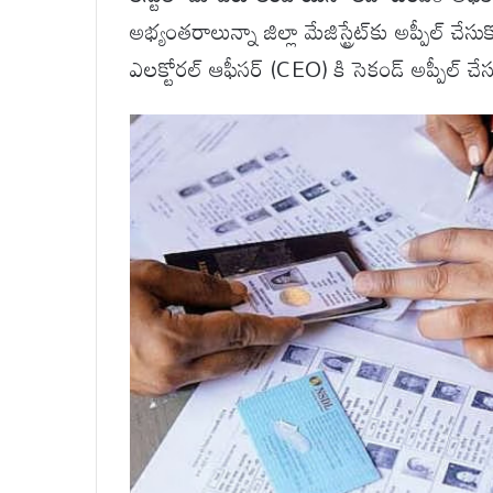
అభ్యంతరాలున్నా జిల్లా మేజిస్ట్రేట్‌కు అప్పీల్ చే
ఎలక్టోరల్ ఆఫీసర్ (CEO) కి సెకండ్ అప్పీల్ చేస