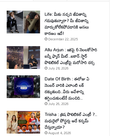
Life: మీకు నచ్చని జీవితాన్ని
గడుపుతున్నారా? మీ జీవితాన్ని
మార్చుకోలేకపోవడానికి అసలు
కారణం ఇదే!
December 22, 2025
Allu Arjun : ఇకపై 6 నెలలకోసారి
బన్నీ ఫ్యాన్ మీట్..ఐకాన్ స్టార్
పొలిటికల్ ఎంట్రీపై మరోసారి చర్చ
July 28, 2026
Date Of Birth : ఈరోజు ఏ
నెంబర్ వారికి ఎలాంటి లక్
దక్కుతుంది..వీరు ఆవేశాన్ని
తగ్గించుకుంటేనే మంచిది..
July 26, 2026
Trisha : త్రిష పొలిటికల్ ఎంట్రీ ?..
మధురైలో పోస్టర్లు అదే కన్ఫమ్
చేస్తున్నాయా?
August 4, 2026