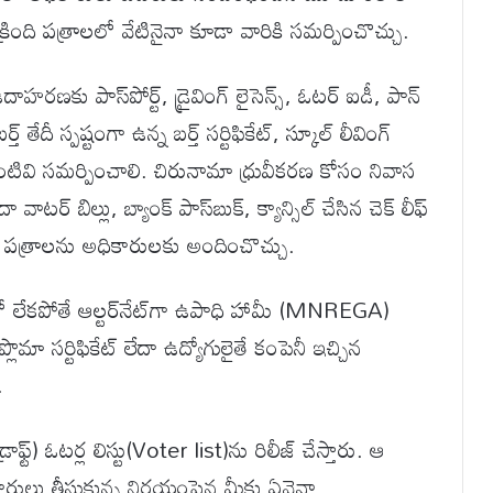
్రింది పత్రాలలో వేటినైనా కూడా వారికి సమర్పించొచ్చు.
ాహరణకు పాస్‌పోర్ట్, డ్రైవింగ్ లైసెన్స్, ఓటర్ ఐడీ, పాన్
 తేదీ స్పష్టంగా ఉన్న బర్త్ సర్టిఫికేట్, స్కూల్ లీవింగ్
ెమో వంటివి సమర్పించాలి. చిరునామా ధ్రువీకరణ కోసం నివాస
 వాటర్ బిల్లు, బ్యాంక్ పాస్‌బుక్, క్యాన్సిల్ చేసిన చెక్ లీఫ్
ంట్ పత్రాలను అధికారులకు అందించొచ్చు.
ో లేకపోతే ఆల్టర్‌నేట్‌గా ఉపాధి హామీ (MNREGA)
ిప్లొమా సర్టిఫికేట్ లేదా ఉద్యోగులైతే కంపెనీ ఇచ్చిన
.
్) ఓటర్ల లిస్టు(Voter list)ను రిలీజ్ చేస్తారు. ఆ
ారులు తీసుకున్న నిర్ణయంపైన మీకు ఏవైనా