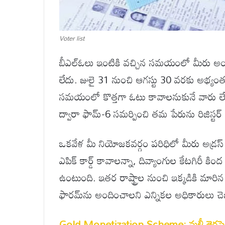
Voter list
బీఎల్ఓలు ఇంటికి వచ్చిన సమయంలో మీరు అ
లేదు. జులై 31 నుంచి ఆగస్టు 30 వరకు అభ్యంత
సమయంలో కొత్తగా ఓటు కావాలనుకునే వారు లేదా 
ద్వారా ఫామ్-6 సమర్పించి తమ పేరును రిజిస్టర్ 
ఒకవేళ మీ నియోజకవర్గం పరిధిలో మీరు అడ్రస్
ఎపిక్ కార్డ్ కావాలన్నా, దివ్యాంగుల కేటగిరీ కి
ఉంటుంది. ఇతర రాష్ట్రాల నుంచి ఇక్కడికి మారిన 
ఫారమ్‌ను అందించాలని ఎన్నికల అధికారులు చె
Gold Monetization Scheme: మళ్లీ తెరపైకి గో