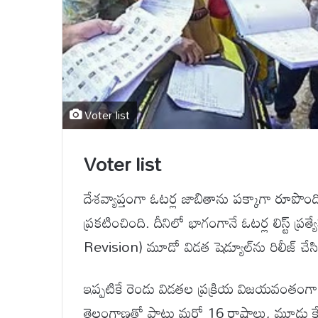
Voter list
Voter list
దేశవ్యాప్తంగా ఓటర్ల జాబితాను పక్కాగా రూపొం
ప్రకటించింది. దీనిలో భాగంగానే ఓటర్ల లిస్ట్ 
Revision) మూడో విడత షెడ్యూల్‌ను రిలీజ్ చేసి
ఇప్పటికే రెండు విడతల ప్రక్రియ విజయవంతంగా 
తెలంగాణతో పాటు మరో 16 రాష్ట్రాలు, మూడు కేం