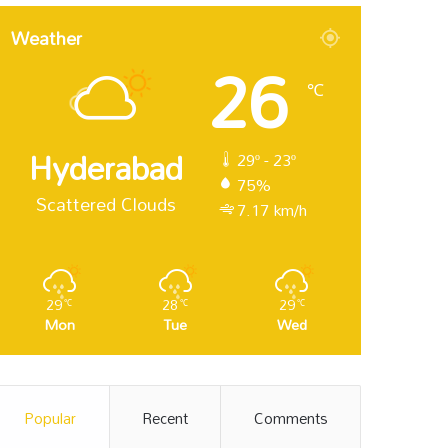
Weather
26
℃
Hyderabad
29º - 23º
75%
Scattered Clouds
7.17 km/h
29
28
29
℃
℃
℃
Mon
Tue
Wed
Popular
Recent
Comments