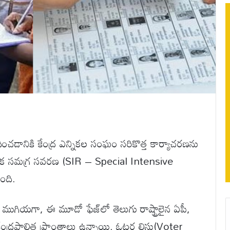
దించడానికి కేంద్ర ఎన్నికల సంఘం సరికొత్త కార్యాచరణను
ప్రత్యేక సమగ్ర సవరణ (SIR – Special Intensive
ంది.
ముగియగా, ఈ మూడో ఫేజ్‌లో తెలుగు రాష్ట్రాలైన ఏపీ,
ద్రపాలిత ప్రాంతాలు ఉన్నాయి. ఓటర్ల లిస్టు(Voter