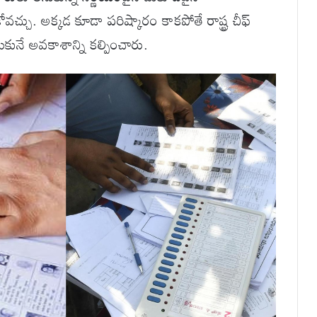
సుకోవచ్చు. అక్కడ కూడా పరిష్కారం కాకపోతే రాష్ట్ర చీఫ్
ుకునే అవకాశాన్ని కల్పించారు.