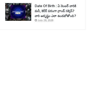
Date Of Birth : ఏ నెంబర్ వారికి
మనీ, కెరీర్ పరంగా గ్రాండ్ సక్సెస్?
వారి అదృష్టం ఎలా ఉండబోతోంది?
July 28, 2026