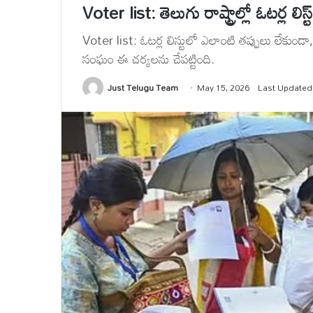
Voter list: తెలుగు రాష్ట్రాల్లో ఓటర్ల లిస్
Voter list: ఓటర్ల లిస్టులో ఎలాంటి తప్పులు లేకుండా
సంఘం ఈ చర్యలను చేపట్టింది.
Just Telugu Team
May 15, 2026
Last Updated