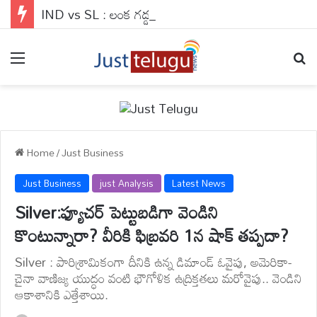
IND vs SL : లంక గడ్డపై స్పిన్ ఛాలెంజ్.. మరి భారత బ్యాటర్లు సిద్ధమేనా ?
Menu
Se
Home
/
Just Business
Just Business
just Analysis
Latest News
Silver:ఫ్యూచర్ పెట్టుబడిగా వెండిని
కొంటున్నారా? వీరికి ఫిబ్రవరి 1న షాక్ తప్పదా?
Silver : పారిశ్రామికంగా దీనికి ఉన్న డిమాండ్ ఓవైపు, అమెరికా-
చైనా వాణిజ్య యుద్ధం వంటి భౌగోళిక ఉద్రిక్తతలు మరోవైపు.. వెండిని
ఆకాశానికి ఎత్తేశాయి.