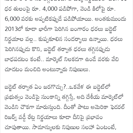
ధర తులంపై రూ. 4,000 పడిపోగా, వెండి కిలోపై రూ.
6,000 వరకు అప్పటికప్పుడే పడిపోయాయి. అంతకుముందు
2013లో కూడా భారీగా పెరిగిన బంగారం ధరలు బడ్జెట్
నిర్ణయాల వల్ల.. కుప్పకూలిన సందర్భాలు ఉన్నాయి. ధరలు
పెరిగినప్పుడు కొని, బడ్జెట్ తర్వాత ధరలు తగ్గినప్పుడు
బాధపడటం కంటే.. మార్కెట్ నిలకడగా ఉండే వరకు వేచి
చూడటం మంచిది అంటున్నారు నిపుణులు.
బడ్జెట్ తర్వాత ఏం జరగొచ్చు?..ఒకవేళ ఈ బడ్జెట్‌లో
ప్రభుత్వం వెండిపై సుంకాన్ని తగ్గిస్తే, అది దేశీయ మార్కెట్‌లో
వెండిని చౌకగా మారుస్తుంది. దీంతో పాటు అమెరికా ఫెడరల్
రిజర్వ్ వడ్డీ రేట్ల నిర్ణయాలు కూడా దీనిపై ప్రభావం
చూపుతాయి. సామాన్యులకు నిపుణుల సలహా ఏంటంటే,