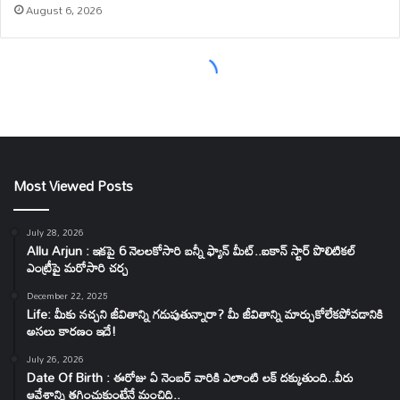
Most Viewed Posts
July 28, 2026
Allu Arjun : ఇకపై 6 నెలలకోసారి బన్నీ ఫ్యాన్ మీట్..ఐకాన్ స్టార్ పొలిటికల్
ఎంట్రీపై మరోసారి చర్చ
December 22, 2025
Life: మీకు నచ్చని జీవితాన్ని గడుపుతున్నారా? మీ జీవితాన్ని మార్చుకోలేకపోవడానికి
అసలు కారణం ఇదే!
July 26, 2026
Date Of Birth : ఈరోజు ఏ నెంబర్ వారికి ఎలాంటి లక్ దక్కుతుంది..వీరు
ఆవేశాన్ని తగ్గించుకుంటేనే మంచిది..