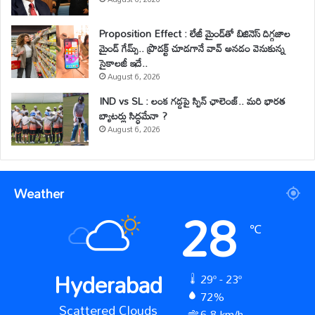
Proposition Effect : లేజీ మైండ్‌తో బిజినెస్ దిగ్గజాల
మైండ్ గేమ్స్.. ప్రొడక్ట్ చూడగానే వావ్ అనడం వెనుకున్న
సైకాలజీ ఇదే..
August 6, 2026
IND vs SL : లంక గడ్డపై స్పిన్ ఛాలెంజ్.. మరి భారత
బ్యాటర్లు సిద్ధమేనా ?
August 6, 2026
Weather
28
℃
Hyderabad
29º - 23º
72%
Scattered Clouds
6.8 km/h