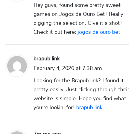
y
Hey guys, found some pretty sweet
s
games on Jogos de Ouro Bet! Really
:
digging the selection. Give it a shot!
Check it out here:
jogos de ouro bet
brapub link
s
February 4, 2026 at 7:38 am
a
y
Looking for the Brapub link? I found it
s
pretty easily. Just clicking through their
:
website is simple. Hope you find what
you’re lookin’ for!
brapub link
7m.ma cao
s