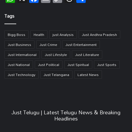
Link
Tags
Bigg Boss
Health
just Analysis
Just Andhra Pradesh
Just Business
Just Crime
Just Entertainment
Just International
Just Lifestyle
Just Literature
Just National
Just Political
Just Spiritual
Just Sports
Just Technology
Just Telangana
Latest News
Just Telugu | Latest Telugu News & Breaking
Headlines