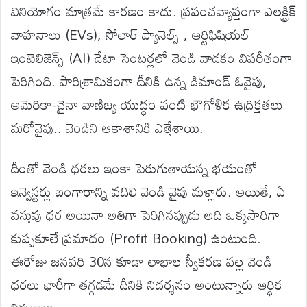
వినియోగం మాత్రమే కారణం కాదు. ప్రపంచవ్యాప్తంగా ఎలక్ట్రిక్
వాహనాలు (EVs), సోలార్ ప్యానెల్స్ , ఆర్టిఫిషియల్
ఇంటెలిజెన్స్ (AI) డేటా సెంటర్లలో వెండి వాడకం విపరీతంగా
పెరిగింది. పారిశ్రామికంగా దీనికి ఉన్న డిమాండ్ ఓవైపు,
అమెరికా-చైనా వాణిజ్య యుద్ధం వంటి భౌగోళిక ఉద్రిక్తతలు
మరోవైపు.. వెండిని ఆకాశానికి ఎత్తేశాయి.
దీంతో వెండి ధరలు ఇంకా పెరుగుతాయన్న భయంతో
ఇన్వెస్టర్లు బంగారాన్ని వదిలి వెండి వైపు మళ్లారు. అయితే, ఏ
వస్తువు ధర అయినా అతిగా పెరిగినప్పుడు అది ఒక్కసారిగా
కుప్పకూలే ప్రమాదం (Profit Booking) ఉంటుంది.
ఈరోజు జనవరి 30న కూడా లాభాల స్వీకరణ వల్ల వెండి
ధరలు భారీగా తగ్గడమే దీనికి నిదర్శనం అంటున్నారు ఆర్ధిక