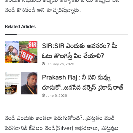
వెండి కొనకండి అని హెచ్చరిస్తున్నారు.
Related Articles
SIR:SIR ఎందుకు అవసరం? మీ
ఓటు తొలగిస్తే ఏం చేయాలి?
January 26, 2026
Prakash Raj : నీ పని నువ్వు
చూసుకో..జనసేన వర్సెస్ ప్రకాష్ రాజ్
June 6, 2026
వెండి ఎందుకు ఇంతలా పెరుగుతోంది?..ప్రస్తుతం వెండి
పెరగడానికి కేవలం వెండి(Silver) ఆభరణాలు, వస్తువుల