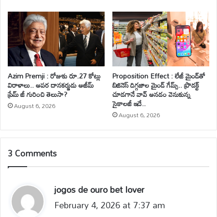
Azim Premji : రోజుకు రూ.27 కోట్లు
Proposition Effect : లేజీ మైండ్‌తో
విరాళాలు.. అపర దానకర్ణుడు అజీమ్
బిజినెస్ దిగ్గజాల మైండ్ గేమ్స్.. ప్రొడక్ట్
ప్రేమ్ జీ గురించి తెలుసా?
చూడగానే వావ్ అనడం వెనుకున్న
సైకాలజీ ఇదే..
August 6, 2026
August 6, 2026
3 Comments
jogos de ouro bet lover
s
February 4, 2026 at 7:37 am
a