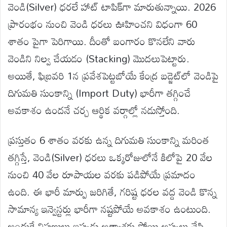
వెండి(Silver) ధరలే హాట్ టాపిక్‌గా మారుతున్నాయి. 2026
ప్రారంభం నుంచి వెండి ధరలు ఊహించని విధంగా 60
శాతం పైగా పెరిగాయి. దీంతో బంగారం కొనలేని వారు
వెండిని నిల్వ చేయడం (Stacking) మొదలుపెట్టారు.
అయితే, ఫిబ్రవరి 1న ప్రవేశపెట్టబోయే కేంద్ర బడ్జెట్‌లో వెండిపై
దిగుమతి సుంకాన్ని (Import Duty) భారీగా తగ్గించే
అవకాశం ఉందనే చర్చ ఆర్థిక వర్గాల్లో నడుస్తోంది.
ప్రస్తుతం 6 శాతం వరకు ఉన్న దిగుమతి సుంకాన్ని మరింత
తగ్గిస్తే, వెండి(Silver) ధరలు ఒక్కరోజులోనే కిలోపై 20 వేల
నుంచి 40 వేల రూపాయల వరకు పడిపోయే ప్రమాదం
ఉంది. ఈ భారీ మార్పు జరిగితే, గరిష్ట ధరల వద్ద వెండి కొన్న
సామాన్య ఇన్వెస్టర్లు భారీగా నష్టపోయే అవకాశం ఉంటుంది.
అందుకే నిపుణులు ఇప్పుడు అత్యాశకు పోయి అప్పులు చేసి