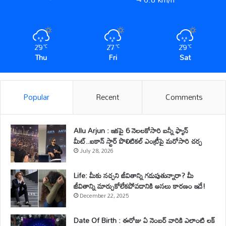
29
27
29
℃
℃
℃
Thu
Fri
Sat
Popular
Recent
Comments
Allu Arjun : ఇకపై 6 నెలలకోసారి బన్నీ ఫ్యాన్
మీట్..ఐకాన్ స్టార్ పొలిటికల్ ఎంట్రీపై మరోసారి చర్చ
July 28, 2026
Life: మీకు నచ్చని జీవితాన్ని గడుపుతున్నారా? మీ
జీవితాన్ని మార్చుకోలేకపోవడానికి అసలు కారణం ఇదే!
December 22, 2025
Date Of Birth : ఈరోజు ఏ నెంబర్ వారికి ఎలాంటి లక్