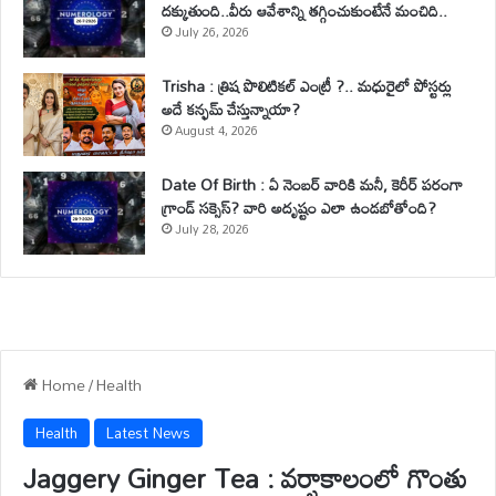
దక్కుతుంది..వీరు ఆవేశాన్ని తగ్గించుకుంటేనే మంచిది..
July 26, 2026
Trisha : త్రిష పొలిటికల్ ఎంట్రీ ?.. మధురైలో పోస్టర్లు
అదే కన్ఫమ్ చేస్తున్నాయా?
August 4, 2026
Date Of Birth : ఏ నెంబర్ వారికి మనీ, కెరీర్ పరంగా
గ్రాండ్ సక్సెస్? వారి అదృష్టం ఎలా ఉండబోతోంది?
July 28, 2026