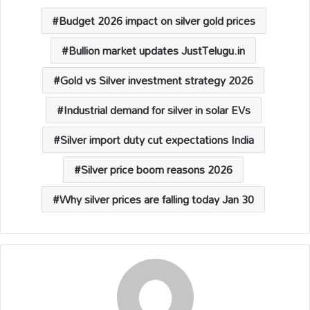
A
o
Li
d
p
o
n
s
Budget 2026 impact on silver gold prices
p
k
k
Bullion market updates JustTelugu.in
Gold vs Silver investment strategy 2026
Industrial demand for silver in solar EVs
Silver import duty cut expectations India
Silver price boom reasons 2026
Why silver prices are falling today Jan 30