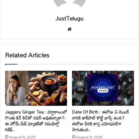
JustTelugu
We
bsi
te
Related Articles
Jaggery Ginger Tea : వర్షాకాలంలో
Date Of Birth : ఈరోజు ఏ నెంబర్
గొంతు కిచ్ కిచ్‌తో సఫర్ అవుతున్నారా?:
వారికి జాక్‌పాట్ కొట్టే ఛాన్స్ ఉంది?
ఈ హోమ్ మేడ్ మ్యాజిక్‌తో నిమిషాల్లో
ఈరోజు వీరికి కాస్త ఎమోషనల్‌గా
రిలీఫ్..
సాగుతుంది..
August 6, 2026
August 6, 2026