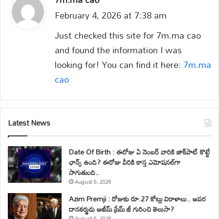
February 4, 2026 at 7:38 am
a
y
Just checked this site for 7m.ma cao
s
and found the information I was
:
looking for! You can find it here:
7m.ma
cao
Latest News
Date Of Birth : ఈరోజు ఏ నెంబర్ వారికి జాక్‌పాట్ కొట్టే
ఛాన్స్ ఉంది? ఈరోజు వీరికి కాస్త ఎమోషనల్‌గా
సాగుతుంది..
August 6, 2026
Azim Premji : రోజుకు రూ.27 కోట్లు విరాళాలు.. అపర
దానకర్ణుడు అజీమ్ ప్రేమ్ జీ గురించి తెలుసా?
August 6, 2026