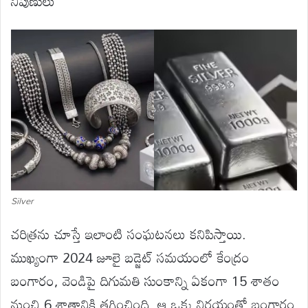
నిపుణులు
Silver
చరిత్రను చూస్తే ఇలాంటి సంఘటనలు కనిపిస్తాయి.
ముఖ్యంగా 2024 జూలై బడ్జెట్ సమయంలో కేంద్రం
బంగారం, వెండిపై దిగుమతి సుంకాన్ని ఏకంగా 15 శాతం
నుంచి 6 శాతానికి తగ్గించింది. ఆ ఒక్క నిర్ణయంతో బంగారం