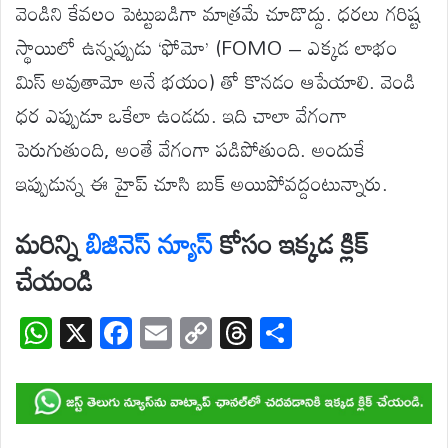
వెండిని కేవలం పెట్టుబడిగా మాత్రమే చూడొద్దు. ధరలు గరిష్ట
స్థాయిలో ఉన్నప్పుడు ‘ఫోమో’ (FOMO – ఎక్కడ లాభం
మిస్ అవుతామో అనే భయం) తో కొనడం ఆపేయాలి. వెండి
ధర ఎప్పుడూ ఒకేలా ఉండదు. ఇది చాలా వేగంగా
పెరుగుతుంది, అంతే వేగంగా పడిపోతుంది. అందుకే
ఇప్పుడున్న ఈ హైప్ చూసి బుక్ అయిపోవద్దంటున్నారు.
మరిన్ని
బిజినెస్
న్యూస్
కోసం ఇక్కడ క్లిక్
చేయండి
W
X
F
E
C
T
S
h
ac
m
o
hr
h
at
e
ail
p
e
ar
s
b
y
a
e