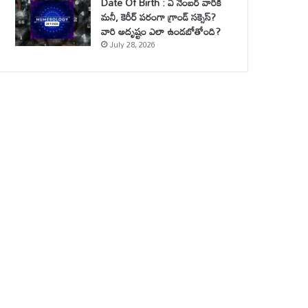
Date Of Birth : ఏ నెంబర్ వారికి
మనీ, కెరీర్ పరంగా గ్రాండ్ సక్సెస్?
వారి అదృష్టం ఎలా ఉండబోతోంది?
July 28, 2026