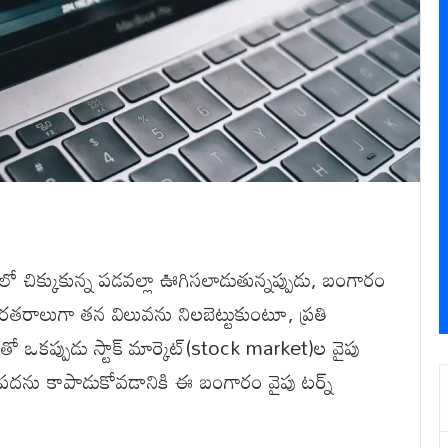
ఫానులో చిక్కుకున్న పడవల్లా ఊగిసలాడుతున్నప్పుడు, బంగారం
తరతరాలుగా తన విలువను నిలబెట్టుకుంటూ, ప్రతి
ఒకప్పుడు స్టాక్ మార్కెట్‌(stock market)ల వైపు
ంపదను కాపాడుకోవడానికి ఈ బంగారం వైపు టర్న్