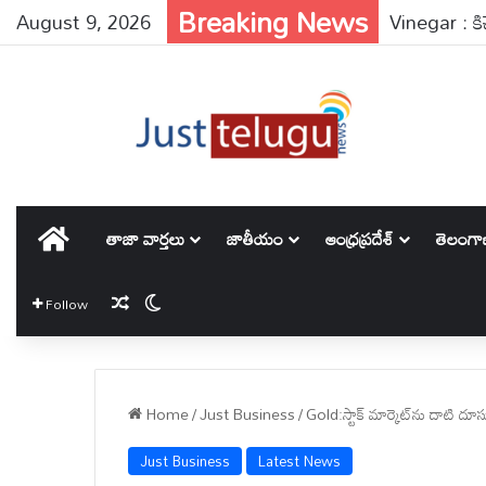
Breaking News
August 9, 2026
హోమ్
తాజా వార్తలు
జాతీయం
ఆంధ్రప్రదేశ్
తెలంగ
Random Article
Switch skin
Follow
Home
/
Just Business
/
Gold:స్టాక్ మార్కెట్‌ను దాటి ద
Just Business
Latest News