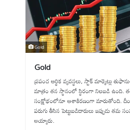
Gold
Gold
ప్రపంచ ఆర్థిక వ్యవస్థలు, స్టాక్ మార్కెట్లు తు
మాత్రం తన స్థానంలో స్థిరంగా నిలబడి ఉంది. 
సంక్షోభంలోనూ ఆశాకిరణంగా మారుతోంది. దీంతో 
పరుగు తీసిన పెట్టుబడిదారులు ఇప్పుడు తమ స
అయ్యారు.