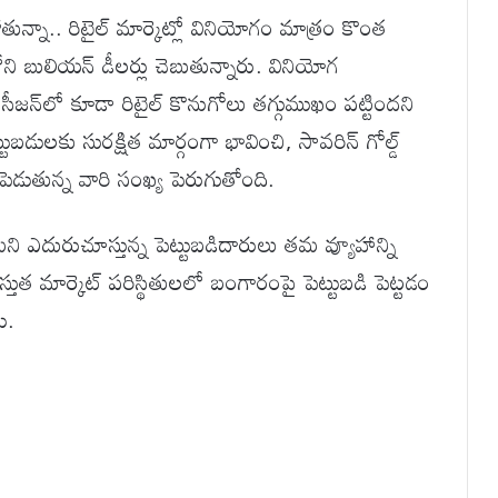
్నా.. రిటైల్ మార్కెట్లో వినియోగం మాత్రం కొంత
ులియన్ డీలర్లు చెబుతున్నారు. వినియోగ
సీజన్‌లో కూడా రిటైల్ కొనుగోలు తగ్గుముఖం పట్టిందని
ుబడులకు సురక్షిత మార్గంగా భావించి, సావరిన్ గోల్డ్
పెడుతున్న వారి సంఖ్య పెరుగుతోంది.
ని ఎదురుచూస్తున్న పెట్టుబడిదారులు తమ వ్యూహాన్ని
్తుత మార్కెట్ పరిస్థితులలో బంగారంపై పెట్టుబడి పెట్టడం
ి.