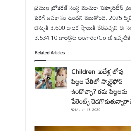
ప్రముఖ బ్రోకరేజ్ సంస్థ వెంచురా సెక్యూరిటీస
పెరిగే అవకాశం ఉందని చెబుతోంది. 2025 ద్వి
ఔన్సుకి 3,600 డాలర్ల స్థాయికి చేరవచ్చని ఈ స
3,534.10 డాలర్లను బంగారం(Gold) ఇప్పటికే
Related Articles
Children :ఐదేళ్ల లోపు
పిల్లల చేతిలో స్మార్ట్‌ఫోన్
ఉండొచ్చా? తమ పిల్లలను
పేరెంట్స్ చెడగొడుతున్నారా
March 13, 2026