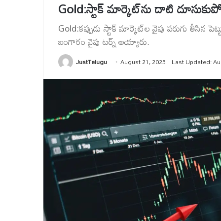
Gold:స్టాక్ మార్కెట్‌ను దాటి దూసుకు
Gold:కప్పుడు స్టాక్ మార్కెట్‌ల వైపు పరుగు తీసిన
బంగారం వైపు టర్న్ అయ్యారు.
JustTelugu
August 21, 2025
Last Updated: Au