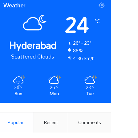
Weather
24
℃
Hyderabad
26º - 23º
88%
Scattered Clouds
4.36 km/h
26
26
23
℃
℃
℃
Sun
Mon
Tue
Popular
Recent
Comments