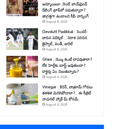
అమ్మాయిలూ..రెంట్ బాయ్‌ఫ్రెండ్
డేటింగ్ ట్రాప్‌లో పడుతున్నారా?
జాగ్రత్తగా ఉండాలని సీపీ వార్నింగ్
August 8, 2026
Devdutt Padikkal : సెంచరీ
బాదిన పడిక్కల్ .. నిరాశ పరిచిన
జైస్వాల్, పంత్, జురెల్
August 8, 2026
Ghee : నెయ్యి తింటే లావవుతారా?
లేక హెల్త్‌కు బూస్ట్ అవుతుందా?
డాక్టర్లు ఏం చెబుతున్నారు?
August 8, 2026
Vinegar : కిచెన్, బాత్రూమ్ గోడలు
తళతళ మెరిసిపోవాలా?.. ఈ సీక్రెట్
నాచురల్ హ్యాక్ మీ కోసమే..
August 8, 2026