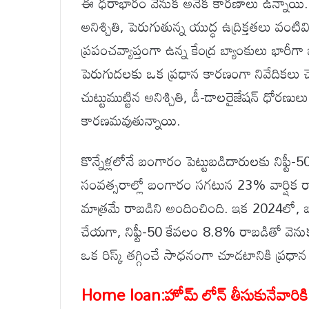
ఈ ధరాభారం వెనుక అనేక కారణాలు ఉన్నాయి. ప్
అనిశ్చితి, పెరుగుతున్న యుద్ధ ఉద్రిక్తతలు వ
ప్రపంచవ్యాప్తంగా ఉన్న కేంద్ర బ్యాంకులు భారీగ
పెరుగుదలకు ఒక ప్రధాన కారణంగా నివేదికలు చెబు
చుట్టుముట్టిన అనిశ్చితి, డీ-డాలరైజేషన్ ధో
కారణమవుతున్నాయి.
కొన్నేళ్లలోనే బంగారం పెట్టుబడిదారులకు నిఫ్
సంవత్సరాల్లో బంగారం సగటున 23% వార్షిక 
మాత్రమే రాబడిని అందించింది. ఇక 2024లో
చేయగా, నిఫ్టీ-50 కేవలం 8.8% రాబడితో వెను
ఒక రిస్క్ తగ్గించే సాధనంగా చూడటానికి ప్ర
Home loan:హోమ్ లోన్ తీసుకునేవారికి బి