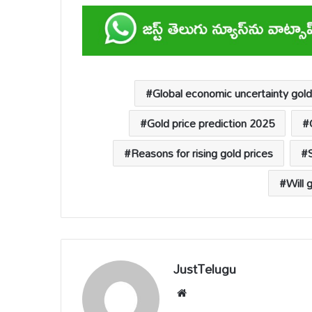
at
e
ail
p
e
ar
s
b
y
a
e
A
o
Li
d
p
o
n
s
Global economic uncertainty gold
p
k
k
Gold price prediction 2025
Reasons for rising gold prices
Will 
JustTelugu
We
bsi