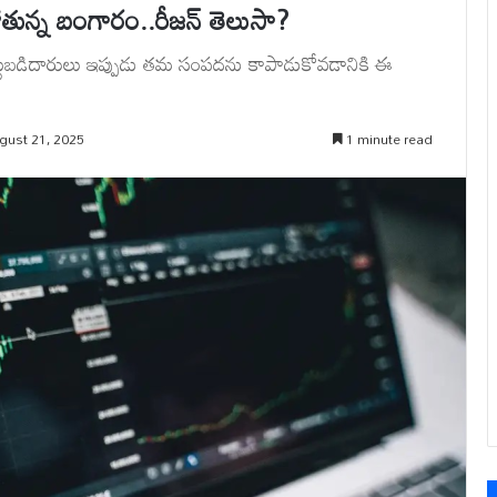
పోతున్న బంగారం..రీజన్ తెలుసా?
 పెట్టుబడిదారులు ఇప్పుడు తమ సంపదను కాపాడుకోవడానికి ఈ
gust 21, 2025
1 minute read