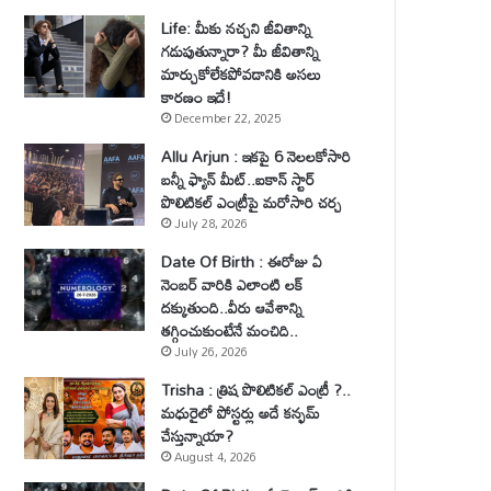
Life: మీకు నచ్చని జీవితాన్ని
గడుపుతున్నారా? మీ జీవితాన్ని
మార్చుకోలేకపోవడానికి అసలు
కారణం ఇదే!
December 22, 2025
Allu Arjun : ఇకపై 6 నెలలకోసారి
బన్నీ ఫ్యాన్ మీట్..ఐకాన్ స్టార్
పొలిటికల్ ఎంట్రీపై మరోసారి చర్చ
July 28, 2026
Date Of Birth : ఈరోజు ఏ
నెంబర్ వారికి ఎలాంటి లక్
దక్కుతుంది..వీరు ఆవేశాన్ని
తగ్గించుకుంటేనే మంచిది..
July 26, 2026
Trisha : త్రిష పొలిటికల్ ఎంట్రీ ?..
మధురైలో పోస్టర్లు అదే కన్ఫమ్
చేస్తున్నాయా?
August 4, 2026