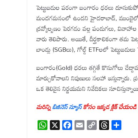
పెట్టుబడుల పరంగా బంగారం ధరలు దూసుకుపోతున
మందగమనంలో ఉందని హైదరాబాద్, ముంబైలోని బ
ద్రవ్యోల్బణం పెరగడం వల్ల పండుగలు, వివాహాల 
వారు తెలిపారు. అయితే, దీర్ఘకాలికంగా తమ పెట్ట
బాండ్లు (SGBలు), గోల్డ్ ETFలలో పెట్టుబడులు 
బంగారం(Gold) ధరలు తగ్గితే కొనుగోలు చేద్దామ
మార్చుకోవాలని నిపుణులు సలహా ఇస్తున్నారు. ప్రస
ఒక తెలివైన నిర్ణయమని నివేదికలు సూచిస్తున్నాయ
మరిన్ని
బిజినెస్ న్యూస్
కోసం ఇక్కడ క్లిక్ చేయండి
W
X
F
E
C
T
S
h
ac
m
o
hr
h