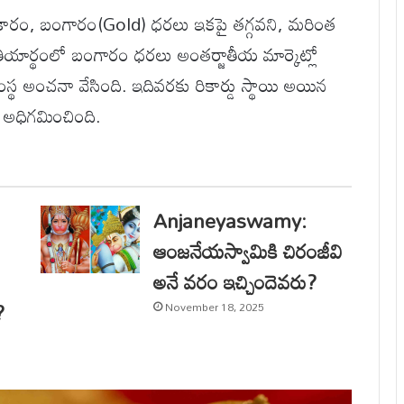
్ ప్రకారం, బంగారం(Gold) ధరలు ఇకపై తగ్గవని, మరింత
తీయార్థంలో బంగారం ధరలు అంతర్జాతీయ మార్కెట్లో
ంస్థ అంచనా వేసింది. ఇదివరకు రికార్డు స్థాయి అయిన
 అధిగమించింది.
Anjaneyaswamy:
ఆంజనేయస్వామికి చిరంజీవి
అనే వరం ఇచ్చిందెవరు?
?
November 18, 2025