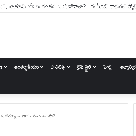
ాణ
అంతర్జాతీయం
పాలిటిక్స్‌
లైఫ్ స్టైల్
హెల్త్
ఆధ్యాత్మి
ూసుకుపోతున్న బంగారం..రీజన్ తెలుసా?