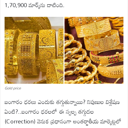
1,70,900 మార్క్‌ను దాటింది.
Gold price
బంగారం ధరలు ఎందుకు తగ్గుతున్నాయి? నిపుణుల విశ్లేషణ
ఏంటి?..బంగారం ధరలలో ఈ స్వల్ప తగ్గుదల
(Correction) వెనుక ప్రధానంగా అంతర్జాతీయ మార్కెట్లలో