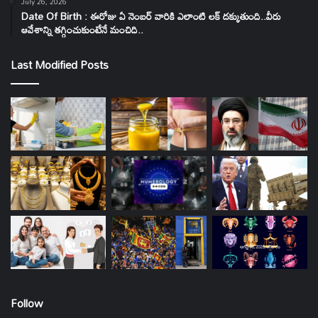
July 26, 2026
Date Of Birth : ఈరోజు ఏ నెంబర్ వారికి ఎలాంటి లక్ దక్కుతుంది..వీరు
ఆవేశాన్ని తగ్గించుకుంటేనే మంచిది..
Last Modified Posts
Follow