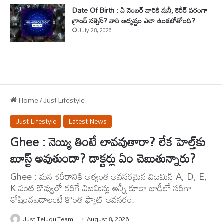
Date Of Birth : ఏ నెంబర్ వారికి మనీ, కెరీర్ పరంగా
గ్రాండ్ సక్సెస్? వారి అదృష్టం ఎలా ఉండబోతోంది?
July 28, 2026