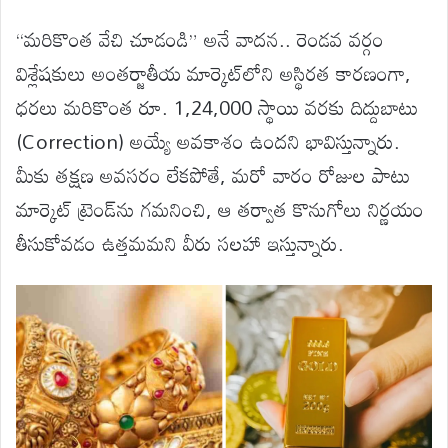
“మరికొంత వేచి చూడండి” అనే వాదన.. రెండవ వర్గం
విశ్లేషకులు అంతర్జాతీయ మార్కెట్‌లోని అస్థిరత కారణంగా,
ధరలు మరికొంత రూ. 1,24,000 స్థాయి వరకు దిద్దుబాటు
(Correction) అయ్యే అవకాశం ఉందని భావిస్తున్నారు.
మీకు తక్షణ అవసరం లేకపోతే, మరో వారం రోజుల పాటు
మార్కెట్ ట్రెండ్‌ను గమనించి, ఆ తర్వాత కొనుగోలు నిర్ణయం
తీసుకోవడం ఉత్తమమని వీరు సలహా ఇస్తున్నారు.