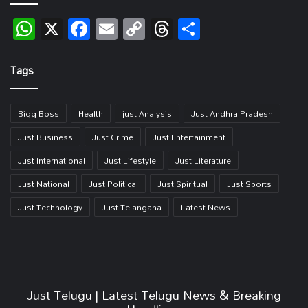
WhatsApp
X
Facebook
Email
Copy
Threads
Share
Link
Tags
Bigg Boss
Health
just Analysis
Just Andhra Pradesh
Just Business
Just Crime
Just Entertainment
Just International
Just Lifestyle
Just Literature
Just National
Just Political
Just Spiritual
Just Sports
Just Technology
Just Telangana
Latest News
Just Telugu | Latest Telugu News & Breaking