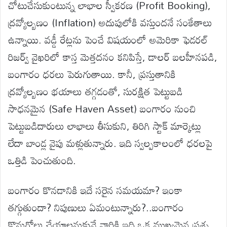
చోటుచేసుకుంటున్న లాభాల స్వీకరణ (Profit Booking),
ద్రవ్యోల్బణం (Inflation) అదుపులోకి వస్తుందనే సంకేతాలు
ఉన్నాయి. వడ్డీ రేట్లను పెంచే విషయంలో అమెరికా ఫెడరల్
రిజర్వ్ వైఖరిలో కాస్త మెత్తదనం కనిపిస్తే, డాలర్ బలహీనపడి,
బంగారం ధరలు పెరుగుతాయి. కానీ, ప్రస్తుతానికి
ద్రవ్యోల్బణం భయాలు తగ్గడంతో, సురక్షిత పెట్టుబడి
సాధనమైన (Safe Haven Asset) బంగారం నుంచి
పెట్టుబడిదారులు లాభాలు తీసుకుని, తిరిగి స్టాక్ మార్కెట్లు
లేదా బాండ్ల వైపు మళ్లుతున్నారు. ఇది స్వల్పకాలంలో ధరలపై
ఒత్తిడి పెంచుతుంది.
బంగారం కొనడానికి ఇదే సరైన సమయమా? ఇంకా
తగ్గుతుందా? నిపుణులు ఏమంటున్నారు?..బంగారం
కొనుగోలు చేయాలనుకునే వారికి ఇది ఒక ముఖ్యమైన ప్రశ్న.