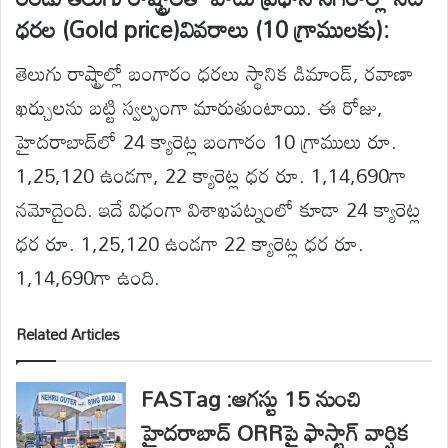
ధరల (Gold price)వివరాలు (10 గ్రాములకు):
తెలుగు రాష్ట్రాల్లో బంగారం ధరలు స్థానిక డిమాండ్‌, రవాణా
ఖర్చులను బట్టి స్వల్పంగా మారుతుంటాయి. ఈ రోజు,
హైదరాబాద్‌లో 24 క్యారెట్ల బంగారం 10 గ్రాములు రూ.
1,25,120 ఉండగా, 22 క్యారెట్ల ధర రూ. 1,14,690గా
నమోదైంది. ఇదే విధంగా విశాఖపట్నంలో కూడా 24 క్యారెట్ల
ధర రూ. 1,25,120 ఉండగా 22 క్యారెట్ల ధర రూ.
1,14,690గా ఉంది.
Related Articles
FASTag :ఆగస్టు 15 నుంచి
హైదరాబాద్ ORRపై ఫాస్టాగ్ వార్షిక