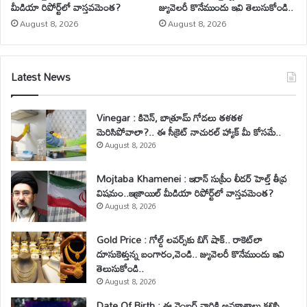
మీడియా రిపోర్ట్‌లో వాస్తవమెంత?
జ్యువెలరీ కొనేముందు ఇవి తెలుసుకోండి..
August 8, 2026
August 8, 2026
Latest News
Vinegar : కిచెన్, బాత్రూమ్ గోడలు తళతళ
మెరిసిపోవాలా?.. ఈ సీక్రెట్ నాచురల్ హ్యాక్ మీ కోసమే..
August 8, 2026
Mojtaba Khamenei : ఇరాన్ సుప్రీం లీడర్ హెల్త్ తీవ్ర
విషమం..ఇజ్రాయిల్ మీడియా రిపోర్ట్‌లో వాస్తవమెంత?
August 8, 2026
Gold Price : గోల్డ్ లవర్స్‌కు బిగ్ షాక్.. రాకెట్‌లా
దూసుకెళ్తున్న బంగారం,వెండి.. జ్యువెలరీ కొనేముందు ఇవి
తెలుసుకోండి..
August 8, 2026
Date Of Birth : ఈ నెంబర్ వారికి అవకాశాలు కలిసి