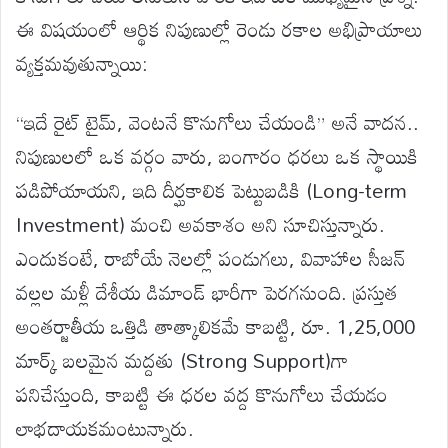
ఈ విషయంలో ఆర్థిక నిపుణుల్లో రెండు రకాల అభిప్రాయాలు
వ్యక్తమవుతున్నాయి:
“ఇదే రైట్ టైమ్, వెంటనే కొనుగోలు చేయండి” అనే వాదన..
నిపుణులలో ఒక వర్గం వారు, బంగారం ధరలు ఒక స్థాయికి
పడిపోయాయని, ఇది దీర్ఘకాలిక పెట్టుబడికి (Long-term
Investment) మంచి అవకాశం అని సూచిస్తున్నారు.
ఎందుకంటే, రాబోయే నెలల్లో పండుగలు, వివాహాల సీజన్
వల్లల మళ్లీ దేశీయ డిమాండ్ భారీగా పెరగనుంది. ప్రస్తుత
అంతర్జాతీయ ఒత్తిడి తాత్కాలికమే కాబట్టి, రూ. 1,25,000
మార్క్ బలమైన మద్దతు (Strong Support)గా
పనిచేస్తుంది, కాబట్టి ఈ ధరల వద్ద కొనుగోలు చేయడం
లాభదాయకమంటున్నారు.