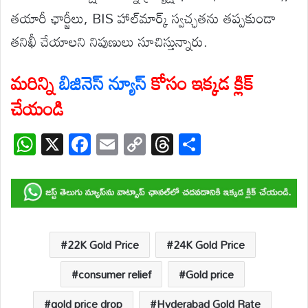
తయారీ ఛార్జీలు, BIS హాల్‌మార్క్ స్వచ్ఛతను తప్పకుండా
తనిఖీ చేయాలని నిపుణులు సూచిస్తున్నారు.
మరిన్ని
బిజినెస్ న్యూస్
కోసం ఇక్కడ క్లిక్
చేయండి
W
X
F
E
C
T
S
h
ac
m
o
hr
h
at
e
ail
p
e
ar
s
b
y
a
e
A
o
Li
d
p
o
n
s
22K Gold Price
24K Gold Price
p
k
k
consumer relief
Gold price
gold price drop
Hyderabad Gold Rate