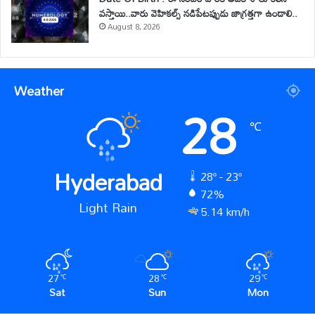
వస్తాయి..వారు వెహికల్స్ నడిపేటప్పుడు జాగ్రత్తగా ఉండాలి..
August 8, 2026
Weather
28
℃
Hyderabad
28º - 23º
72%
Light Rain
5.14 km/h
27
28
29
℃
℃
℃
Sat
Sun
Mon