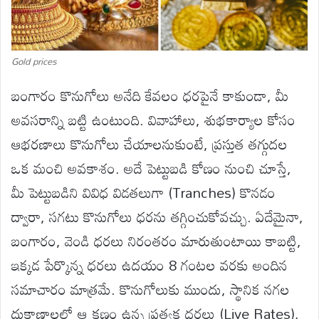
Gold prices
బంగారం కొనుగోలు అనేది కేవలం ధరపైనే కాకుండా, మీ
అవసరాన్ని బట్టి ఉంటుంది. వివాహాలు, శుభకార్యాల కోసం
ఆభరణాలు కొనుగోలు చేయాలనుకుంటే, ప్రస్తుత తగ్గుదల
ఒక మంచి అవకాశం. అదే పెట్టుబడి కోణం నుంచి చూస్తే,
మీ పెట్టుబడిని వివిధ విడతలుగా (Tranches) కొనడం
ద్వారా, సగటు కొనుగోలు ధరను తగ్గించుకోవచ్చు. ఏదేమైనా,
బంగారం, వెండి ధరలు నిరంతరం మారుతుంటాయి కాబట్టి,
ఇక్కడ పేర్కొన్న ధరలు ఉదయం 8 గంటల వరకు అందిన
సమాచారం మాత్రమే. కొనుగోలుకు ముందు, స్థానిక నగల
దుకాణాలలో ఆ క్షణం ఉన్న ప్రత్యక్ష ధరలు (Live Rates),