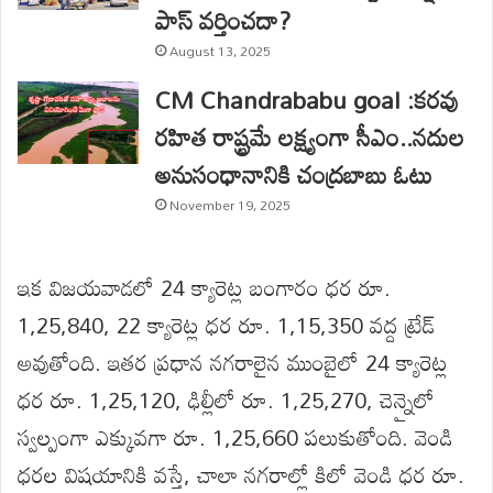
పాస్ వర్తించదా?
August 13, 2025
CM Chandrababu goal :కరవు
రహిత రాష్ట్రమే లక్ష్యంగా సీఎం..నదుల
అనుసంధానానికి చంద్రబాబు ఓటు
November 19, 2025
ఇక విజయవాడలో 24 క్యారెట్ల బంగారం ధర రూ.
1,25,840, 22 క్యారెట్ల ధర రూ. 1,15,350 వద్ద ట్రేడ్
అవుతోంది. ఇతర ప్రధాన నగరాలైన ముంబైలో 24 క్యారెట్ల
ధర రూ. 1,25,120, ఢిల్లీలో రూ. 1,25,270, చెన్నైలో
స్వల్పంగా ఎక్కువగా రూ. 1,25,660 పలుకుతోంది. వెండి
ధరల విషయానికి వస్తే, చాలా నగరాల్లో కిలో వెండి ధర రూ.