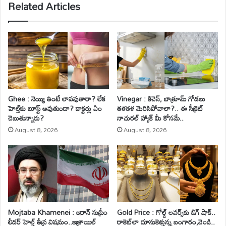
Related Articles
Ghee : నెయ్యి తింటే లావవుతారా? లేక
Vinegar : కిచెన్, బాత్రూమ్ గోడలు
హెల్త్‌కు బూస్ట్ అవుతుందా? డాక్టర్లు ఏం
తళతళ మెరిసిపోవాలా?.. ఈ సీక్రెట్
చెబుతున్నారు?
నాచురల్ హ్యాక్ మీ కోసమే..
August 8, 2026
August 8, 2026
Mojtaba Khamenei : ఇరాన్ సుప్రీం
Gold Price : గోల్డ్ లవర్స్‌కు బిగ్ షాక్..
లీడర్ హెల్త్ తీవ్ర విషమం..ఇజ్రాయిల్
రాకెట్‌లా దూసుకెళ్తున్న బంగారం,వెండి..