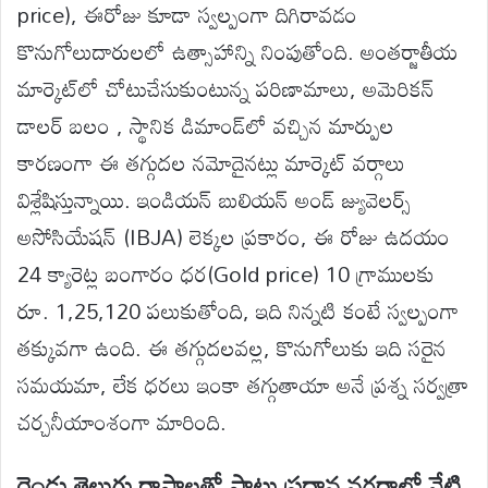
price), ఈరోజు కూడా స్వల్పంగా దిగిరావడం
కొనుగోలుదారులలో ఉత్సాహాన్ని నింపుతోంది. అంతర్జాతీయ
మార్కెట్‌లో చోటుచేసుకుంటున్న పరిణామాలు, అమెరికన్
డాలర్ బలం , స్థానిక డిమాండ్‌లో వచ్చిన మార్పుల
కారణంగా ఈ తగ్గుదల నమోదైనట్లు మార్కెట్ వర్గాలు
విశ్లేషిస్తున్నాయి. ఇండియన్ బులియన్ అండ్ జ్యువెలర్స్
అసోసియేషన్ (IBJA) లెక్కల ప్రకారం, ఈ రోజు ఉదయం
24 క్యారెట్ల బంగారం ధర(Gold price) 10 గ్రాములకు
రూ. 1,25,120 పలుకుతోంది, ఇది నిన్నటి కంటే స్వల్పంగా
తక్కువగా ఉంది. ఈ తగ్గుదలవల్ల, కొనుగోలుకు ఇది సరైన
సమయమా, లేక ధరలు ఇంకా తగ్గుతాయా అనే ప్రశ్న సర్వత్రా
చర్చనీయాంశంగా మారింది.
రెండు తెలుగు రాష్ట్రాలతో పాటు ప్రధాన నగరాల్లో నేటి