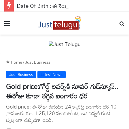
Date Of Birth : ఈ నెంబర్ వారికి అవకాశాలు కలిసి వస్తాయి..వారు వెహికల్స్ నడిపేటప్పుడు జాగ్రత్తగా ఉండాలి..
Menu
Se
Home
/
Just Business
Just Business
Latest News
Gold price:గోల్డ్‌ లవర్స్‌కి సూపర్‌ గుడ్‌న్యూస్‌..
ఈరోజు కూడా తగ్గిన బంగారం ధర
Gold price: ఈ రోజు ఉదయం 24 క్యారెట్ల బంగారం ధర 10
గ్రాములకు రూ. 1,25,120 పలుకుతోంది, ఇది నిన్నటి కంటే
స్వల్పంగా తక్కువగా ఉంది.