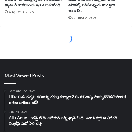
Most Viewed Posts
December 22, 2025
Life: మీకు నచ్చని జీవితాన్ని గడుపుతున్నారా? మీ జీవితాన్ని మార్చుకోలేకపోవడానికి
అసలు కారణం ఇదే!
July 28, 2026
Allu Arjun : ఇకపై 6 నెలలకోసారి బన్నీ ఫ్యాన్ మీట్..ఐకాన్ స్టార్ పొలిటికల్
ఎంట్రీపై మరోసారి చర్చ