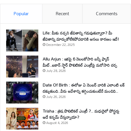
Popular
Recent
Comments
Life: మీకు నచ్చని జీవితాన్ని గడుపుతున్నారా? మీ
జీవితాన్ని మార్చుకోలేకపోవడానికి అసలు కారణం ఇదే!
December 22, 2025
Allu Arjun : ఇకపై 6 నెలలకోసారి బన్నీ ఫ్యాన్
మీట్..ఐకాన్ స్టార్ పొలిటికల్ ఎంట్రీపై మరోసారి చర్చ
July 28, 2026
Date Of Birth : ఈరోజు ఏ నెంబర్ వారికి ఎలాంటి లక్
దక్కుతుంది..వీరు ఆవేశాన్ని తగ్గించుకుంటేనే మంచిది..
July 26, 2026
Trisha : త్రిష పొలిటికల్ ఎంట్రీ ?.. మధురైలో పోస్టర్లు
అదే కన్ఫమ్ చేస్తున్నాయా?
August 4, 2026