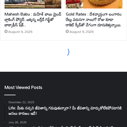
Most Viewed Posts
December 22, 2025
Life: మీకు నచ్చని జీవితాన్ని గడుపుతున్నారా? మీ జీవితాన్ని మార్చుకోలేకపోవడానికి
అసలు కారణం ఇదే!
July 28, 2026