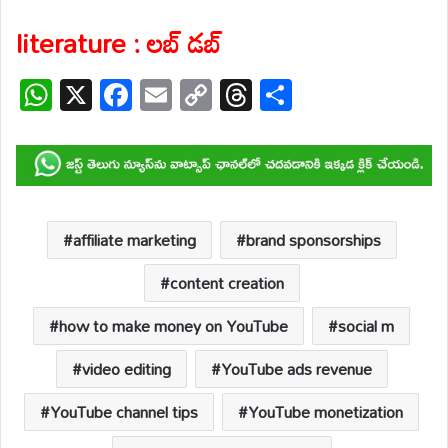
literature : లబ్ డబ్
W
X
F
E
C
T
S
h
ac
m
o
hr
h
at
e
ail
p
e
ar
s
b
y
a
e
A
o
Li
d
p
o
n
s
affiliate marketing
brand sponsorships
p
k
k
content creation
how to make money on YouTube
social m
video editing
YouTube ads revenue
YouTube channel tips
YouTube monetization