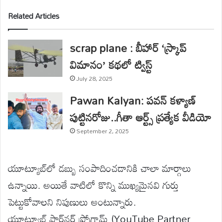
Related Articles
scrap plane : బీహార్‌ ‘స్క్రాప్
విమానం’ కథలో ట్విస్ట్
July 28, 2025
Pawan Kalyan: పవన్ కళ్యాణ్
పుట్టినరోజు..గీతా ఆర్ట్స్ ప్రత్యేక వీడియో
September 2, 2025
యూట్యూబ్‌లో డబ్బు సంపాదించడానికి చాలా మార్గాలు
ఉన్నాయి. అయితే వాటిలో కొన్ని ముఖ్యమైనవి గుర్తు
పెట్టుకోవాలని నిపుణులు అంటున్నారు.
యూట్యూబ్ పార్ట్‌నర్ ప్రోగ్రామ్ (YouTube Partner