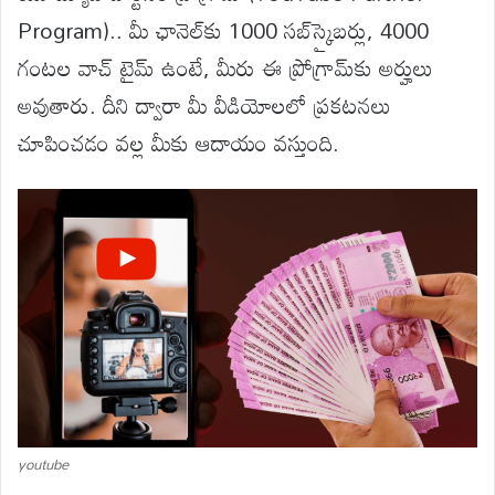
Program).. మీ ఛానెల్‌కు 1000 సబ్‌స్క్రైబర్లు, 4000
గంటల వాచ్ టైమ్ ఉంటే, మీరు ఈ ప్రోగ్రామ్‌కు అర్హులు
అవుతారు. దీని ద్వారా మీ వీడియోలలో ప్రకటనలు
చూపించడం వల్ల మీకు ఆదాయం వస్తుంది.
youtube