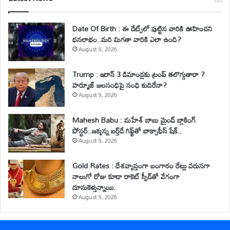
Date Of Birth : ఈ డేట్స్‌లో పుట్టిన వారికి ఊహించని
ధనలాభం..మరి మిగతా వారికి ఎలా ఉంది?
August 9, 2026
Trump : ఇరాన్ 3 డిమాండ్లకు ట్రంప్ తలొగ్గుతారా ?
హర్మూజ్ జలసంధిపై సంధి కుదిరేనా?
August 9, 2026
Mahesh Babu : మహేశ్‌ బాబు మైండ్ బ్లాకింగ్
పోస్టర్..జక్కన్న బర్త్‌డే గిఫ్ట్‌తో బాక్సాఫీస్ షేక్..
August 9, 2026
Gold Rates : దేశవ్యాప్తంగా బంగారం రేట్లు వరుసగా
నాలుగో రోజు కూడా రాకెట్ స్పీడ్‌తో వేగంగా
దూసుకెళ్తున్నాయి.
August 9, 2026