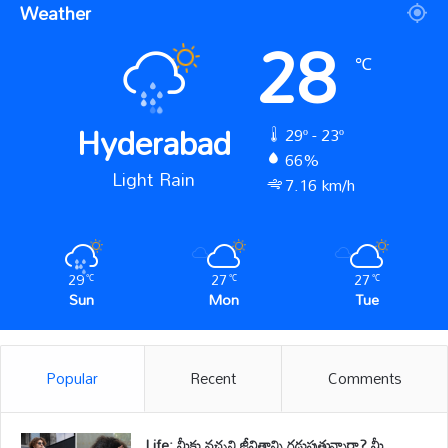
Weather
28
℃
Hyderabad
29º - 23º
66%
Light Rain
7.16 km/h
29
27
27
℃
℃
℃
Sun
Mon
Tue
Popular
Recent
Comments
Life: మీకు నచ్చని జీవితాన్ని గడుపుతున్నారా? మీ