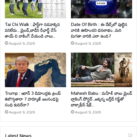
Tai Chi Walk : ఫాస్ట్‌గా నడవాల్సిన
Date Of Birth : ఈ డేట్స్‌లో పుట్టిన
పనిలేదు.. మైండ్‌,బాడీని రీఛార్జ్ చేసే
వారికి ఊహించని ధనలాభం..మరి
తాయ్ చి వాకింగ్‌ చేయండి చాలు..
మిగతా వారికి ఎలా ఉంది?
August 9, 2026
August 9, 2026
Trump : ఇరాన్ 3 డిమాండ్లకు ట్రంప్
Mahesh Babu : మహేశ్‌ బాబు మైండ్
తలొగ్గుతారా ? హర్మూజ్ జలసంధిపై
బ్లాకింగ్ పోస్టర్..జక్కన్న బర్త్‌డే గిఫ్ట్‌తో
సంధి కుదిరేనా?
బాక్సాఫీస్ షేక్..
August 9, 2026
August 9, 2026
Latest News