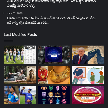
Allu Arjun : ఇకపై 6 నెలలకోసారి బన్నీ ఫ్యాన్ మీట్..ఐకాన్ స్టార్ పొలిటికల్
ఎంట్రీపై మరోసారి చర్చ
July 26, 2026
Date Of Birth : ఈరోజు ఏ నెంబర్ వారికి ఎలాంటి లక్ దక్కుతుంది..వీరు
ఆవేశాన్ని తగ్గించుకుంటేనే మంచిది..
Last Modified Posts