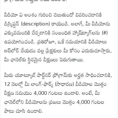
వీడియో ఏ అంశం గురించి చెబుతుందో వివరించడానికి
డిస్క్రిప్షన్‌ (description) రాయండి. అలాగే, మీ వీడియోను
ఎక్కువమందికి చేర్చడానికి సంబంధిత హ్యాష్‌ట్యాగ్‌లను (#)
ఉపయోగించండి. ప్రతిరోజూ, ఒకే సమయానికి వీడియోలు
అప్‌లోడ్ చేయడం వల్ల ప్రేక్షకులు మీ కోసం ఎదురుచూస్తారు,
మీ ఛానెల్‌కు స్థిరమైన వీక్షణలు పెరుగుతాయి.
మీరు యూట్యూబ్ పార్ట్‌నర్ ప్రోగ్రామ్‌కు అర్హత సాధించడానికి,
12 నెలల్లో మీ లాంగ్-ఫార్మ్ (సాధారణ) వీడియోల మొత్తం
వీక్షణ సమయం 4,000 గంటలు ఉండాలి. అంటే, మీ
ఛానెల్‌లోని వీడియోలను ప్రజలు మొత్తం 4,000 గంటల
పాటు చూసి ఉండాలి.