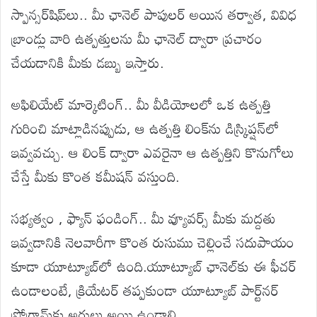
స్పాన్సర్‌షిప్‌లు.. మీ ఛానెల్ పాపులర్ అయిన తర్వాత, వివిధ
బ్రాండ్లు వారి ఉత్పత్తులను మీ ఛానెల్ ద్వారా ప్రచారం
చేయడానికి మీకు డబ్బు ఇస్తారు.
అఫిలియేట్ మార్కెటింగ్.. మీ వీడియోలలో ఒక ఉత్పత్తి
గురించి మాట్లాడినప్పుడు, ఆ ఉత్పత్తి లింక్‌ను డిస్క్రిప్షన్‌లో
ఇవ్వవచ్చు. ఆ లింక్ ద్వారా ఎవరైనా ఆ ఉత్పత్తిని కొనుగోలు
చేస్తే మీకు కొంత కమీషన్ వస్తుంది.
సభ్యత్వం , ఫ్యాన్ ఫండింగ్.. మీ వ్యూవర్స్ మీకు మద్దతు
ఇవ్వడానికి నెలవారీగా కొంత రుసుము చెల్లించే సదుపాయం
కూడా యూట్యూబ్‌లో ఉంది.యూట్యూబ్ ఛానెల్‌కు ఈ ఫీచర్
ఉండాలంటే, క్రియేటర్ తప్పకుండా యూట్యూబ్ పార్ట్‌నర్
ప్రోగ్రామ్‌కు అర్హులు అయి ఉండాలి.