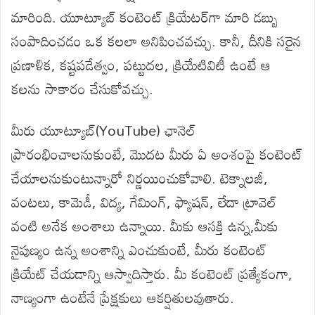
మారింది. యూట్యూబ్ కంటెంట్ క్రియేటర్‌గా మారి డబ్బు
సంపాదించడం ఒక కలలా అనిపించవచ్చు. కానీ, దీనికి సరైన
ప్రణాళిక, కష్టపడేత్వం, పట్టుదల, క్రియేటివిటీ ఉంటే ఆ
కలను సాకారం చేసుకోవచ్చు.
మీరు యూట్యూబ్(YouTube) ఛానెల్
ప్రారంభించాలనుకుంటే, మొదట మీరు ఏ అంశంపై కంటెంట్
చేయాలనుకుంటున్నారో నిర్ణయించుకోవాలి. టెక్నాలజీ,
వంటలు, కామెడీ, విద్య, గేమింగ్, ఫ్యాషన్, లేదా ట్రావెల్
వంటి అనేక అంశాలు ఉన్నాయి. మీకు ఆసక్తి ఉన్న,మీకు
నైపుణ్యం ఉన్న అంశాన్ని ఎంచుకుంటే, మీరు కంటెంట్
క్రియేట్ చేయడాన్ని ఆస్వాదిస్తారు. మీ కంటెంట్ ప్రత్యేకంగా,
నాణ్యంగా ఉంటేనే ప్రేక్షకులు ఆకర్షితులవుతారు.