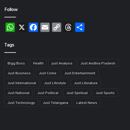
Follow
WhatsApp
X
Facebook
Email
Copy
Threads
Share
Link
Tags
Bigg Boss
Health
just Analysis
Just Andhra Pradesh
Just Business
Just Crime
Just Entertainment
Just International
Just Lifestyle
Just Literature
Just National
Just Political
Just Spiritual
Just Sports
Just Technology
Just Telangana
Latest News