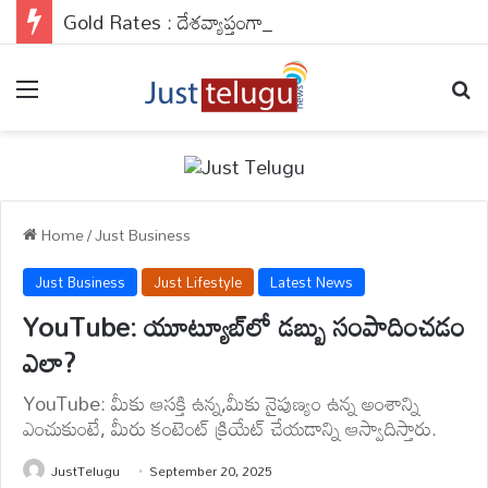
Gold Rates : దేశవ్యాప్తంగా బంగారం రేట్లు వరుసగా నాలుగో రోజు కూడా రాకెట్ స్పీడ్‌తో వేగంగా దూసుకెళ్తున్నాయి.
Menu
Se
Home
/
Just Business
Just Business
Just Lifestyle
Latest News
YouTube: యూట్యూబ్‌లో డబ్బు సంపాదించడం
ఎలా?
YouTube: మీకు ఆసక్తి ఉన్న,మీకు నైపుణ్యం ఉన్న అంశాన్ని
ఎంచుకుంటే, మీరు కంటెంట్ క్రియేట్ చేయడాన్ని ఆస్వాదిస్తారు.
JustTelugu
September 20, 2025