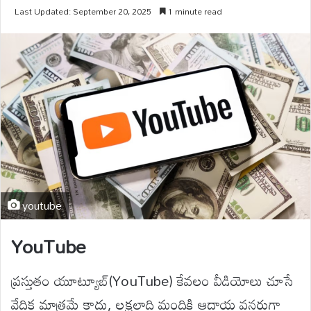
Last Updated: September 20, 2025
1 minute read
youtube
YouTube
ప్రస్తుతం యూట్యూబ్(YouTube) కేవలం వీడియోలు చూసే
వేదిక మాత్రమే కాదు, లక్షలాది మందికి ఆదాయ వనరుగా