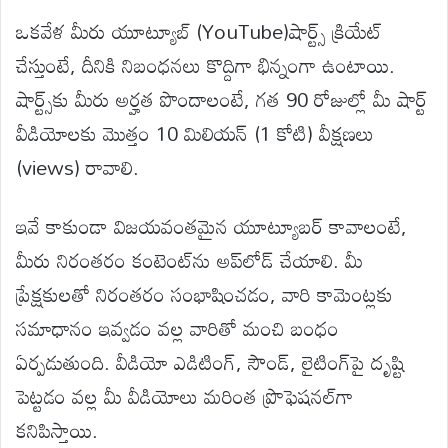
ఒకవేళ మీరు యూట్యూబ్ (YouTube)షార్ట్స్ క్రియేట్
చేస్తుంటే, దీనికి నిబంధనలు కొద్దిగా భిన్నంగా ఉంటాయి.
షార్ట్స్‌కు మీరు అర్హత పొందాలంటే, గత 90 రోజుల్లో మీ షార్ట్
వీడియోలకు మొత్తం 10 మిలియన్ (1 కోటి) వీక్షణలు
(views) రావాలి.
ఇవే కాకుండా విజయవంతమైన యూట్యూబర్ కావాలంటే,
మీరు నిరంతరం కంటెంట్‌ను అప్‌లోడ్ చేయాలి. మీ
ప్రేక్షకులతో నిరంతరం సంభాషించడం, వారి కామెంట్లకు
సమాధానం ఇవ్వడం వల్ల వారితో మంచి బంధం
ఏర్పడుతుంది. వీడియో ఎడిటింగ్, సౌండ్, లైటింగ్‌పై దృష్టి
పెట్టడం వల్ల మీ వీడియోలు మరింత ప్రొఫెషనల్‌గా
కనిపిస్తాయి.