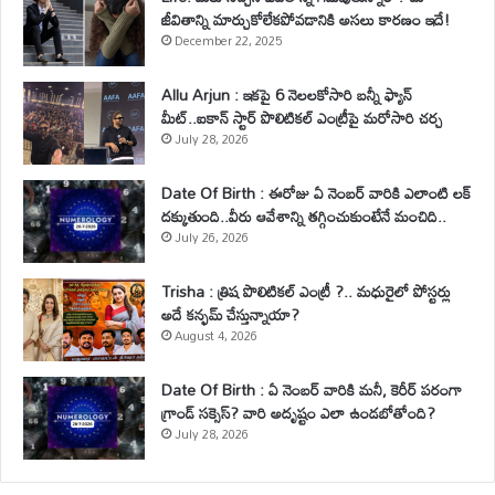
జీవితాన్ని మార్చుకోలేకపోవడానికి అసలు కారణం ఇదే!
December 22, 2025
Allu Arjun : ఇకపై 6 నెలలకోసారి బన్నీ ఫ్యాన్
మీట్..ఐకాన్ స్టార్ పొలిటికల్ ఎంట్రీపై మరోసారి చర్చ
July 28, 2026
Date Of Birth : ఈరోజు ఏ నెంబర్ వారికి ఎలాంటి లక్
దక్కుతుంది..వీరు ఆవేశాన్ని తగ్గించుకుంటేనే మంచిది..
July 26, 2026
Trisha : త్రిష పొలిటికల్ ఎంట్రీ ?.. మధురైలో పోస్టర్లు
అదే కన్ఫమ్ చేస్తున్నాయా?
August 4, 2026
Date Of Birth : ఏ నెంబర్ వారికి మనీ, కెరీర్ పరంగా
గ్రాండ్ సక్సెస్? వారి అదృష్టం ఎలా ఉండబోతోంది?
July 28, 2026