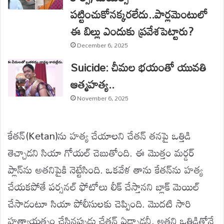
పట్టించుకోనక్కరలేదు..పార్లమెంటులో
ఈ బిల్లు ఎందుకు ప్రవేశపెట్టారు?
December 6, 2025
Suicide: చీమల భయంతో యువతి
ఆత్మహత్య..
November 6, 2025
కేతన్‌(Ketan)ను హత్య చేయాలని చేతన్ తనపై ఒత్తిడి
తెచ్చాడని సియా గోయల్ చెబుతోంది. ఈ మొత్తం మర్డర్
ప్లాన్‌ను అతనిపైకి నెట్టేసింది. ఒకవేళ తాను కేతన్‌ను హత్య
చేయకపోతే పర్సనల్ ఫోటోలు లీక్ చేస్తానని బ్లాక్ మెయిల్
చేసాడంటూ సియా పోలీసులకు చెప్పింది. మొదటి సారి
హత్యాయత్నం చేసినప్పుడు చేతన్ ఏడ్చాడనీ, అతని ఒత్తిడితోనే