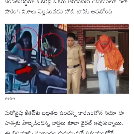
నిందితులిద్దరూ ఒకరిపై ఒకరు ఆరోపణలు చేసుకుంటూ ఇలా
షాకింగ్ నిజాలు వెల్లడించడం హాట్ టాపిక్ అవుతోంది.
Ketan
మరోవైపు కేతన్‌కు బట్టతల ఉందన్న కారణంతోనే సియా ఈ
హత్యకు పాల్పడిందన్న వార్తలు కూడా వైరల్ అవుతున్నాయి.
ఈ విషయాన్ని సంబంధం కుదుర్చుకునే సమయంలోనే