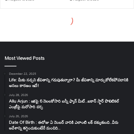
Most Viewed Posts
December 22, 2025
Life: మీకు నచ్చని జీవితాన్ని గడుపుతున్నారా? మీ జీవితాన్ని మార్చుకోలేకపోవడానికి
అసలు కారణం ఇదే!
July 28, 2026
Allu Arjun : ఇకపై 6 నెలలకోసారి బన్నీ ఫ్యాన్ మీట్..ఐకాన్ స్టార్ పొలిటికల్
ఎంట్రీపై మరోసారి చర్చ
July 26, 2026
Date Of Birth : ఈరోజు ఏ నెంబర్ వారికి ఎలాంటి లక్ దక్కుతుంది..వీరు
ఆవేశాన్ని తగ్గించుకుంటేనే మంచిది..