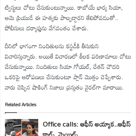
ట్విస్టులు చోటు చేసుకుంటున్నాయి. కాబోయే భార్య సియా,
ఆమె ప్రియుడే ఈ హత్యకు పాల్పడ్డారని తేలిపోవడంతో..
పోలీసులు దర్యాప్తును వేగవంతం చేశారు.
దీనిలో భాగంగా నిందితులను కస్టడీకి తీసుకుని
విచారిస్తున్నారు. అయితే విచారణలో కీలక పరిణామాలు చోటు
చేసుకున్నాయి. నిందితులు సియా గోయల్, చేతన్ చౌదరి
ఒకరిపై ఆరోపణలు చేసుకుంటూ ప్లాన్ మొత్తం చెప్పేశారు.
వారు చెప్పిన షాకింగ్ నిజాలు ప్రస్తుతం వైరల్‌గా మారాయి.
Related Articles
Office calls: ఆఫీస్ అయ్యాక..ఆఫీస్
కాల్స్, మెయిల్స్‌