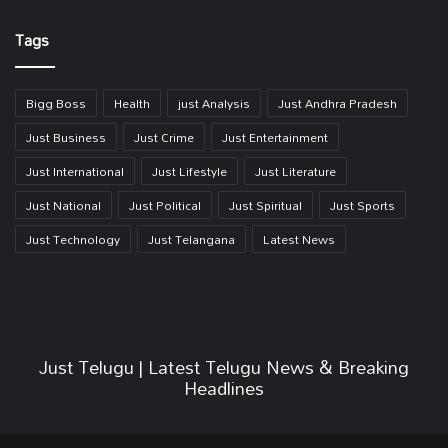
Link
Tags
Bigg Boss
Health
just Analysis
Just Andhra Pradesh
Just Business
Just Crime
Just Entertainment
Just International
Just Lifestyle
Just Literature
Just National
Just Political
Just Spiritual
Just Sports
Just Technology
Just Telangana
Latest News
Just Telugu | Latest Telugu News & Breaking
Headlines