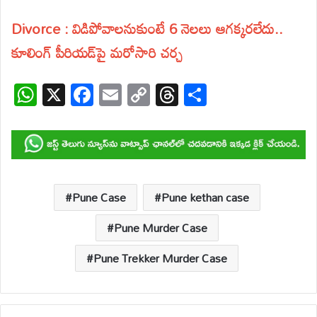
Divorce : విడిపోవాలనుకుంటే 6 నెలలు ఆగక్కరలేదు..
కూలింగ్ పీరియడ్‌పై మరోసారి చర్చ
W
X
F
E
C
T
S
h
ac
m
o
hr
h
at
e
ail
p
e
ar
s
b
y
a
e
A
o
Li
d
p
o
n
s
Pune Case
Pune kethan case
p
k
k
Pune Murder Case
Pune Trekker Murder Case