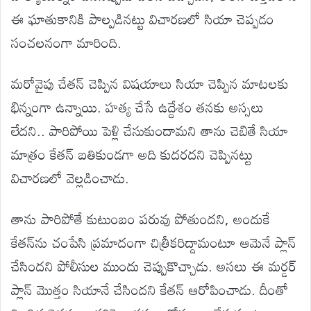
ఈ ఘాతుకానికి పాల్పడినట్టు విచారణలో సియా చెప్పడం
సంచలనంగా మారింది.
మరోవైపు చేతన్ చెప్పిన విషయాలు సియా చెప్పిన మాటలకు
భిన్నంగా ఉన్నాయి. హత్య చేసే ఉద్దేశం తనకు అస్సలు
లేదని.. పారిపోయి పెళ్లి చేసుకుందామని తాను చెబితే సియా
మాత్రం కేతన్ బతికుండగా అది కుదరదని చెప్పినట్టు
విచారణలో వెల్లడించాడు.
తాను పారిపోతే కుటుంబం పరువు పోతుందని, అందుకే
కేతన్‌ను చంపేసి ప్రమాదంగా చిత్రీకరిద్దామంటూ ఆమెనే ప్లాన్
చేసిందని పోలీసుల ముందు చెప్పుకొచ్చాడు. అసలు ఈ మర్డర్
ప్లాన్ మొత్తం సియానే చేసిందని కేతన్ ఆరోపించాడు. దీంతో