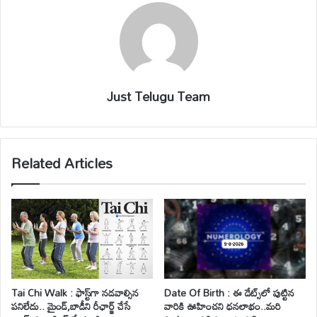
Just Telugu Team
Related Articles
Tai Chi Walk : ఫాస్ట్‌గా నడవాల్సిన
Date Of Birth : ఈ డేట్స్‌లో పుట్టిన
పనిలేదు.. మైండ్‌,బాడీని రీఛార్జ్ చేసే
వారికి ఊహించని ధనలాభం..మరి