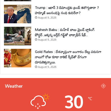
Trump : ఇరాన్ 3 డిమాండ్లకు ట్రంప్ తలొగ్గుతారా ?
హర్మూజ్ జలసంధిపై సంధి కుదిరేనా?
August 9, 2026
Mahesh Babu : మహేశ్‌ బాబు మైండ్ బ్లాకింగ్
పోస్టర్..జక్కన్న బర్త్‌డే గిఫ్ట్‌తో బాక్సాఫీస్ షేక్..
August 9, 2026
Gold Rates : దేశవ్యాప్తంగా బంగారం రేట్లు వరుసగా
నాలుగో రోజు కూడా రాకెట్ స్పీడ్‌తో వేగంగా
దూసుకెళ్తున్నాయి.
August 9, 2026
Weather
30
℃