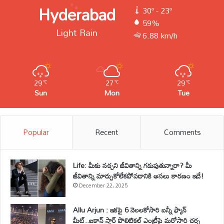
Hyderabad
30º - 23º
59%
Light Rain
6.88 km/h
29
27
29
℃
℃
℃
Sun
Mon
Tue
Popular
Recent
Comments
Life: మీకు నచ్చని జీవితాన్ని గడుపుతున్నారా? మీ
జీవితాన్ని మార్చుకోలేకపోవడానికి అసలు కారణం ఇదే!
December 22, 2025
Allu Arjun : ఇకపై 6 నెలలకోసారి బన్నీ ఫ్యాన్
మీట్..ఐకాన్ స్టార్ పొలిటికల్ ఎంట్రీపై మరోసారి చర్చ