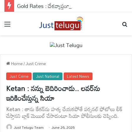
Gold Rates : దేశవ్యాప్తంగా బంగారం రేట్లు వరుసగా నాలుగో రోజు కూడా రాకెట్ స్పీడ్‌తో వేగంగా దూసుకెళ్తున్నాయి.
Menu
Se
Home
/
Just Crime
Just Crime
Just National
Latest News
Ketan : నన్ను బెదిరించాడు.. లవర్‌ను
ఇరికించేస్తున్న సియా
Ketan : తాను కేతన్‌ను హత్య చేయకపోతే పర్సనల్ ఫోటోలు లీక్
చేస్తానని బ్లాక్ మెయిల్ చేసాడంటూ సియా పోలీసులకు చెప్పింది.
Just Telugu Team
June 26, 2026