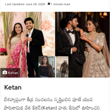
Last Updated: June 26, 2026
1 minute read
Ketan
Ketan
దేశవ్యాప్తంగా తీవ్ర సంచలనం సృష్టించిన పూణే యువ
పారిశ్రామిక వేత్త కేతన్(Ketan) హత్య కేసులో ఊహించని