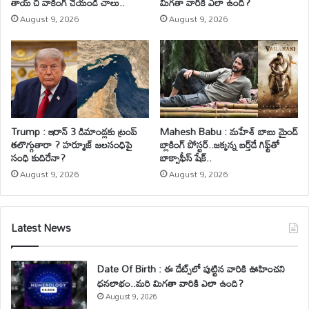
తాయ్ చి వాకింగ్‌ చేయండి చాలు..
మిగతా వారికి ఎలా ఉంది?
August 9, 2026
August 9, 2026
Trump : ఇరాన్ 3 డిమాండ్లకు ట్రంప్
Mahesh Babu : మహేశ్‌ బాబు మైండ్
తలొగ్గుతారా ? హర్మూజ్ జలసంధిపై
బ్లాకింగ్ పోస్టర్..జక్కన్న బర్త్‌డే గిఫ్ట్‌తో
సంధి కుదిరేనా?
బాక్సాఫీస్ షేక్..
August 9, 2026
August 9, 2026
Latest News
Date Of Birth : ఈ డేట్స్‌లో పుట్టిన వారికి ఊహించని
ధనలాభం..మరి మిగతా వారికి ఎలా ఉంది?
August 9, 2026