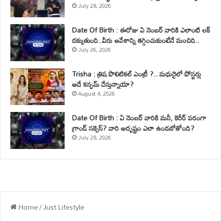
July 28, 2026
Date Of Birth : ఈరోజు ఏ నెంబర్ వారికి ఎలాంటి లక్
దక్కుతుంది..వీరు ఆవేశాన్ని తగ్గించుకుంటేనే మంచిది..
July 26, 2026
Trisha : త్రిష పొలిటికల్ ఎంట్రీ ?.. మధురైలో పోస్టర్లు
అదే కన్ఫమ్ చేస్తున్నాయా?
August 4, 2026
Date Of Birth : ఏ నెంబర్ వారికి మనీ, కెరీర్ పరంగా
గ్రాండ్ సక్సెస్? వారి అదృష్టం ఎలా ఉండబోతోంది?
July 28, 2026