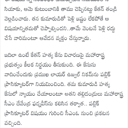
సియాకు, ఆమె కుటుంబానికి తాము చెప్పినట్టు కేతన్ తండ్రి
వెల్లడించారు. తన కుమారుడితో పెళ్లి ఇష్టం లేకపోతే ఆ
విషయాన్నితమతో చెప్పాల్సిందని..తామే వెంటనే పెళ్లి రద్దు
చేసే వారిమంటూ ఆవేదన వ్యక్తం చేస్తున్నారు.
ఇదిలా ఉంటే కేతన్ హత్య కేసు విచారణపై మహారాష్ట్ర
ప్రభుత్వం కీలక నిర్ణయం తీసుకుంది. ఈ కేసును
వాదించేందుకు ప్రముఖ లాయర్ ఉజ్వల్ నికమ్‌ను పబ్లిక్
ప్రాసిక్యూటర్‌గా నియమించింది. తమ కుమారుడి హత్య
కేసులో న్యాయం చేయాలంటూ అతని తల్లిదండ్రులు మహారాష్ట్ర
సీఎం దేవేంద్ర ఫడ్నవీస్‌ను కలిసిన తర్వాత.. పబ్లిక్
ప్రాసిక్యూటర్‌ విషయం గురించి సీఎంఓ నుంచి ప్రకటన
వచ్చింది.