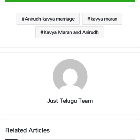
s
b
y
a
e
A
o
Li
d
p
o
n
s
Anirudh kavya marriage
kavya maran
p
k
k
Kavya Maran and Anirudh
Just Telugu Team
Related Articles