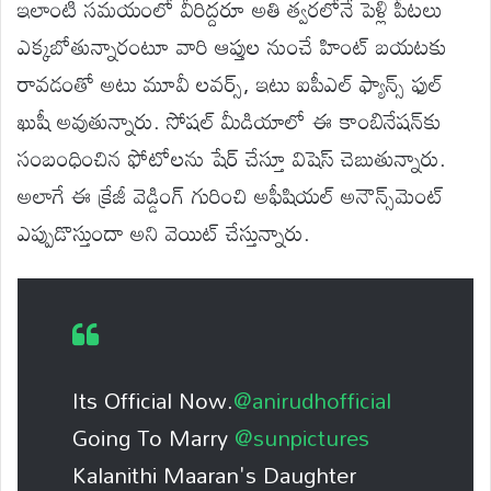
ఇలాంటి సమయంలో వీరిద్దరూ అతి త్వరలోనే పెళ్లి పీటలు
ఎక్కబోతున్నారంటూ వారి ఆప్తుల నుంచే హింట్ బయటకు
రావడంతో అటు మూవీ లవర్స్, ఇటు ఐపీఎల్ ఫ్యాన్స్ ఫుల్
ఖుషీ అవుతున్నారు. సోషల్ మీడియాలో ఈ కాంబినేషన్‌కు
సంబంధించిన ఫోటోలను షేర్ చేస్తూ విషెస్ చెబుతున్నారు.
అలాగే ఈ క్రేజీ వెడ్డింగ్ గురించి అఫీషియల్ అనౌన్స్‌మెంట్
ఎప్పుడొస్తుందా అని వెయిట్ చేస్తున్నారు.
Its Official Now.
@anirudhofficial
Going To Marry
@sunpictures
Kalanithi Maaran's Daughter