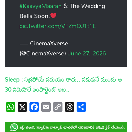
#KaavyaMaaran
& The Wedding
Bells Soon.
pic.twitter.com/VFZmOJ1t1E
— CinemaXverse
(@CinemaXverse)
June 27, 2026
Sleep : నిద్రపోయే సమయం కాదు.. పడుకునే ముందు ఆ
30 నిమిషాలే ఇంపార్టెంట్ అట..
W
X
F
E
C
T
S
h
ac
m
o
hr
h
at
e
ail
p
e
ar