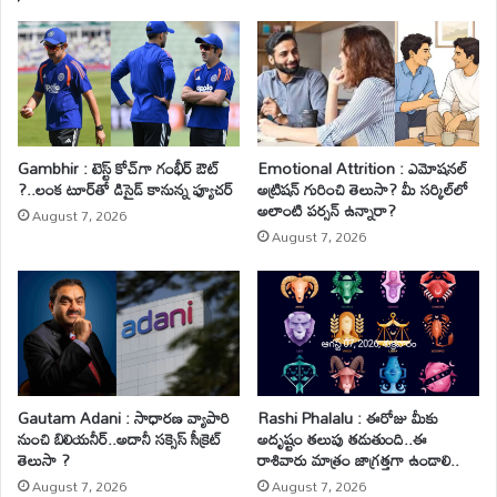
Gambhir : టెస్ట్ కోచ్‌గా గంభీర్ ఔట్
Emotional Attrition : ఎమోషనల్
?..లంక టూర్‌తో డిసైడ్ కానున్న ఫ్యూచర్
అట్రిషన్ గురించి తెలుసా? మీ సర్కిల్‌లో
అలాంటి పర్సన్ ఉన్నారా?
August 7, 2026
August 7, 2026
Gautam Adani : సాధారణ వ్యాపారి
Rashi Phalalu : ఈరోజు మీకు
నుంచి బిలియనీర్..అదానీ సక్సెస్ సీక్రెట్
అదృష్టం తలుపు తడుతుంది..ఈ
తెలుసా ?
రాశివారు మాత్రం జాగ్రత్తగా ఉండాలి..
August 7, 2026
August 7, 2026