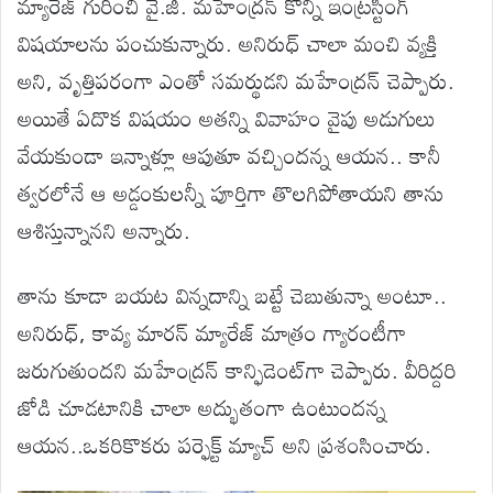
మ్యారేజ్ గురించి వై.జి. మహేంద్రన్ కొన్ని ఇంట్రస్టింగ్
విషయాలను పంచుకున్నారు. అనిరుధ్ చాలా మంచి వ్యక్తి
అని, వృత్తిపరంగా ఎంతో సమర్థుడని మహేంద్రన్ చెప్పారు.
అయితే ఏదొక విషయం అతన్ని వివాహం వైపు అడుగులు
వేయకుండా ఇన్నాళ్లూ ఆపుతూ వచ్చిందన్న ఆయన.. కానీ
త్వరలోనే ఆ అడ్డంకులన్నీ పూర్తిగా తొలగిపోతాయని తాను
ఆశిస్తున్నానని అన్నారు.
తాను కూడా బయట విన్నదాన్ని బట్టే చెబుతున్నా అంటూ..
అనిరుధ్, కావ్య మారన్ మ్యారేజ్ మాత్రం గ్యారంటీగా
జరుగుతుందని మహేంద్రన్ కాన్ఫిడెంట్‌గా చెప్పారు. వీరిద్దరి
జోడి చూడటానికి చాలా అద్భుతంగా ఉంటుందన్న
ఆయన..ఒకరికొకరు పర్ఫెక్ట్ మ్యాచ్ అని ప్రశంసించారు.