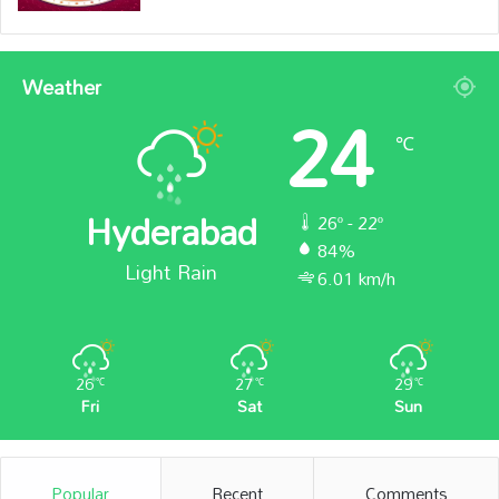
Weather
24
℃
Hyderabad
26º - 22º
84%
Light Rain
6.01 km/h
26
27
29
℃
℃
℃
Fri
Sat
Sun
Popular
Recent
Comments