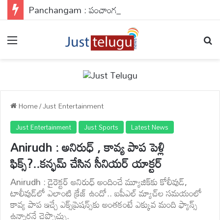
Panchangam : పంచాంగం
Menu
Se
Home
/
Just Entertainment
Just Entertainment
Just Sports
Latest News
Anirudh : అనిరుధ్ , కావ్య పాప పెళ్లి
ఫిక్స్?..కన్ఫమ్ చేసిన సీనియర్ యాక్టర్
Anirudh : డైరెక్టర్ అనిరుధ్ అందించే మ్యూజిక్‌కు కోలీవుడ్,
టాలీవుడ్‌లో ఎలాంటి క్రేజ్ ఉందో.. ఐపీఎల్ మ్యాచ్‌ల సమయంలో
కావ్య పాప ఇచ్చే ఎక్స్‌ప్రెషన్స్‌కు అంతకంటే ఎక్కువ మంది ఫ్యాన్స్
ఉన్నారనే చెప్పొచ్చు.