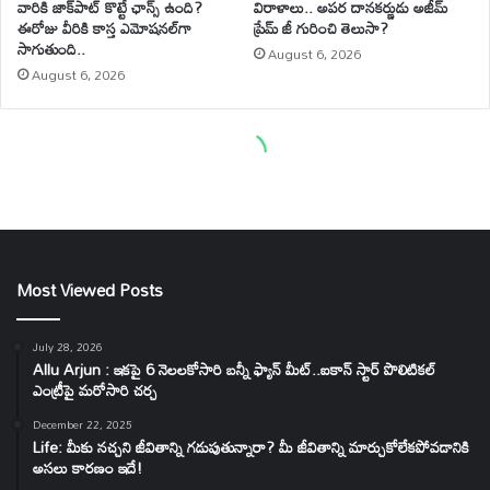
Most Viewed Posts
July 28, 2026
Allu Arjun : ఇకపై 6 నెలలకోసారి బన్నీ ఫ్యాన్ మీట్..ఐకాన్ స్టార్ పొలిటికల్
ఎంట్రీపై మరోసారి చర్చ
December 22, 2025
Life: మీకు నచ్చని జీవితాన్ని గడుపుతున్నారా? మీ జీవితాన్ని మార్చుకోలేకపోవడానికి
అసలు కారణం ఇదే!