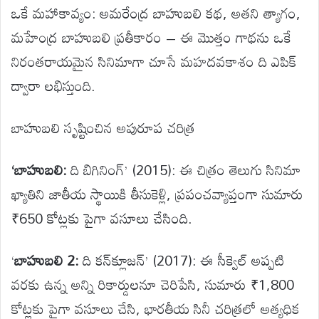
ఒకే మహాకావ్యం: అమరేంద్ర బాహుబలి కథ, అతని త్యాగం,
మహేంద్ర బాహుబలి ప్రతీకారం
–
ఈ మొత్తం గాథను ఒకే
నిరంతరాయమైన సినిమాగా చూసే మహదవకాశం ది ఎపిక్
ద్వారా లభిస్తుంది.
బాహుబలి సృష్టించిన అపురూప చరిత్ర
‘బాహుబలి:
ది బిగినింగ్’ (2015): ఈ చిత్రం తెలుగు సినిమా
ఖ్యాతిని జాతీయ స్థాయికి తీసుకెళ్లి, ప్రపంచవ్యాప్తంగా సుమారు
₹650
కోట్లకు పైగా వసూలు చేసింది.
‘
బాహుబలి 2:
ది కన్‌క్లూజన్’ (2017): ఈ సీక్వెల్ అప్పటి
వరకు ఉన్న అన్ని రికార్డులనూ చెరిపేసి, సుమారు
₹1,800
కోట్లకు పైగా వసూలు చేసి, భారతీయ సినీ చరిత్రలో అత్యధిక