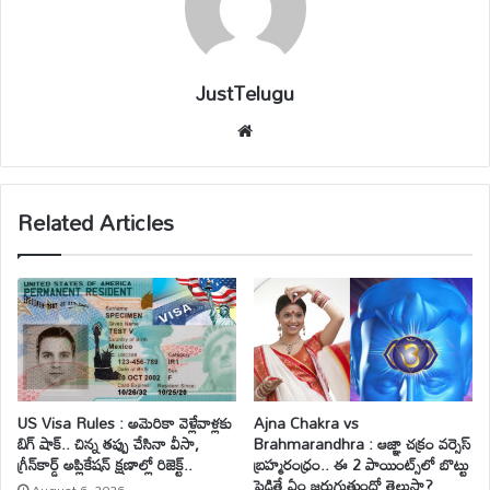
JustTelugu
We
bsi
te
Related Articles
US Visa Rules : అమెరికా వెళ్లేవాళ్లకు
Ajna Chakra vs
బిగ్ షాక్.. చిన్న తప్పు చేసినా వీసా,
Brahmarandhra : ఆజ్ఞా చక్రం వర్సెస్
గ్రీన్‌కార్డ్ అప్లికేషన్ క్షణాల్లో రిజెక్ట్..
బ్రహ్మరంధ్రం.. ఈ 2 పాయింట్స్‌లో బొట్టు
పెడితే ఏం జరుగుతుందో తెలుసా?