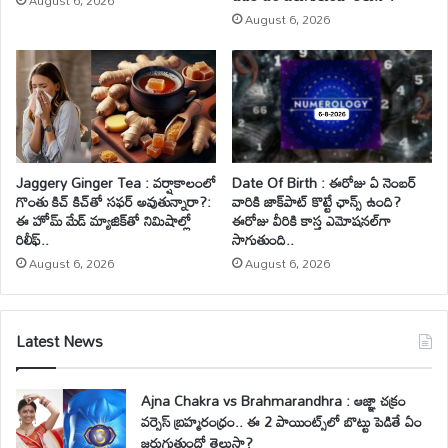
August 6, 2026
August 6, 2026
Jaggery Ginger Tea : వర్షాకాలంలో
Date Of Birth : ఈరోజు ఏ నెంబర్
గొంతు కిచ్ కిచ్‌తో సఫర్ అవుతున్నారా?:
వారికి జాక్‌పాట్ కొట్టే ఛాన్స్ ఉంది?
ఈ హోమ్ మేడ్ మ్యాజిక్‌తో నిమిషాల్లో
ఈరోజు వీరికి కాస్త ఎమోషనల్‌గా
రిలీఫ్..
సాగుతుంది..
August 6, 2026
August 6, 2026
Latest News
Ajna Chakra vs Brahmarandhra : ఆజ్ఞా చక్రం
వర్సెస్ బ్రహ్మరంధ్రం.. ఈ 2 పాయింట్స్‌లో బొట్టు పెడితే ఏం
జరుగుతుందో తెలుసా?