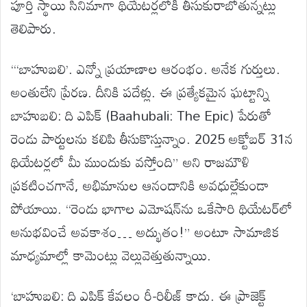
పూర్తి స్థాయి సినిమాగా థియేటర్లలోకి తీసుకురాబోతున్నట్లు
తెలిపారు.
“‘బాహుబలి’. ఎన్నో ప్రయాణాల ఆరంభం. అనేక గుర్తులు.
అంతులేని ప్రేరణ. దీనికి పదేళ్లు. ఈ ప్రత్యేకమైన ఘట్టాన్ని
బాహుబలి: ది ఎపిక్ (
Baahubali: The Epic
)
పేరుతో
రెండు పార్టులను కలిపి తీసుకొస్తున్నాం. 2025 అక్టోబర్ 31న
థియేటర్లలో మీ ముందుకు వస్తోంది” అని రాజమౌళి
ప్రకటించగానే, అభిమానుల ఆనందానికి అవధుల్లేకుండా
పోయాయి. “రెండు భాగాల ఎమోషన్‌ను ఒకేసారి థియేటర్‌లో
అనుభవించే అవకాశం… అద్భుతం!” అంటూ సామాజిక
మాధ్యమాల్లో కామెంట్లు వెల్లువెత్తుతున్నాయి.
‘బాహుబలి: ది ఎపిక్
కేవలం రీ-రిలీజ్ కాదు. ఈ ప్రాజెక్ట్