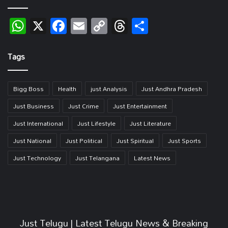
WhatsApp
X
Facebook
Email
Copy
Threads
Share
Link
Tags
Bigg Boss
Health
just Analysis
Just Andhra Pradesh
Just Business
Just Crime
Just Entertainment
Just International
Just Lifestyle
Just Literature
Just National
Just Political
Just Spiritual
Just Sports
Just Technology
Just Telangana
Latest News
Just Telugu | Latest Telugu News & Breaking