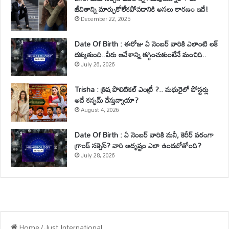
జీవితాన్ని మార్చుకోలేకపోవడానికి అసలు కారణం ఇదే!
December 22, 2025
Date Of Birth : ఈరోజు ఏ నెంబర్ వారికి ఎలాంటి లక్
దక్కుతుంది..వీరు ఆవేశాన్ని తగ్గించుకుంటేనే మంచిది..
July 26, 2026
Trisha : త్రిష పొలిటికల్ ఎంట్రీ ?.. మధురైలో పోస్టర్లు
అదే కన్ఫమ్ చేస్తున్నాయా?
August 4, 2026
Date Of Birth : ఏ నెంబర్ వారికి మనీ, కెరీర్ పరంగా
గ్రాండ్ సక్సెస్? వారి అదృష్టం ఎలా ఉండబోతోంది?
July 28, 2026