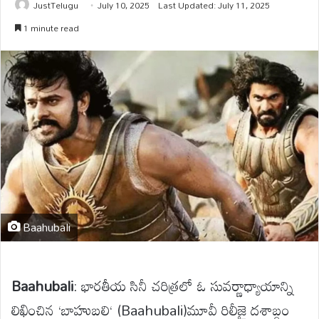
JustTelugu
July 10, 2025
Last Updated: July 11, 2025
1 minute read
Baahubali
Baahubali
:
భారతీయ సినీ చరిత్రలో ఓ సువర్ణాధ్యాయాన్ని
లిఖించిన ‘
బాహుబలి
‘
(Baahubali
)మూవీ రిలీజై దశాబ్దం