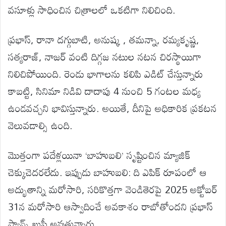
వసూళ్లు సాధించిన చిత్రాలలో ఒకటిగా నిలిచింది.
ప్రభాస్, రానా దగ్గుబాటి, అనుష్క , తమన్నా, రమ్యకృష్ణ,
సత్యరాజ్, నాజర్ వంటి దిగ్గజ నటుల నటన చిరస్థాయిగా
నిలిచిపోయింది. రెండు భాగాలను కలిపి ఎడిట్ చేస్తున్నారు
కాబట్టి, సినిమా నిడివి దాదాపు 4 నుంచి 5 గంటల మధ్య
ఉండవచ్చని భావిస్తున్నారు. అయితే, దీనిపై అధికారిక ప్రకటన
వెలువడాల్సి ఉంది.
మొత్తంగా పదేళ్లయినా ‘బాహుబలి’ సృష్టించిన మ్యాజిక్
చెక్కుచెదరలేదు. ఇప్పుడు బాహుబలి: ది ఎపిక్ రూపంలో ఆ
అద్భుతాన్ని మరోసారి, సరికొత్తగా వెండితెరపై
2025
అక్టోబర్
31న మరోసారి ఆస్వాదించే అవకాశం రాబోతోందని ప్రభాస్
ఫ్యాన్స్ ఖుషీ అవుతున్నారు.