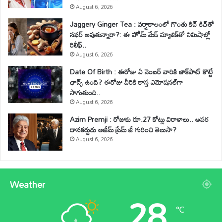
August 6, 2026
Jaggery Ginger Tea : వర్షాకాలంలో గొంతు కిచ్ కిచ్‌తో
సఫర్ అవుతున్నారా?: ఈ హోమ్ మేడ్ మ్యాజిక్‌తో నిమిషాల్లో
రిలీఫ్..
August 6, 2026
Date Of Birth : ఈరోజు ఏ నెంబర్ వారికి జాక్‌పాట్ కొట్టే
ఛాన్స్ ఉంది? ఈరోజు వీరికి కాస్త ఎమోషనల్‌గా
సాగుతుంది..
August 6, 2026
Azim Premji : రోజుకు రూ.27 కోట్లు విరాళాలు.. అపర
దానకర్ణుడు అజీమ్ ప్రేమ్ జీ గురించి తెలుసా?
August 6, 2026
Weather
28
℃