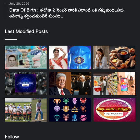
July 26, 2026
Date Of Birth : ఈరోజు ఏ నెంబర్ వారికి ఎలాంటి లక్ దక్కుతుంది..వీరు
ఆవేశాన్ని తగ్గించుకుంటేనే మంచిది..
Last Modified Posts
Follow