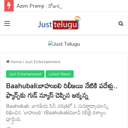
Azim Premji : రోజుకు రూ.27 కోట్లు విరాళాలు.. అపర దానకర్ణుడు అజీమ్ ప్రేమ్ జీ గురించి తెలుసా?
Menu
Se
Home
/
Just Entertainment
Just Entertainment
Latest News
Baahubali:బాహుబలి రిలీజయి నేటికి పదేళ్లు..
ఫ్యాన్స్‌కు గుడ్ న్యూస్ చెప్పిన జక్కన్న
Baahubali: భారతీయ సినీ చరిత్రలో ఓ సువర్ణాధ్యాయాన్ని
లిఖించిన 'బాహుబలి' (Baahubali)మూవీ రిలీజై దశాబ్దం
పూర్తైంది.