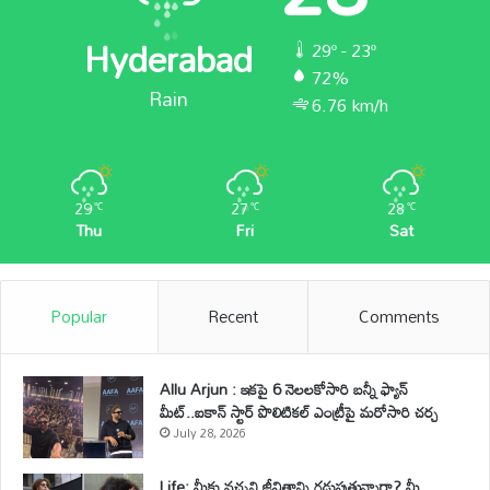
Hyderabad
29º - 23º
72%
Rain
6.76 km/h
29
27
28
℃
℃
℃
Thu
Fri
Sat
Popular
Recent
Comments
Allu Arjun : ఇకపై 6 నెలలకోసారి బన్నీ ఫ్యాన్
మీట్..ఐకాన్ స్టార్ పొలిటికల్ ఎంట్రీపై మరోసారి చర్చ
July 28, 2026
Life: మీకు నచ్చని జీవితాన్ని గడుపుతున్నారా? మీ