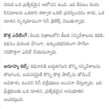
వెనుక ఒక ప్రత్యేకమైన ఆలోచన ఉంది. ఇది కేవలం రెండు
సినిమాలను ఒకదాని తర్వాత ఒకటి ప్రదర్శించడం కాదు, ఒక
నూతన దృశ్యరూపంగా సినీ క్రిటిక్స్ చెబుతున్నారు.
కొత్త ఎడిటింగ్:
రెండు చిత్రాలలోని కీలక సన్నివేశాలను కలిపి,
కథనం మరింత వేగంగా, ఉత్కంఠభరితంగా సాగేలా
సరికొత్తగా ఎడిట్ చేయనున్నారు.
అనూహ్య కట్స్:
కథనానికి అడ్డుతగలని కొన్ని సన్నివేశాలను
తొలగించి, అవసరమైతే కొన్ని కొత్త షాట్స్‌ను జోడించే
అవకాశం ఉందని సినీ విశ్లేషకులు అంచనా వేస్తున్నారు. ఇది
ప్రేక్షకులకు ఒక నూతన, ప్రత్యేకమైన అనుభూతిని
అందిస్తుంది.