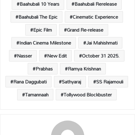
p
k
k
Baahubali 10 Years
Baahubali Rerelease
Baahubali The Epic
Cinematic Experience
Epic Film
Grand Re-release
Indian Cinema Milestone
Jai Mahishmati
Nasser
New Edit
October 31 2025.
Prabhas
Ramya Krishnan
Rana Daggubati
Sathyaraj
SS Rajamouli
Tamannaah
Tollywood Blockbuster