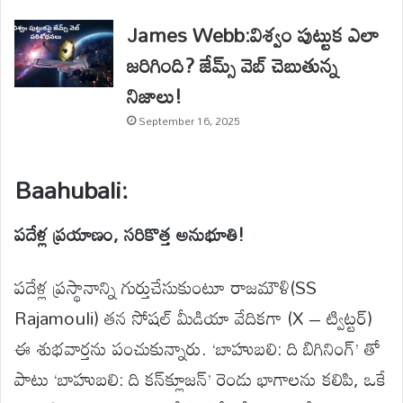
James Webb:విశ్వం పుట్టుక ఎలా
జరిగింది? జేమ్స్ వెబ్ చెబుతున్న
నిజాలు!
September 16, 2025
Baahubali:
పదేళ్ల ప్రయాణం, సరికొత్త అనుభూతి!
పదేళ్ల ప్రస్థానాన్ని గుర్తుచేసుకుంటూ రాజమౌళి(
SS
Rajamouli
) తన సోషల్ మీడియా వేదికగా (
X –
ట్విట్టర్)
ఈ శుభవార్తను పంచుకున్నారు. ‘బాహుబలి: ది బిగినింగ్’ తో
పాటు ‘బాహుబలి: ది కన్‌క్లూజన్’ రెండు భాగాలను కలిపి, ఒకే