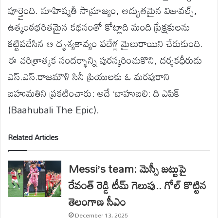
పూర్తైంది. మాహిష్మతీ సామ్రాజ్యం, అద్భుతమైన విజువల్స్,
ఉత్కంఠభరితమైన కథనంతో కోట్లాది మంది ప్రేక్షకులను
కట్టిపడేసిన ఆ దృశ్యకావ్యం పదేళ్ల మైలురాయిని చేరుకుంది.
ఈ చరిత్రాత్మక సందర్భాన్ని పురస్కరించుకొని, దర్శకధీరుడు
ఎస్.ఎస్.రాజమౌళి సినీ ప్రియులకు ఓ మరపురాని
బహుమతిని ప్రకటించారు: అదే ‘బాహుబలి: ది ఎపిక్
(
Baahubali The Epic
).
Related Articles
Messi’s team: మెస్సీ జట్టుపై
రేవంత్‌ రెడ్డి టీమ్‌ గెలుపు.. గోల్ కొట్టిన
తెలంగాణ సీఎం
December 13, 2025