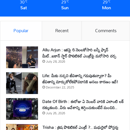
30
29
29
℃
℃
℃
Sat
Sun
Mon
Popular
Recent
Comments
Allu Arjun : ఇకపై 6 నెలలకోసారి బన్నీ ఫ్యాన్
మీట్..ఐకాన్ స్టార్ పొలిటికల్ ఎంట్రీపై మరోసారి చర్చ
July 28, 2026
Life: మీకు నచ్చని జీవితాన్ని గడుపుతున్నారా? మీ
జీవితాన్ని మార్చుకోలేకపోవడానికి అసలు కారణం ఇదే!
December 22, 2025
Date Of Birth : ఈరోజు ఏ నెంబర్ వారికి ఎలాంటి లక్
దక్కుతుంది..వీరు ఆవేశాన్ని తగ్గించుకుంటేనే మంచిది..
July 26, 2026
Trisha : త్రిష పొలిటికల్ ఎంట్రీ ?.. మధురైలో పోస్టర్లు