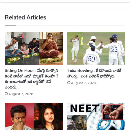
te
Related Articles
Sitting On Floor : నేలపై కూర్చొని
India Bowling : తేలిపోయిన భారత్
తింటే బాడీలో జరిగే మ్యాజిక్ తెలుసా ?
బౌలర్లు.. లంక ఎలెవన్ భారీస్కోరు
ఈ అలవాటుతో ఇక డాక్టర్‌తో పనే
August 7, 2026
ఉండదు..
August 7, 2026