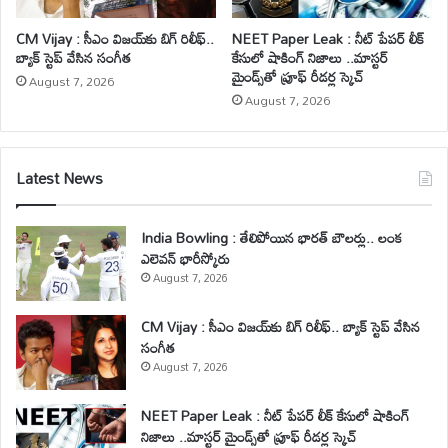
CM Vijay : సీఎం విజయ్‌కు బిగ్ రిలీఫ్..
NEET Paper Leak : నీట్ పేపర్ లీక్
బ్యాక్ స్టెప్ వేసిన సంగీత
కేసులో షాకింగ్ నిజాలు ..మాస్టర్
మైండ్స్‌తో ప్రూఫ్ రీడర్ల స్కెచ్
August 7, 2026
August 7, 2026
Latest News
India Bowling : తేలిపోయిన భారత్ బౌలర్లు.. లంక
ఎలెవన్ భారీస్కోరు
August 7, 2026
CM Vijay : సీఎం విజయ్‌కు బిగ్ రిలీఫ్.. బ్యాక్ స్టెప్ వేసిన
సంగీత
August 7, 2026
NEET Paper Leak : నీట్ పేపర్ లీక్ కేసులో షాకింగ్
నిజాలు ..మాస్టర్ మైండ్స్‌తో ప్రూఫ్ రీడర్ల స్కెచ్