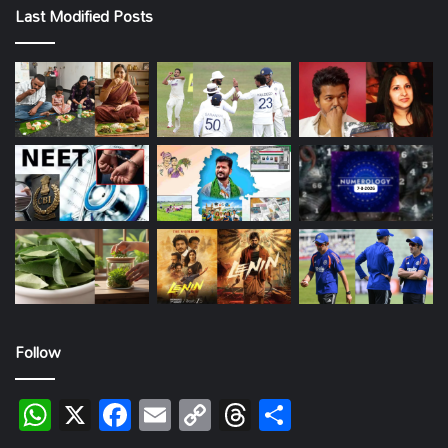
Last Modified Posts
Follow
WhatsApp
X
Facebook
Email
Copy
Threads
Share
Link