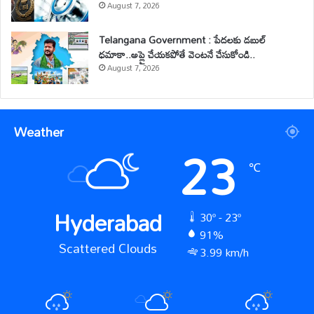
August 7, 2026
Telangana Government : పేదలకు డబుల్
ధమాకా..అప్లై చేయకపోతే వెంటనే చేసుకోండి..
August 7, 2026
Weather
23
℃
Hyderabad
30º - 23º
91%
Scattered Clouds
3.99 km/h