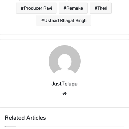
Producer Ravi
Remake
Theri
Ustaad Bhagat Singh
JustTelugu
We
bsi
te
Related Articles