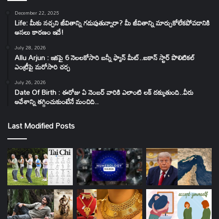
December 22, 2025
Life: మీకు నచ్చని జీవితాన్ని గడుపుతున్నారా? మీ జీవితాన్ని మార్చుకోలేకపోవడానికి
అసలు కారణం ఇదే!
July 28, 2026
Allu Arjun : ఇకపై 6 నెలలకోసారి బన్నీ ఫ్యాన్ మీట్..ఐకాన్ స్టార్ పొలిటికల్
ఎంట్రీపై మరోసారి చర్చ
July 26, 2026
Date Of Birth : ఈరోజు ఏ నెంబర్ వారికి ఎలాంటి లక్ దక్కుతుంది..వీరు
ఆవేశాన్ని తగ్గించుకుంటేనే మంచిది..
Last Modified Posts