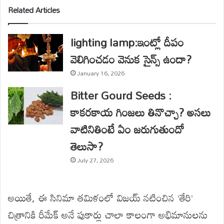
Related Articles
lighting lamp:ఇంట్లో దీపం
వెలిగించడం వెనుక సైన్స్ ఉందా?
January 16, 2026
Bitter Gourd Seeds :
కాకరకాయ గింజలు తినొచ్చా? అసలు
వాటినితింటే ఏం జరుగుతుందో
తెలుసా?
July 27, 2026
అయితే, ఈ సినిమా తమిళంలో విజయ్ నటించిన ‘తేరి’
చిత్రానికి రీమేక్ అనే పుకార్లు చాలా కాలంగా అభిమానులను