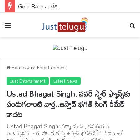
Gold Rates : దేశవ్యాప్తంగా బంగారం రేట్లు వరుసగా నాలుగో రోజు కూడా రాకెట్ స్పీడ్‌తో వేగంగా దూసుకెళ్తున్నాయి.
Menu
Se
Home
/
Just Entertainment
Just Entertainment
Latest News
Ustad Bhagat Singh: పవర్ స్టార్ ఫ్యాన్స్‌కు
పండుగలాంటి వార్త..ఉస్తాద్ భగత్ సింగ్ రీమేక్
కాదట
Ustad Bhagat Singh: పక్కా మాస్ , కమర్షియల్
ఎంటర్‌టైనర్‌గా రూపొందుతున్న ఉస్తాద్ భగత్ సింగ్ సినిమాలో