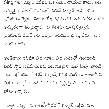
Singh)లో ఉన్నది కేవలం ఒక రీమేక్ ఛాయలు కాదు, అది
అచ్చమైన, సాలిడ్ కంటెంట్. పవన్ కళ్యాణ్ అసాధారణ
ఇమేజ్‌కి పర్ఫెక్ట్‌గా సెట్ అయ్యే కథను దర్శకుడు హరీష్ శంకర్
అద్భుతంగా తీర్చిదిద్దారు. ఈ సినిమా చూస్తున్నప్పుడు
ప్రేక్షకులకు రీమేక్ అని ఎక్కడా అనిపించే ప్రసక్తే లేదు,” అని
ప్రకటించారు.
అంతేకాదు సినిమా ఫుల్ మాస్, ఫుల్ పవర్‌తో ఉంటుంది.
పవర్ స్టార్ అభిమానులకు ఇది నిజమైన ‘ఫుల్ మీల్స్’ లాంటి
విందు భోజనం. సాలిడ్ యాక్షన్, కమర్షియల్ అంశాలతో ఈ
చిత్రం బాక్సాఫీస్ వద్ద సంచలనం సృష్టిస్తుంది,” అని రవి
హామీ ఇచ్చారు.
నిర్మాత ఇచ్చిన ఈ క్లారిటీతో పవన్ కళ్యాణ్ అభిమానుల