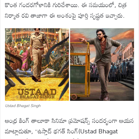
కొంత గందరగోళానికి గురిచేశాయి. ఈ సమయంలో, చిత్ర
నిర్మాత రవి తాజాగా ఈ అంశంపై పూర్తి స్పష్టత ఇచ్చారు.
Ustad Bhagat Singh
ఆంధ్ర కింగ్ తాలూకా సినిమా ప్రమోషన్స్ సందర్భంగా ఆయన
మాట్లాడుతూ, “ఉస్తాద్ భగత్ సింగ్‌(Ustad Bhagat