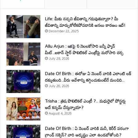
Life: మీకు నచ్చని జీవితాన్ని గడుపుతున్నారా? మీ
జీవితాన్ని మార్చుకోలేకపోవడానికి అసలు కారణం ఇదే!
December 22, 2025
Allu Arjun : ఇకపై 6 నెలలకోసారి బన్నీ ఫ్యాన్
మీట్..ఐకాన్ స్టార్ పొలిటికల్ ఎంట్రీపై మరోసారి చర్చ
July 28, 2026
Date Of Birth : ఈరోజు ఏ నెంబర్ వారికి ఎలాంటి లక్
దక్కుతుంది..వీరు ఆవేశాన్ని తగ్గించుకుంటేనే మంచిది..
July 26, 2026
Trisha : త్రిష పొలిటికల్ ఎంట్రీ ?.. మధురైలో పోస్టర్లు
అదే కన్ఫమ్ చేస్తున్నాయా?
August 4, 2026
Date Of Birth : ఏ నెంబర్ వారికి మనీ, కెరీర్ పరంగా
గ్రాండ్ సక్సెస్? వారి అదృష్టం ఎలా ఉండబోతోంది?