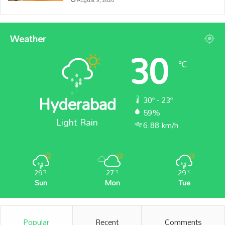
August 9, 2026
Weather
30
℃
Hyderabad
30º - 23º
59%
Light Rain
6.88 km/h
29
27
29
℃
℃
℃
Sun
Mon
Tue
Popular
Recent
Comments