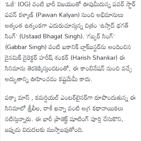
‘ఓజీ’ (OG) వంటి భారీ విజయంతో ఊపుమీదున్న పవర్ స్టార్
పవన్ కళ్యాణ్ (Pawan Kalyan) నుంచి అభిమానులు
అత్యంత ఉత్కంఠగా ఎదురుచూస్తున్న చిత్రం ‘ఉస్తాద్ భగత్
సింగ్’ (Ustaad Bhagat Singh). ‘గబ్బర్ సింగ్’
(Gabbar Singh) వంటి ఐకానిక్ బ్లాక్‌బస్టర్‌ను అందించిన
డైనమిక్ డైరెక్టర్ హరీష్ శంకర్ (Harish Shankar) ఈ
సినిమాను తెరకెక్కిస్తుండటంతో, ఈ కాంబినేషన్ నుంచి వచ్చే
అద్భుతాన్ని ఊహించడం కష్టమేమీ కాదు.
పక్కా మాస్ , కమర్షియల్ ఎంటర్‌టైనర్‌గా రూపొందుతున్న ఈ
సినిమాలో శ్రీలీల, రాశీ ఖన్నా వంటి అగ్ర కథానాయికలు
నటిస్తున్నారు. ఈ భారీ ప్రాజెక్ట్ షూటింగ్ పూర్తి చేసుకొని,
ఇప్పుడు విడుదలకు ముస్తాబవుతోంది.