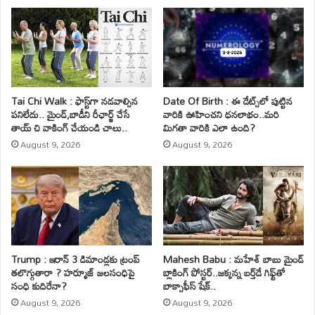
Tai Chi Walk : ఫాస్ట్‌గా నడవాల్సిన
Date Of Birth : ఈ డేట్స్‌లో పుట్టిన
పనిలేదు.. మైండ్‌,బాడీని రీఛార్జ్ చేసే
వారికి ఊహించని ధనలాభం..మరి
తాయ్ చి వాకింగ్‌ చేయండి చాలు..
మిగతా వారికి ఎలా ఉంది?
August 9, 2026
August 9, 2026
Trump : ఇరాన్ 3 డిమాండ్లకు ట్రంప్
Mahesh Babu : మహేశ్‌ బాబు మైండ్
తలొగ్గుతారా ? హర్మూజ్ జలసంధిపై
బ్లాకింగ్ పోస్టర్..జక్కన్న బర్త్‌డే గిఫ్ట్‌తో
సంధి కుదిరేనా?
బాక్సాఫీస్ షేక్..
August 9, 2026
August 9, 2026