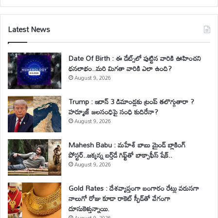
Latest News
Date Of Birth : ఈ డేట్స్‌లో పుట్టిన వారికి ఊహించని
ధనలాభం..మరి మిగతా వారికి ఎలా ఉంది?
August 9, 2026
Trump : ఇరాన్ 3 డిమాండ్లకు ట్రంప్ తలొగ్గుతారా ?
హర్మూజ్ జలసంధిపై సంధి కుదిరేనా?
August 9, 2026
Mahesh Babu : మహేశ్‌ బాబు మైండ్ బ్లాకింగ్
పోస్టర్..జక్కన్న బర్త్‌డే గిఫ్ట్‌తో బాక్సాఫీస్ షేక్..
August 9, 2026
Gold Rates : దేశవ్యాప్తంగా బంగారం రేట్లు వరుసగా
నాలుగో రోజు కూడా రాకెట్ స్పీడ్‌తో వేగంగా
దూసుకెళ్తున్నాయి.