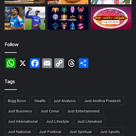
Follow
WhatsApp
X
Facebook
Email
Copy
Threads
Share
Link
Tags
Bigg Boss
Health
just Analysis
Just Andhra Pradesh
Just Business
Just Crime
Just Entertainment
Just International
Just Lifestyle
Just Literature
Just National
Just Political
Just Spiritual
Just Sports