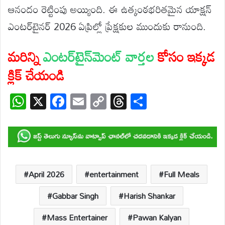
ఆనందం రెట్టింపు అయ్యింది. ఈ ఉత్కంఠభరితమైన యాక్షన్
ఎంటర్‌టైనర్ 2026 ఏప్రిల్లో ప్రేక్షకుల ముందుకు రానుంది.
మరిన్ని
ఎంటర్‌టైన్‌మెంట్ వార్తల
కోసం ఇక్కడ
క్లిక్ చేయండి
W
X
F
E
C
T
S
h
ac
m
o
hr
h
at
e
ail
p
e
ar
s
b
y
a
e
A
o
Li
d
p
o
n
s
April 2026
entertainment
Full Meals
p
k
k
Gabbar Singh
Harish Shankar
Mass Entertainer
Pawan Kalyan