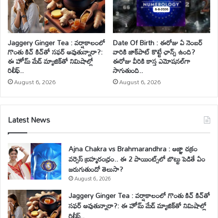
Jaggery Ginger Tea : వర్షాకాలంలో
Date Of Birth : ఈరోజు ఏ నెంబర్
గొంతు కిచ్ కిచ్‌తో సఫర్ అవుతున్నారా?:
వారికి జాక్‌పాట్ కొట్టే ఛాన్స్ ఉంది?
ఈ హోమ్ మేడ్ మ్యాజిక్‌తో నిమిషాల్లో
ఈరోజు వీరికి కాస్త ఎమోషనల్‌గా
రిలీఫ్..
సాగుతుంది..
August 6, 2026
August 6, 2026
Latest News
Ajna Chakra vs Brahmarandhra : ఆజ్ఞా చక్రం
వర్సెస్ బ్రహ్మరంధ్రం.. ఈ 2 పాయింట్స్‌లో బొట్టు పెడితే ఏం
జరుగుతుందో తెలుసా?
August 6, 2026
Jaggery Ginger Tea : వర్షాకాలంలో గొంతు కిచ్ కిచ్‌తో
సఫర్ అవుతున్నారా?: ఈ హోమ్ మేడ్ మ్యాజిక్‌తో నిమిషాల్లో
రిలీఫ్..