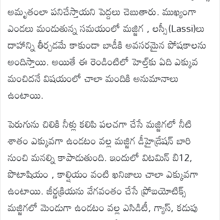
అమృతంలా పనిచేస్తాయని పెద్దలు చెబుతారు. ముఖ్యంగా
ఎండలు మండుతున్న సమయంలో మజ్జిగ , లస్సీ(Lassi)లు
దాహాన్ని తీర్చడమే కాకుండా బాడీకి అవసరమైన పోషకాలను
అందిస్తాయి. అయితే ఈ రెండింటిలో హెల్త్‌కు ఏది ఎక్కువ
మంచిదనే విషయంలో చాలా మందికి అనుమానాలు
ఉంటాయి.
పెరుగును చిలికి నీళ్లు కలిపి పలచగా చేసే మజ్జిగలో నీటి
శాతం ఎక్కువగా ఉండటం వల్ల మజ్జిగ డీహైడ్రేషన్ బారి
నుంచి మనల్ని కాపాడుతుంది. ఇందులో విటమిన్ బి12,
పొటాషియం , కాల్షియం వంటి ఖనిజాలు చాలా ఎక్కువగా
ఉంటాయి. జీర్ణక్రియను వేగవంతం చేసే ప్రోబయోటిక్స్
మజ్జిగలో మెండుగా ఉండటం వల్ల ఎసిడిటీ, గ్యాస్, కడుపు