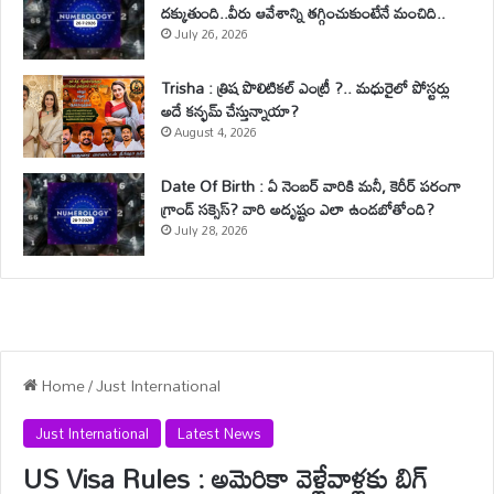
దక్కుతుంది..వీరు ఆవేశాన్ని తగ్గించుకుంటేనే మంచిది..
July 26, 2026
Trisha : త్రిష పొలిటికల్ ఎంట్రీ ?.. మధురైలో పోస్టర్లు
అదే కన్ఫమ్ చేస్తున్నాయా?
August 4, 2026
Date Of Birth : ఏ నెంబర్ వారికి మనీ, కెరీర్ పరంగా
గ్రాండ్ సక్సెస్? వారి అదృష్టం ఎలా ఉండబోతోంది?
July 28, 2026