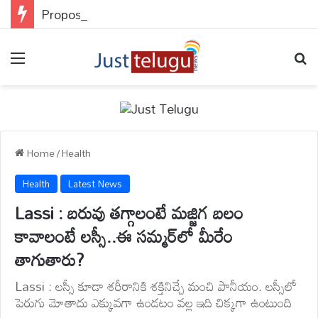
Proposition Effect : లేజీ మైండ్‌తో బిజినెస్ దిగ్గజాల మైండ్ గేమ్స్.. ప్రొడక్ట్ చూడగానే వావ్ అనడం వెనుకున్న సైకాలజీ ఇదే..
Menu
Se
Home
/
Health
Health
Latest News
Lassi : బరువు తగ్గాలంటే మజ్జిగ బలం
కావాలంటే లస్సీ..ఈ సమ్మర్‌లో మీరేం
తాగుతారు?
Lassi : లస్సీ కూడా శరీరానికి శక్తినిచ్చే మంచి పానీయం. లస్సీలో
పెరుగు మోతాదు ఎక్కువగా ఉండటం వల్ల ఇది చిక్కగా ఉంటుంది