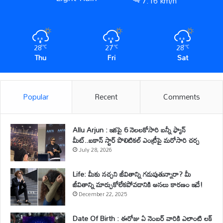
7.16 km/h
28
27
28
℃
℃
℃
Thu
Fri
Sat
Popular
Recent
Comments
Allu Arjun : ఇకపై 6 నెలలకోసారి బన్నీ ఫ్యాన్
మీట్..ఐకాన్ స్టార్ పొలిటికల్ ఎంట్రీపై మరోసారి చర్చ
July 28, 2026
Life: మీకు నచ్చని జీవితాన్ని గడుపుతున్నారా? మీ
జీవితాన్ని మార్చుకోలేకపోవడానికి అసలు కారణం ఇదే!
December 22, 2025
Date Of Birth : ఈరోజు ఏ నెంబర్ వారికి ఎలాంటి లక్