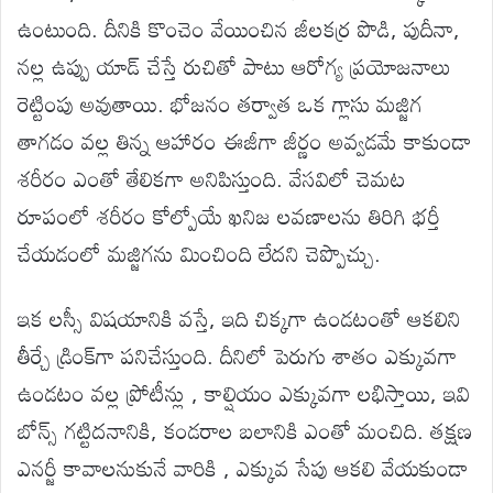
ఉంటుంది. దీనికి కొంచెం వేయించిన జీలకర్ర పొడి, పుదీనా,
నల్ల ఉప్పు యాడ్ చేస్తే రుచితో పాటు ఆరోగ్య ప్రయోజనాలు
రెట్టింపు అవుతాయి. భోజనం తర్వాత ఒక గ్లాసు మజ్జిగ
తాగడం వల్ల తిన్న ఆహారం ఈజీగా జీర్ణం అవ్వడమే కాకుండా
శరీరం ఎంతో తేలికగా అనిపిస్తుంది. వేసవిలో చెమట
రూపంలో శరీరం కోల్పోయే ఖనిజ లవణాలను తిరిగి భర్తీ
చేయడంలో మజ్జిగను మించింది లేదని చెప్పొచ్చు.
ఇక లస్సీ విషయానికి వస్తే, ఇది చిక్కగా ఉండటంతో ఆకలిని
తీర్చే డ్రింక్‌గా పనిచేస్తుంది. దీనిలో పెరుగు శాతం ఎక్కువగా
ఉండటం వల్ల ప్రోటీన్లు , కాల్షియం ఎక్కువగా లభిస్తాయి, ఇవి
బోన్స్ గట్టిదనానికి, కండరాల బలానికి ఎంతో మంచిది. తక్షణ
ఎనర్జీ కావాలనుకునే వారికి , ఎక్కువ సేపు ఆకలి వేయకుండా