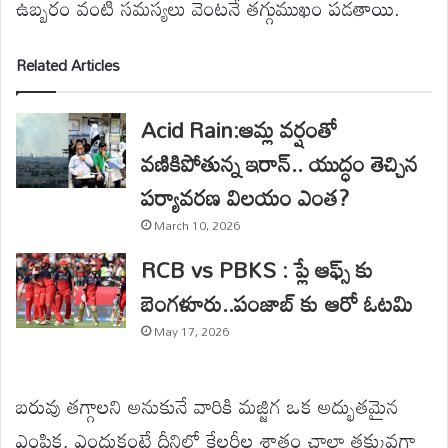
ఉబ్బరం వంటి సమస్యలు వెంటనే తగ్గుముఖం పడతాయి.
Related Articles
Acid Rain:ఆమ్ల వర్షంతో
వణికిపోతున్న ఇరాన్.. యుద్ధం తెచ్చిన
పర్యావరణ విలయం ఎంత?
March 10, 2026
RCB vs PBKS : ప్లే ఆఫ్స్ కు
బెంగళూరు..పంజాబ్ కు ఆరో ఓటమి
May 17, 2026
బరువు తగ్గాలని అనుకునే వారికి మజ్జిగ ఒక అద్భుతమైన
ఎంపిక, ఎందుకంటే దీనిలో కేలరీల శాతం చాలా తక్కువగా