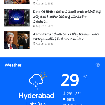
August 6, 2026
Date Of Birth : ఈరోజు ఏ నెంబర్ వారికి జాక్‌పాట్ కొట్టే
ఛాన్స్ ఉంది? ఈరోజు వీరికి కాస్త ఎమోషనల్‌గా
సాగుతుంది..
August 6, 2026
Azim Premji : రోజుకు రూ.27 కోట్లు విరాళాలు.. అపర
దానకర్ణుడు అజీమ్ ప్రేమ్ జీ గురించి తెలుసా?
August 6, 2026
Weather
29
℃
Hyderabad
29º - 23º
68%
Light Rain