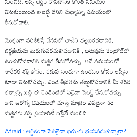
మంచిది. లస్సీ జీర్ణం కావడానికి కొంత సమయం
తీసుకుంటుంది కాబట్టి దీనిని మధ్యాహ్న సమయంలో
తీసుకోవాలి.
మొత్తంగా పరిశీలిస్తే వేసవిలో బాడీని చల్లబరచడానికి,
జీర్ణక్రియను మెరుగుపరచుకోవడానికి , బరువును కంట్రోల్‌లో
ఉంచుకోవడానికి మజ్జిగ తీసుకోవచ్చు. అదే సమయంలో
శారీరక శక్తి కోసం, కడుపు నిండుగా ఉండటం కోసం లస్సీని
కూడా తీసుకోవచ్చు. ఎండ తీవ్రతను తట్టుకోవడానికి మీ శరీర
తత్వాన్ని బట్టి ఈ రెండింటిలో ఏదైనా సెలక్ట్ చేసుకోవచ్చు.
కానీ ఆరోగ్య విషయంలో చూస్తే మాత్రం ఎవరైనా సరే
మజ్జిగకు ఫస్ట్ ప్రయారిటీ ఇస్తేనే మంచిది.
Afraid : ఆర్థికంగా సెటిలైనా ఖర్చుకు భయపడుతున్నారా?