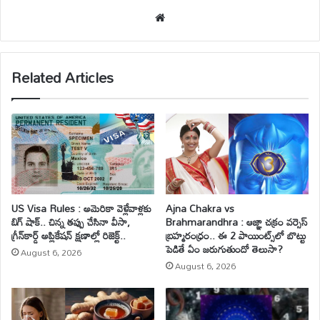
We
bsi
te
Related Articles
US Visa Rules : అమెరికా వెళ్లేవాళ్లకు
Ajna Chakra vs
బిగ్ షాక్.. చిన్న తప్పు చేసినా వీసా,
Brahmarandhra : ఆజ్ఞా చక్రం వర్సెస్
గ్రీన్‌కార్డ్ అప్లికేషన్ క్షణాల్లో రిజెక్ట్..
బ్రహ్మరంధ్రం.. ఈ 2 పాయింట్స్‌లో బొట్టు
పెడితే ఏం జరుగుతుందో తెలుసా?
August 6, 2026
August 6, 2026