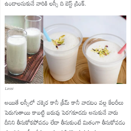
ఉండాలనుకునే వారికి లస్సీ ది బెస్ట్ డ్రింక్.
Lassi
అయితే లస్సీలో చక్కెర కానీ క్రీమ్ కానీ వాడటం వల్ల కేలరీలు
పెరుగుతాయి కాబట్టి బరువు పెరగకూడదు అనుకునే వారు
దీనిని తీసుకోకపోవడం లేదా తీసుకుంటే మితంగా తీసుకోవడం