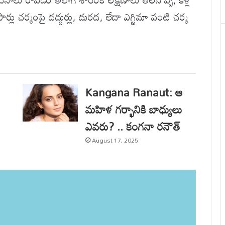
ర్లు చర్మంపై దద్దుర్లు, దురద, లేదా ఎగ్జిమా వంటి చర్మ
Kangana Ranaut: ఆ
మహిళ గర్భానికి బాధ్యులు
ఎవరు? .. కంగనా రనౌత్
August 17, 2025