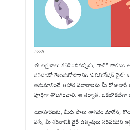
Foods
ఈ లక్షణాలు కనిపించినప్పుడు, వాటికి కారణం
సరిపడదో తెలుసుకోవడానికి ‘ఎలిమినేషన్ డైట్’
అనుమానించే ఆహార పదార్థాలను మీ రోజువారీ
పూర్తిగా తొలగించాలి. ఆ తర్వాత, ఒకటొకటిగా ఆ
ఉదాహరణకు, మీరు పాలు తాగడం మానేసి, కొంచెం గ
వస్తే, మీ శరీరానికి డైరీ ఉత్పత్తులు సరిపడదని