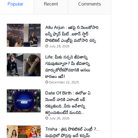
Popular
Recent
Comments
Allu Arjun : ఇకపై 6 నెలలకోసారి
బన్నీ ఫ్యాన్ మీట్..ఐకాన్ స్టార్
పొలిటికల్ ఎంట్రీపై మరోసారి చర్చ
July 28, 2026
Life: మీకు నచ్చని జీవితాన్ని
గడుపుతున్నారా? మీ జీవితాన్ని
మార్చుకోలేకపోవడానికి అసలు
కారణం ఇదే!
December 22, 2025
Date Of Birth : ఈరోజు ఏ
నెంబర్ వారికి ఎలాంటి లక్
దక్కుతుంది..వీరు ఆవేశాన్ని
తగ్గించుకుంటేనే మంచిది..
July 26, 2026
Trisha : త్రిష పొలిటికల్ ఎంట్రీ ?..
మధురైలో పోస్టర్లు అదే కన్ఫమ్