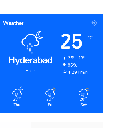
Weather
25
℃
Hyderabad
25º - 23º
86%
Rain
4.29 km/h
25
26
28
℃
℃
℃
Thu
Fri
Sat