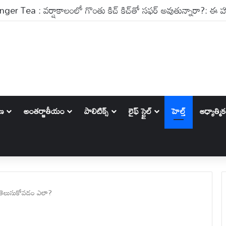
ాణ
అంతర్జాతీయం
పాలిటిక్స్‌
లైఫ్ స్టైల్
హెల్త్
ఆధ్యాత్మి
 తెలుసుకోవడం ఎలా?