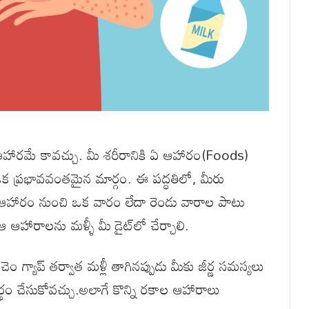
 ఆహారమే కావచ్చు. మీ శరీరానికి ఏ ఆహారం(Foods)
 ఒక ప్రభావవంతమైన మార్గం. ఈ పద్ధతిలో, మీరు
 ఆహారం నుంచి ఒక వారం లేదా రెండు వారాల పాటు
 ఆహారాలను మళ్ళీ మీ డైట్‌లో చేర్చాలి.
్యాప్ తర్వాత మళ్లీ తాగినప్పుడు మీకు జీర్ణ సమస్యలు
 అర్థం చేసుకోవచ్చు.అలాగే కొన్ని రకాల ఆహారాలు