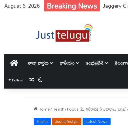
Breaking News
August 6, 2026
హోమ్
తాజా వార్తలు
జాతీయం
ఆంధ్రప్రదేశ్
తెలంగ
Random Article
Switch skin
Follow
Home
/
Health
/
Foods :మీ శరీరానికి ఏ ఆహారాలు పడవో
Health
Just Lifestyle
Latest News