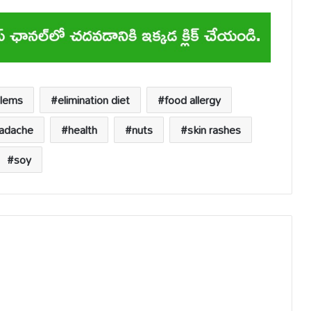
blems
elimination diet
food allergy
adache
health
nuts
skin rashes
soy