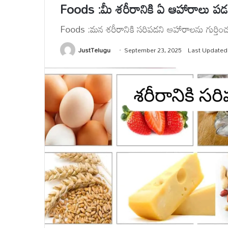
Foods :మీ శరీరానికి ఏ ఆహారాలు ప
Foods :మన శరీరానికి సరిపడని ఆహారాలను గుర్తించ
JustTelugu
September 23, 2025
Last Updated