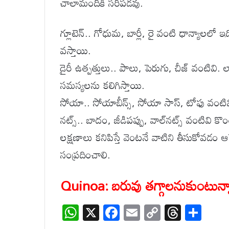
చాలామందికి సరిపడవు.
గ్లూటెన్.. గోధుమ, బార్లీ, రై వంటి ధాన్యాలలో ఇద
వస్తాయి.
డైరీ ఉత్పత్తులు.. పాలు, పెరుగు, చీజ్ వంటివి. ల
సమస్యలను కలిగిస్తాయి.
సోయా.. సోయాబీన్స్, సోయా సాస్, టోఫు వంటివ
నట్స్.. బాదం, జీడిపప్పు, వాల్‌నట్స్ వంటివి క
లక్షణాలు కనిపిస్తే వెంటనే వాటిని తీసుకోవడం ఆ
సంప్రదించాలి.
Quinoa: బరువు తగ్గాలనుకుంటున్నార
W
X
F
E
C
T
S
h
ac
m
o
hr
h