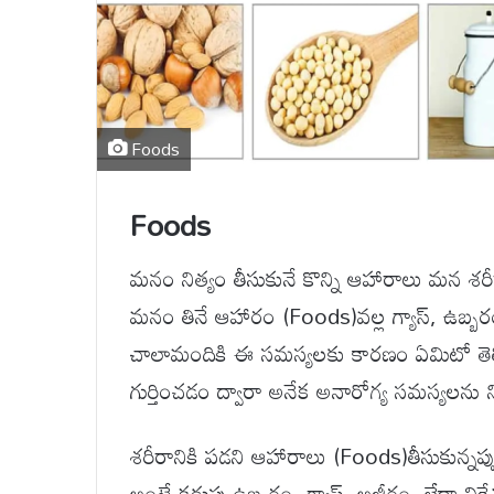
Foods
Foods
మనం నిత్యం తీసుకునే కొన్ని ఆహారాలు మన శరీరా
మనం తినే ఆహారం (Foods)వల్ల గ్యాస్, ఉబ్బర
చాలామందికి ఈ సమస్యలకు కారణం ఏమిటో తెల
గుర్తించడం ద్వారా అనేక అనారోగ్య సమస్యలను న
శరీరానికి పడని ఆహారాలు (Foods)తీసుకున్నప్పు
అంటే కడుపు ఉబ్బరం, గ్యాస్, అజీర్ణం, లేదా వి