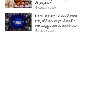
చేస్తున్నాయా?
August 4, 2026
Date Of Birth : ఏ నెంబర్ వారికి
మనీ, కెరీర్ పరంగా గ్రాండ్ సక్సెస్?
వారి అదృష్టం ఎలా ఉండబోతోంది?
July 28, 2026