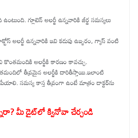
ి ఉంటుంది. గ్లూటెన్ అలర్జీ ఉన్నవారికి జీర్ణ సమస్యలు
ాక్టోస్ అలర్జీ ఉన్నవారికి ఇవి కడుపు ఉబ్బరం, గ్యాస్ వంటి
ి కొంతమందికి అలర్జీకి కారణం కావచ్చు.
ొంతమందిలో తీవ్రమైన అలర్జీకి దారితీస్తాయి.ఇలాంటి
పేయాలి. సమస్య కాస్త తీవ్రంగా ఉంటే మాత్రం డాక్టర్‌ను
ా? మీ డైట్‌లో క్వినోవా చేర్చండి