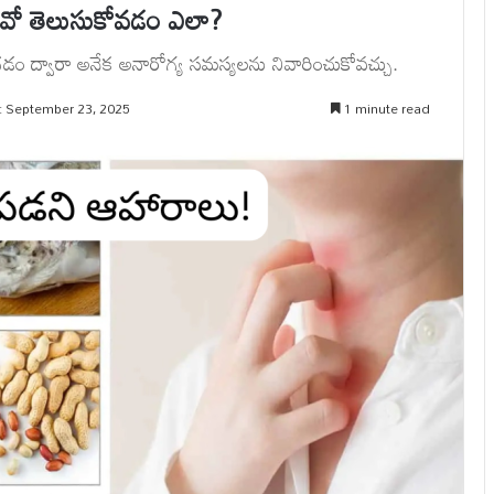
డవో తెలుసుకోవడం ఎలా?
డం ద్వారా అనేక అనారోగ్య సమస్యలను నివారించుకోవచ్చు.
: September 23, 2025
1 minute read