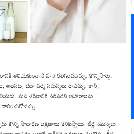
నికి తెలియకుండానే హాని కలిగించవచ్చు. కొన్నిసార్లు,
ం, అలసట, లేదా చర్మ సమస్యలు రావచ్చు. కానీ,
ియదు. మన శరీరానికి సరిపడని ఆహారాలను
ివారించుకోవచ్చు.
డు కొన్ని సాధారణ లక్షణాలు కనిపిస్తాయి. జీర్ణ సమస్యలు
రేచనాలు రావడం అలాగే శారీరక లక్షణాలు తలనొప్పి, కీళ్ల