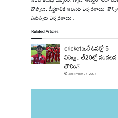
నొప్పులు, దీర్ఘకాలిక అలసట ఏర్పడతాయి. కొన్నిసా
సమస్యలు ఏర్పడతాయి .
Related Articles
cricket:ఒకే ఓవర్లో 5
వికెట్లు.. టీ20ల్లో సంచలన
బౌలింగ్
December 23, 2025