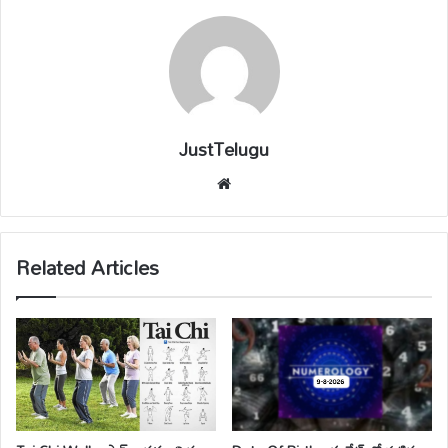
JustTelugu
We
bsi
te
Related Articles