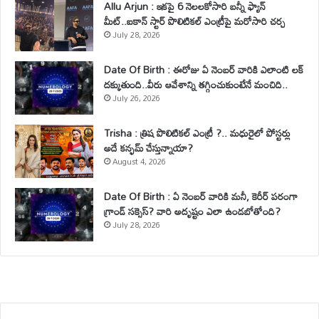
Allu Arjun : ఇకపై 6 నెలలకోసారి బన్నీ ఫ్యాన్
మీట్..ఐకాన్ స్టార్ పొలిటికల్ ఎంట్రీపై మరోసారి చర్చ
July 28, 2026
Date Of Birth : ఈరోజు ఏ నెంబర్ వారికి ఎలాంటి లక్
దక్కుతుంది..వీరు ఆవేశాన్ని తగ్గించుకుంటేనే మంచిది..
July 26, 2026
Trisha : త్రిష పొలిటికల్ ఎంట్రీ ?.. మధురైలో పోస్టర్లు
అదే కన్ఫమ్ చేస్తున్నాయా?
August 4, 2026
Date Of Birth : ఏ నెంబర్ వారికి మనీ, కెరీర్ పరంగా
గ్రాండ్ సక్సెస్? వారి అదృష్టం ఎలా ఉండబోతోంది?
July 28, 2026