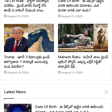
Tai Chi Walk : ఫాస్ట్‌గా నడవాల్సిన
Date Of Birth : ఈ డేట్స్‌లో పుట్టిన
పనిలేదు.. మైండ్‌,బాడీని రీఛార్జ్ చేసే
వారికి ఊహించని ధనలాభం..మరి
తాయ్ చి వాకింగ్‌ చేయండి చాలు..
మిగతా వారికి ఎలా ఉంది?
August 9, 2026
August 9, 2026
Trump : ఇరాన్ 3 డిమాండ్లకు ట్రంప్
Mahesh Babu : మహేశ్‌ బాబు మైండ్
తలొగ్గుతారా ? హర్మూజ్ జలసంధిపై
బ్లాకింగ్ పోస్టర్..జక్కన్న బర్త్‌డే గిఫ్ట్‌తో
సంధి కుదిరేనా?
బాక్సాఫీస్ షేక్..
August 9, 2026
August 9, 2026
Latest News
Date Of Birth : ఈ డేట్స్‌లో పుట్టిన వారికి ఊహించని
ధనలాభం..మరి మిగతా వారికి ఎలా ఉంది?