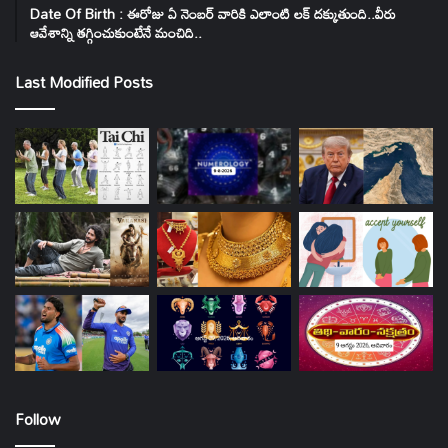
Date Of Birth : ఈరోజు ఏ నెంబర్ వారికి ఎలాంటి లక్ దక్కుతుంది..వీరు
ఆవేశాన్ని తగ్గించుకుంటేనే మంచిది..
Last Modified Posts
Follow