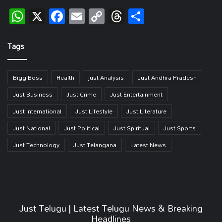
WhatsApp
X
Facebook
Email
Copy
Threads
Share
Link
Tags
Bigg Boss
Health
just Analysis
Just Andhra Pradesh
Just Business
Just Crime
Just Entertainment
Just International
Just Lifestyle
Just Literature
Just National
Just Political
Just Spiritual
Just Sports
Just Technology
Just Telangana
Latest News
Just Telugu | Latest Telugu News & Breaking
Headlines