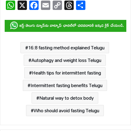
W
X
F
E
C
T
S
h
ac
m
o
hr
h
at
e
ail
p
e
ar
s
b
y
a
e
A
o
Li
d
p
o
n
s
16:8 fasting method explained Telugu
p
k
k
Autophagy and weight loss Telugu
Health tips for intermittent fasting
Intermittent fasting benefits Telugu
Natural way to detox body
Who should avoid fasting Telugu