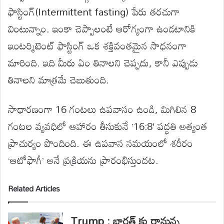
ఫాస్టింగ్(Intermittent fasting) పేరు తరచుగా
వింటున్నాం. ఇంకా చెప్పాలంటే ఆరోగ్యంగా ఉండటానికి
ఇంటర్మిటెంట్ ఫాస్టింగ్ ఒక శక్తివంతమైన సాధనంగా
మారింది. ఇది మీరు ఏం తినాలని చెప్పదు, కానీ ఎప్పుడు
తినాలని మాత్రమే చెబుతుంది.
సాధారణంగా 16 గంటలు ఉపవాసం ఉండి, మిగిలిన 8
గంటల వ్యవధిలో ఆహారం తీసుకునే ’16:8′ పద్ధతి అత్యంత
ప్రాచుర్యం పొందింది. ఈ ఉపవాస సమయంలో శరీరం
‘ఆటోఫాగీ’ అనే ప్రక్రియను ప్రారంభిస్తుందట.
Related Articles
Trump : భారత్ కు రానున్న