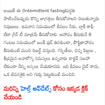
అయితే ఈ (Intermittent fasting)పద్ధతి
పాటించేటప్పుడు కొన్ని జాగ్రత్తలు తీసుకోవాలని చెబుతున్నారు
నిపుణులు. ఉపవాస సమయంలో కేవలం నీరు, బ్లాక్ కాఫీ
లేదా గ్రీన్ టీ మాత్రమే తీసుకోవాలి. ఆహారం తీసుకునే 8
గంటల సమయంలో జంక్ ఫుడ్ తినకుండా, పౌష్టికాహారం
తీసుకుంటే మంచి రిజల్ట్ వస్తుంది. గర్భిణీలు, చిన్న పిల్లలు ,
తీవ్రమైన అనారోగ్య సమస్యలు ఉన్నవారు డాక్టర్ సలహా
లేకుండా దీన్ని అస్సలు చేయకూడదు. ఇది కేవలం డైట్ కాదు,
ఒక జీవనశైలి అని గుర్తు పెట్టుకుంటే మంచిది.
మరిన్ని
హెల్త్ అప్‌డేట్స్
కోసం ఇక్కడ క్లిక్
చేయండి