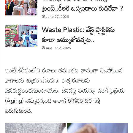
ట్రంప్..కీలక ఒప్పందాలు కుదిరేనా ?
June 27, 2026
Waste Plastic: వేస్ట్ ప్లాస్టిక్‌ను
కూడా అమ్ముకోవచ్చట..
August 2, 2025
అంటే శరీరంలోని కణాలు తమంతట తాముగా చెడిపోయిన
భాగాలను శుభ్రం చేసుకుని, కొత్త కణాలను
పునరుద్ధరించుకుంటాయట. దీనివల్ల వయస్సు పెరిగే ప్రక్రియ
(Aging) నెమ్మదిస్తుంది అలాగే రోగనిరోధక శక్తి
పెరుగుతుంది.