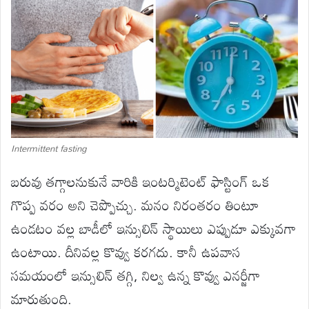
Intermittent fasting
బరువు తగ్గాలనుకునే వారికి ఇంటర్మిటెంట్ ఫాస్టింగ్ ఒక
గొప్ప వరం అని చెప్పొచ్చు. మనం నిరంతరం తింటూ
ఉండటం వల్ల బాడీలో ఇన్సులిన్ స్థాయిలు ఎప్పుడూ ఎక్కువగా
ఉంటాయి. దీనివల్ల కొవ్వు కరగదు. కానీ ఉపవాస
సమయంలో ఇన్సులిన్ తగ్గి, నిల్వ ఉన్న కొవ్వు ఎనర్జీగా
మారుతుంది.