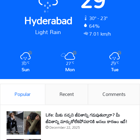
Hyderabad
30º - 23º
64%
Light Rain
7.01 km/h
30
27
29
℃
℃
℃
Sun
Mon
Tue
Popular
Recent
Comments
Life: మీకు నచ్చని జీవితాన్ని గడుపుతున్నారా? మీ
జీవితాన్ని మార్చుకోలేకపోవడానికి అసలు కారణం ఇదే!
December 22, 2025