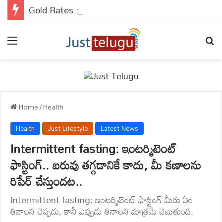
Gold Rates : దేశవ్యాప్తంగా బంగారం రేట్లు వరుసగా నాలుగో రోజు కూడా రాకెట్ స్పీడ్‌తో వేగంగా దూసుకెళ్తున్నాయి.
Menu
Se
Home
/
Health
Health
Just Lifestyle
Latest News
Intermittent fasting: ఇంటర్మిటెంట్
ఫాస్టింగ్.. బరువు తగ్గడానికే కాదు, మీ కణాలను
రిపేర్ చేస్తుందట..
Intermittent fasting: ఇంటర్మిటెంట్ ఫాస్టింగ్ మీరు ఏం
తినాలని చెప్పదు, కానీ ఎప్పుడు తినాలని మాత్రమే చెబుతుంది.