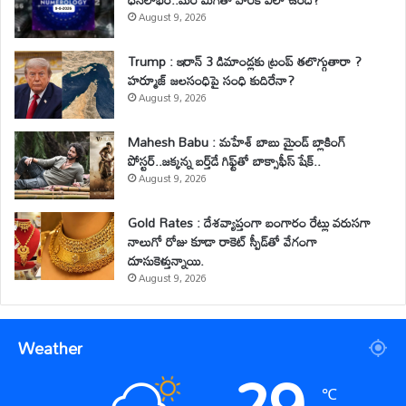
August 9, 2026
Trump : ఇరాన్ 3 డిమాండ్లకు ట్రంప్ తలొగ్గుతారా ?
హర్మూజ్ జలసంధిపై సంధి కుదిరేనా?
August 9, 2026
Mahesh Babu : మహేశ్‌ బాబు మైండ్ బ్లాకింగ్
పోస్టర్..జక్కన్న బర్త్‌డే గిఫ్ట్‌తో బాక్సాఫీస్ షేక్..
August 9, 2026
Gold Rates : దేశవ్యాప్తంగా బంగారం రేట్లు వరుసగా
నాలుగో రోజు కూడా రాకెట్ స్పీడ్‌తో వేగంగా
దూసుకెళ్తున్నాయి.
August 9, 2026
Weather
29
℃