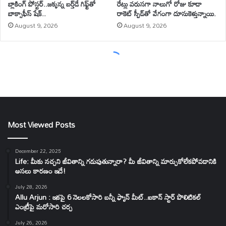
Most Viewed Posts
December 22, 2025
Life: మీకు నచ్చని జీవితాన్ని గడుపుతున్నారా? మీ జీవితాన్ని మార్చుకోలేకపోవడానికి
అసలు కారణం ఇదే!
July 28, 2026
Allu Arjun : ఇకపై 6 నెలలకోసారి బన్నీ ఫ్యాన్ మీట్..ఐకాన్ స్టార్ పొలిటికల్
ఎంట్రీపై మరోసారి చర్చ
July 26, 2026