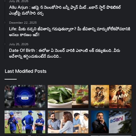
July 28, 2026
Allu Arjun : ఇకపై 6 నెలలకోసారి బన్నీ ఫ్యాన్ మీట్..ఐకాన్ స్టార్ పొలిటికల్
ఎంట్రీపై మరోసారి చర్చ
December 22, 2025
Life: మీకు నచ్చని జీవితాన్ని గడుపుతున్నారా? మీ జీవితాన్ని మార్చుకోలేకపోవడానికి
అసలు కారణం ఇదే!
July 26, 2026
Date Of Birth : ఈరోజు ఏ నెంబర్ వారికి ఎలాంటి లక్ దక్కుతుంది..వీరు
ఆవేశాన్ని తగ్గించుకుంటేనే మంచిది..
Last Modified Posts