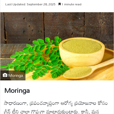
Last Updated: September 28, 2025
1 minute read
Moringa
Moringa
సాధారణంగా, ప్రపంచవ్యాప్తంగా ఆరోగ్య ప్రయోజనాల కోసం
గ్రీన్ టీని చాలా గొప్పగా మాట్లాడుకుంటారు. కానీ, మన