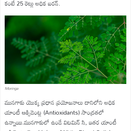
కంటే 25 రెట్లు అధిక ఐరన్.
Moringa
మునగాకు యొక్క ప్రధాన ప్రయోజనాలు దానిలోని అధిక
యాంటీ ఆక్సిడెంట్ల (Antioxidants) సాంద్రతలో
ఉన్నాయి.మునగాకులో ఉండే విటమిన్ సి, ఇతర యాంటీ