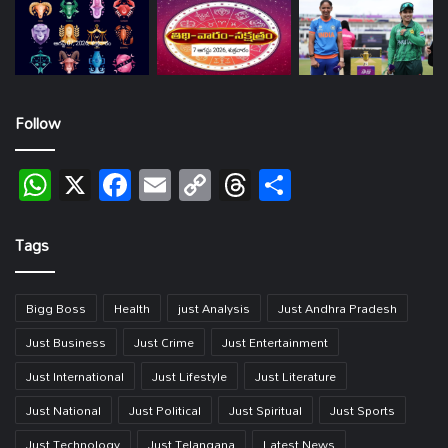
Follow
WhatsApp
X
Facebook
Email
Copy
Threads
Share
Link
Tags
Bigg Boss
Health
just Analysis
Just Andhra Pradesh
Just Business
Just Crime
Just Entertainment
Just International
Just Lifestyle
Just Literature
Just National
Just Political
Just Spiritual
Just Sports
Just Technology
Just Telangana
Latest News