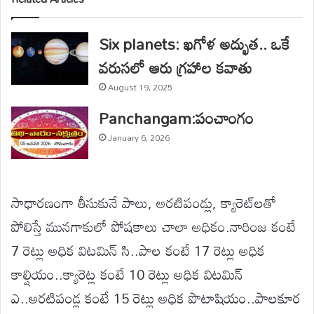
Six planets: ఖగోళ అద్భుత.. ఒకే
వరుసలో ఆరు గ్రహాల కవాతు
August 19, 2025
Panchangam:పంచాంగం
January 6, 2026
సాధారణంగా తీసుకునే పాలు, అరటిపండ్లు, క్యారెట్‌లతో
పోలిస్తే మునగాకులో పోషకాలు చాలా అధికం.నారింజ కంటే
7 రెట్లు అధిక విటమిన్ సి..పాల కంటే 17 రెట్లు అధిక
కాల్షియం..క్యారెట్ల కంటే 10 రెట్లు అధిక విటమిన్
ఎ..అరటిపండ్ల కంటే 15 రెట్లు అధిక పొటాషియం..పాలకూర