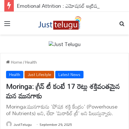
Emotional Attrition : ఎమోషనల్ అట్రిషన్ గురించి తెలుసా? మీ సర్కిల్‌లో అలాంటి పర్సన్ ఉన్నారా?
Menu
Se
Home
/
Health
Health
Just Lifestyle
Latest News
Moringa: గ్రీన్ టీ కంటే 17 రెట్లు శక్తివంతమైన
మన మునగాకు
Moringa:మునగాకును 'పోషక శక్తి కేంద్రం' (Powerhouse
of Nutrients) అని, లేదా 'మిరాకిల్ ట్రీ' అని పిలుస్తున్నారు.
JustTelugu
September 29, 2025