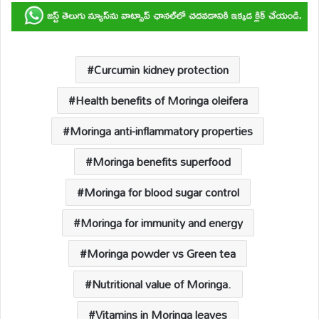
at
e
ail
p
e
ar
s
b
y
a
e
A
o
Li
d
p
o
n
s
Curcumin kidney protection
p
k
k
Health benefits of Moringa oleifera
Moringa anti-inflammatory properties
Moringa benefits superfood
Moringa for blood sugar control
Moringa for immunity and energy
Moringa powder vs Green tea
Nutritional value of Moringa.
Vitamins in Moringa leaves