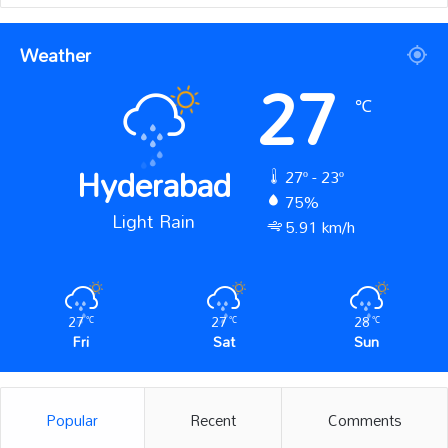
Weather
27
℃
Hyderabad
27º - 23º
75%
Light Rain
5.91 km/h
27
27
28
℃
℃
℃
Fri
Sat
Sun
Popular
Recent
Comments