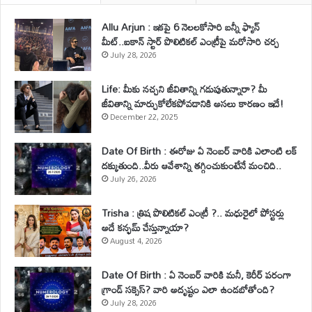
Allu Arjun : ఇకపై 6 నెలలకోసారి బన్నీ ఫ్యాన్
మీట్..ఐకాన్ స్టార్ పొలిటికల్ ఎంట్రీపై మరోసారి చర్చ
July 28, 2026
Life: మీకు నచ్చని జీవితాన్ని గడుపుతున్నారా? మీ
జీవితాన్ని మార్చుకోలేకపోవడానికి అసలు కారణం ఇదే!
December 22, 2025
Date Of Birth : ఈరోజు ఏ నెంబర్ వారికి ఎలాంటి లక్
దక్కుతుంది..వీరు ఆవేశాన్ని తగ్గించుకుంటేనే మంచిది..
July 26, 2026
Trisha : త్రిష పొలిటికల్ ఎంట్రీ ?.. మధురైలో పోస్టర్లు
అదే కన్ఫమ్ చేస్తున్నాయా?
August 4, 2026
Date Of Birth : ఏ నెంబర్ వారికి మనీ, కెరీర్ పరంగా
గ్రాండ్ సక్సెస్? వారి అదృష్టం ఎలా ఉండబోతోంది?
July 28, 2026