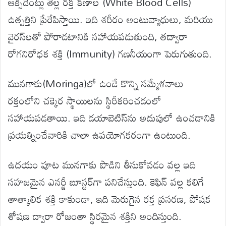
ఆక్సిడెంట్లు తెల్ల రక్త కణాల (White Blood Cells)
ఉత్పత్తిని ప్రేరేపిస్తాయి. ఇది శరీరం అంటువ్యాధులు, మరియు
వైరస్‌లతో పోరాడటానికి సహాయపడుతుంది, తద్వారా
రోగనిరోధక శక్తి (Immunity) గణనీయంగా పెరుగుతుంది.
మునగాకు(Moringa)లో ఉండే కొన్ని సమ్మేళనాలు
రక్తంలోని చక్కెర స్థాయిలను స్థిరీకరించడంలో
సహాయపడతాయి. ఇది డయాబెటిస్‌ను అదుపులో ఉంచడానికి
ప్రయత్నించేవారికి చాలా ఉపయోగకరంగా ఉంటుంది.
ఉదయం పూట మునగాకు పొడిని తీసుకోవడం వల్ల ఇది
సహజమైన ఎనర్జీ బూస్టర్‌గా పనిచేస్తుంది. కెఫిన్ వల్ల కలిగే
తాత్కాలిక శక్తి కాకుండా, ఇది మెరుగైన రక్త ప్రసరణ, పోషక
శోషణ ద్వారా రోజంతా స్థిరమైన శక్తిని అందిస్తుంది.