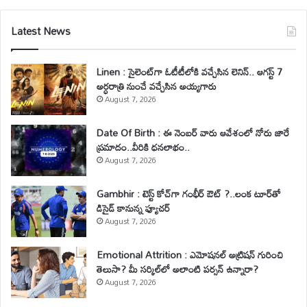
Latest News
Linen : సైలెంట్‌గా ఓటీటీలోకి వచ్చేసిన లెనిన్.. ఆగస్ట్ 7
అర్ధరాత్రి నుంచే వచ్చేసిన అయ్యగారు
August 7, 2026
Date Of Birth : ఈ నెంబర్ వారు ఆవేశంలో నోరు జారే
ప్రమాదం..వీరికి ధనలాభం..
August 7, 2026
Gambhir : టెస్ట్ కోచ్‌గా గంభీర్ ఔట్ ?..లంక టూర్‌తో
డిసైడ్ కానున్న ఫ్యూచర్
August 7, 2026
Emotional Attrition : ఎమోషనల్ అట్రిషన్ గురించి
తెలుసా? మీ సర్కిల్‌లో అలాంటి పర్సన్ ఉన్నారా?
August 7, 2026