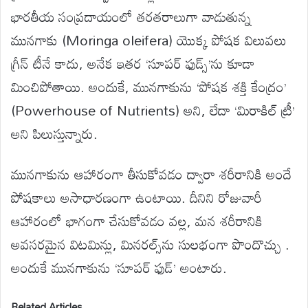
భారతీయ సంప్రదాయంలో తరతరాలుగా వాడుతున్న
మునగాకు (Moringa oleifera) యొక్క పోషక విలువలు
గ్రీన్ టీనే కాదు, అనేక ఇతర ‘సూపర్ ఫుడ్స్‌’ను కూడా
మించిపోతాయి. అందుకే, మునగాకును ‘పోషక శక్తి కేంద్రం’
(Powerhouse of Nutrients) అని, లేదా ‘మిరాకిల్ ట్రీ’
అని పిలుస్తున్నారు.
మునగాకును ఆహారంగా తీసుకోవడం ద్వారా శరీరానికి అందే
పోషకాలు అసాధారణంగా ఉంటాయి. దీనిని రోజువారీ
ఆహారంలో భాగంగా చేసుకోవడం వల్ల, మన శరీరానికి
అవసరమైన విటమిన్లు, మినరల్స్‌ను సులభంగా పొందొచ్చు .
అందుకే మునగాకును ‘సూపర్ ఫుడ్’ అంటారు.
Related Articles