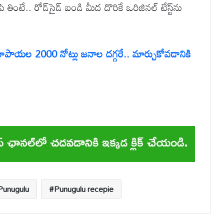
పి తింటే.. రోడ్‌సైడ్ బండి మీద దొరికే ఒరిజినల్ టేస్ట్‌ను
పాయల 2000 నోట్లు జనాల దగ్గరే.. మార్చుకోవడానికి
Punugulu
Punugulu recepie