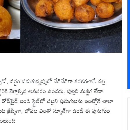
డో, వర్షం పడుతున్నప్పుడో వేడివేడిగా కరకరలాడే చల్ల
ికి వెళ్లాల్సిన అవసరం ఉండదు. పుల్లని మజ్జిగ లేదా
రోడ్‌సైడ్ బండి స్టైల్‌లో చల్లని పునుగులను ఇంట్లోనే చాలా
ట క్రిస్పీగా, లోపల ఎంతో స్మూత్‌గా ఉండే ఈ పునుగుల
 ఉంటుంది