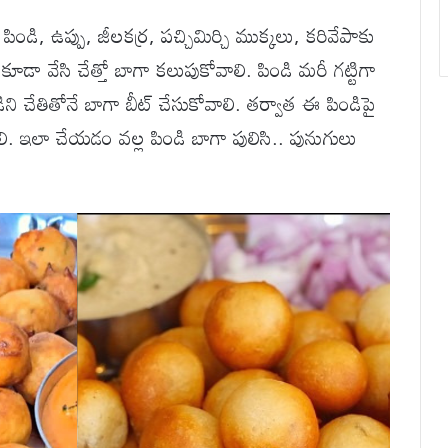
పిండి, ఉప్పు, జీలకర్ర, పచ్చిమిర్చి ముక్కలు, కరివేపాకు
 కూడా వేసి చేత్తో బాగా కలుపుకోవాలి. పిండి మరీ గట్టిగా
 చేతితోనే బాగా బీట్ చేసుకోవాలి. తర్వాత ఈ పిండిపై
ి. ఇలా చేయడం వల్ల పిండి బాగా పులిసి.. పునుగులు