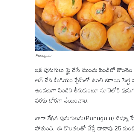
Punugulu
ఇక పునుగులు ఫ్రై చేసే ముందు పిండిలో కొంచెం 
ఆన్ చేసి మీడియం ఫ్లేమ్‌లో ఉంచి కడాయి పెట్టి నూన
ఉండలుగా పిండిని తీసుకుంటూ నూనెలోకి పునుగు
వరకు దోరగా వేయించాలి.
బాగా వేగిన పునుగులను(Punugulu) టిష్యూ పేపర్
పోతుంది. ఈ కొలతలతో చేస్తే దాదాపు 25 ను