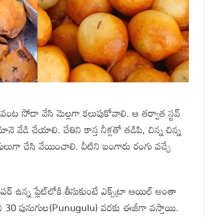
వంట సోడా వేసి మెల్లగా కలుపుకోవాలి. ఆ తర్వాత స్టవ్
ె వేడి చేయాలి. చేతిని కాస్త నీళ్లతో తడిపి, చిన్న చిన్న
లుగా చేసి వేయించాలి. వీటిని బంగారు రంగు వచ్చే
 ఉన్న ప్లేట్‌లోకి తీసుకుంటే ఎక్స్‌ట్రా ఆయిల్ అంతా
ంచి 30 పునుగుల(Punugulu) వరకు ఈజీగా వస్తాయి.