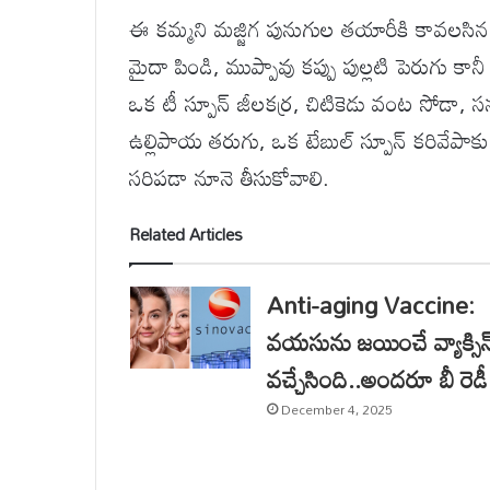
ఈ కమ్మని మజ్జిగ పునుగుల తయారీకి కావలసిన ప
మైదా పిండి, ముప్పావు కప్పు పుల్లటి పెరుగు కానీ
ఒక టీ స్పూన్ జీలకర్ర, చిటికెడు వంట సోడా, సన్
ఉల్లిపాయ తరుగు, ఒక టేబుల్ స్పూన్ కరివేపాకు తరు
సరిపడా నూనె తీసుకోవాలి.
Related Articles
Anti-aging Vaccine:
వయసును జయించే వ్యాక్సిన
వచ్చేసింది..అందరూ బీ రెడీ
December 4, 2025