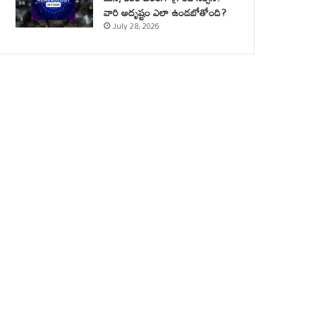
వారి అదృష్టం ఎలా ఉండబోతోంది?
July 28, 2026