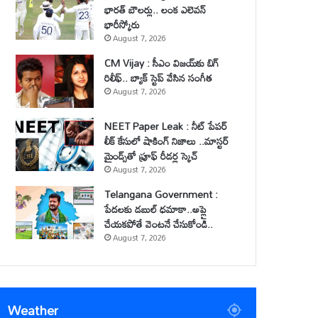
భారత్ బౌలర్లు.. లంక ఎలెవన్
భారీస్కోరు
August 7, 2026
CM Vijay : సీఎం విజయ్‌కు బిగ్
రిలీఫ్.. బ్యాక్ స్టెప్ వేసిన సంగీత
August 7, 2026
NEET Paper Leak : నీట్ పేపర్
లీక్ కేసులో షాకింగ్ నిజాలు ..మాస్టర్
మైండ్స్‌తో ప్రూఫ్ రీడర్ల స్కెచ్
August 7, 2026
Telangana Government :
పేదలకు డబుల్ ధమాకా..అప్లై
చేయకపోతే వెంటనే చేసుకోండి..
August 7, 2026
Weather