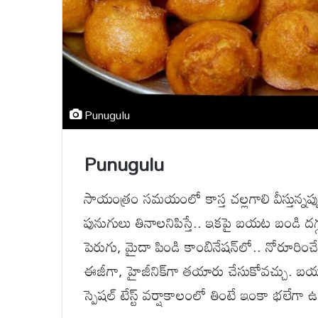
Punugulu
Punugulu
సాయంత్రం సమయంలో కాస్త చల్లగాలి వీస్తున్నప్పు
పునుగులు తినాలనిపిస్తే.. ఇకపై బయట బండి దగ్గర
పెరుగు, మైదా పిండి కాంబినేషన్‌లో.. నోరూరించే 
ఈజీగా, హైజీనిక్‌గా తయారు చేసుకోవచ్చు. బయ
స్పెషల్ టేస్ట్ వర్షాకాలంలో తింటే ఇంకా భలేగా