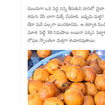
ముందుగా ఒక పెద్ద గిన్నె తీసుకుని దానిలో మైదా 
తరుగు వేసి బాగా మిక్స్ చేయాలి. ఇప్పుడు మజ్జిగ
లేదా మరీ పల్చగా ఉండకూడదు. ఆ తర్వాత పిండిని
మూత పెట్టి 30 నిమిషాలు అయినా పక్కన పెట్టాల
లోపల స్పాంజీలా మెత్తగా తయారవుతాయి.