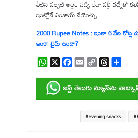
వీటిని పల్చటి అల్లం చట్నీ లేదా పల్లీ చట్నీతో కలి
ఇంట్లోనే ఎంజాయ్ చేయొచ్చు.
2000 Rupee Notes : ఇంకా 6 వేల కోట్ల రూ
ఇంకా టైమ్ ఉందా?
W
X
F
E
C
T
S
h
ac
m
o
hr
h
at
e
ail
p
e
ar
s
b
y
a
e
A
o
Li
d
p
o
n
s
evening snacks
p
k
k