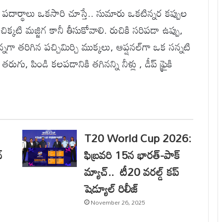
దార్థాలు ఒకసారి చూస్తే.. సుమారు ఒకటిన్నర కప్పుల
 చిక్కటి మజ్జిగ కానీ తీసుకోవాలి. రుచికి సరిపడా ఉప్పు,
నగా తరిగిన పచ్చిమిర్చి ముక్కలు, ఆప్షనల్‌గా ఒక సన్నటి
గు, పిండి కలపడానికి తగినన్ని నీళ్లు , డీప్ ఫ్రైకి
T20 World Cup 2026:
్
ఫిబ్రవరి 15న భారత్-పాక్
మ్యాచ్.. టీ20 వరల్డ్ కప్
షెడ్యూల్ రిలీజ్
November 26, 2025