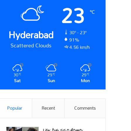
23
℃
Hyderabad
30º - 23º
91%
Scattered Clouds
4.56 km/h
30
29
29
℃
℃
℃
Sat
Sun
Mon
Popular
Recent
Comments
Life: మీకు నచ్చని జీవితాన్ని