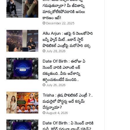
గడుపుతున్నారా? మీ జీవితాన్ని
మార్చుకోలేకపోవడానికి అసలు
కారణం ఇదే!
December 22, 2025
Allu Arjun : ఇకపై 6 నెలలకోసారి
బన్నీ ఫ్యాన్ మీట్..ఐకాన్ స్టార్
పొలిటికల్ ఎంట్రీపై మరోసారి చర్చ
July 28, 2026
Date Of Birth : ఈరోజు ఏ
నెంబర్ వారికి ఎలాంటి లక్
దక్కుతుంది..వీరు ఆవేశాన్ని
తగ్గించుకుంటేనే మంచిది..
July 26, 2026
Trisha : త్రిష పొలిటికల్ ఎంట్రీ ?..
మధురైలో పోస్టర్లు అదే కన్ఫమ్
చేస్తున్నాయా?
August 4, 2026
Date Of Birth : ఏ నెంబర్ వారికి
మనీ, కెరీర్ పరంగా గ్రాండ్ సక్సెస్?