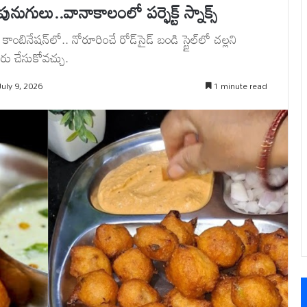
ుగులు..వానాకాలంలో పర్ఫెక్ట్ స్నాక్స్
ంబినేషన్‌లో.. నోరూరించే రోడ్‌సైడ్ బండి స్టైల్‌లో చల్లని
రు చేసుకోవచ్చు.
uly 9, 2026
1 minute read