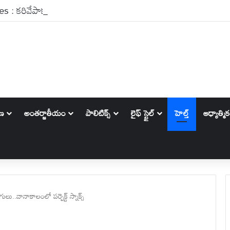
ాణ
అంతర్జాతీయం
పాలిటిక్స్‌
లైఫ్ స్టైల్
హెల్త్
ఆధ్యాత్మి
ు..వానాకాలంలో పర్ఫెక్ట్ స్నాక్స్