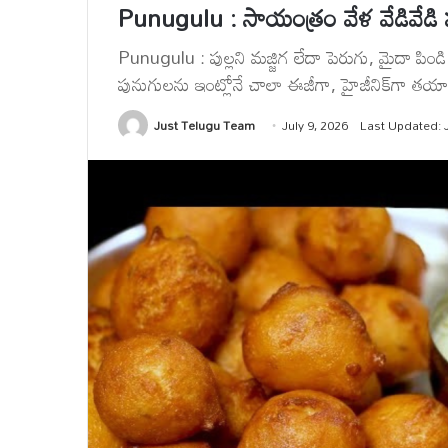
Punugulu : సాయంత్రం వేళ వేడివేడి పున
Punugulu : పుల్లని మజ్జిగ లేదా పెరుగు, మైదా పిండి కా
పునుగులను ఇంట్లోనే చాలా ఈజీగా, హైజీనిక్‌గా తయా
Just Telugu Team
July 9, 2026
Last Updated: J