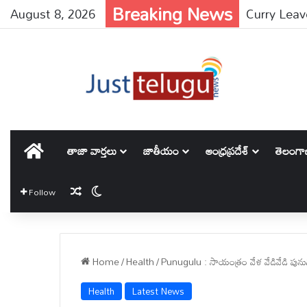
Breaking News
August 8, 2026
హోమ్
తాజా వార్తలు
జాతీయం
ఆంధ్రప్రదేశ్
తెలంగ
Random Article
Switch skin
Follow
Home
/
Health
/
Punugulu : సాయంత్రం వేళ వేడివేడి పునుగుల
Health
Latest News