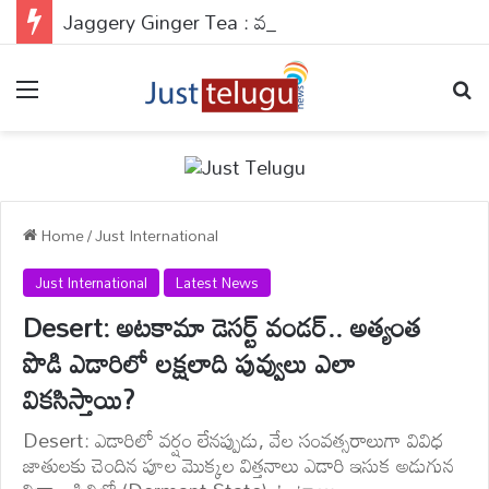
Jaggery Ginger Tea : వర్షాకాలంలో గొంతు కిచ్ కిచ్‌తో సఫర్ అవుతున్నారా?: ఈ హోమ్ మేడ్ మ్యాజిక్‌తో నిమిషాల్లో రిలీఫ్..
Menu
Se
Home
/
Just International
Just International
Latest News
Desert: అటకామా డెసర్ట్ వండర్.. అత్యంత
పొడి ఎడారిలో లక్షలాది పువ్వులు ఎలా
వికసిస్తాయి?
Desert: ఎడారిలో వర్షం లేనప్పుడు, వేల సంవత్సరాలుగా వివిధ
జాతులకు చెందిన పూల మొక్కల విత్తనాలు ఎడారి ఇసుక అడుగున