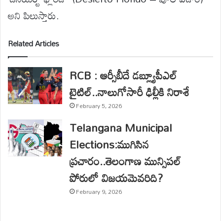
అని పిలుస్తారు.
Related Articles
RCB : ఆర్సీబీదే డబ్ల్యూపీఎల్
టైటిల్..నాలుగోసారీ ఢిల్లీకి నిరాశే
February 5, 2026
Telangana Municipal
Elections:ముగిసిన
ప్రచారం..తెలంగాణ మున్సిపల్
పోరులో విజయమెవరిది?
February 9, 2026