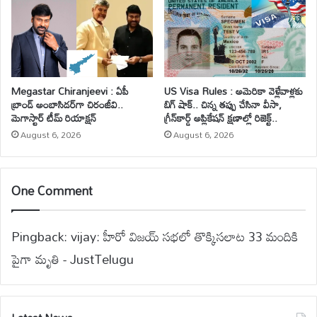
Megastar Chiranjeevi : ఏపీ
US Visa Rules : అమెరికా వెళ్లేవాళ్లకు
బ్రాండ్ అంబాసిడర్‌గా చిరంజీవి..
బిగ్ షాక్.. చిన్న తప్పు చేసినా వీసా,
మెగాస్టార్ టీమ్ రియాక్షన్
గ్రీన్‌కార్డ్ అప్లికేషన్ క్షణాల్లో రిజెక్ట్..
August 6, 2026
August 6, 2026
One Comment
Pingback:
vijay: హీరో విజయ్ సభలో తొక్కిసలాట 33 మందికి
పైగా మృతి - JustTelugu