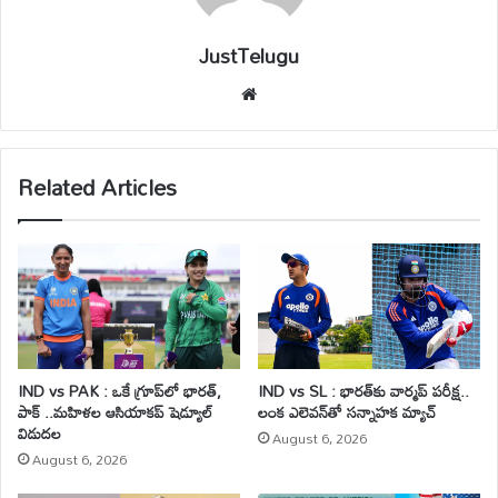
JustTelugu
We
bsi
te
Related Articles
IND vs PAK : ఒకే గ్రూప్‌లో భారత్,
IND vs SL : భారత్‌కు వార్మప్ పరీక్ష..
పాక్ ..మహిళల ఆసియాకప్ షెడ్యూల్
లంక ఎలెవన్‌తో సన్నాహక మ్యాచ్
విడుదల
August 6, 2026
August 6, 2026