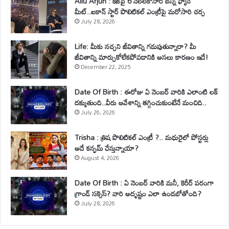
Allu Arjun : ఇకపై 6 నెలలకోసారి బన్నీ ఫ్యాన్
మీట్..ఐకాన్ స్టార్ పొలిటికల్ ఎంట్రీపై మరోసారి చర్చ
July 28, 2026
Life: మీకు నచ్చని జీవితాన్ని గడుపుతున్నారా? మీ
జీవితాన్ని మార్చుకోలేకపోవడానికి అసలు కారణం ఇదే!
December 22, 2025
Date Of Birth : ఈరోజు ఏ నెంబర్ వారికి ఎలాంటి లక్
దక్కుతుంది..వీరు ఆవేశాన్ని తగ్గించుకుంటేనే మంచిది..
July 26, 2026
Trisha : త్రిష పొలిటికల్ ఎంట్రీ ?.. మధురైలో పోస్టర్లు
అదే కన్ఫమ్ చేస్తున్నాయా?
August 4, 2026
Date Of Birth : ఏ నెంబర్ వారికి మనీ, కెరీర్ పరంగా
గ్రాండ్ సక్సెస్? వారి అదృష్టం ఎలా ఉండబోతోంది?
July 28, 2026