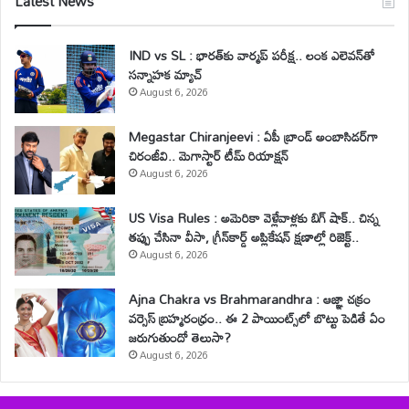
Latest News
IND vs SL : భారత్‌కు వార్మప్ పరీక్ష.. లంక ఎలెవన్‌తో
సన్నాహక మ్యాచ్
August 6, 2026
Megastar Chiranjeevi : ఏపీ బ్రాండ్ అంబాసిడర్‌గా
చిరంజీవి.. మెగాస్టార్ టీమ్ రియాక్షన్
August 6, 2026
US Visa Rules : అమెరికా వెళ్లేవాళ్లకు బిగ్ షాక్.. చిన్న
తప్పు చేసినా వీసా, గ్రీన్‌కార్డ్ అప్లికేషన్ క్షణాల్లో రిజెక్ట్..
August 6, 2026
Ajna Chakra vs Brahmarandhra : ఆజ్ఞా చక్రం
వర్సెస్ బ్రహ్మరంధ్రం.. ఈ 2 పాయింట్స్‌లో బొట్టు పెడితే ఏం
జరుగుతుందో తెలుసా?
August 6, 2026