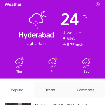
Weather
24
℃
Hyderabad
24º - 23º
86%
Light Rain
5.75 km/h
24
26
27
℃
℃
℃
Thu
Fri
Sat
Popular
Recent
Comments