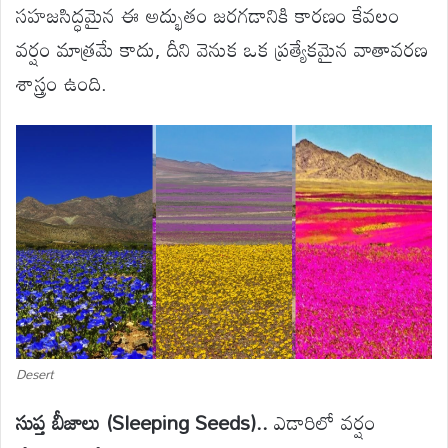
సహజసిద్ధమైన ఈ అద్భుతం జరగడానికి కారణం కేవలం
వర్షం మాత్రమే కాదు, దీని వెనుక ఒక ప్రత్యేకమైన వాతావరణ
శాస్త్రం ఉంది.
Desert
సుప్త బీజాలు (Sleeping Seeds)..
ఎడారిలో వర్షం