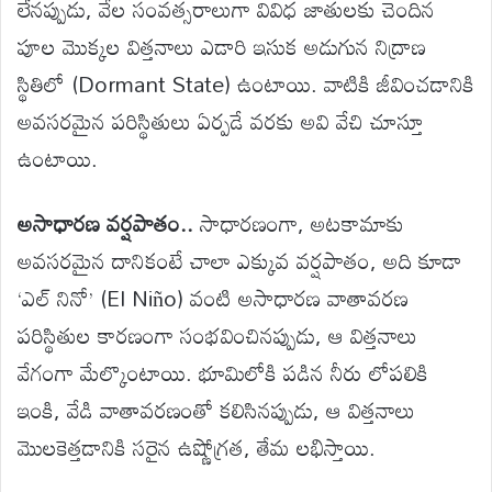
లేనప్పుడు, వేల సంవత్సరాలుగా వివిధ జాతులకు చెందిన
పూల మొక్కల విత్తనాలు ఎడారి ఇసుక అడుగున నిద్రాణ
స్థితిలో (Dormant State) ఉంటాయి. వాటికి జీవించడానికి
అవసరమైన పరిస్థితులు ఏర్పడే వరకు అవి వేచి చూస్తూ
ఉంటాయి.
అసాధారణ వర్షపాతం..
సాధారణంగా, అటకామాకు
అవసరమైన దానికంటే చాలా ఎక్కువ వర్షపాతం, అది కూడా
‘ఎల్ నినో’ (El Niño) వంటి అసాధారణ వాతావరణ
పరిస్థితుల కారణంగా సంభవించినప్పుడు, ఆ విత్తనాలు
వేగంగా మేల్కొంటాయి. భూమిలోకి పడిన నీరు లోపలికి
ఇంకి, వేడి వాతావరణంతో కలిసినప్పుడు, ఆ విత్తనాలు
మొలకెత్తడానికి సరైన ఉష్ణోగ్రత, తేమ లభిస్తాయి.