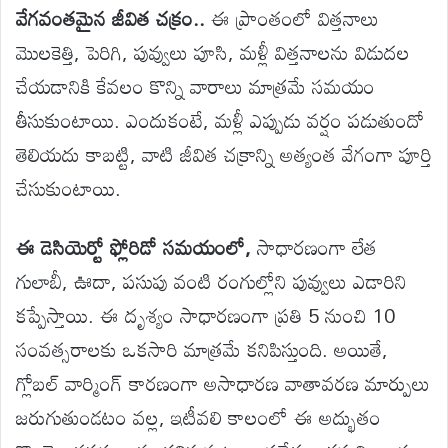
వేగవంతమైన జీవిత చక్రం..
ఈ ప్రాంతంలో విత్తనాలు
మొలకెత్తి, పెరిగి, పువ్వులు పూసి, మళ్లీ విత్తనాలను విడుదల
చేయడానికి కేవలం కొన్ని వారాలు మాత్రమే సమయం
తీసుకుంటాయి. ఎందుకంటే, మళ్లీ ఎప్పుడు వర్షం పడుతుందో
తెలియదు కాబట్టి, వాటి జీవిత చక్రాన్ని అత్యంత వేగంగా పూర్తి
చేసుకుంటాయి.
ఈ డెసియెర్టో ఫ్లోరిడో సమయంలో,
సాధారణంగా లేత
గులాబీ, ఊదా, పసుపు వంటి రంగుల్లోని పువ్వులు ఎడారిని
కప్పేస్తాయి. ఈ దృశ్యం సాధారణంగా ప్రతి 5 నుంచి 10
సంవత్సరాలకు ఒకసారి మాత్రమే కనిపిస్తుంది. అయితే,
గ్లోబల్ వార్మింగ్ కారణంగా అసాధారణ వాతావరణ మార్పులు
జరుగుతుండటం వల్ల, ఇటీవలి కాలంలో ఈ అద్భుతం