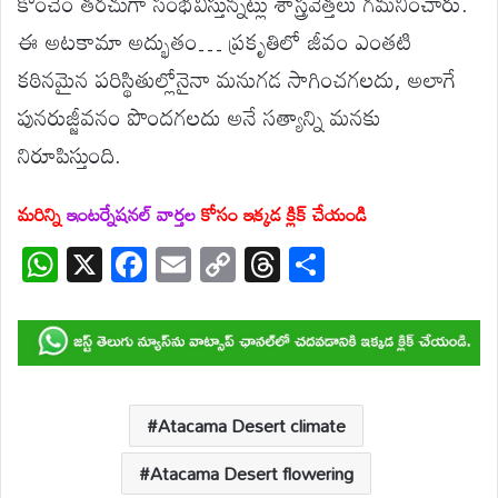
కొంచెం తరచుగా సంభవిస్తున్నట్లు శాస్త్రవేత్తలు గమనించారు.
ఈ అటకామా అద్భుతం… ప్రకృతిలో జీవం ఎంతటి
కఠినమైన పరిస్థితుల్లోనైనా మనుగడ సాగించగలదు, అలాగే
పునరుజ్జీవనం పొందగలదు అనే సత్యాన్ని మనకు
నిరూపిస్తుంది.
మరిన్ని
ఇంటర్నేషనల్ వార్తల
కోసం ఇక్కడ క్లిక్ చేయండి
W
X
F
E
C
T
S
h
ac
m
o
hr
h
at
e
ail
p
e
ar
s
b
y
a
e
A
o
Li
d
p
o
n
s
Atacama Desert climate
p
k
k
Atacama Desert flowering