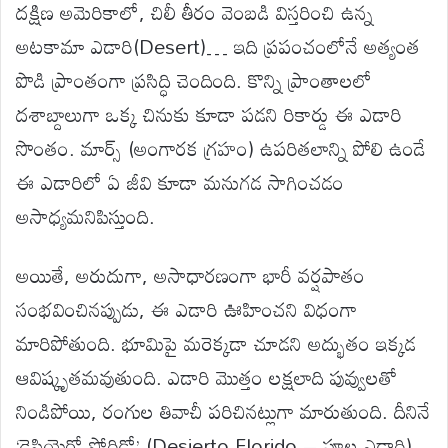
దక్షిణ అమెరికాలో, చిలీ తీరం వెంబడి విస్తరించి ఉన్న
అటకామా ఎడారి(Desert)… ఇది ప్రపంచంలోనే అత్యంత
పొడి ప్రాంతంగా ప్రసిద్ధి చెందింది. కొన్ని ప్రాంతాలలో
దశాబ్దాలుగా ఒక్క చినుకు కూడా పడని రికార్డు ఈ ఎడారి
సొంతం. మార్స్ (అంగారక గ్రహం) ఉపరితలాన్ని పోలి ఉండే
ఈ ఎడారిలో ఏ జీవి కూడా మనుగడ సాగించడం
అసాధ్యమనిపిస్తుంది.
అయితే, అరుదుగా, అసాధారణంగా భారీ వర్షపాతం
సంభవించినప్పుడు, ఈ ఎడారి ఊహించని విధంగా
మారిపోతుంది. భూమిపై మరెక్కడా చూడని అద్భుతం ఇక్కడ
ఆవిష్కృతమవుతుంది. ఎడారి మొత్తం లక్షలాది పువ్వులతో
నిండిపోయి, రంగుల తివాచీ పరిచినట్లుగా మారుతుంది. దీనినే
‘డెసియెర్టో ఫ్లోరిడో’ (Desierto Florido – పూల ఎడారి)