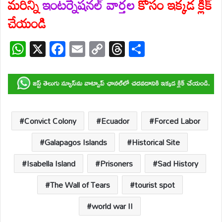
మరిన్ని
ఇంటర్నేషనల్ వార్తల
కోసం ఇక్కడ క్లిక్
చేయండి
W
X
F
E
C
T
S
h
ac
m
o
hr
h
at
e
ail
p
e
ar
s
b
y
a
e
A
o
Li
d
p
o
n
s
Convict Colony
Ecuador
Forced Labor
p
k
k
Galapagos Islands
Historical Site
Isabella Island
Prisoners
Sad History
The Wall of Tears
tourist spot
world war II