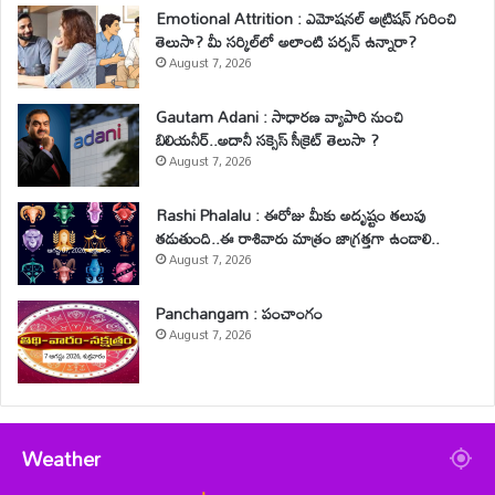
Emotional Attrition : ఎమోషనల్ అట్రిషన్ గురించి
తెలుసా? మీ సర్కిల్‌లో అలాంటి పర్సన్ ఉన్నారా?
August 7, 2026
Gautam Adani : సాధారణ వ్యాపారి నుంచి
బిలియనీర్..అదానీ సక్సెస్ సీక్రెట్ తెలుసా ?
August 7, 2026
Rashi Phalalu : ఈరోజు మీకు అదృష్టం తలుపు
తడుతుంది..ఈ రాశివారు మాత్రం జాగ్రత్తగా ఉండాలి..
August 7, 2026
Panchangam : పంచాంగం
August 7, 2026
Weather