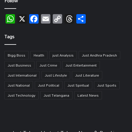
Follow
WhatsApp
X
Facebook
Email
Copy
Threads
Share
Link
Tags
Bigg Boss
Health
just Analysis
Just Andhra Pradesh
Just Business
Just Crime
Just Entertainment
Just International
Just Lifestyle
Just Literature
Just National
Just Political
Just Spiritual
Just Sports
Just Technology
Just Telangana
Latest News