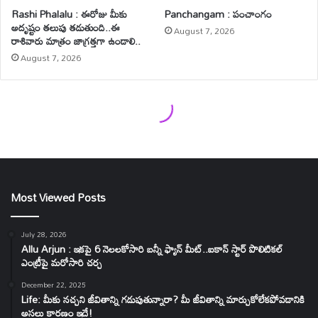
Most Viewed Posts
July 28, 2026
Allu Arjun : ఇకపై 6 నెలలకోసారి బన్నీ ఫ్యాన్ మీట్..ఐకాన్ స్టార్ పొలిటికల్
ఎంట్రీపై మరోసారి చర్చ
December 22, 2025
Life: మీకు నచ్చని జీవితాన్ని గడుపుతున్నారా? మీ జీవితాన్ని మార్చుకోలేకపోవడానికి
అసలు కారణం ఇదే!