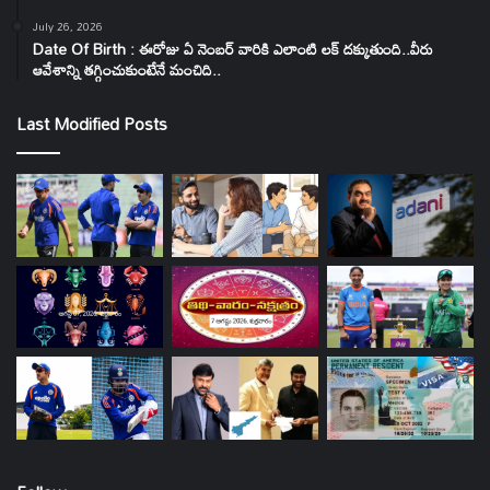
July 26, 2026
Date Of Birth : ఈరోజు ఏ నెంబర్ వారికి ఎలాంటి లక్ దక్కుతుంది..వీరు
ఆవేశాన్ని తగ్గించుకుంటేనే మంచిది..
Last Modified Posts