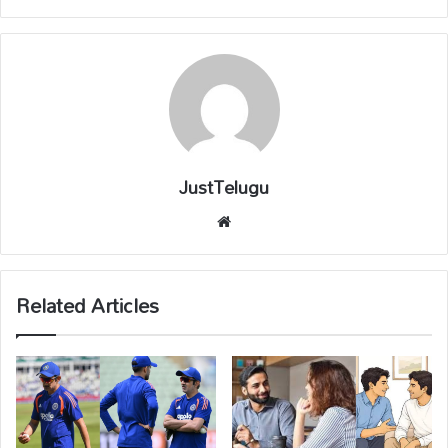
JustTelugu
We
bsi
te
Related Articles