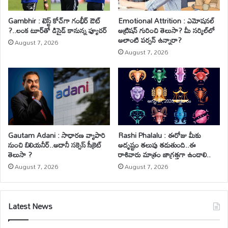
Gambhir : టెస్ట్ కోచ్‌గా గంభీర్ ఔట్
Emotional Attrition : ఎమోషనల్
?..లంక టూర్‌తో డిసైడ్ కానున్న ఫ్యూచర్
అట్రిషన్ గురించి తెలుసా? మీ సర్కిల్‌లో
అలాంటి పర్సన్ ఉన్నారా?
August 7, 2026
August 7, 2026
Gautam Adani : సాధారణ వ్యాపారి
Rashi Phalalu : ఈరోజు మీకు
నుంచి బిలియనీర్..అదానీ సక్సెస్ సీక్రెట్
అదృష్టం తలుపు తడుతుంది..ఈ
తెలుసా ?
రాశివారు మాత్రం జాగ్రత్తగా ఉండాలి..
August 7, 2026
August 7, 2026
Latest News