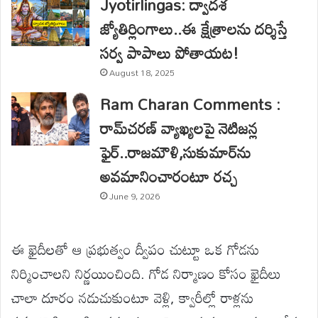
Jyotirlingas: ద్వాదశ
జ్యోతిర్లింగాలు..ఈ క్షేత్రాలను దర్శిస్తే
సర్వ పాపాలు పోతాయట!
August 18, 2025
Ram Charan Comments :
రామ్‌చరణ్ వ్యాఖ్యలపై నెటిజన్ల
ఫైర్..రాజమౌళి,సుకుమార్‌ను
అవమానించారంటూ రచ్చ
June 9, 2026
ఈ ఖైదీలతో ఆ ప్రభుత్వం ద్వీపం చుట్టూ ఒక గోడను
నిర్మించాలని నిర్ణయించింది. గోడ నిర్మాణం కోసం ఖైదీలు
చాలా దూరం నడుచుకుంటూ వెళ్లి, క్వారీల్లో రాళ్లను