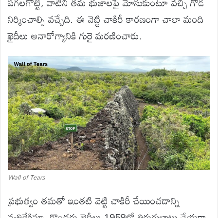
పగలగొట్టి, వాటిని తమ భుజాలపై మోసుకుంటూ వచ్చి గోడ
నిర్మించాల్సి వచ్చేది. ఈ వెట్టి చాకిరీ కారణంగా చాలా మంది
ఖైదీలు అనారోగ్యానికి గురై మరణించారు.
Wall of Tears
ప్రభుత్వం తమతో ఇంతటి వెట్టి చాకిరీ చేయించడాన్ని
వ్యతిరేకిస్తూ, కొందరు ఖైదీలు 1958లో తిరుగుబాటు చేయగా,