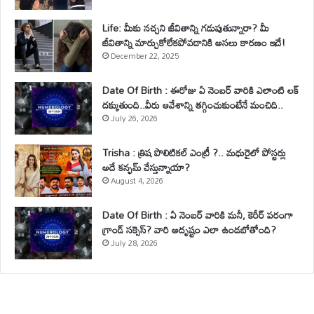
Life: మీకు నచ్చని జీవితాన్ని గడుపుతున్నారా? మీ
జీవితాన్ని మార్చుకోలేకపోవడానికి అసలు కారణం ఇదే!
December 22, 2025
Date Of Birth : ఈరోజు ఏ నెంబర్ వారికి ఎలాంటి లక్
దక్కుతుంది..వీరు ఆవేశాన్ని తగ్గించుకుంటేనే మంచిది..
July 26, 2026
Trisha : త్రిష పొలిటికల్ ఎంట్రీ ?.. మధురైలో పోస్టర్లు
అదే కన్ఫమ్ చేస్తున్నాయా?
August 4, 2026
Date Of Birth : ఏ నెంబర్ వారికి మనీ, కెరీర్ పరంగా
గ్రాండ్ సక్సెస్? వారి అదృష్టం ఎలా ఉండబోతోంది?
July 28, 2026