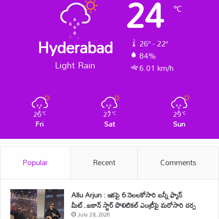
24
℃
Hyderabad
26º - 22º
84%
Light Rain
6.01 km/h
26
27
29
℃
℃
℃
Fri
Sat
Sun
Popular
Recent
Comments
Allu Arjun : ఇకపై 6 నెలలకోసారి బన్నీ ఫ్యాన్
మీట్..ఐకాన్ స్టార్ పొలిటికల్ ఎంట్రీపై మరోసారి చర్చ
July 28, 2026