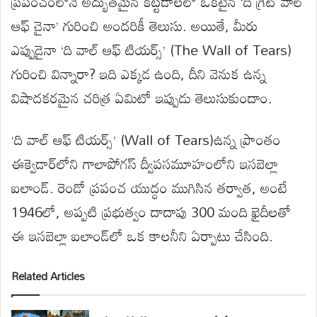
ప్రపంచంలోనే అద్భుతమైన కట్టడాలలో ఒకటైన ‘ది గ్రేట్ వాల్
ఆఫ్ చైనా’ గురించి అందరికీ తెలుసు. అయితే, మీరు
ఎప్పుడైనా ‘ది వాల్ ఆఫ్ టియర్స్’ (The Wall of Tears)
గురించి విన్నారా? ఇది ఎక్కడ ఉంది, దీని వెనుక ఉన్న
విషాదకరమైన చరిత్ర ఏమిటో ఇప్పుడు తెలుసుకుందాం.
‘ది వాల్ ఆఫ్ టియర్స్’ (Wall of Tears)ఉన్న ప్రాంతం
ఈక్వెడార్‌లోని గాలాపోగస్ ద్వీపసమూహంలోని ఇసబెల్లా
ఐలాండ్. రెండో ప్రపంచ యుద్ధం ముగిసిన తర్వాత, అంటే
1946లో, అప్పటి ప్రభుత్వం దాదాపు 300 మంది ఖైదీలతో
ఈ ఇసబెల్లా ఐలాండ్‌లో ఒక కాలనీని ఏర్పాటు చేసింది.
Related Articles