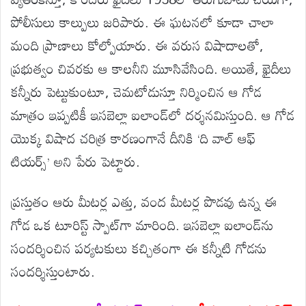
పోలీసులు కాల్పులు జరిపారు. ఈ ఘటనలో కూడా చాలా
మంది ప్రాణాలు కోల్పోయారు. ఈ వరుస విషాదాలతో,
ప్రభుత్వం చివరకు ఆ కాలనీని మూసివేసింది. అయితే, ఖైదీలు
కన్నీరు పెట్టుకుంటూ, చెమటోడుస్తూ నిర్మించిన ఆ గోడ
మాత్రం ఇప్పటికీ ఇసబెల్లా ఐలాండ్‌లో దర్శనమిస్తుంది. ఆ గోడ
యొక్క విషాద చరిత్ర కారణంగానే దీనికి ‘ది వాల్ ఆఫ్
టియర్స్’ అని పేరు పెట్టారు.
ప్రస్తుతం ఆరు మీటర్ల ఎత్తు, వంద మీటర్ల పొడవు ఉన్న ఈ
గోడ ఒక టూరిస్ట్ స్పాట్‌గా మారింది. ఇసబెల్లా ఐలాండ్‌ను
సందర్శించిన పర్యటకులు కచ్చితంగా ఈ కన్నీటి గోడను
సందర్శిస్తుంటారు.