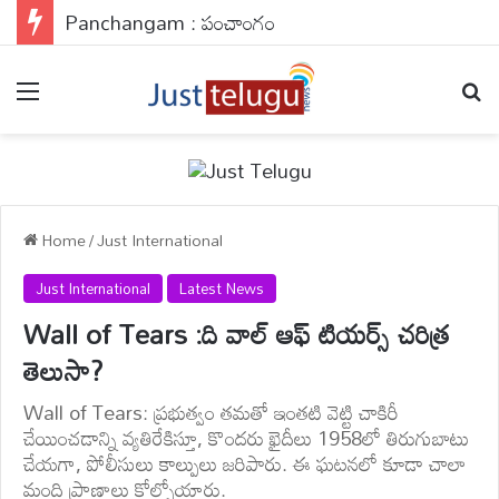
Panchangam : పంచాంగం
Menu
Se
Home
/
Just International
Just International
Latest News
Wall of Tears :ది వాల్‌ ఆఫ్‌ టియర్స్‌ చరిత్ర
తెలుసా?
Wall of Tears: ప్రభుత్వం తమతో ఇంతటి వెట్టి చాకిరీ
చేయించడాన్ని వ్యతిరేకిస్తూ, కొందరు ఖైదీలు 1958లో తిరుగుబాటు
చేయగా, పోలీసులు కాల్పులు జరిపారు. ఈ ఘటనలో కూడా చాలా
మంది ప్రాణాలు కోల్పోయారు.