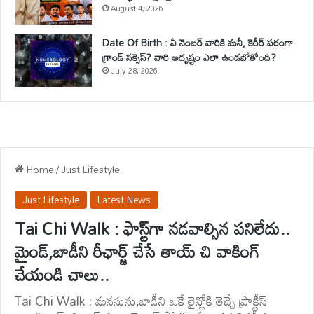
August 4, 2026
Date Of Birth : ఏ నెంబర్ వారికి మనీ, కెరీర్ పరంగా
గ్రాండ్ సక్సెస్? వారి అదృష్టం ఎలా ఉండబోతోంది?
July 28, 2026