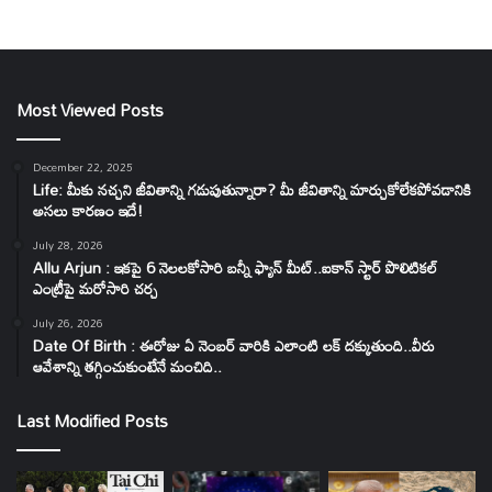
Most Viewed Posts
December 22, 2025
Life: మీకు నచ్చని జీవితాన్ని గడుపుతున్నారా? మీ జీవితాన్ని మార్చుకోలేకపోవడానికి
అసలు కారణం ఇదే!
July 28, 2026
Allu Arjun : ఇకపై 6 నెలలకోసారి బన్నీ ఫ్యాన్ మీట్..ఐకాన్ స్టార్ పొలిటికల్
ఎంట్రీపై మరోసారి చర్చ
July 26, 2026
Date Of Birth : ఈరోజు ఏ నెంబర్ వారికి ఎలాంటి లక్ దక్కుతుంది..వీరు
ఆవేశాన్ని తగ్గించుకుంటేనే మంచిది..
Last Modified Posts