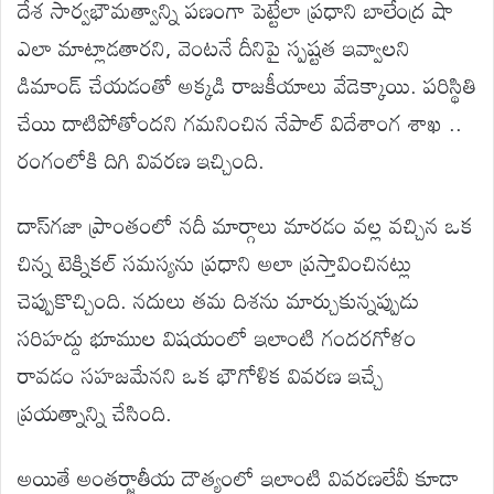
దేశ సార్వభౌమత్వాన్ని పణంగా పెట్టేలా ప్రధాని బాలేంద్ర షా
ఎలా మాట్లాడతారని, వెంటనే దీనిపై స్పష్టత ఇవ్వాలని
డిమాండ్ చేయడంతో అక్కడి రాజకీయాలు వేడెక్కాయి. పరిస్థితి
చేయి దాటిపోతోందని గమనించిన నేపాల్ విదేశాంగ శాఖ ..
రంగంలోకి దిగి వివరణ ఇచ్చింది.
దాస్‌గజా ప్రాంతంలో నదీ మార్గాలు మారడం వల్ల వచ్చిన ఒక
చిన్న టెక్నికల్ సమస్యను ప్రధాని అలా ప్రస్తావించినట్లు
చెప్పుకొచ్చింది. నదులు తమ దిశను మార్చుకున్నప్పుడు
సరిహద్దు భూముల విషయంలో ఇలాంటి గందరగోళం
రావడం సహజమేనని ఒక భౌగోళిక వివరణ ఇచ్చే
ప్రయత్నాన్ని చేసింది.
అయితే అంతర్జాతీయ దౌత్యంలో ఇలాంటి వివరణలేవీ కూడా