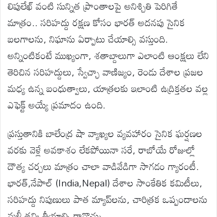
లిపులేఖ్ వంటి సున్నిత ప్రాంతాలపై అనిశ్చితి పెరిగితే
మాత్రం.. సరిహద్దు రక్షణ కోసం భారత్ అదనపు సైనిక
బలగాలను, నిఘాను ఏర్పాటు చేయాల్సి వస్తుంది.
అన్నింటికంటే ముఖ్యంగా, శతాబ్దాలుగా ఎలాంటి ఆంక్షలు లేని
తెరిచిన సరిహద్దులు, స్వేచ్ఛా వాణిజ్యం, రెండు దేశాల ప్రజల
మధ్య ఉన్న బంధుత్వాలు, యాత్రలకు ఇలాంటి ఉద్రిక్తతల వల్ల
ఎఫెక్ట్ అయ్యే ప్రమాదం ఉంది.
ప్రస్తుతానికి బాలేంద్ర షా వ్యాఖ్యల వ్యవహారం సైనిక ఘర్షణల
వరకు వెళ్లే అవకాశం లేకపోయినా సరే, రాబోయే రోజుల్లో
దౌత్య చర్చలు మాత్రం చాలా వాడివేడిగా సాగడం గ్యారంటీ.
భారత్,నేపాల్ (India,Nepal) దేశాల సాంకేతిక కమిటీలు,
సరిహద్దు నిపుణులు పాత మ్యాప్‌లను, చారిత్రక ఒప్పందాలను
మళ్లీ తవ్వి తీయాల్సి రావొచ్చు.