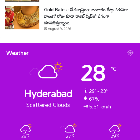
Gold Rates : దేశవ్యాప్తంగా బంగారం రేట్లు వరుసగా
నాలుగో రోజు కూడా రాకెట్ స్పీడ్‌తో వేగంగా
దూసుకెళ్తున్నాయి.
August 9, 2026
Weather
28
℃
Hyderabad
29º - 23º
67%
Scattered Clouds
5.51 km/h
29
27
29
℃
℃
℃