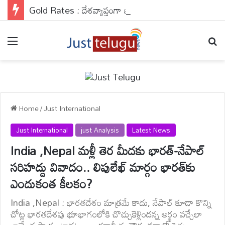
Gold Rates : దేశవ్యాప్తంగా బంగారం రేట్లు వరుసగా నాలుగో రోజు కూడా రాకెట్ స్పీడ్‌తో వేగంగా దూసుకెళ్తున్నాయి.
Menu
Se
Home
/
Just International
Just International
just Analysis
Latest News
India ,Nepal మళ్లీ తెర మీదకు భారత్-నేపాల్
సరిహద్దు వివాదం.. లిపులేఖ్ మార్గం భారత్‌కు
ఎందుకంత కీలకం?
India ,Nepal : భారతదేశం మాత్రమే కాదు, నేపాల్ కూడా కొన్ని
చోట్ల భారతదేశపు భూభాగంలోకి చొచ్చుకెళ్లిందన్న అర్థం వచ్చేలా