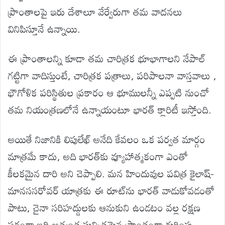
ప్రాంతాలపై ఇరు దేశాలూ వేర్వేరుగా తమ వాదనలు
వినిపిస్తూనే ఉన్నాయి.
ఈ ప్రాంతాలన్ని కూడా తమ చారిత్రక భూభాగాలని నేపాల్
గట్టిగా వాదిస్తుంటే, చారిత్రక పత్రాలు, పరిపాలనా వాస్తవాలు ,
భౌగోళిక పరిస్థితుల ప్రకారం ఆ భూములన్నీ ఎప్పటి నుంచో
తమ నియంత్రణలోనే ఉన్నాయంటూ భారత్ క్లారిటీ ఇస్తోంది.
అయితే నిజానికి లిపులేఖ్ అనేది కేవలం ఒక పర్వత మార్గం
మాత్రమే కాదు, అది భారత్‌కు వ్యూహాత్మకంగా ఎంతో
కీలకమైన దారి అని చెప్పాలి. మన హిందువుల పవిత్ర కైలాష్-
మానససరోవర్ యాత్రకు ఈ రూట్‌ను భారత్ వాడుకోవడంతో
పాటు, చైనా సరిహద్దులకు ఆనుకుని ఉండటం వల్ల రక్షణ
పరంగా ఇది అత్యంత సున్నితమైన ప్రాంతంగా గుర్తింపు