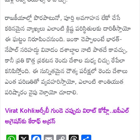
రాజకీయాల్లో పొరపాటునో, పూర్తి అవగాహన లేకో చేసే
కఠినమైన వ్యాఖ్యలు ఎలాంటి క్లిష్ట పరిస్థితులకు దారితీస్తాయో
ఈ ఘట్టం నిరూపించనుంది. ఇంకా చెప్పాలంటే భారత్-
నేపాల్ సరిహద్దు వివాదం దశాబ్దాల నాటి పాతదే కావచ్చు,
కానీ ప్రతి కొత్త ప్రకటన రెండు దేశాల మధ్య చిచ్చు రేపేలా
కనిపిస్తోంది. ఈ సున్నితమైన దౌత్య పరీక్షలో రెండు దేశాలు
ఎంత పరిణతితో వ్యవహరిస్తాయో, ఎలాంటి శాంతియుత
పరిష్కారం వైపు వెళ్తాయో చూడాలి.
Virat Kohli:ఆర్సీబీ గుండె చప్పుడు విరాట్ కోహ్లీ..ఐపీఎల్
అగ్రెషన్‌కు కేరాఫ్ అడ్రస్
W
X
F
E
C
T
S