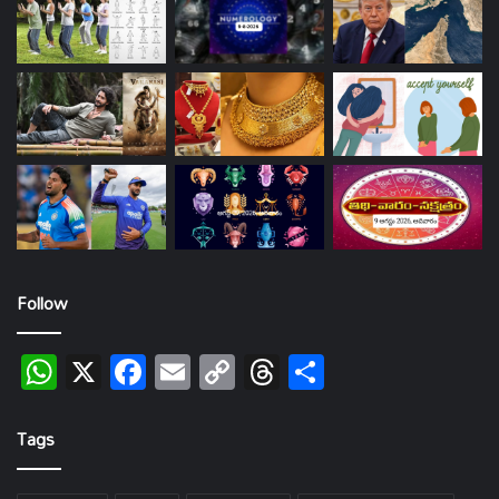
Follow
WhatsApp
X
Facebook
Email
Copy
Threads
Share
Link
Tags