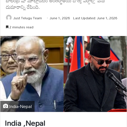
బాలేంద్ర షా మాట్లాడటం అంతర్జాతీయ దౌత్య వర్గాల్లో పెను
దుమారాన్ని రేపింది.
Just Telugu Team
June 1, 2026
Last Updated: June 1, 2026
2 minutes read
India-Nepal
India ,Nepal