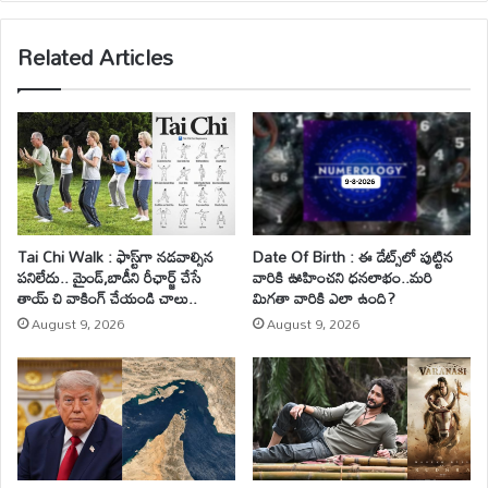
Related Articles
Tai Chi Walk : ఫాస్ట్‌గా నడవాల్సిన
Date Of Birth : ఈ డేట్స్‌లో పుట్టిన
పనిలేదు.. మైండ్‌,బాడీని రీఛార్జ్ చేసే
వారికి ఊహించని ధనలాభం..మరి
తాయ్ చి వాకింగ్‌ చేయండి చాలు..
మిగతా వారికి ఎలా ఉంది?
August 9, 2026
August 9, 2026