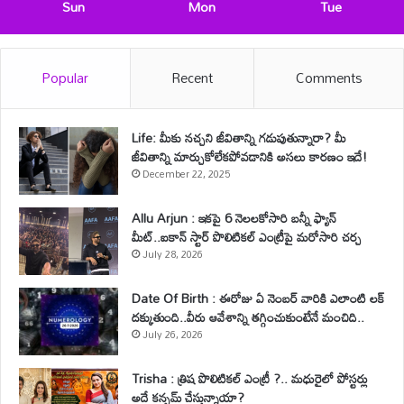
Sun
Mon
Tue
Popular
Recent
Comments
Life: మీకు నచ్చని జీవితాన్ని గడుపుతున్నారా? మీ
జీవితాన్ని మార్చుకోలేకపోవడానికి అసలు కారణం ఇదే!
December 22, 2025
Allu Arjun : ఇకపై 6 నెలలకోసారి బన్నీ ఫ్యాన్
మీట్..ఐకాన్ స్టార్ పొలిటికల్ ఎంట్రీపై మరోసారి చర్చ
July 28, 2026
Date Of Birth : ఈరోజు ఏ నెంబర్ వారికి ఎలాంటి లక్
దక్కుతుంది..వీరు ఆవేశాన్ని తగ్గించుకుంటేనే మంచిది..
July 26, 2026
Trisha : త్రిష పొలిటికల్ ఎంట్రీ ?.. మధురైలో పోస్టర్లు
అదే కన్ఫమ్ చేస్తున్నాయా?