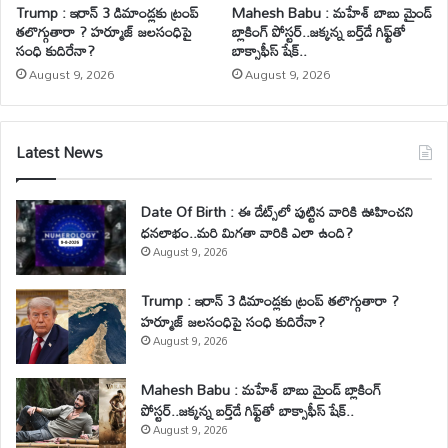
Trump : ఇరాన్ 3 డిమాండ్లకు ట్రంప్
Mahesh Babu : మహేశ్‌ బాబు మైండ్
తలొగ్గుతారా ? హర్మూజ్ జలసంధిపై
బ్లాకింగ్ పోస్టర్..జక్కన్న బర్త్‌డే గిఫ్ట్‌తో
సంధి కుదిరేనా?
బాక్సాఫీస్ షేక్..
August 9, 2026
August 9, 2026
Latest News
Date Of Birth : ఈ డేట్స్‌లో పుట్టిన వారికి ఊహించని
ధనలాభం..మరి మిగతా వారికి ఎలా ఉంది?
August 9, 2026
Trump : ఇరాన్ 3 డిమాండ్లకు ట్రంప్ తలొగ్గుతారా ?
హర్మూజ్ జలసంధిపై సంధి కుదిరేనా?
August 9, 2026
Mahesh Babu : మహేశ్‌ బాబు మైండ్ బ్లాకింగ్
పోస్టర్..జక్కన్న బర్త్‌డే గిఫ్ట్‌తో బాక్సాఫీస్ షేక్..
August 9, 2026