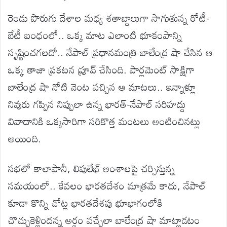
రెండు పొరుగు దేశాల మధ్య శతాబ్దాలుగా సాగుతున్న రోటీ-
బేటీ బంధంలో.. ఒక్క మాట ఎలాంటి భూకంపాన్ని
సృష్టించగలదో.. నేపాల్ ప్రధానమంత్రి బాలేంద్ర షా చేసిన ఆ
ఒక్క తాజా ప్రకటన ప్రూవ్ చేసింది. పార్లమెంట్ సాక్షిగా
బాలేంద్ర షా నోటి వెంట వచ్చిన ఆ మాటలు.. ఇన్నాళ్లూ
నివురు గప్పిన నిప్పులా ఉన్న భారత్-నేపాల్ సరిహద్దు
వివాదానికి ఒక్కసారిగా సరికొత్త మంటలు అంటించినట్లు
అయింది.
సభలో కాలాపానీ, లిపులేఖ్ అంశాలపై చర్చిస్తున్న
సమయంలో.. కేవలం భారతదేశం మాత్రమే కాదు, నేపాల్
కూడా కొన్ని చోట్ల భారతదేశపు భూభాగంలోకి
చొచ్చుకెళ్లిందన్న అర్థం వచ్చేలా బాలేంద్ర షా మాట్లాడటం