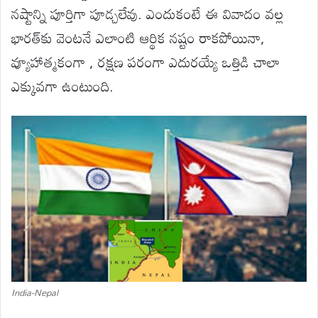
నష్టాన్ని పూర్తిగా పూడ్చలేవు. ఎందుకంటే ఈ వివాదం వల్ల
భారత్‌కు వెంటనే ఎలాంటి ఆర్థిక నష్టం రాకపోయినా,
వ్యూహాత్మకంగా , రక్షణ పరంగా ఎదురయ్యే ఒత్తిడి చాలా
ఎక్కువగా ఉంటుంది.
India-Nepal