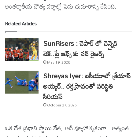
అంతర్జాతీయ దౌత్య వర్గాల్లో పెను దుమారాన్ని రేపింది.
Related Articles
SunRisers : చెపాక్ లో చెన్నైకి
చెక్..ప్లే ఆఫ్స్ కు సన్ రైజర్స్
May 19, 2026
Shreyas Iyer: ఐసీయూలో శ్రేయాస్
అయ్యర్.. రక్తస్రావంతో పరిస్థితి
సీరియస్
October 27, 2025
ఒక దేశ ప్రధాని స్థాయి నేత, అదీ వ్యూహాత్మకంగా.. అత్యంత