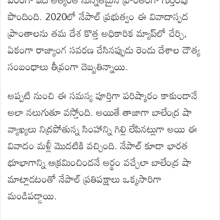
పొందింది. 2020లో నేపాల్ ప్రభుత్వం ఈ వివాదాస్పద
ప్రాంతాలను తమ దేశ కొత్త అధికారిక మ్యాప్‌లో చేర్చి,
ఏకంగా రాజ్యాంగ సవరణ చేసినప్పుడు రెండు దేశాల దౌత్య
సంబంధాలు తీవ్రంగా దెబ్బతిన్నాయి.
అప్పటి నుంచి ఈ సమస్య పూర్తిగా పరిష్కారం కాకుండానే
అలా నలుగుతూ వస్తోంది. అయితే తాజాగా బాలేంద్ర షా
వ్యాఖ్యలు నిద్రపోతున్న సింహాన్ని గిల్లి లేపినట్లుగా అయి ఈ
వివాదం మళ్లీ మొదటికి వచ్చింది. నేపాల్ కూడా భారత
భూభాగాన్ని ఆక్రమించిందనే అర్థం వచ్చేలా బాలేంద్ర షా
మాట్లాడటంతో నేపాల్ ప్రతిపక్షాలు ఒక్కసారిగా
మండిపడ్డాయి.