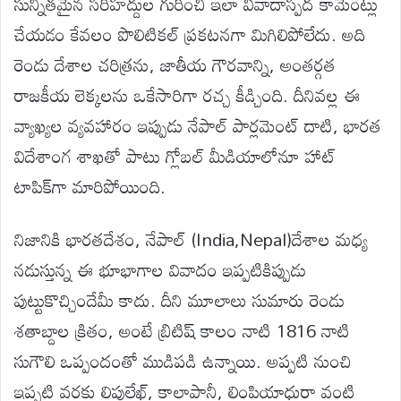
సున్నితమైన సరిహద్దుల గురించి ఇలా వివాదాస్పద కామెంట్లు
చేయడం కేవలం పొలిటికల్ ప్రకటనగా మిగిలిపోలేదు. అది
రెండు దేశాల చరిత్రను, జాతీయ గౌరవాన్ని, అంతర్గత
రాజకీయ లెక్కలను ఒకేసారిగా రచ్చ కీడ్చింది. దీనివల్ల ఈ
వ్యాఖ్యల వ్యవహారం ఇప్పుడు నేపాల్ పార్లమెంట్‌ దాటి, భారత
విదేశాంగ శాఖతో పాటు గ్లోబల్ మీడియాలోనూ హాట్
టాపిక్‌గా మారిపోయింది.
నిజానికి భారతదేశం, నేపాల్ (India,Nepal)దేశాల మధ్య
నడుస్తున్న ఈ భూభాగాల వివాదం ఇప్పటికిప్పుడు
పుట్టుకొచ్చిందేమీ కాదు. దీని మూలాలు సుమారు రెండు
శతాబ్దాల క్రితం, అంటే బ్రిటిష్ కాలం నాటి 1816 నాటి
సుగౌలి ఒప్పందంతో ముడిపడి ఉన్నాయి. అప్పటి నుంచి
ఇప్పటి వరకు లిపులేఖ్, కాలాపానీ, లింపియాధురా వంటి