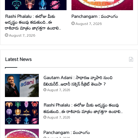
Rashi Phalalu : ఈరోజు మీకు
Panchangam : పంచాంగం
అదృష్టం తలుపు తడుతుంది..ఈ
August 7, 2026
రాశివారు మాత్రం జాగ్రత్తగా ఉండాలి..
August 7, 2026
Latest News
Gautam Adani : సాధారణ వ్యాపారి నుంచి
బిలియనీర్..అదానీ సక్సెస్ సీక్రెట్ తెలుసా ?
August 7, 2026
Rashi Phalalu : ఈరోజు మీకు అదృష్టం తలుపు
తడుతుంది..ఈ రాశివారు మాత్రం జాగ్రత్తగా ఉండాలి..
August 7, 2026
Panchangam : పంచాంగం