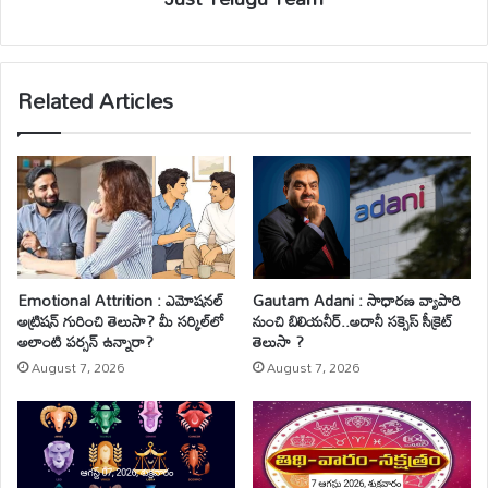
Related Articles
Emotional Attrition : ఎమోషనల్
Gautam Adani : సాధారణ వ్యాపారి
అట్రిషన్ గురించి తెలుసా? మీ సర్కిల్‌లో
నుంచి బిలియనీర్..అదానీ సక్సెస్ సీక్రెట్
అలాంటి పర్సన్ ఉన్నారా?
తెలుసా ?
August 7, 2026
August 7, 2026