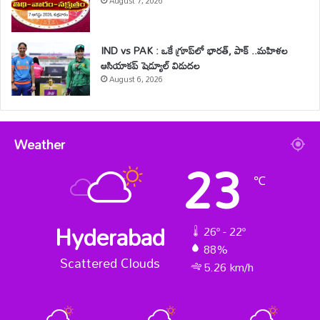
August 7, 2026
IND vs PAK : ఒకే గ్రూప్‌లో భారత్, పాక్ ..మహిళల
ఆసియాకప్ షెడ్యూల్ విడుదల
August 6, 2026
Weather
23
℃
Hyderabad
26º - 22º
88%
Scattered Clouds
5.26 km/h