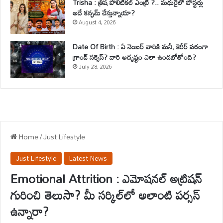
Trisha : త్రిష పొలిటికల్ ఎంట్రీ ?.. మధురైలో పోస్టర్లు
అదే కన్ఫమ్ చేస్తున్నాయా?
August 4, 2026
Date Of Birth : ఏ నెంబర్ వారికి మనీ, కెరీర్ పరంగా
గ్రాండ్ సక్సెస్? వారి అదృష్టం ఎలా ఉండబోతోంది?
July 28, 2026