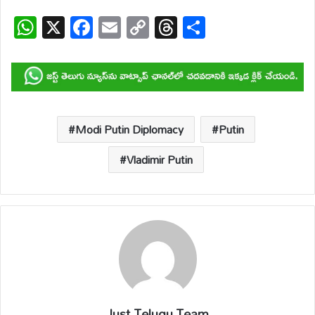
W
X
F
E
C
T
S
h
ac
m
o
hr
h
at
e
ail
p
e
ar
s
b
y
a
e
A
o
Li
d
p
o
n
s
Modi Putin Diplomacy
Putin
p
k
k
Vladimir Putin
Just Telugu Team