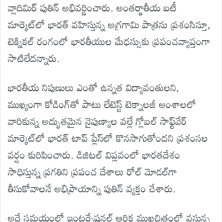
వ్లాదిమిర్ పుతిన్ అభివర్ణించారు. అంతర్జాతీయ ఐటీ
మార్కెట్‌లో భారత్ వహిస్తున్న అగ్రగామి పాత్రను ప్రశంసిస్తూ,
టెక్నికల్ రంగంలో భారతీయుల మేధస్సుకు ప్రపంచవ్యాప్తంగా
సాటిలేదన్నారు.
భారతీయ నిపుణులు ఎంతో ఉన్నత విద్యావంతులని,
ముఖ్యంగా కోడింగ్‌తో పాటు లేటెస్ట్ టెక్నాలజీ అంశాలలో
వారికున్న అద్భుతమైన నైపుణ్యాల వల్లే గ్లోబల్ సాఫ్ట్‌వేర్
మార్కెట్‌లో భారత్ టాప్ ప్లేస్‌లో కొనసాగుతోందని ప్రశంసల
వర్షం కురిపించారు. డిజిటల్ విప్లవంలో భారతదేశం
సాధిస్తున్న ప్రగతిని ప్రపంచ దేశాలు రోల్‌ మోడల్‌గా
తీసుకోవాలనే అభిప్రాయాన్ని పుతిన్ వ్యక్తం చేశారు.
అదే సమయంలో ఇంటర్నేషనల్ ఆర్థిక ముఖచిత్రంలో వస్తున్న