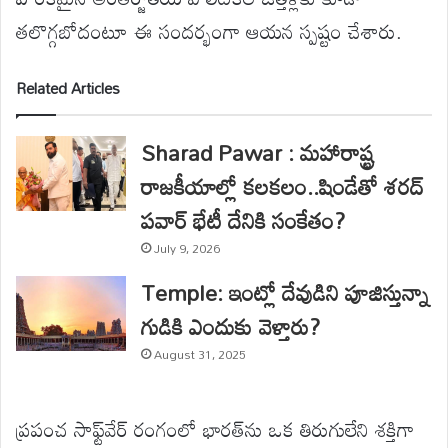
తలొగ్గబోదంటూ ఈ సందర్భంగా ఆయన స్పష్టం చేశారు.
Related Articles
Sharad Pawar : మహారాష్ట్ర
రాజకీయాల్లో కలకలం..షిండేతో శరద్
పవార్ భేటీ దేనికి సంకేతం?
July 9, 2026
Temple: ఇంట్లో దేవుడిని పూజిస్తున్నా
గుడికి ఎందుకు వెళ్తారు?
August 31, 2025
ప్రపంచ సాఫ్ట్‌వేర్ రంగంలో భారత్‌ను ఒక తిరుగులేని శక్తిగా