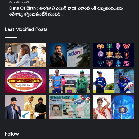
July 26, 2026
Date Of Birth : ఈరోజు ఏ నెంబర్ వారికి ఎలాంటి లక్ దక్కుతుంది..వీరు
ఆవేశాన్ని తగ్గించుకుంటేనే మంచిది..
Last Modified Posts
Follow