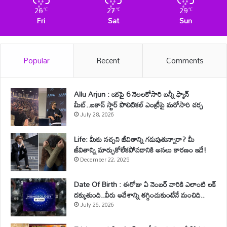
26
27
29
℃
℃
℃
Fri
Sat
Sun
Popular
Recent
Comments
Allu Arjun : ఇకపై 6 నెలలకోసారి బన్నీ ఫ్యాన్
మీట్..ఐకాన్ స్టార్ పొలిటికల్ ఎంట్రీపై మరోసారి చర్చ
July 28, 2026
Life: మీకు నచ్చని జీవితాన్ని గడుపుతున్నారా? మీ
జీవితాన్ని మార్చుకోలేకపోవడానికి అసలు కారణం ఇదే!
December 22, 2025
Date Of Birth : ఈరోజు ఏ నెంబర్ వారికి ఎలాంటి లక్
దక్కుతుంది..వీరు ఆవేశాన్ని తగ్గించుకుంటేనే మంచిది..
July 26, 2026