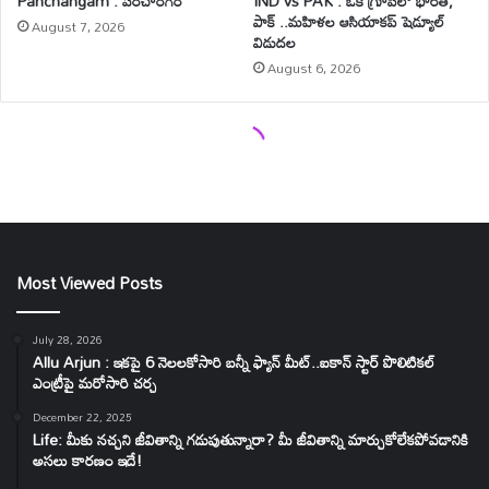
Most Viewed Posts
July 28, 2026
Allu Arjun : ఇకపై 6 నెలలకోసారి బన్నీ ఫ్యాన్ మీట్..ఐకాన్ స్టార్ పొలిటికల్
ఎంట్రీపై మరోసారి చర్చ
December 22, 2025
Life: మీకు నచ్చని జీవితాన్ని గడుపుతున్నారా? మీ జీవితాన్ని మార్చుకోలేకపోవడానికి
అసలు కారణం ఇదే!