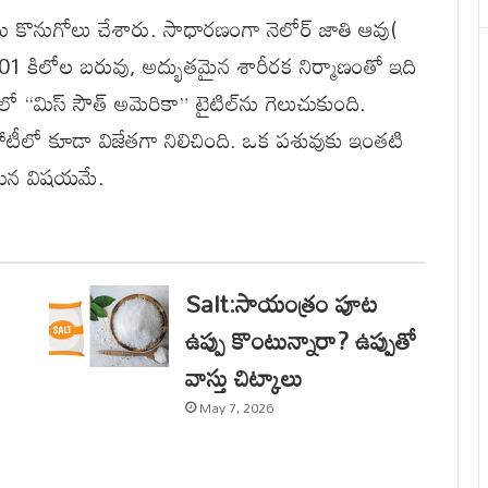
ను కొనుగోలు చేశారు. సాధారణంగా నెలోర్ జాతి ఆవు(
101 కిలోల బరువు, అద్భుతమైన శారీరక నిర్మాణంతో ఇది
ో “మిస్ సౌత్ అమెరికా” టైటిల్‌ను గెలుచుకుంది.
” పోటీలో కూడా విజేతగా నిలిచింది. ఒక పశువుకు ఇంతటి
దయిన విషయమే.
Salt:సాయంత్రం పూట
ఉప్పు కొంటున్నారా? ఉప్పుతో
వాస్తు చిట్కాలు
May 7, 2026