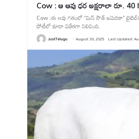
Cow : ఆ ఆవు ధర అక్షరాలా రూ. 40 కోట్
Cow :ఈ ఆవు గతంలో "మిస్ సౌత్ అమెరికా" టైటిల్‌ను గ
పోటీలో కూడా విజేతగా నిలిచింది.
JustTelugu
August 30, 2025
Last Updated: Au