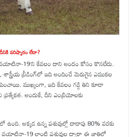
.దీనికి పరిష్కారం లేదా?
. వయాటినా-19’ని కేవలం దాని అందం కోసం కొనలేదు.
ాస్త్రీయ బ్రీడింగ్‌లో ఇది అందించే మెరుగైన ఎముకల
ెంచాయి. ముఖ్యంగా, ఇది కేవలం గడ్డి తిని కూడా
ి ప్రత్యేకత. అందుకే, దీని ఎంబ్రియోలకు
ానంలో ఉంది. అక్కడ ఉన్న పశువుల్లో దాదాపు 80% వరకు
ే. వయాటినా-19 లాంటి పశువుల ద్వారా ఈ జాతిలో