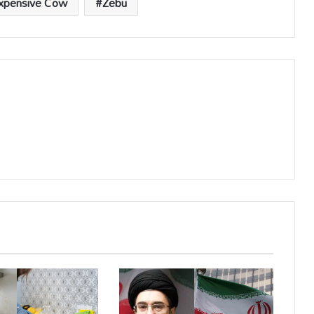
xpensive Cow
Zebu