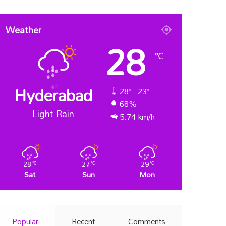
Weather
28
℃
Hyderabad
28º - 23º
68%
Light Rain
5.74 km/h
28
27
29
℃
℃
℃
Sat
Sun
Mon
Popular
Recent
Comments