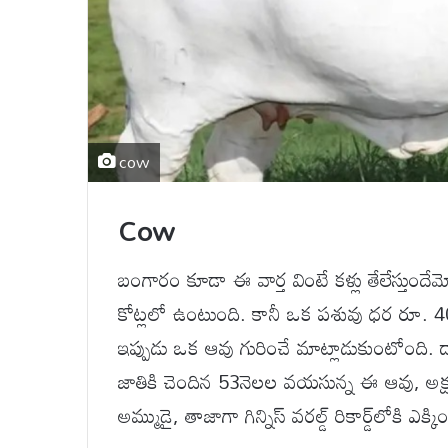
cow
Cow
బంగారం కూడా ఈ వార్త వింటే కళ్లు తేలేస్త
కోట్లలో ఉంటుంది. కానీ ఒక పశువు ధర రూ. 40
ఇప్పుడు ఒక ఆవు గురించే మాట్లాడుకుంటోంది. 
జాతికి చెందిన 53నెలల వయసున్న ఈ ఆవు, అక్ష
అమ్ముడై, తాజాగా గిన్నిస్ వరల్డ్ రికార్డ్‌లోకి ఎక్కిం