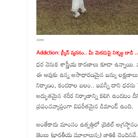
cow
Addiction: స్క్రీన్ వ్యసనం.. మీ మెదడుపై నిశ్శబ్ద దాడి .
ధర వెనుక శాస్త్రీయ కారణాలు కూడా ఉన్నాయి
ఈ ఆవుకు ఉన్న అసాధారణమైన జన్యు లక్షణాలు, శ
నిర్మాణం, కండరాల బలం.. ఇవన్నీ దాని ధరను ప
అద్భుతమైన శరీర నిర్మాణాన్ని కలిగి ఉండటం దీన
ప్రపంచవ్యాప్తంగా విపరీతమైన డిమాండ్ ఉంది.
అంతేకాదు మాంసం ఉత్పత్తిలో బ్రెజిల్ అగ్రస్థ
జెంబు (భారతీయ మూలాలున్న) జాతికి చెందినవ