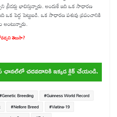
ి బ్రీడర్లు భావిస్తున్నారు. అందుకే ఇది ఒక సాధారణ
 ఒక పెద్ద పెట్టుబడి. ఒక సాధారణ పశువు ప్రపంచానికి
ం అంటున్నారు.
ోవచ్చని తెలుసా?
Genetic Breeding
Guinness World Record
k
Nellore Breed
Viatina-19