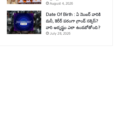
August 4, 2026
Date Of Birth : ఏ నెంబర్ వారికి
మనీ, కెరీర్ పరంగా గ్రాండ్ సక్సెస్?
వారి అదృష్టం ఎలా ఉండబోతోంది?
July 28, 2026