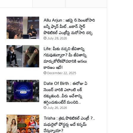
Allu Arjun : ఇకపై 6 నెలలకోసారి
బన్నీ ఫ్యాన్ మీట్..ఐకాన్ స్టార్
పొలిటికల్ ఎంట్రీపై మరోసారి చర్చ
July 28, 2026
Life: మీకు నచ్చని జీవితాన్ని
గడుపుతున్నారా? మీ జీవితాన్ని
మార్చుకోలేకపోవడానికి అసలు
కారణం ఇదే!
December 22, 2025
Date Of Birth : ఈరోజు ఏ
నెంబర్ వారికి ఎలాంటి లక్
దక్కుతుంది..వీరు ఆవేశాన్ని
తగ్గించుకుంటేనే మంచిది..
July 26, 2026
Trisha : త్రిష పొలిటికల్ ఎంట్రీ ?..
మధురైలో పోస్టర్లు అదే కన్ఫమ్
చేస్తున్నాయా?