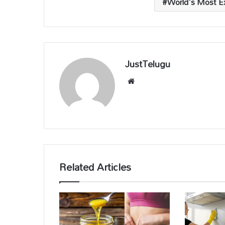
World's Most E
JustTelugu
We
bsi
te
Related Articles