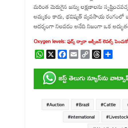
మరింత మెరుగైన జన్యు లక్షణాలను సృష్టించవచ్చన
అమ్మకం కాదు, భవిష్యత్ వ్యవసాయ రంగంలో ఇది
ఆదర్శంగా నిలవడం అనేది నిజంగా ఒక అద్భుత
Oxygen levels: ఫుడ్స్ ద్వారా ఆక్సిజన్ లెవల్స్ పెంచుక
W
X
F
E
C
T
S
h
ac
m
o
hr
h
at
e
ail
p
e
ar
s
b
y
a
e
A
o
Li
d
p
o
n
s
Auction
Brazil
Cattle
p
k
k
international
Livestoc