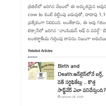
బ్రెజిల్‌లో జరిగిన వేలంలో ఈ అద్భుతమైన ఆవు
cow )ల కంటే రెట్టింపు బరువుతో, దాదాపు 1,
ప్రత్యేకంగా నిలిచింది. అంతేకాదు, ఈ ఆవు గతంల
టెక్సాస్‌లో జరిగిన “చాంపియన్ ఆఫ్ ది వరల్డ్
అంతర్జాతీయ గుర్తింపు రావడం నిజంగా అరు
Related Articles
Birth and
Death:ఆన్‌లైన్‌లోనే బర్త్,
డెత్ సర్టిఫికేట్లు .. కొత్త
సాఫ్ట్‌వేర్ ఎలా పనిచేస్తుంది?
January 28, 2026