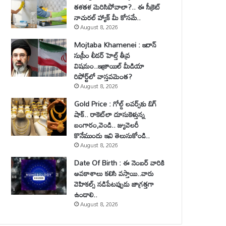
తళతళ మెరిసిపోవాలా?.. ఈ సీక్రెట్
నాచురల్ హ్యాక్ మీ కోసమే..
August 8, 2026
Mojtaba Khamenei : ఇరాన్
సుప్రీం లీడర్ హెల్త్ తీవ్ర
విషమం..ఇజ్రాయిల్ మీడియా
రిపోర్ట్‌లో వాస్తవమెంత?
August 8, 2026
Gold Price : గోల్డ్ లవర్స్‌కు బిగ్
షాక్.. రాకెట్‌లా దూసుకెళ్తున్న
బంగారం,వెండి.. జ్యువెలరీ
కొనేముందు ఇవి తెలుసుకోండి..
August 8, 2026
Date Of Birth : ఈ నెంబర్ వారికి
అవకాశాలు కలిసి వస్తాయి..వారు
వెహికల్స్ నడిపేటప్పుడు జాగ్రత్తగా
ఉండాలి..
August 8, 2026