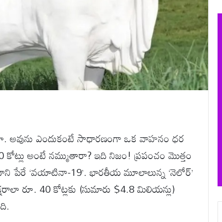
ుందేమో. అవును ఎందుకంటే సాధారణంగా ఒక వాహనం ధర
 కోట్లు అంటే నమ్ముతారా? ఇది నిజం! ప్రపంచం మొత్తం
దాని పేరే ‘వయాటినా-19’. భారతీయ మూలాలున్న ‘నెలోర్’
రాలా రూ. 40 కోట్లకు (సుమారు $4.8 మిలియన్లు)
ది.