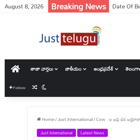
Breaking News
August 8, 2026
Trump : యుద్ధ
హోమ్
తాజా వార్తలు
జాతీయం
ఆంధ్రప్రదేశ్
తెలంగ
Random Article
Switch skin
Follow
Home
/
Just International
/
Cow : ఆ ఆవు ధర అక్షరాలా ర
Just International
Latest News