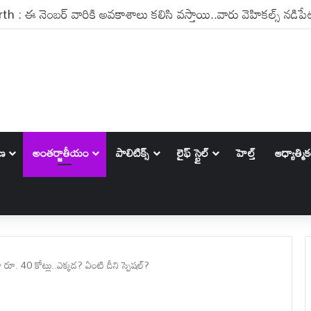
ానికి ఎండ్ కార్డ్ పడనుందా ? ట్రంప్ కామెంట్లు ఏం చెబుతున్నాయి?
ాణ
అంతర్జాతీయం
పాలిటిక్స్‌
లైఫ్ స్టైల్
హెల్త్
ఆధ్యాత్మి
ూ. 40 కోట్లు..ఎక్కడ? ఏంటి దీని స్పెషల్?