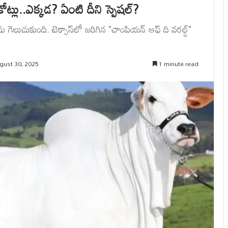
లు..ఎక్కడ? ఏంటి దీని స్పెషల్?
ెలుచుకుంది. టెక్సాస్‌లో జరిగిన "చాంపియన్ ఆఫ్ ది వరల్డ్"
gust 30, 2025
1 minute read