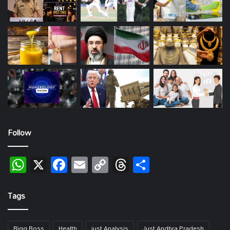
Follow
WhatsApp
X
Facebook
Email
Copy
Threads
Share
Link
Tags
Bigg Boss
Health
just Analysis
Just Andhra Pradesh