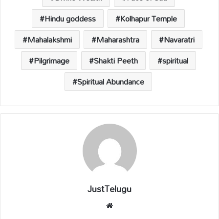
p
o
n
s
p
k
k
Hindu goddess
Kolhapur Temple
Mahalakshmi
Maharashtra
Navaratri
Pilgrimage
Shakti Peeth
spiritual
Spiritual Abundance
JustTelugu
We
bsi