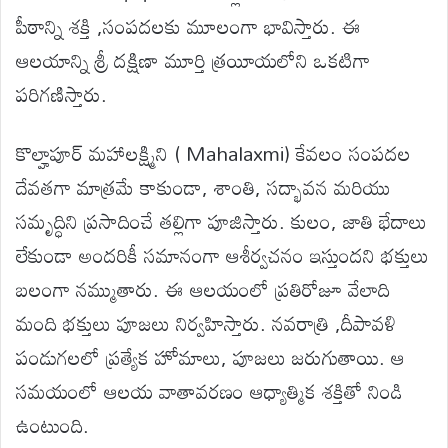
పీఠాన్ని శక్తి ,సంపదలకు మూలంగా భావిస్తారు. ఈ
ఆలయాన్ని శ్రీ దక్షిణా మూర్తి త్రయీయలోని ఒకటిగా
పరిగణిస్తారు.
కొల్హాపూర్ మహాలక్ష్మిని ( Mahalaxmi) కేవలం సంపదల
దేవతగా మాత్రమే కాకుండా, శాంతి, సద్భావన మరియు
సమృద్ధిని ప్రసాదించే తల్లిగా పూజిస్తారు. కులం, జాతి భేదాలు
లేకుండా అందరికీ సమానంగా ఆశీర్వచనం ఇస్తుందని భక్తులు
బలంగా నమ్ముతారు. ఈ ఆలయంలో ప్రతిరోజూ వేలాది
మంది భక్తులు పూజలు నిర్వహిస్తారు. నవరాత్రి ,దీపావళి
పండుగలలో ప్రత్యేక హోమాలు, పూజలు జరుగుతాయి. ఆ
సమయంలో ఆలయ వాతావరణం ఆధ్యాత్మిక శక్తితో నిండి
ఉంటుంది.