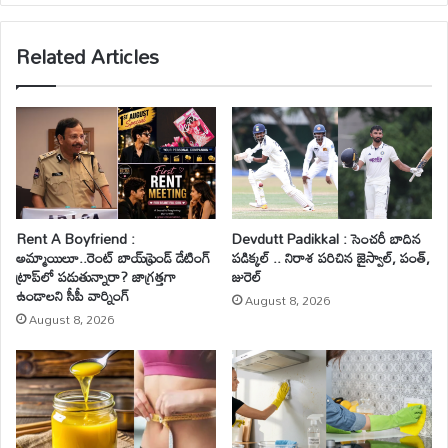
te
Related Articles
Rent A Boyfriend :
Devdutt Padikkal : సెంచరీ బాదిన
అమ్మాయిలూ..రెంట్ బాయ్‌ఫ్రెండ్ డేటింగ్
పడిక్కల్ .. నిరాశ పరిచిన జైస్వాల్, పంత్,
ట్రాప్‌లో పడుతున్నారా? జాగ్రత్తగా
జురెల్
ఉండాలని సీపీ వార్నింగ్
August 8, 2026
August 8, 2026