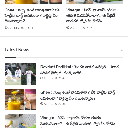
Ghee : నెయ్యి తింటే లావవుతారా? లేక
Vinegar : కిచెన్, బాత్రూమ్ గోడలు
హెల్త్‌కు బూస్ట్ అవుతుందా? డాక్టర్లు ఏం
తళతళ మెరిసిపోవాలా?.. ఈ సీక్రెట్
చెబుతున్నారు?
నాచురల్ హ్యాక్ మీ కోసమే..
August 8, 2026
August 8, 2026
Latest News
Devdutt Padikkal : సెంచరీ బాదిన పడిక్కల్ .. నిరాశ
పరిచిన జైస్వాల్, పంత్, జురెల్
August 8, 2026
Ghee : నెయ్యి తింటే లావవుతారా? లేక హెల్త్‌కు బూస్ట్
అవుతుందా? డాక్టర్లు ఏం చెబుతున్నారు?
August 8, 2026
Vinegar : కిచెన్, బాత్రూమ్ గోడలు తళతళ
మెరిసిపోవాలా?.. ఈ సీక్రెట్ నాచురల్ హ్యాక్ మీ కోసమే..