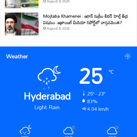
August 8, 2026
Mojtaba Khamenei : ఇరాన్ సుప్రీం లీడర్ హెల్త్ తీవ్ర
విషమం..ఇజ్రాయిల్ మీడియా రిపోర్ట్‌లో వాస్తవమెంత?
August 8, 2026
Weather
25
℃
Hyderabad
25º - 23º
83%
Light Rain
4.04 km/h