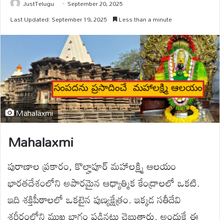
JustTelugu
September 20, 2025
Last Updated: September 19, 2025
Less than a minute
Mahalaxmi
Mahalaxmi
పురాణాల ప్రకారం, కొల్హాపూర్ మహాలక్ష్మి ఆలయం
భారతదేశంలోని అపారమైన ఆధ్యాత్మిక కేంద్రాలలో ఒకటి.
ఇది శక్తిపీఠాలలో ఒకటైన పుణ్యక్షేత్రం. ఇక్కడ సతీదేవి
శరీరంలోని ముఖ భాగం పడినట్లు చెబుతారు. అందుకే ఈ