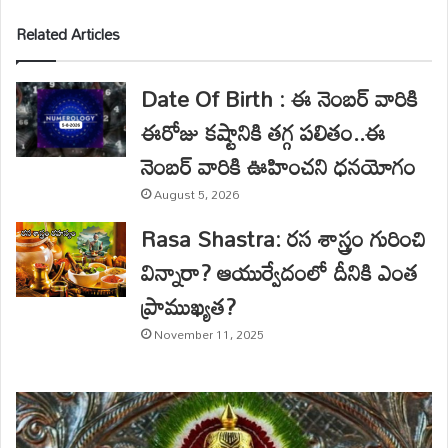
Related Articles
Date Of Birth : ఈ నెంబర్ వారికి
ఈరోజు కష్టానికి తగ్గ పలితం..ఈ
నెంబర్ వారికి ఊహించని ధనయోగం
August 5, 2026
Rasa Shastra: రస శాస్త్రం గురించి
విన్నారా? ఆయుర్వేదంలో దీనికి ఎంత
ప్రాముఖ్యత?
November 11, 2025