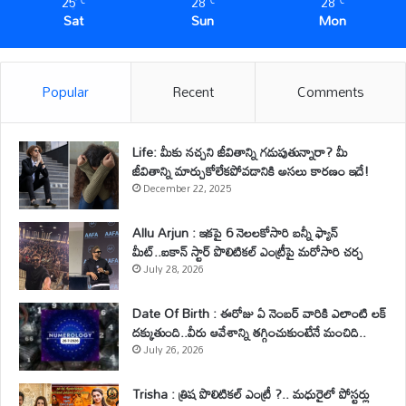
25
28
28
℃
℃
℃
Sat
Sun
Mon
Popular
Recent
Comments
Life: మీకు నచ్చని జీవితాన్ని గడుపుతున్నారా? మీ
జీవితాన్ని మార్చుకోలేకపోవడానికి అసలు కారణం ఇదే!
December 22, 2025
Allu Arjun : ఇకపై 6 నెలలకోసారి బన్నీ ఫ్యాన్
మీట్..ఐకాన్ స్టార్ పొలిటికల్ ఎంట్రీపై మరోసారి చర్చ
July 28, 2026
Date Of Birth : ఈరోజు ఏ నెంబర్ వారికి ఎలాంటి లక్
దక్కుతుంది..వీరు ఆవేశాన్ని తగ్గించుకుంటేనే మంచిది..
July 26, 2026
Trisha : త్రిష పొలిటికల్ ఎంట్రీ ?.. మధురైలో పోస్టర్లు