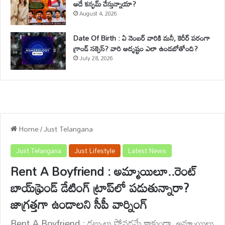
అదే కన్ఫమ్ చేస్తున్నాయా?
August 4, 2026
Date Of Birth : ఏ నెంబర్ వారికి మనీ, కెరీర్ పరంగా
గ్రాండ్ సక్సెస్? వారి అదృష్టం ఎలా ఉండబోతోంది?
July 28, 2026