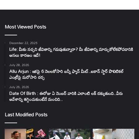
Most Viewed Posts
December 22, 2025
Life: మీకు నచ్చని జీవితాన్ని గడుపుతున్నారా? మీ జీవితాన్ని మార్చుకోలేకపోవడానికి
అసలు కారణం ఇదే!
July 28, 2026
Allu Arjun : ఇకపై 6 నెలలకోసారి బన్నీ ఫ్యాన్ మీట్..ఐకాన్ స్టార్ పొలిటికల్
ఎంట్రీపై మరోసారి చర్చ
July 26, 2026
Date Of Birth : ఈరోజు ఏ నెంబర్ వారికి ఎలాంటి లక్ దక్కుతుంది..వీరు
ఆవేశాన్ని తగ్గించుకుంటేనే మంచిది..
Last Modified Posts