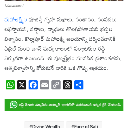
Mahalaxmi
మహాలక్ష్మిని
పూజిస్తే గృహ సుఖాలు, సంతానం, సంపదలు
లభిస్తాయని, నష్టాలు, వ్యాధులు తొలగిపోతాయని భక్తుల
విశ్వాసం. కొల్హాపూర్ మహాలక్ష్మి ఆలయాన్ని దర్శించడానికి
ఏప్రిల్ నుంచి జూన్ మధ్య కాలంలో పర్యాటకుల రద్దీ
ఎక్కువగా ఉంటుంది. ఈ పుణ్యక్షేత్రం మానసిక ప్రశాంతతను,
ఆత్మవిశ్వాసాన్ని కోరుకునే వారికి ఒక గొప్ప ఆశ్రయం.
W
X
F
E
C
T
S
h
ac
m
o
hr
h
at
e
ail
p
e
ar
s
b
y
a
e
A
o
Li
d
Divine Wealth
Face of Sati