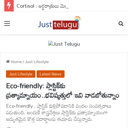
Cortisol : అర్థరాత్రులు మెలకువ వస్తుందా? మీ బాడీని శాసిస్తున్న ఆ ఒక్క హార్మోన్ సీక్రెట్ అదే..
Menu
Se
Home
/
Just Lifestyle
Just Lifestyle
Latest News
Eco-friendly: ప్లాస్టిక్‌కు
ప్రత్యామ్నాయం..భవిష్యత్తులో ఇవి వాడబోతున్నాం
Eco-friendly : ప్లాస్టిక్ కుళ్లిపోవడానికి వందల సంవత్సరాలు
పడుతుంది. అందుకే శాస్త్రవేత్తలు ప్లాస్టిక్‌కు ప్రత్యామ్నాయంగా
అద్భుతమైన కొత్త పదార్థాలను తయారు చేస్తున్నారు.