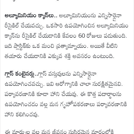
అల్యూమినియం క్యాన్‌లు..
అల్యూమినియంను ఎన్నిసార్లైనా
రీసైకిల్ చేయవచ్చు. ఒకసారి ఉపయోగించిన అల్యూమినియం
క్యాన్‌ను రీసైకిల్ చేయడానికి కేవలం 60 రోజులు పడుతుంది.
ఇది ప్లాస్టిక్‌కు ఒక మంచి ప్రత్యామ్నాయం. అయితే వీటిని
తయారు చేయడానికి ఎక్కువ శక్తి అవసరం ఉంటుంది.
గ్లాస్ కంటైనర్లు..
గ్లాస్ వస్తువులను ఎన్నిసార్లైనా
ఉపయోగించవచ్చు. ఇవి ఆరోగ్యానికి చాలా సురక్షితమైనవి.
పర్యావరణానికి కూడా హాని చేయవు. ఈ కొత్త పదార్థాలను
ఉపయోగించడం వల్ల మన గృహోపకరణాలు పర్యావరణానికి
హాని కలిగించవు.
ఈ మార్పుల వల్ల మన జీవనం సుస్థిరమైన మార్గంలోకి