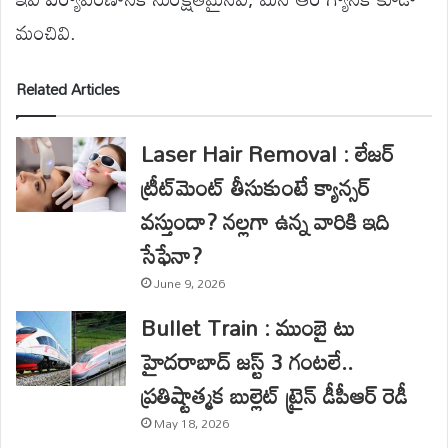
మంచివి.
Related Articles
Laser Hair Removal : లేజర్
ట్రీట్‌మెంట్ తీసుకుంటే క్యాన్సర్
వస్తుందా? నల్లగా ఉన్న వారికి ఇది
సేఫేనా?
June 9, 2026
Bullet Train : ముంబై టు
హైదరాబాద్ జస్ట్ 3 గంటలే..
ప్రతిష్టాత్మక బుల్లెట్ ట్రైన్ డీపీఆర్ రెడీ
May 18, 2026