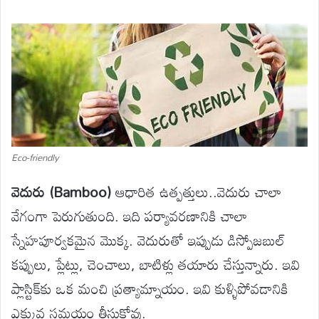
Eco-friendly
వెదురు (Bamboo)
ఆధారిత ఉత్పత్తులు..వెదురు చాలా
వేగంగా పెరుగుతుంది. ఇది పర్యావరణానికి చాలా
స్నేహపూర్వకమైన మొక్క. వెదురుతో ఇప్పుడు డిస్పోజబుల్
కప్పులు, ప్లేట్లు, చెంచాలు, బాటిళ్లు తయారు చేస్తున్నారు. ఇవి
ప్లాస్టిక్‌కు ఒక మంచి ప్రత్యామ్నాయం. ఇవి కుళ్ళిపోవడానికి
ఎక్కువ సమయం తీసుకోవు.