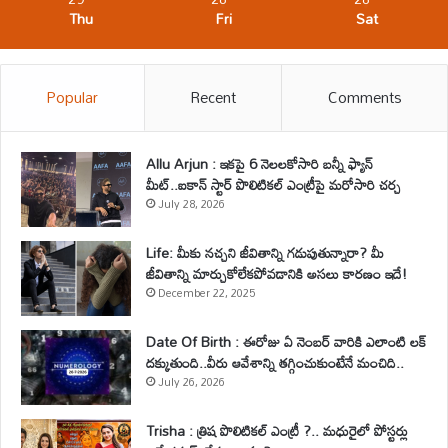
Thu
Fri
Sat
Popular
Recent
Comments
Allu Arjun : ఇకపై 6 నెలలకోసారి బన్నీ ఫ్యాన్
మీట్..ఐకాన్ స్టార్ పొలిటికల్ ఎంట్రీపై మరోసారి చర్చ
July 28, 2026
Life: మీకు నచ్చని జీవితాన్ని గడుపుతున్నారా? మీ
జీవితాన్ని మార్చుకోలేకపోవడానికి అసలు కారణం ఇదే!
December 22, 2025
Date Of Birth : ఈరోజు ఏ నెంబర్ వారికి ఎలాంటి లక్
దక్కుతుంది..వీరు ఆవేశాన్ని తగ్గించుకుంటేనే మంచిది..
July 26, 2026
Trisha : త్రిష పొలిటికల్ ఎంట్రీ ?.. మధురైలో పోస్టర్లు