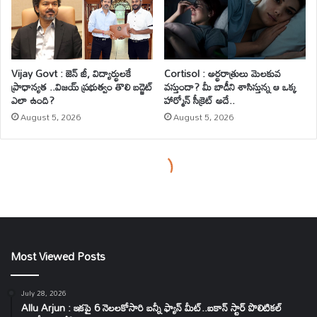
Most Viewed Posts
July 28, 2026
Allu Arjun : ఇకపై 6 నెలలకోసారి బన్నీ ఫ్యాన్ మీట్..ఐకాన్ స్టార్ పొలిటికల్