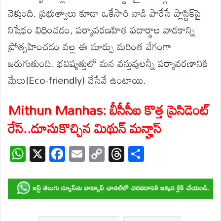
వెళ్తుంది. ప్రభుత్వాలు కూడా ఒకేసారి వాడి పారేసే ప్లాస్టిక్‌పై
నిషేధం విధించడం, పర్యావరణహిత పదార్థాల వాడకాన్ని
ప్రోత్సహించడం వల్ల ఈ మార్పు మరింత వేగంగా
జరుగుతుంది. భవిష్యత్తులో మన వస్తువులన్నీ పర్యావరణానికి
మేలు(Eco-friendly) చేసేవే ఉంటాయి.
Mithun Manhas: బీసీసీఐ కొత్త ప్రెసిడెంట్
రేస్..దూసుకొచ్చిన మిథున్ మన్హాస్
W
X
F
E
C
T
S
h
ac
m
o
hr
h
at
e
ail
p
e
ar
s
b
y
a
e
A
o
Li
d