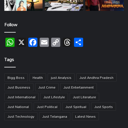
Follow
WhatsApp
X
Facebook
Email
Copy
Threads
Share
Link
Tags
Bigg Boss
Health
just Analysis
Just Andhra Pradesh
Just Business
Just Crime
Just Entertainment
Just International
Just Lifestyle
Just Literature
Just National
Just Political
Just Spiritual
Just Sports
Just Technology
Just Telangana
Latest News