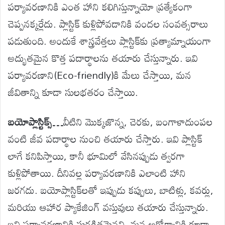
పర్యావరణానికి ఎంత హాని కలిగిస్తున్నాయో ప్రత్యేకంగా
చెప్పనక్కర్లేదు. ప్లాస్టిక్ కుళ్లిపోవడానికి వందల సంవత్సరాలు
పడుతుంది. అందుకే శాస్త్రవేత్తలు ప్లాస్టిక్‌కు ప్రత్యామ్నాయంగా
అద్భుతమైన కొత్త పదార్థాలను తయారు చేస్తున్నారు. ఇవి
పర్యావరణాని(Eco-friendly)కి మేలు చేస్తాయి, మన
జీవితాన్ని కూడా సులభతరం చేస్తాయి.
బయోప్లాస్టిక్స్…
వీటిని మొక్కజొన్న, చెరకు, బంగాళాదుంపల
వంటి జీవ పదార్థాల నుంచి తయారు చేస్తారు. ఇవి ప్లాస్టిక్
లాగే కనిపిస్తాయి, కానీ భూమిలో వేసినప్పుడు త్వరగా
కుళ్లిపోతాయి. దీనివల్ల పర్యావరణానికి ఎలాంటి హాని
జరగదు. బయోప్లాస్టిక్‌లతో ఇప్పుడు కప్పులు, బాటిళ్లు, కవర్లు,
మరియు ఆహార ప్యాకేజింగ్ వస్తువులు తయారు చేస్తున్నారు.
ఇవి పర్యావరణానికి సురక్షితమైనవి, మన ఆరోగ్యానికి కూడా