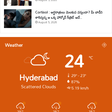
August 5, 2026
Cortisol : అర్థరాత్రులు మెలకువ వస్తుందా? మీ బాడీని
శాసిస్తున్న ఆ ఒక్క హార్మోన్ సీక్రెట్ అదే..
August 5, 2026
Weather
24
℃
Hyderabad
29º - 23º
87%
Scattered Clouds
5.19 km/h
29
28
28
℃
℃
℃