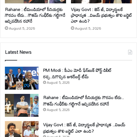
Rahane : టీమిండియాలో సీనియర్లకు
Vijay Govt : జెన్ జీ, విద్యార్థులకే
గౌరవం లేదు.. గౌతమ్ గంభీర్‌కు గట్టిగానే
ప్రాధాన్యత ..విజయ్ ప్రభుత్వం తొలి బడ్జెట్
ఇచ్చిపడేసిన రహానే
ఎలా ఉంది?
August 5, 2026
August 5, 2026
Latest News
PM Modi : పీఎం మోదీ ఫేస్‌బుక్ పోస్ట్ డిలీట్
రచ్చ..దిగొచ్చిన జుకర్‌బర్గ్ టీమ్
August 5, 2026
Rahane : టీమిండియాలో సీనియర్లకు గౌరవం లేదు..
గౌతమ్ గంభీర్‌కు గట్టిగానే ఇచ్చిపడేసిన రహానే
August 5, 2026
Vijay Govt : జెన్ జీ, విద్యార్థులకే ప్రాధాన్యత ..విజయ్
ప్రభుత్వం తొలి బడ్జెట్ ఎలా ఉంది?