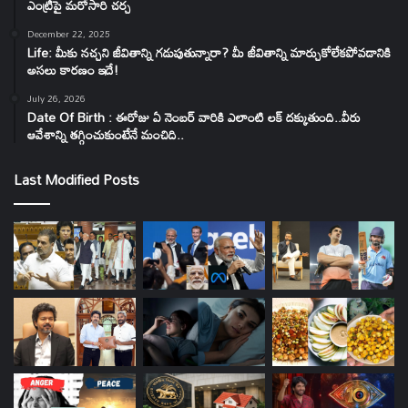
ఎంట్రీపై మరోసారి చర్చ
December 22, 2025
Life: మీకు నచ్చని జీవితాన్ని గడుపుతున్నారా? మీ జీవితాన్ని మార్చుకోలేకపోవడానికి
అసలు కారణం ఇదే!
July 26, 2026
Date Of Birth : ఈరోజు ఏ నెంబర్ వారికి ఎలాంటి లక్ దక్కుతుంది..వీరు
ఆవేశాన్ని తగ్గించుకుంటేనే మంచిది..
Last Modified Posts