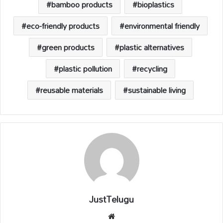
p
o
n
s
bamboo products
bioplastics
p
k
k
eco-friendly products
environmental friendly
green products
plastic alternatives
plastic pollution
recycling
reusable materials
sustainable living
JustTelugu
We