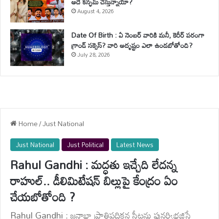
అదే కన్ఫమ్ చేస్తున్నాయా?
August 4, 2026
Date Of Birth : ఏ నెంబర్ వారికి మనీ, కెరీర్ పరంగా
గ్రాండ్ సక్సెస్? వారి అదృష్టం ఎలా ఉండబోతోంది?
July 28, 2026