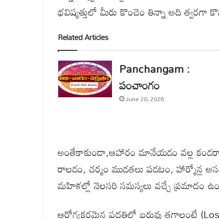
భవిష్యత్తులో మీరు కొంచెం తిన్నా అది త్వరగా క
Related Articles
Panchangam :
పంచాంగం
June 20, 2026
అంతేకాకుండా,ఆహారం మానేయడం వల్ల కండరాల క్ష
రాలడం, చర్మం ముడతలు పడటం, హార్మోన్ల అ
మహిళల్లో నెలసరి సమస్యలు వచ్చే ప్రమాదం ఉం
ఆరోగ్యకరమైన పద్ధతిలో బరువు తగ్గాలంటే 