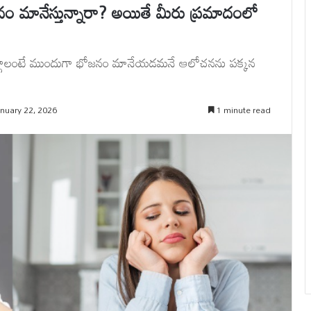
ం మానేస్తున్నారా? అయితే మీరు ప్రమాదంలో
గ్గాలంటే ముందుగా భోజనం మానేయడమనే ఆలోచనను పక్కన
nuary 22, 2026
1 minute read