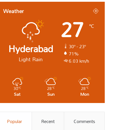
Weather
27
℃
Hyderabad
30º - 23º
71%
Light Rain
6.03 km/h
30
28
28
℃
℃
℃
Sat
Sun
Mon
Popular
Recent
Comments