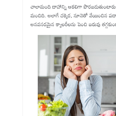
చాలామంది దాహాన్ని ఆకలిగా పొరబడుతుంటారు
మంచిది. అలాగే చక్కెర, నూనెతో వేయించిన పదార
అనవసరమైన క్యాలరీలను పెంచి బరువు తగ్గకుం