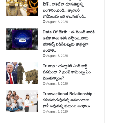
షాక్.. రాకెట్‌లా దూసుకెళ్తున్న
బంగారం,వెండి.. జ్యువెలరీ
కొనేముందు ఇవి తెలుసుకోండి..
August 8, 2026
Date Of Birth : ఈ నెంబర్ వారికి
అవకాశాలు కలిసి వస్తాయి..వారు
వెహికల్స్ నడిపేటప్పుడు జాగ్రత్తగా
ఉండాలి..
August 8, 2026
Trump : యుద్ధానికి ఎండ్ కార్డ్
పడనుందా ? ట్రంప్ కామెంట్లు ఏం
చెబుతున్నాయి?
August 8, 2026
Transactional Relationship :
కనుమరుగువుతున్న అనుబంధాలు..
ఖాళీ అవుతున్న కుటుంబ బంధాలు
August 8, 2026