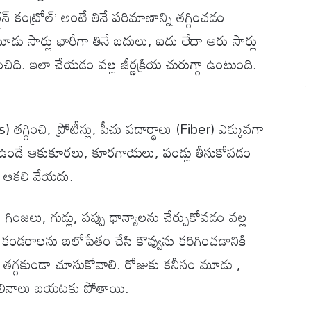
షన్ కంట్రోల్’ అంటే తినే పరిమాణాన్ని తగ్గించడం
 సార్లు భారీగా తినే బదులు, ఐదు లేదా ఆరు సార్లు
ి. ఇలా చేయడం వల్ల జీర్ణక్రియ చురుగ్గా ఉంటుంది.
గించి, ప్రోటీన్లు, పీచు పదార్థాలు (Fiber) ఎక్కువగా
ా ఉండే ఆకుకూరలు, కూరగాయలు, పండ్లు తీసుకోవడం
ు ఆకలి వేయదు.
ింజలు, గుడ్లు, పప్పు ధాన్యాలను చేర్చుకోవడం వల్ల
 కండరాలను బలోపేతం చేసి కొవ్వును కరిగించడానికి
తగ్గకుండా చూసుకోవాలి. రోజుకు కనీసం మూడు ,
 మలినాలు బయటకు పోతాయి.