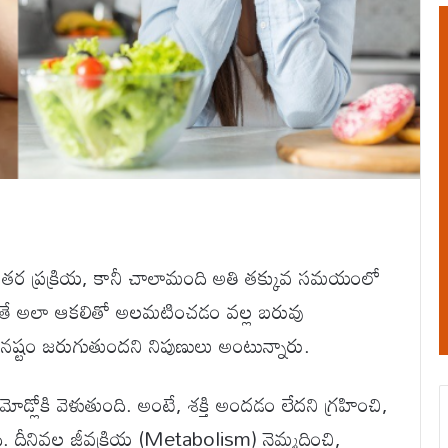
తర ప్రక్రియ, కానీ చాలామంది అతి తక్కువ సమయంలో
అయితే అలా ఆకలితో అలమటించడం వల్ల బరువు
 నష్టం జరుగుతుందని నిపుణులు అంటున్నారు.
ోడ్లోకి వెళుతుంది. అంటే, శక్తి అందడం లేదని గ్రహించి,
. దీనివల్ల జీవక్రియ (Metabolism) నెమ్మదించి,