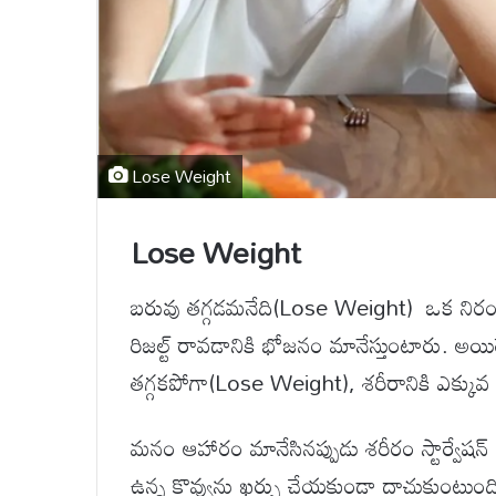
Lose Weight
Lose Weight
బరువు తగ్గడమనేది(Lose Weight) ఒక నిరం
రిజల్ట్ రావడానికి భోజనం మానేస్తుంటారు. 
తగ్గకపోగా(Lose Weight), శరీరానికి ఎక్కువ
మనం ఆహారం మానేసినప్పుడు శరీరం స్టార్వేషన్ మ
ఉన్న కొవ్వును ఖర్చు చేయకుండా దాచుకుంటుంది