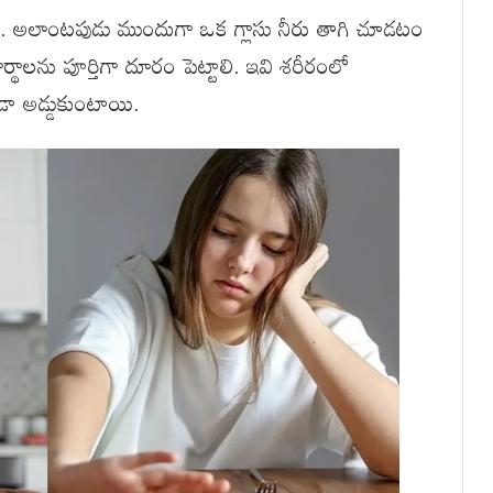
. అలాంటపుడు ముందుగా ఒక గ్లాసు నీరు తాగి చూడటం
్థాలను పూర్తిగా దూరం పెట్టాలి. ఇవి శరీరంలో
డా అడ్డుకుంటాయి.