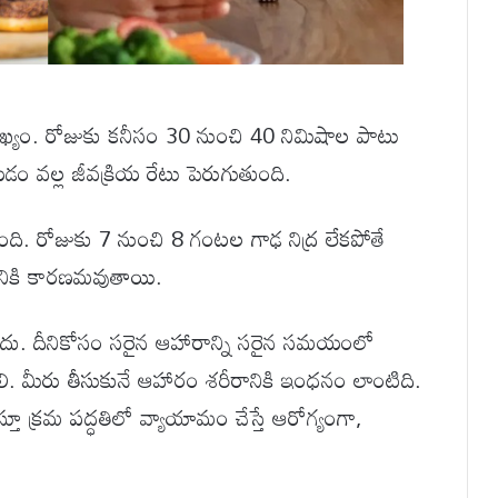
్యం. రోజుకు కనీసం 30 నుంచి 40 నిమిషాల పాటు
వల్ల జీవక్రియ రేటు పెరుగుతుంది.
తుంది. రోజుకు 7 నుంచి 8 గంటల గాఢ నిద్ర లేకపోతే
గడానికి కారణమవుతాయి.
దు. దీనికోసం సరైన ఆహారాన్ని సరైన సమయంలో
. మీరు తీసుకునే ఆహారం శరీరానికి ఇంధనం లాంటిది.
తూ క్రమ పద్ధతిలో వ్యాయామం చేస్తే ఆరోగ్యంగా,