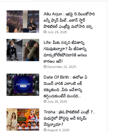
Allu Arjun : ఇకపై 6 నెలలకోసారి
బన్నీ ఫ్యాన్ మీట్..ఐకాన్ స్టార్
పొలిటికల్ ఎంట్రీపై మరోసారి చర్చ
July 28, 2026
Life: మీకు నచ్చని జీవితాన్ని
గడుపుతున్నారా? మీ జీవితాన్ని
మార్చుకోలేకపోవడానికి అసలు
కారణం ఇదే!
December 22, 2025
Date Of Birth : ఈరోజు ఏ
నెంబర్ వారికి ఎలాంటి లక్
దక్కుతుంది..వీరు ఆవేశాన్ని
తగ్గించుకుంటేనే మంచిది..
July 26, 2026
Trisha : త్రిష పొలిటికల్ ఎంట్రీ ?..
మధురైలో పోస్టర్లు అదే కన్ఫమ్
చేస్తున్నాయా?
August 4, 2026