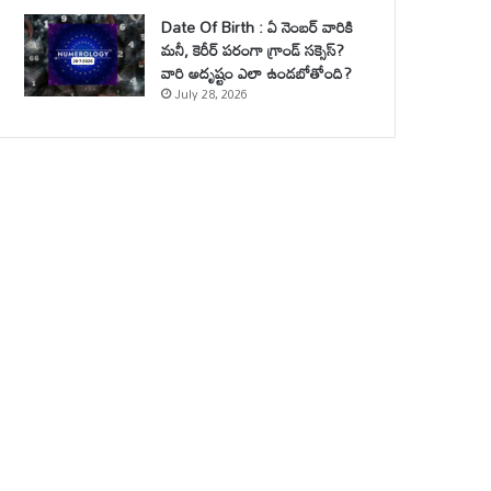
Date Of Birth : ఏ నెంబర్ వారికి
మనీ, కెరీర్ పరంగా గ్రాండ్ సక్సెస్?
వారి అదృష్టం ఎలా ఉండబోతోంది?
July 28, 2026