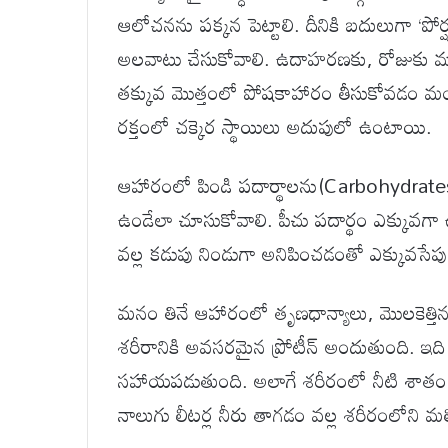
ఆలోచనను పక్కన పెట్టాలి. దీనికి బదులుగా ‘పోర్
అలవాటు చేసుకోవాలి. ఉదాహరణకు, రోజుకు మూడు
తక్కువ మొత్తంలో పోషకాహారం తీసుకోవడం మంచిద
రక్తంలో చక్కెర స్థాయిలు అదుపులో ఉంటాయి.
ఆహారంలో పిండి పదార్థాలను(Carbohydrates) తగ్
ఉండేలా చూసుకోవాలి. పీచు పదార్థం ఎక్కువగ
వల్ల కడుపు నిండుగా అనిపించడంతో ఎక్కువసేప
మనం తినే ఆహారంలో తృణధాన్యాలు, మొలకెత్తిన గ
శరీరానికి అవసరమైన ప్రోటీన్ అందుతుంది. ఇది
సహాయపడుతుంది. అలాగే శరీరంలో నీటి శాతం 
నాలుగు లీటర్ల నీరు తాగడం వల్ల శరీరంలోని