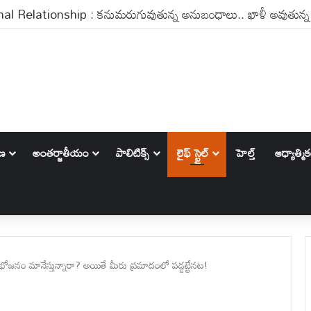
భారత్,లంక సిరీస్‌కు ఫ్రీ ఎంట్రీ..ఇకనైనా టెస్టులకు ఆదరణ పెరుగుతుందా
ాణ
అంతర్జాతీయం
పాలిటిక్స్‌
లైఫ్ స్టైల్
హెల్త్
ఆధ్యాత్మి
ోజనం మానేస్తున్నారా? అయితే మీరు ప్రమాదంలో పడ్డట్టేనట!