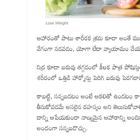
Lose Weight
ఆహారంతో పాటు శారీరక శ్రమ కూడా అంతే ముఖ
వేగంగా నడవడం, యోగా లేదా వ్యాయామం చేయడం 
నిద్ర కూడా బరువు తగ్గడంలో కీలక పాత్ర పోషిస్
శరీరంలో ఒత్తిడి హార్మోన్లు పెరిగి బరువు పెర
కాబట్టి, సన్నబడటం అంటే ఆకలితో ఉండటం కా
తీసుకోవడమే అసలైన రహస్యం అని తెలుసుకోవాలి
దాన్ని ఆపేయకుండా నాణ్యమైన ఆహారాన్ని అందిస్
అందంగా సన్నబడొచ్చు.