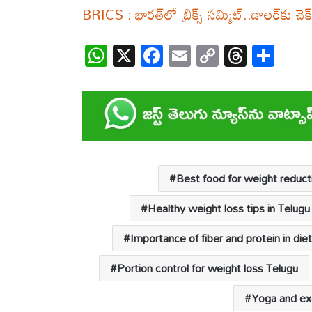
BRICS : భారత్‌లో బ్రిక్స్ సమ్మిట్..డాలర్‌కు చెక్ పె
W
X
F
E
C
T
S
h
ac
m
o
hr
h
at
e
ail
p
e
ar
s
b
y
a
e
A
o
Li
d
p
o
n
s
Best food for weight reduct
p
k
k
Healthy weight loss tips in Telugu
Importance of fiber and protein in diet
Portion control for weight loss Telugu
Yoga and exe