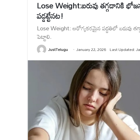
Lose Weight:బరువు తగ్గడానికి భోజన
పడ్డట్టేనట!
Lose Weight: ఆరోగ్యకరమైన పద్ధతిలో బరువు త
పెట్టాలి.
JustTelugu
January 22, 2026
Last Updated: Ja