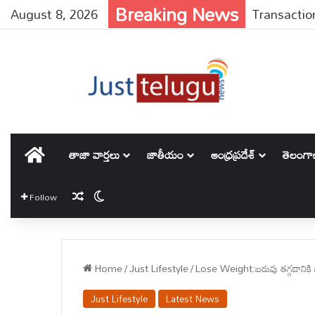
Breaking News
August 8, 2026
IND vs SL : 
హోమ్
తాజా వార్తలు
జాతీయం
ఆంధ్రప్రదేశ్
తెలంగ
Random Article
Switch skin
Follow
Home
/
Just Lifestyle
/
Lose Weight:బరువు తగ్గడానికి భ
Just Lifestyle
Latest News