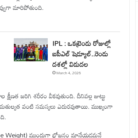
ొవ్వుగా మారిపోతుంది.
IPL : ఒకట్రెండు రోజుల్లో
ఐపీఎల్ షెడ్యూల్..రెండు
దశల్లో విడుదల
March 4, 2026
ీణత జరిగి శరీరం వీకవుతుంది. దీనివల్ల జుట్టు
సమతుల్యత వంటి సమస్యలు ఎదురవుతాయి. ముఖ్యంగా
ది.
(Lose Weight) ముందుగా భోజనం మానేయడమనే