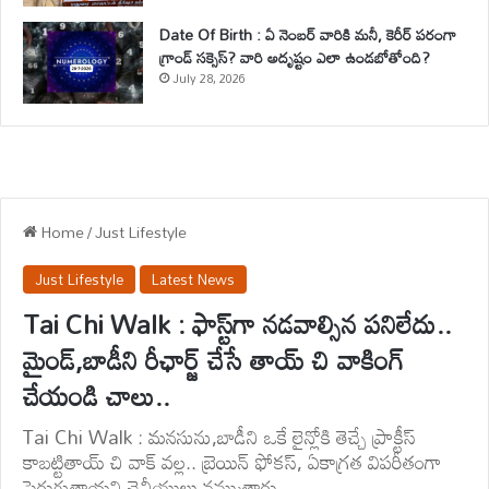
Date Of Birth : ఏ నెంబర్ వారికి మనీ, కెరీర్ పరంగా
గ్రాండ్ సక్సెస్? వారి అదృష్టం ఎలా ఉండబోతోంది?
July 28, 2026