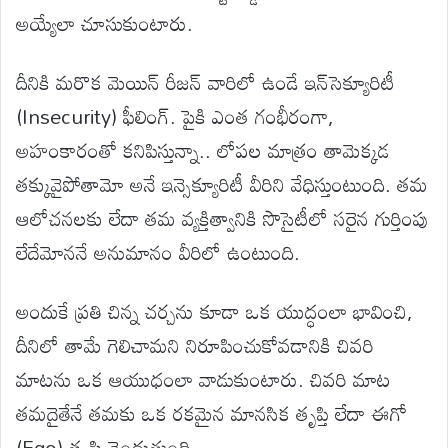
అయ్యేలా చూసుకుంటారు.
దీనికి మరొక మెయిన్ రీజన్ వారిలో ఉండే ఇన్‌సెక్యూరిటీ
(Insecurity) ఫీలింగ్. పైకి ఎంత గంభీరంగా,
అహంకారంతో కనిపిస్తున్నా.. లోపల మాత్రం తామెక్కడ
తక్కువైపోతామో అనే ఇన్సెక్యూరిటీ వీరిని వేధిస్తుంటుంది. తమ
ఆలోచనలకు లేదా తమ వ్యక్తిత్వానికి సొసైటీలో సరైన గుర్తింపు
లేదేమోననే అనుమానం వీరిలో ఉంటుంది.
అందుకే ప్రతి చిన్న చర్చను కూడా ఒక యుద్ధంలా భావించి,
దీనిలో తామే గెలిచామని నిరూపించుకోవడానికి చివరి
మాటను ఒక ఆయుధంలా వాడుకుంటారు. చివరి మాట
తమదైతేనే తమకు ఒక రకమైన మానసిక తృప్తి లేదా ఈగో
(Ego) తృప్తి చెందుతుంది.