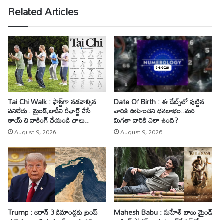
Related Articles
Tai Chi Walk : ఫాస్ట్‌గా నడవాల్సిన
Date Of Birth : ఈ డేట్స్‌లో పుట్టిన
పనిలేదు.. మైండ్‌,బాడీని రీఛార్జ్ చేసే
వారికి ఊహించని ధనలాభం..మరి
తాయ్ చి వాకింగ్‌ చేయండి చాలు..
మిగతా వారికి ఎలా ఉంది?
August 9, 2026
August 9, 2026
Trump : ఇరాన్ 3 డిమాండ్లకు ట్రంప్
Mahesh Babu : మహేశ్‌ బాబు మైండ్