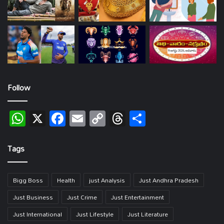
Follow
WhatsApp
X
Facebook
Email
Copy
Threads
Share
Link
Tags
Bigg Boss
Health
just Analysis
Just Andhra Pradesh
Just Business
Just Crime
Just Entertainment
Just International
Just Lifestyle
Just Literature