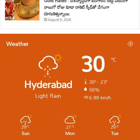
Gold Rates : దేశవ్యాప్తంగా బంగారం రేట్లు వరుసగా
నాలుగో రోజు కూడా రాకెట్ స్పీడ్‌తో వేగంగా
దూసుకెళ్తున్నాయి.
August 9, 2026
Weather
30
℃
Hyderabad
30º - 23º
59%
Light Rain
6.88 km/h
29
27
29
℃
℃
℃
Sun
Mon
Tue