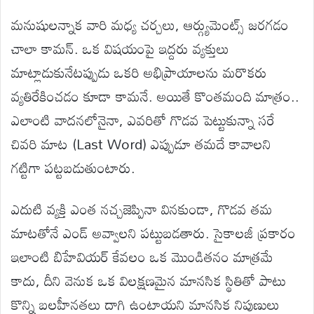
మనుషులన్నాక వారి మధ్య చర్చలు, ఆర్గ్యుమెంట్స్ జరగడం
చాలా కామన్. ఒక విషయంపై ఇద్దరు వ్యక్తులు
మాట్లాడుకునేటప్పుడు ఒకరి అభిప్రాయాలను మరొకరు
వ్యతిరేకించడం కూడా కామనే. అయితే కొంతమంది మాత్రం..
ఎలాంటి వాదనలోనైనా, ఎవరితో గొడవ పెట్టుకున్నా సరే
చివరి మాట (Last Word) ఎప్పుడూ తమదే కావాలని
గట్టిగా పట్టబడుతుంటారు.
ఎదుటి వ్యక్తి ఎంత నచ్చజెప్పినా వినకుండా, గొడవ తమ
మాటతోనే ఎండ్ అవ్వాలని పట్టుబడతారు. సైకాలజీ ప్రకారం
ఇలాంటి బిహేవియర్ కేవలం ఒక మొండితనం మాత్రమే
కాదు, దీని వెనుక ఒక విలక్షణమైన మానసిక స్థితితో పాటు
కొన్ని బలహీనతలు దాగి ఉంటాయని మానసిక నిపుణులు