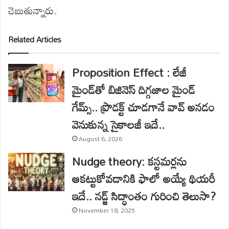
చెబుతున్నారు.
Related Articles
Proposition Effect : లేజీ
మైండ్‌తో బిజినెస్ దిగ్గజాల మైండ్
గేమ్స్.. ప్రొడక్ట్ చూడగానే వావ్ అనడం
వెనుకున్న సైకాలజీ ఇదే..
August 6, 2026
Nudge theory: కస్టమర్లను
ఆకట్టుకోవడానికి ఫాలో అయ్యే థియరీ
ఇదే.. నడ్జ్ సిద్ధాంతం గురించి తెలుసా?
November 18, 2025