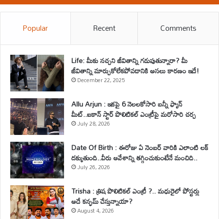
Popular
Recent
Comments
Life: మీకు నచ్చని జీవితాన్ని గడుపుతున్నారా? మీ
జీవితాన్ని మార్చుకోలేకపోవడానికి అసలు కారణం ఇదే!
December 22, 2025
Allu Arjun : ఇకపై 6 నెలలకోసారి బన్నీ ఫ్యాన్
మీట్..ఐకాన్ స్టార్ పొలిటికల్ ఎంట్రీపై మరోసారి చర్చ
July 28, 2026
Date Of Birth : ఈరోజు ఏ నెంబర్ వారికి ఎలాంటి లక్
దక్కుతుంది..వీరు ఆవేశాన్ని తగ్గించుకుంటేనే మంచిది..
July 26, 2026
Trisha : త్రిష పొలిటికల్ ఎంట్రీ ?.. మధురైలో పోస్టర్లు
అదే కన్ఫమ్ చేస్తున్నాయా?
August 4, 2026