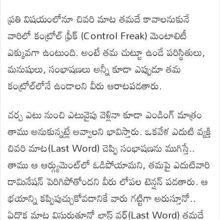
ప్రతి విషయంలోనూ చివరి మాట తమదే కావాలనుకునే
వారిలో కంట్రోల్ ఫ్రీక్ (Control Freak) మెంటాలిటీ
ఎక్కువగా ఉంటుంది. అంటే తమ చుట్టూ ఉండే పరిస్థితులు,
మనుషులు, సంభాషణలు అన్నీ కూడా ఎప్పుడూ తమ
కంట్రోల్‌లోనే ఉండాలని వీరు ఆరాటపడతారు.
చర్చ ఎటు నుంచి ఎటువైపు వెళ్లినా కూడా ఎండింగ్ మాత్రం
తాము అనుకున్నట్లే అవ్వాలని భావిస్తారు. ఒకవేళ ఎదుటి వ్యక్తి
చివరి మాట(Last Word) చెప్పి సంభాషణను ముగిస్తే..
తాము ఆ ఆర్గ్యుమెంట్‌లో ఓడిపోయామని, తమపై ఎదుటివారి
డామినేషన్ పెరిగిపోతోందని వీరు లోపల టెన్షన్ పడతారు. ఆ
భయాన్ని కప్పిపుచ్చుకోవడానికే వారు గట్టిగా అరుస్తూనో..
ఏదొక మాట విసురుతూనో లాస్ట్ వర్డ్(Last Word) తమదే