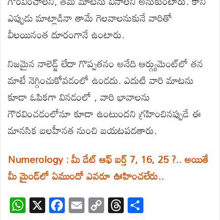
గౌరవించాలని, తమ మాటను వినాలని అనుకుంటారు. కానీ
ఎప్పుడు మాట్లాడినా తామే గెలవాలనుకునే వారితో
వీలయినంత దూరంగానే ఉంటారు.
నిజమైన నాలెడ్జ్ లేదా గొప్పతనం అనేది ఆర్గ్యుమెంట్‌లో తన
మాటే నెగ్గించుకోవడంలో ఉండదు. ఎదుటి వారి మాటను
కూడా ఓపికగా వినడంలో , వారి భావాలను
గౌరవించడంలోనూ కూడా ఉంటుందని గ్రహించినప్పుడే ఈ
మానసిక బలహీనత నుంచి బయటపడతారు.
Numerology : మీ డేట్ ఆఫ్ బర్త్ 7, 16, 25 ?.. అయితే
మీ మైండ్‌లో ఏముందో ఎవరూ ఊహించలేరు..
W
X
F
E
C
T
S