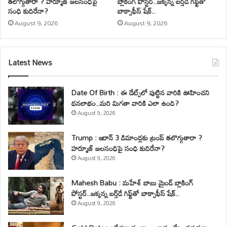
తలొగ్గుతారా ? హర్మూజ్ జలసంధిపై
బ్లాకింగ్ పోస్టర్..జక్కన్న బర్త్‌డే గిఫ్ట్‌తో
సంధి కుదిరేనా?
బాక్సాఫీస్ షేక్..
August 9, 2026
August 9, 2026
Latest News
Date Of Birth : ఈ డేట్స్‌లో పుట్టిన వారికి ఊహించని
ధనలాభం..మరి మిగతా వారికి ఎలా ఉంది?
August 9, 2026
Trump : ఇరాన్ 3 డిమాండ్లకు ట్రంప్ తలొగ్గుతారా ?
హర్మూజ్ జలసంధిపై సంధి కుదిరేనా?
August 9, 2026
Mahesh Babu : మహేశ్‌ బాబు మైండ్ బ్లాకింగ్
పోస్టర్..జక్కన్న బర్త్‌డే గిఫ్ట్‌తో బాక్సాఫీస్ షేక్..
August 9, 2026