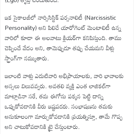
ఇక సైకాలజీలో నార్సిసిస్టిక్ పర్సనాలిటీ (Narcissistic
Personality) అని పిలిచే యారోగెంట్ మెంటాలిటీ ఉన్న
వారిలో కూడా ఈ అలవాటు క్లియర్‌గా కనిపిస్తుంది. తాము
చెప్పిందే వేదం అని, తామెప్పుడూ తప్పు చేయమని వీళ్లు
స్ట్రాంగ్‌గా నమ్ముతారు.
ఇలాంటి వాళ్లు ఎదుటివారి అభిప్రాయాలకు, వారి భావాలకు
అస్సలు విలువవ్వరు. అవతలి వ్యక్తి ఎంత లాజికల్‌గా
మాట్లాడినా సరే, తమ ఈగోను పక్కన పెట్టి దాన్ని
ఒప్పుకోవడానికి వీరు ఇష్టపడరు. సంభాషణను తమకు
అనుకూలంగా మార్చుకోవడానికి ప్రయత్నిస్తూ, తామే గొప్ప
అని చాటుకోవడానికి ట్రై చేస్తుంటారు.