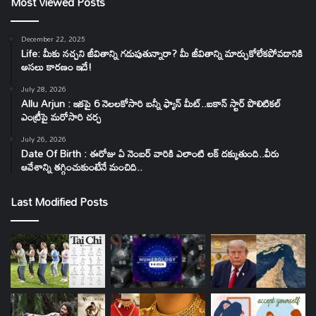
Most Viewed Posts
December 22, 2025
Life: మీకు నచ్చని జీవితాన్ని గడుపుతున్నారా? మీ జీవితాన్ని మార్చుకోలేకపోవడానికి
అసలు కారణం ఇదే!
July 28, 2026
Allu Arjun : ఇకపై 6 నెలలకోసారి బన్నీ ఫ్యాన్ మీట్..ఐకాన్ స్టార్ పొలిటికల్
ఎంట్రీపై మరోసారి చర్చ
July 26, 2026
Date Of Birth : ఈరోజు ఏ నెంబర్ వారికి ఎలాంటి లక్ దక్కుతుంది..వీరు
ఆవేశాన్ని తగ్గించుకుంటేనే మంచిది..
Last Modified Posts