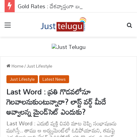
Gold Rates : దేశవ్యాప్తంగా బంగారం రేట్లు వరుసగా నాలుగో రోజు కూడా రాకెట్ స్పీడ్‌తో వేగంగా దూసుకెళ్తున్నాయి.
Menu
Se
Home
/
Just Lifestyle
Just Lifestyle
Latest News
Last Word : ప్రతి గొడవలోనూ
గెలవాలనుకుంటున్నారా? లాస్ట్ వర్డ్ మీదే
అవ్వాలన్న మైండ్‌సెట్ ఎందుకు?
Last Word : ఎదుటి వ్యక్తి చివరి మాట చెప్పి సంభాషణను
ముగిస్తే.. తాము ఆ ఆర్గ్యుమెంట్‌లో ఓడిపోయామని, తమపై