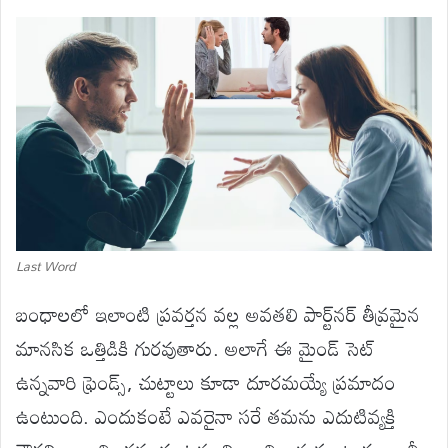
Last Word
బంధాలలో ఇలాంటి ప్రవర్తన వల్ల అవతలి పార్ట్‌నర్ తీవ్రమైన
మానసిక ఒత్తిడికి గురవుతారు. అలాగే ఈ మైండ్ సెట్
ఉన్నవారి ఫ్రెండ్స్, చుట్టాలు కూడా దూరమయ్యే ప్రమాదం
ఉంటుంది. ఎందుకంటే ఎవరైనా సరే తమను ఎదుటివ్యక్తి