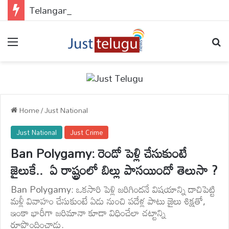
Telangana Government : పేదలకు డబుల్ ధమాకా..అప్లై చేయకపోతే వెంటనే చేసుకోండి..
Menu
Se
Home
/
Just National
Just National
Just Crime
Ban Polygamy: రెండో పెళ్లి చేసుకుంటే
జైలుకే.. ఏ రాష్ట్రంలో బిల్లు పాసయిందో తెలుసా ?
Ban Polygamy: ఒకసారి పెళ్లి జరిగిందనే విషయాన్ని దాచిపెట్టి
మళ్లీ వివాహం చేసుకుంటే ఏడు నుంచి పదేళ్ల పాటు జైలు శిక్షతో,
ఇంకా భారీగా జరిమానా కూడా విధించేలా చట్టాన్ని
రూపొందించాడు.