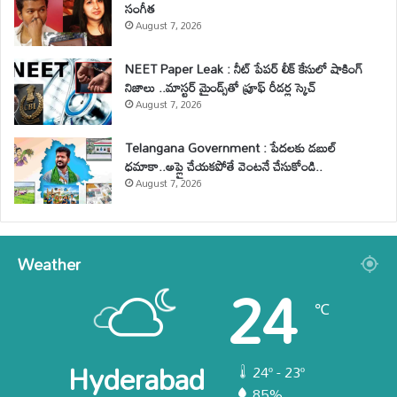
సంగీత
August 7, 2026
NEET Paper Leak : నీట్ పేపర్ లీక్ కేసులో షాకింగ్
నిజాలు ..మాస్టర్ మైండ్స్‌తో ప్రూఫ్ రీడర్ల స్కెచ్
August 7, 2026
Telangana Government : పేదలకు డబుల్
ధమాకా..అప్లై చేయకపోతే వెంటనే చేసుకోండి..
August 7, 2026
Weather
24
℃
Hyderabad
24º - 23º
85%