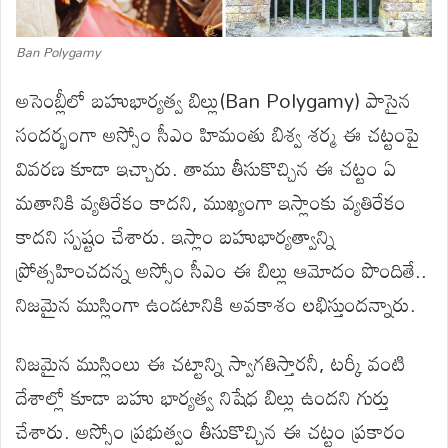
Ban Polygamy
అసెంబ్లీలో బహుభార్యత్వ బిల్లు(Ban Polygamy) పాసైన
సందర్భంగా అస్సోం సీఎం హిమంతు బిశ్వ శర్మ ఈ చట్టంపై
వివరణ కూడా ఇచ్చారు. తాము తీసుకొచ్చిన ఈ చట్టం ఏ
మతానికి వ్యతిరేకం కాదని, ముఖ్యంగా ఇస్లాంకు వ్యతిరేకం
కాదని స్పష్టం చేశారు. ఇస్లాం బహుభార్యత్వాన్ని
ప్రోత్సహించదన్న అస్సోం సీఎం ఈ బిల్లు ఆమోదం పొందితే..
నిజమైన ముస్లింగా ఉండటానికి అవకాశం లభిస్తుందన్నారు.
నిజమైన ముస్లింలు ఈ చట్టాన్ని స్వాగతిస్తారనీ, టర్కీ వంటి
దేశాల్లో కూడా బహు భార్యత్వ నిషేధ బిల్లు ఉందని గుర్తు
చేశారు. అస్సోం ప్రభుత్వం తీసుకొచ్చిన ఈ చట్టం ప్రకారం