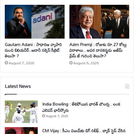
Gautam Adani : సాధారణ వ్యాపారి
Azim Premji : రోజుకు రూ.27 కోట్లు
నుంచి బిలియనీర్..అదానీ సక్సెస్ సీక్రెట్
విరాళాలు.. అపర దానకర్ణుడు అజీమ్
తెలుసా ?
ప్రేమ్ జీ గురించి తెలుసా?
August 7, 2026
August 6, 2026
Latest News
India Bowling : తేలిపోయిన భారత్ బౌలర్లు.. లంక
ఎలెవన్ భారీస్కోరు
August 7, 2026
CM Vijay : సీఎం విజయ్‌కు బిగ్ రిలీఫ్.. బ్యాక్ స్టెప్ వేసిన