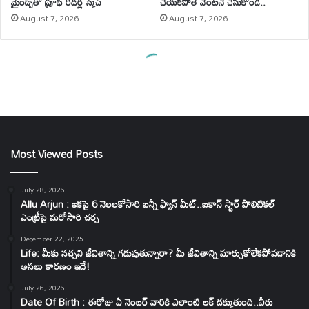
Most Viewed Posts
July 28, 2026
Allu Arjun : ఇకపై 6 నెలలకోసారి బన్నీ ఫ్యాన్ మీట్..ఐకాన్ స్టార్ పొలిటికల్
ఎంట్రీపై మరోసారి చర్చ
December 22, 2025
Life: మీకు నచ్చని జీవితాన్ని గడుపుతున్నారా? మీ జీవితాన్ని మార్చుకోలేకపోవడానికి
అసలు కారణం ఇదే!
July 26, 2026
Date Of Birth : ఈరోజు ఏ నెంబర్ వారికి ఎలాంటి లక్ దక్కుతుంది..వీరు