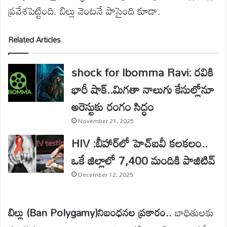
ప్రవేశపెట్టింది. బిల్లు వెంటనే పాసైంది కూడా.
Related Articles
shock for Ibomma Ravi: రవికి
భారీ షాక్..మిగతా నాలుగు కేసుల్లోనూ
అరెస్టుకు రంగం సిద్ధం
November 21, 2025
HIV :బీహార్‌లో హెచ్‌ఐవీ కలకలం..
ఒకే జిల్లాలో 7,400 మందికి పాజిటివ్
December 12, 2025
బిల్లు (Ban Polygamy)నిబంధనల ప్రకారం..
బాధితులకు