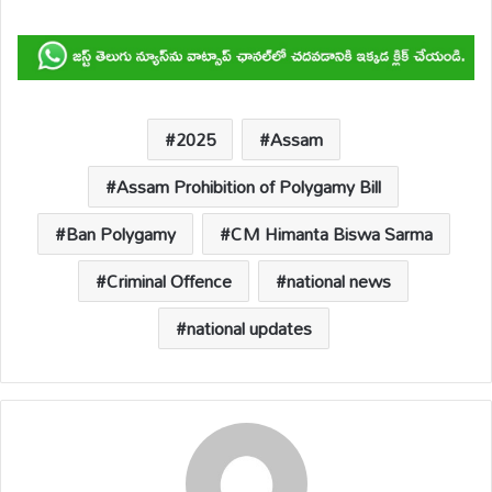
h
ac
m
o
hr
h
at
e
ail
p
e
ar
s
b
y
a
e
A
o
Li
d
p
o
n
s
2025
Assam
p
k
k
Assam Prohibition of Polygamy Bill
Ban Polygamy
CM Himanta Biswa Sarma
Criminal Offence
national news
national updates