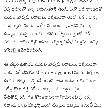
బహుభార్యత్వ నిషేధం(Ban Polygamy)పై మనదేశంలో
ఎప్పటినుంచో చర్చ జరుగుతూనే ఉంది. ఏదో ఒక కారణంతో
మొదటి భార్యకు విడాకులు ఇవ్వకుండా రెండో పెళ్లి,. కొన్ని
సందర్భాల్లో మూడో పెళ్లి చేసుకుంటున్న వారిని చూస్తూనే
ఉన్నాం. ఇకపై ఇలాంటి వాటికి అస్సోం రాష్ట్రంలో చెక్
పడింది. చారిత్రాత్మక బహు భార్యత్వ నిషేధ బిల్లును అస్సోం
అసెంబ్లీ ఆమోదించింది.
ఈ చట్టం ప్రకారం మొదటి భార్యకు విడాకులు ఇవ్వకుండా
రెండో పెళ్లి చేసుకుంటే(Ban Polygamy) సదరు భర్త జైలు
ఊచలు లెక్కించాల్సిందే. ఒకటి కాదు రెండు కాదు ఏకంగా
ఏడేళ్ల జైలు శిక్ష పడేలా అస్సోం ప్రభుత్వం చట్టం
తీసుకొచ్చింది. గత కొంతకాలంగా హిమంతబిశ్వ శర్మ
సర్కారు దీనిపై పూర్తిస్థాయిలో చర్చించి ఇప్పుడు అసెంబ్లీ బిల్లు