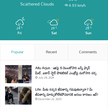
Scattered Clouds
4.93 km/h
24
28
28
℃
℃
℃
Fri
Sat
Sun
Popular
Recent
Comments
Allu Arjun : ఇకపై 6 నెలలకోసారి బన్నీ ఫ్యాన్
మీట్..ఐకాన్ స్టార్ పొలిటికల్ ఎంట్రీపై మరోసారి చర్చ
July 28, 2026
Life: మీకు నచ్చని జీవితాన్ని గడుపుతున్నారా? మీ
జీవితాన్ని మార్చుకోలేకపోవడానికి అసలు కారణం ఇదే!
December 22, 2025