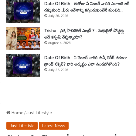
Date Of Birth : ఈరోజు ఏ నెంబర్ వారికి ఎలాంటి లక్
దక్కుతుంది..వీరు ఆవేశాన్ని తగ్గించుకుంటేనే మంచిది..
July 26, 2026
Trisha : త్రిష పొలిటికల్ ఎంట్రీ ?.. మధురైలో పోస్టర్లు
అదే కన్ఫమ్ చేస్తున్నాయా?
August 4, 2026
Date Of Birth : ఏ నెంబర్ వారికి మనీ, కెరీర్ పరంగా
గ్రాండ్ సక్సెస్? వారి అదృష్టం ఎలా ఉండబోతోంది?
July 28, 2026