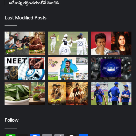
ఆవేశాన్ని తగ్గించుకుంటేనే మంచిది..
Last Modified Posts
Follow