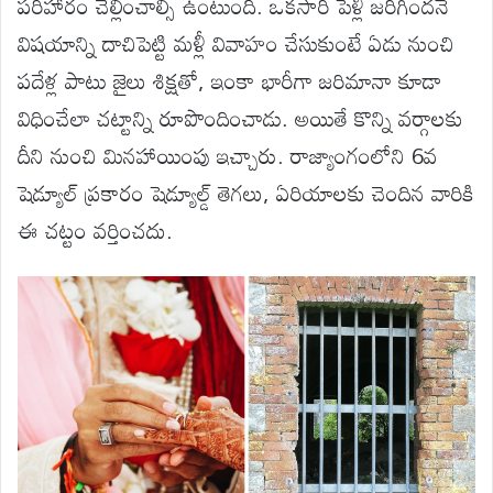
పరిహారం చెల్లించాల్సి ఉంటుంది. ఒకసారి పెళ్లి జరిగిందనే
విషయాన్ని దాచిపెట్టి మళ్లీ వివాహం చేసుకుంటే ఏడు నుంచి
పదేళ్ల పాటు జైలు శిక్షతో, ఇంకా భారీగా జరిమానా కూడా
విధించేలా చట్టాన్ని రూపొందించాడు. అయితే కొన్ని వర్గాలకు
దీని నుంచి మినహాయింపు ఇచ్చారు. రాజ్యాంగంలోని 6వ
షెడ్యూల్ ప్రకారం షెడ్యూల్డ్ తెగలు, ఏరియాలకు చెందిన వారికి
ఈ చట్టం వర్తించదు.