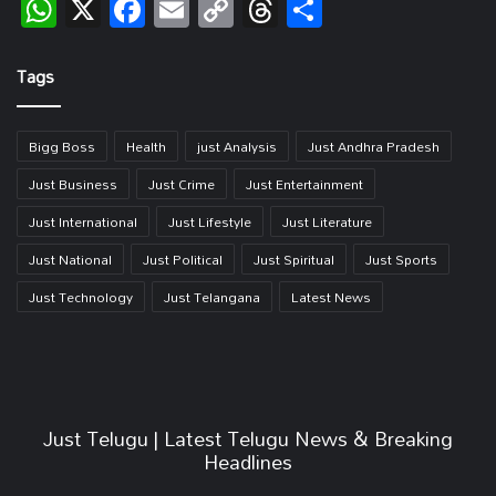
WhatsApp
X
Facebook
Email
Copy
Threads
Share
Link
Tags
Bigg Boss
Health
just Analysis
Just Andhra Pradesh
Just Business
Just Crime
Just Entertainment
Just International
Just Lifestyle
Just Literature
Just National
Just Political
Just Spiritual
Just Sports
Just Technology
Just Telangana
Latest News
Just Telugu | Latest Telugu News & Breaking
Headlines