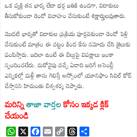
ఒక వ్యక్తి తన భార్య లేదా భర్త బతికి ఉండగా, విడాకులు
తీసుకోకుండా రెండో వివాహం చేసుకుంటే శిక్షార్హులవుతారు.
మొదటి భార్యతో విడాకుల ప్రక్రియ పూర్తవకుండా రెండో పెళ్లి
చేసుకుంటే మాత్రం ఈ చట్టం కింద కేసు నమోదు చేసి జైలుకు
పంపిస్తారు. ఇదిలా ఉంటే ఈ బిల్లుపై విపక్షాలు ఇంకా
స్పందించలేదు. మరోవైపు వచ్చే ఏడాది జరిగే అసెంబ్లీ
ఎన్నికల్లో మళ్లీ తాను గెలిస్తే అస్సోంలో యూనిఫాం సివిల్ కోడ్
చేస్తానని హిమంతు బిశ్వశర్మ చెప్పారు.
మరిన్ని
తాజా వార్తల
కోసం ఇక్కడ క్లిక్
చేయండి
W
X
F
E
C
T
S