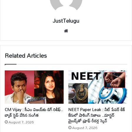
JustTelugu
We
bsi
te
Related Articles
CM Vijay : సీఎం విజయ్‌కు బిగ్ రిలీఫ్..
NEET Paper Leak : నీట్ పేపర్ లీక్
బ్యాక్ స్టెప్ వేసిన సంగీత
కేసులో షాకింగ్ నిజాలు ..మాస్టర్
మైండ్స్‌తో ప్రూఫ్ రీడర్ల స్కెచ్
August 7, 2026
August 7, 2026