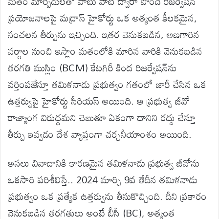
మతం మార్పిడులతో పాటు వాటి ద్వారా పొందే రిజర్వేషన్
ప్రయోజనాలపై మద్రాస్ హైకోర్టు ఒక అత్యంత కీలకమైన,
సంచలన తీర్పును ఇచ్చింది. ఇతర వెనుకబడిన, అణగారిన
వర్గాల నుంచి ఇస్లాం మతంలోకి మారిన వారికి వెనుకబడిన
తరగతి ముస్లిం (BCM) కేటగిరీ కింద రిజర్వేషన్‌ను
వర్తింపజేస్తూ తమిళనాడు ప్రభుత్వం గతంలో జారీ చేసిన ఒక
ఉత్తర్వుపై హైకోర్టు సీరియస్ అయింది. ఆ ప్రభుత్వ జీవో
రాజ్యాంగ విరుద్ధమని చెబుతూ ఏకంగా దానిని రద్దు చేస్తూ
తీర్పు ఇవ్వడం దేశ వ్యాప్తంగా చర్చనీయాంశం అయింది.
అసలు వివాదానికి కారణమైన తమిళనాడు ప్రభుత్వ జీవోను
ఒకసారి పరిశీలిస్తే.. 2024 మార్చి 9వ తేదీన తమిళనాడు
ప్రభుత్వం ఒక ప్రత్యేక ఉత్తర్వును తీసుకొచ్చింది. దీని ప్రకారం
వెనుకబడిన తరగతులు అంటే బీసీ (BC), అత్యంత