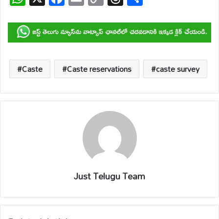
h
ac
m
o
hr
h
at
e
ail
p
e
ar
s
b
y
a
e
A
o
Li
d
p
o
n
s
Caste
Caste reservations
caste survey
p
k
k
Just Telugu Team