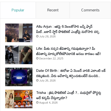
Popular
Recent
Comments
Allu Arjun : ఇకపై 6 నెలలకోసారి బన్నీ ఫ్యాన్
మీట్..ఐకాన్ స్టార్ పొలిటికల్ ఎంట్రీపై మరోసారి చర్చ
July 28, 2026
Life: మీకు నచ్చని జీవితాన్ని గడుపుతున్నారా? మీ
జీవితాన్ని మార్చుకోలేకపోవడానికి అసలు కారణం ఇదే!
December 22, 2025
Date Of Birth : ఈరోజు ఏ నెంబర్ వారికి ఎలాంటి లక్
దక్కుతుంది..వీరు ఆవేశాన్ని తగ్గించుకుంటేనే మంచిది..
July 26, 2026
Trisha : త్రిష పొలిటికల్ ఎంట్రీ ?.. మధురైలో పోస్టర్లు
అదే కన్ఫమ్ చేస్తున్నాయా?
August 4, 2026