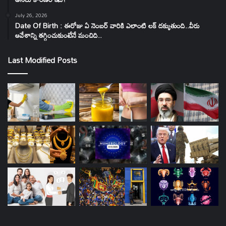
July 26, 2026
Date Of Birth : ఈరోజు ఏ నెంబర్ వారికి ఎలాంటి లక్ దక్కుతుంది..వీరు
ఆవేశాన్ని తగ్గించుకుంటేనే మంచిది..
Last Modified Posts