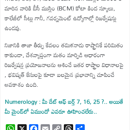
మారిన వారికి బీసీ ముస్లిం (BCM) కోటా కింద స్కూలు,
కాలేజీలో సీట్లు గానీ, గవర్నమెంట్ ఉద్యోగాల్లో రిజర్వేషన్లు
ఉండవు.
నిజానికి తాజా తీర్పు కేవలం తమిళనాడు రాష్ట్రానికే పరిమితం
కాకుండా, దేశవ్యాప్తంగా మతం మార్పిడి ఆధారంగా
రిజర్వేషన్ల ప్రయోజనాలను ఆశించే ఇతర రాష్ట్రాల విధానాలపై
, భవిష్యత్ కేసులపై కూడా బలమైన ప్రభావాన్ని చూపించే
అవకాశం ఉంది.
Numerology : మీ డేట్ ఆఫ్ బర్త్ 7, 16, 25 ?.. అయితే
మీ మైండ్‌లో ఏముందో ఎవరూ ఊహించలేరు..
W
X
F
E
C
T
S