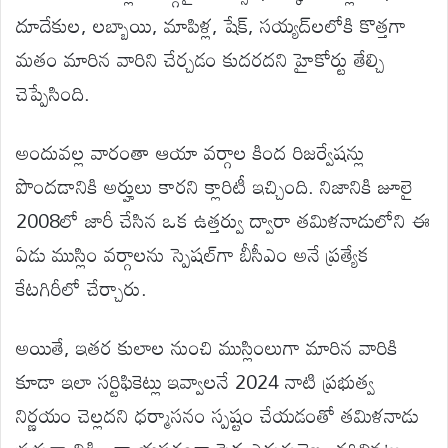
దూదేకుల, లబ్బాయి, మాపిళ్ల, షేక్, సయ్యద్‌లలోకి కొత్తగా
మతం మారిన వారిని చేర్చడం కుదరదని హైకోర్టు తేల్చి
చెప్పేసింది.
అందువల్ల వారంతా ఆయా వర్గాల కింద రిజర్వేషన్లు
పొందడానికి అర్హులు కారని క్లారిటీ ఇచ్చింది. నిజానికి జూలై
2008లో జారీ చేసిన ఒక ఉత్తర్వు ద్వారా తమిళనాడులోని ఈ
ఏడు ముస్లిం వర్గాలను స్పెషల్‌గా బీసీఎం అనే ప్రత్యేక
కేటగిరీలో చేర్చారు.
అయితే, ఇతర కులాల నుంచి ముస్లింలుగా మారిన వారికి
కూడా ఇలా సర్టిఫికెట్లు ఇవ్వాలనే 2024 నాటి ప్రభుత్వ
నిర్ణయం చెల్లదని ధర్మాసనం స్పష్టం చేయడంతో తమిళనాడు