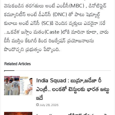
వెనుకబడిన తరగతులు అంటే ఎంబీసీ(MBC) , డినోటిఫైడ్
కమ్యూనిటీస్ అంటే డీఎన్‌సీ (DNC) తో పాటు షెడ్యూల్డ్
కులాలు అంటే ఎస్‌సీ (SC)కి చెందిన వ్యక్తులు ఎవరైనా సరే
..ఒకవేళ ఇస్లాం మతం(Caste )లోకి మారినా కూడా, వారు
బీసీ ముస్లిం కేటగిరీ కింద రిజర్వేషన్ ప్రయోజనాలను
పొందొచ్చని ప్రభుత్వం పేర్కొంది.
Related Articles
India Squad : బుమ్రా,జడేజా రీ
ఎంట్రీ.. లంకతో టెస్టులకు భారత జట్టు
ఇదే
July 28, 2026