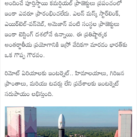
అందించే పూర్తిస్థాయి కమర్షియల్ ప్రాజెక్టులు ప్రపంచంలో
ఇంకా ఎవరూ ప్రారంభించలేదు. ఎలన్ మస్క్ స్టార్‌లింక్,
ఎయిర్‌టెల్-వన్‌వెబ్, అమెజాన్ వంటి సంస్థల ప్రాజెక్టులు
ఇంకా టెస్టింగ్ దశలోనే ఉన్నాయి. ఈ ప్రతిష్టాత్మక
అంతర్జాతీయ ప్రయోగానికి ఇస్రో వేదికగా మారడం భారత్‌కు
ఒక గొప్ప గౌరవం.
రిమోట్ ఏరియాలకు ఇంటర్నెట్.. హిమాలయాలు, గిరిజన
ప్రాంతాలు, మరియు టవర్లు లేని ప్రదేశాలకు ఇంటర్నెట్
సదుపాయం లభిస్తుంది.