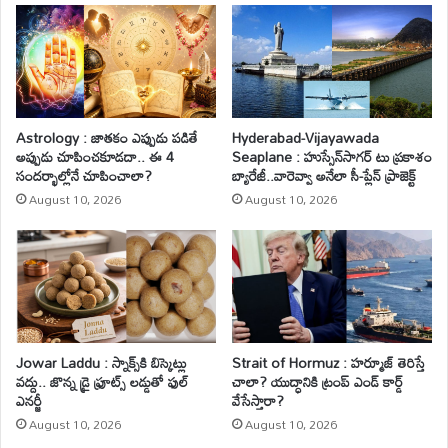
Astrology : జాతకం ఎప్పుడు పడితే
Hyderabad-Vijayawada
అప్పుడు చూపించకూడదా.. ఈ 4
Seaplane : హుస్సేన్‌సాగర్ టు ప్రకాశం
సందర్భాల్లోనే చూపించాలా?
బ్యారేజీ..వారెవ్వా అనేలా సీ-ప్లేన్ ప్రాజెక్ట్
August 10, 2026
August 10, 2026
Jowar Laddu : స్నాక్స్‌కి బిస్కెట్లు
Strait of Hormuz : హర్మూజ్ తెరిస్తే
వద్దు.. జొన్న డ్రై ఫ్రూట్స్ లడ్డుతో ఫుల్
చాలా? యుద్ధానికి ట్రంప్ ఎండ్ కార్డ్
ఎనర్జీ
వేసేస్తారా?
August 10, 2026
August 10, 2026