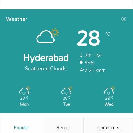
Weather
28
℃
Hyderabad
28º - 22º
65%
Scattered Clouds
7.21 km/h
28
28
29
℃
℃
℃
Mon
Tue
Wed
Popular
Recent
Comments