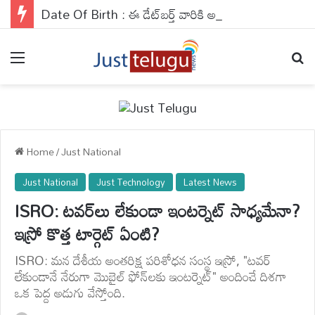
Date Of Birth : ఈ డేట్‌బర్త్‌ వారికి అకస్మాత్తుగా లక్ష్మీయోగం..వారు ఆర్థిక వ్యవహారాల్లో జాగ్రత్తగా ఉండాలి..
Menu
Se
Home
/
Just National
Just National
Just Technology
Latest News
ISRO: టవర్‌లు లేకుండా ఇంటర్నెట్ సాధ్యమేనా?
ఇస్రో కొత్త టార్గెట్ ఏంటి?
ISRO: మన దేశీయ అంతరిక్ష పరిశోధన సంస్థ ఇస్రో, "టవర్
లేకుండానే నేరుగా మొబైల్ ఫోన్‌లకు ఇంటర్నెట్" అందించే దిశగా
ఒక పెద్ద అడుగు వేస్తోంది.