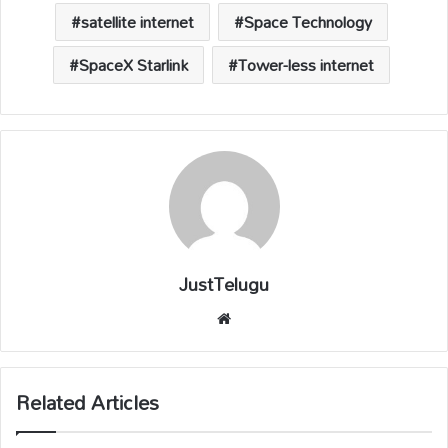
satellite internet
Space Technology
SpaceX Starlink
Tower-less internet
JustTelugu
We
bsi
te
Related Articles