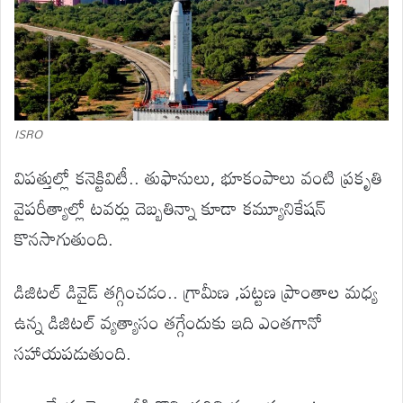
ISRO
విపత్తుల్లో కనెక్టివిటీ.. తుఫానులు, భూకంపాలు వంటి ప్రకృతి
వైపరీత్యాల్లో టవర్లు దెబ్బతిన్నా కూడా కమ్యూనికేషన్
కొనసాగుతుంది.
డిజిటల్ డివైడ్ తగ్గించడం.. గ్రామీణ ,పట్టణ ప్రాంతాల మధ్య
ఉన్న డిజిటల్ వ్యత్యాసం తగ్గేందుకు ఇది ఎంతగానో
సహాయపడుతుంది.