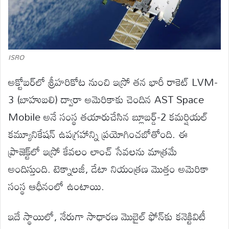
ISRO
అక్టోబర్‌లో శ్రీహరికోట నుంచి ఇస్రో తన భారీ రాకెట్ LVM-
3 (బాహుబలి) ద్వారా అమెరికాకు చెందిన AST Space
Mobile అనే సంస్థ తయారుచేసిన బ్లూబర్డ్-2 కమర్షియల్
కమ్యూనికేషన్ ఉపగ్రహాన్ని ప్రయోగించబోతోంది. ఈ
ప్రాజెక్ట్‌లో ఇస్రో కేవలం లాంచ్ సేవలను మాత్రమే
అందిస్తుంది. టెక్నాలజీ, డేటా నియంత్రణ మొత్తం అమెరికా
సంస్థ ఆధీనంలో ఉంటాయి.
ఇదే స్థాయిలో, నేరుగా సాధారణ మొబైల్ ఫోన్‌కు కనెక్టివిటీ