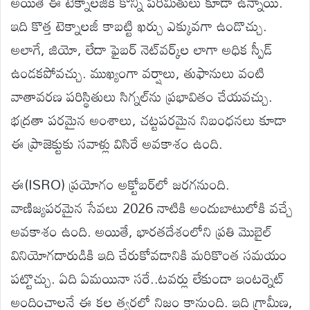
అయితే ఈ టెక్నాలజీకి కొన్ని పరిమితులు కూడా ఉన్నాయి.
ఇది కొత్త టెక్నాలజీ కాబట్టి ఖర్చు ఎక్కువగా ఉండొచ్చు.
అలాగే, జియో, లేదా ఫైబర్ నెట్‌వర్క్‌ల లాగా అధిక స్పీడ్
ఉండకపోవచ్చు. ముఖ్యంగా వర్షాలు, తుఫానులు వంటి
వాతావరణ పరిస్థితులు సిగ్నల్‌ను ప్రభావితం చేయవచ్చు.
భద్రతా పరమైన అంశాలు, చట్టపరమైన నిబంధనలు కూడా
ఈ ప్రాజెక్టుకు సవాళ్లు విసిరే అవకాశం ఉంది.
ఈ(ISRO) ప్రయోగం అక్టోబర్‌లో జరగనుంది.
వాణిజ్యపరమైన సేవలు 2026 నాటికి అందుబాటులోకి వచ్చే
అవకాశం ఉంది. అయితే, భారతదేశంలోని ప్రతి మొబైల్
వినియోగదారుడికి ఇది చేరుకోవడానికి మరికొంత సమయం
పట్టొచ్చు. ఏది ఏమయినా సరే..టవర్లు లేకుండా ఇంటర్నెట్
అందించాలనే ఈ కల త్వరలో నిజం కానుంది. ఇది గ్రామీణ,