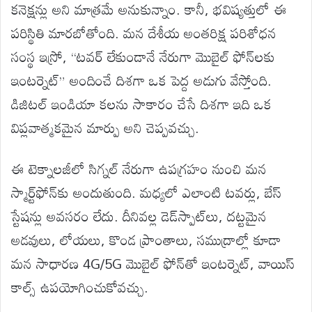
కనెక్షన్లు అని మాత్రమే అనుకున్నాం. కానీ, భవిష్యత్తులో ఈ
పరిస్థితి మారబోతోంది. మన దేశీయ అంతరిక్ష పరిశోధన
సంస్థ ఇస్రో, “టవర్ లేకుండానే నేరుగా మొబైల్ ఫోన్‌లకు
ఇంటర్నెట్” అందించే దిశగా ఒక పెద్ద అడుగు వేస్తోంది.
డిజిటల్ ఇండియా కలను సాకారం చేసే దిశగా ఇది ఒక
విప్లవాత్మకమైన మార్పు అని చెప్పవచ్చు.
ఈ టెక్నాలజీలో సిగ్నల్ నేరుగా ఉపగ్రహం నుంచి మన
స్మార్ట్‌ఫోన్‌కు అందుతుంది. మధ్యలో ఎలాంటి టవర్లు, బేస్
స్టేషన్లు అవసరం లేదు. దీనివల్ల డెడ్‌స్పాట్‌లు, దట్టమైన
అడవులు, లోయలు, కొండ ప్రాంతాలు, సముద్రాల్లో కూడా
మన సాధారణ 4G/5G మొబైల్ ఫోన్‌తో ఇంటర్నెట్, వాయిస్
కాల్స్ ఉపయోగించుకోవచ్చు.