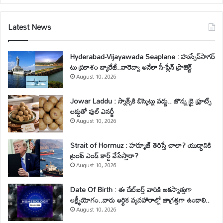
Latest News
Hyderabad-Vijayawada Seaplane : హుస్సేన్‌సాగర్
టు ప్రకాశం బ్యారేజీ..వారెవ్వా అనేలా సీ-ప్లేన్ ప్రాజెక్ట్
August 10, 2026
Jowar Laddu : స్నాక్స్‌కి బిస్కెట్లు వద్దు.. జొన్న డ్రై ఫ్రూట్స్
లడ్డుతో ఫుల్ ఎనర్జీ
August 10, 2026
Strait of Hormuz : హర్మూజ్ తెరిస్తే చాలా? యుద్ధానికి
ట్రంప్ ఎండ్ కార్డ్ వేసేస్తారా?
August 10, 2026
Date Of Birth : ఈ డేట్‌బర్త్‌ వారికి అకస్మాత్తుగా
లక్ష్మీయోగం..వారు ఆర్థిక వ్యవహారాల్లో జాగ్రత్తగా ఉండాలి..
August 10, 2026