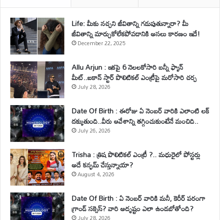
Life: మీకు నచ్చని జీవితాన్ని గడుపుతున్నారా? మీ
జీవితాన్ని మార్చుకోలేకపోవడానికి అసలు కారణం ఇదే!
December 22, 2025
Allu Arjun : ఇకపై 6 నెలలకోసారి బన్నీ ఫ్యాన్
మీట్..ఐకాన్ స్టార్ పొలిటికల్ ఎంట్రీపై మరోసారి చర్చ
July 28, 2026
Date Of Birth : ఈరోజు ఏ నెంబర్ వారికి ఎలాంటి లక్
దక్కుతుంది..వీరు ఆవేశాన్ని తగ్గించుకుంటేనే మంచిది..
July 26, 2026
Trisha : త్రిష పొలిటికల్ ఎంట్రీ ?.. మధురైలో పోస్టర్లు
అదే కన్ఫమ్ చేస్తున్నాయా?
August 4, 2026
Date Of Birth : ఏ నెంబర్ వారికి మనీ, కెరీర్ పరంగా
గ్రాండ్ సక్సెస్? వారి అదృష్టం ఎలా ఉండబోతోంది?
July 28, 2026