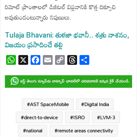
రిమోట్ ప్రాంతాలలో డిజిటల్ విప్లవానికి కొత్త దిక్సూచి
అవుతుందంటున్నారు నిపుణులు.
Tulaja Bhavani: తుళజా భవానీ.. శత్రు నాశనం,
విజయం ప్రసాదించే తల్లి
W
X
F
E
C
T
S
h
ac
m
o
hr
h
at
e
ail
p
e
ar
s
b
y
a
e
A
o
Li
d
p
o
n
s
AST SpaceMobile
Digital India
p
k
k
direct-to-device
ISRO
LVM-3
national
remote areas connectivity