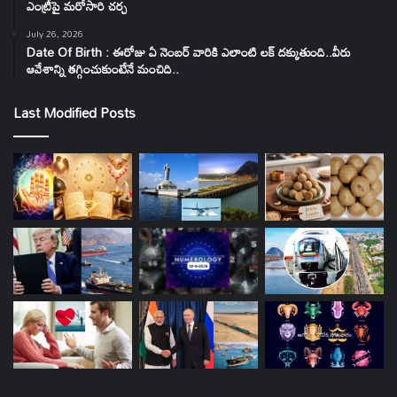
ఎంట్రీపై మరోసారి చర్చ
July 26, 2026
Date Of Birth : ఈరోజు ఏ నెంబర్ వారికి ఎలాంటి లక్ దక్కుతుంది..వీరు
ఆవేశాన్ని తగ్గించుకుంటేనే మంచిది..
Last Modified Posts