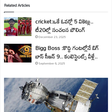
Related Articles
cricket:ఒకే ఓవర్లో 5 వికెట్లు..
టీ20ల్లో సంచలన బౌలింగ్
December 23, 2025
Bigg Boss :కొద్ది గంటల్లోనే బిగ్
బాస్ సీజన్ 9.. కంటెస్టెంట్స్‌ వీళ్లే..
September 6, 2025