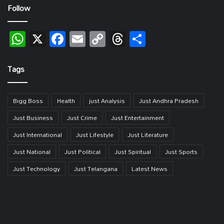
Follow
WhatsApp
X
Facebook
Email
Copy
Threads
Share
Link
Tags
Bigg Boss
Health
just Analysis
Just Andhra Pradesh
Just Business
Just Crime
Just Entertainment
Just International
Just Lifestyle
Just Literature
Just National
Just Political
Just Spiritual
Just Sports
Just Technology
Just Telangana
Latest News