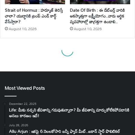
Most Viewed Posts
December 22, 2025
Life: మీకు నచ్చని జీవితాన్ని గడుపుతున్నారా? మీ జీవితాన్ని మార్చుకోలేకపోవడానికి
అసలు కారణం ఇదే!
July 28, 2026
Allu Arjun : ఇకపై 6 నెలలకోసారి బన్నీ ఫ్యాన్ మీట్..ఐకాన్ స్టార్ పొలిటికల్