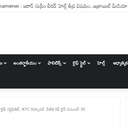
ాణ
అంతర్జాతీయం
పాలిటిక్స్‌
లైఫ్ స్టైల్
హెల్త్
ఆధ్యాత్మి
ఫ్ సర్టిఫికెట్, KYC రెన్యూవల్..వీటికి డెడ్ లైన్ నవంబర్ 30