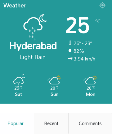
Weather
25
℃
Hyderabad
25º - 23º
82%
Light Rain
3.94 km/h
25
28
28
℃
℃
℃
Sat
Sun
Mon
Popular
Recent
Comments