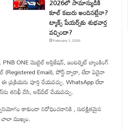
2026లో సామాన్యుడికి
కూల్ కబురు అందినట్లేనా?
ట్యాక్స్ పేయర్స్‌కు శుభవార్త
వచ్చిందా?
February 1, 2026
 PNB ONE మొబైల్ అప్లికేషన్, ఇంటర్నెట్ బ్యాంకింగ్
(Registered Email), పోస్ట్ ద్వారా, లేదా ఏదైనా
ఈ ప్రక్రియను పూర్తి చేయవచ్చు. WhatsApp లేదా
 తనిఖీ చేసి, అప్‌డేట్ చేయవచ్చు.
్వినియోగం కాకుండా నిరోధించడానికి , సురక్షితమైన
 చాలా ముఖ్యం.