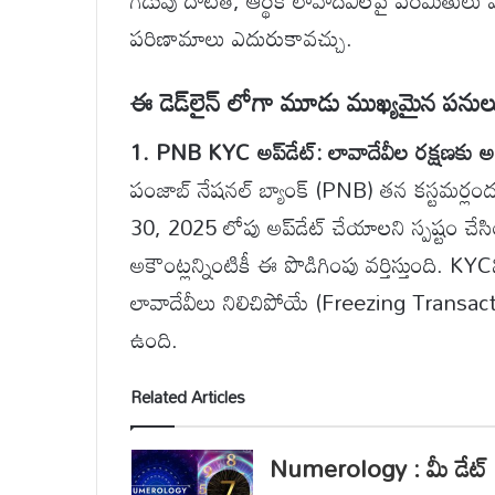
గడువు దాటితే, ఆర్థిక లావాదేవీలపై పరిమితులు 
పరిణామాలు ఎదురుకావచ్చు.
ఈ డెడ్‌లైన్ లోగా మూడు ముఖ్యమైన పనుల
1. PNB KYC అప్‌డేట్: లావాదేవీల రక్షణకు 
పంజాబ్ నేషనల్ బ్యాంక్ (PNB) తన కస్టమర్ల
30, 2025 లోపు అప్‌డేట్ చేయాలని స్పష్టం చేసి
అకౌంట్లన్నింటికీ ఈ పొడిగింపు వర్తిస్తుంది. K
లావాదేవీలు నిలిచిపోయే (Freezing Transact
ఉంది.
Related Articles
Numerology : మీ డేట్