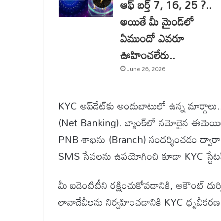
ఆఫ్ బర్త్ 7, 16, 25 ?..
అయితే మీ మైండ్‌లో
ఏముందో ఎవరూ
ఊహించలేరు..
June 26, 2026
KYC అప్‌డేట్‌కు అందుబాటులో ఉన్న మార్గాలు..
(Net Banking). బ్యాంక్‌లో నమోదైన ఈమెయిల్ 
PNB శాఖను (Branch) సందర్శించడం ద్వారా 
SMS సేవలను ఉపయోగించి కూడా KYC స్టేటస్‌ను
మీ ఐడెంటిటీని రక్షించుకోవడానికి, అకౌంట్ దుర
లావాదేవీలను నిర్వహించడానికి KYC ధృవీకరణ