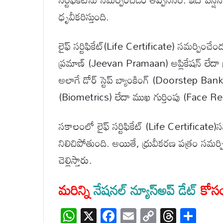
ధృవీకరిస్తుంది.
లైఫ్ సర్టిఫికేట్(Life Certificate) సమర్పిం
ప్రమాణ్ (Jeevan Pramaan) అప్లికేషన్ లేదా ప
అలాగే డోర్ స్టెప్ బ్యాంకింగ్ (Doorstep Ba
(Biometrics) లేదా ముఖ గుర్తింపు (Face Rec
సకాలంలో లైఫ్ సర్టిఫికేట్ (Life Certificate)
నిలిచిపోతుంది. అయితే, ధ్రువీకరణ పత్రం సమర్పించ
చెల్లిస్తారు.
మరిన్ని
నేషనల్ న్యూస్అప్ డేట్
కోసం 
W
X
F
E
C
T
S