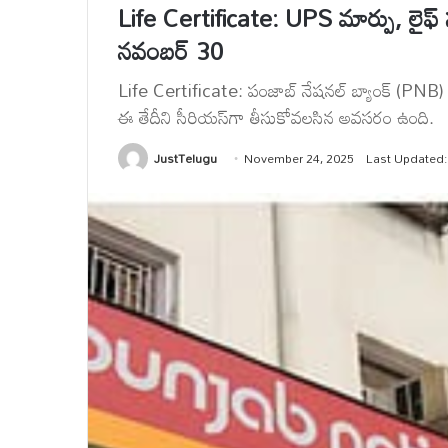
Life Certificate: UPS మార్పు, లైఫ్ సర్
నవంబర్ 30
Life Certificate: పంజాబ్ నేషనల్ బ్యాంక్ (PNB) కస్
ఈ తేదీని సీరియస్‌గా తీసుకోవలసిన అవసరం ఉంది.
JustTelugu
November 24, 2025
Last Updated: