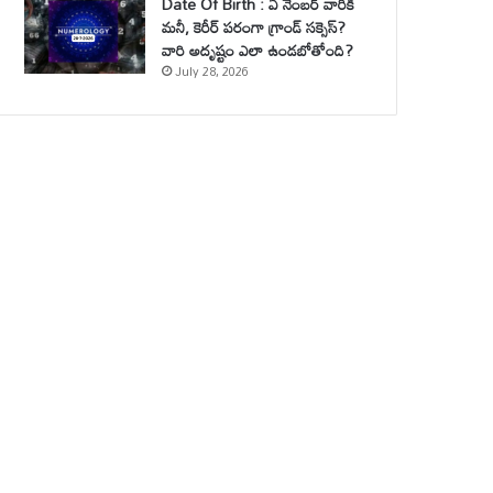
Date Of Birth : ఏ నెంబర్ వారికి
మనీ, కెరీర్ పరంగా గ్రాండ్ సక్సెస్?
వారి అదృష్టం ఎలా ఉండబోతోంది?
July 28, 2026