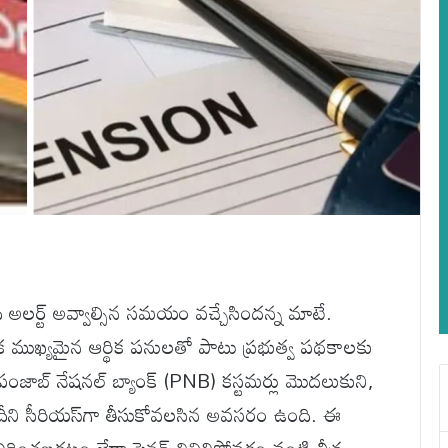
అలర్ట్ అవ్వాల్సిన సమయం వచ్చేసిందన్న మాటే.
ముఖ్యమైన ఆర్థిక పనులతో పాటు ప్రభుత్వ పథకాలకు
పంజాబ్ నేషనల్ బ్యాంక్ (PNB) కస్టమర్లు మొదలుకుని,
ఈ తేదీని సీరియస్‌గా తీసుకోవలసిన అవసరం ఉంది. ఈ