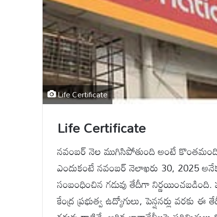
Life Certificate
Life Certificate
నవంబర్ నెల ముగిసిపోతుంది అంటే కొంతమంది 
ఎందుకంటే నవంబర్ నెలాఖరు 30, 2025 అనేక 
సంబంధించిన గడువు తేదీగా నిర్ణయించబడింది. 
కేంద్ర ప్రభుత్వ ఉద్యోగులు, పెన్షనర్లు వరకు 