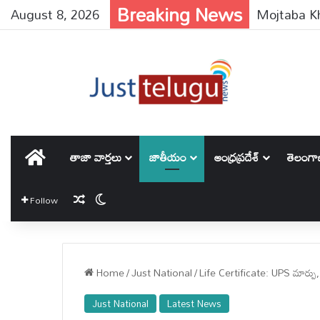
Breaking News
August 8, 2026
హోమ్
తాజా వార్తలు
జాతీయం
ఆంధ్రప్రదేశ్
తెలంగ
Random Article
Switch skin
Follow
Home
/
Just National
/
Life Certificate: UPS మార్పు, లై
Just National
Latest News