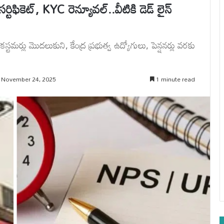
టిఫికెట్, KYC రెన్యూవల్..వీటికి డెడ్ లైన్
టమర్లు మొదలుకుని, కేంద్ర ప్రభుత్వ ఉద్యోగులు, పెన్షనర్లు వరకు
 November 24, 2025
1 minute read