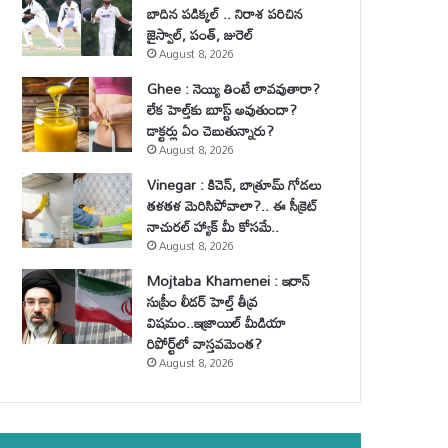
బాదిన పడిక్కల్ .. నిరాశ పరిచిన
జైస్వాల్, పంత్, జురెల్
August 8, 2026
Ghee : నెయ్యి తింటే లావవుతారా?
లేక హెల్త్‌కు బూస్ట్ అవుతుందా?
డాక్టర్లు ఏం చెబుతున్నారు?
August 8, 2026
Vinegar : కిచెన్, బాత్రూమ్ గోడలు
తళతళ మెరిసిపోవాలా?.. ఈ సీక్రెట్
నాచురల్ హ్యాక్ మీ కోసమే..
August 8, 2026
Mojtaba Khamenei : ఇరాన్
సుప్రీం లీడర్ హెల్త్ తీవ్ర
విషమం..ఇజ్రాయిల్ మీడియా
రిపోర్ట్‌లో వాస్తవమెంత?
August 8, 2026