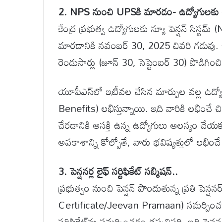
2. NPS నుంచి UPSకి మారడం- ఉద్యోగులకు 
కేంద్ర ప్రభుత్వ ఉద్యోగులకు న్యూ పెన్షన్ సిస్టమ
మారడానికి నవంబర్ 30, 2025 చివరి గడువు. ఉద్య
రెండుసార్లు (జూన్ 30, సెప్టెంబర్ 30) పొడిగించ
యూపీఎస్‌లో ఇటీవల చేసిన మార్పుల వల్ల ఉద
Benefits) లభిస్తున్నాయి. ఇది వారికి లభించ
చేరడానికి ఆసక్తి ఉన్న ఉద్యోగులు ఆలస్యం చేయ
అవకాశాన్ని కోల్పోతే, వారు భవిష్యత్తులో లభి
3. పెన్షనర్ల లైఫ్ సర్టిఫికేట్ సబ్మిషన్..
ప్రభుత్వం నుంచి పెన్షన్ పొందుతున్న ప్రతి పెన్
Certificate/Jeevan Pramaan) సమర్పించడాన
సర్టిఫికేట్‌ను సమర్పించడం తప్పనిసరి. ఇది పెన్షన