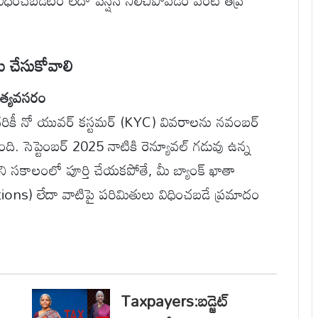
విధించబడటం లేదా పెన్షన్ నిలిచిపోవడం వంటి తీవ్ర
ు చేసుకోవాలి
అత్యవసరం
ందరికీ నో యువర్ కస్టమర్ (KYC) వివరాలను నవంబర్
ంది. సెప్టెంబర్ 2025 నాటికి రెన్యూవల్ గడువు ఉన్న
YCని సకాలంలో పూర్తి చేయకపోతే, మీ బ్యాంక్ ఖాతా
ions) లేదా వాటిపై పరిమితులు విధించబడే ప్రమాదం
Taxpayers:బడ్జెట్