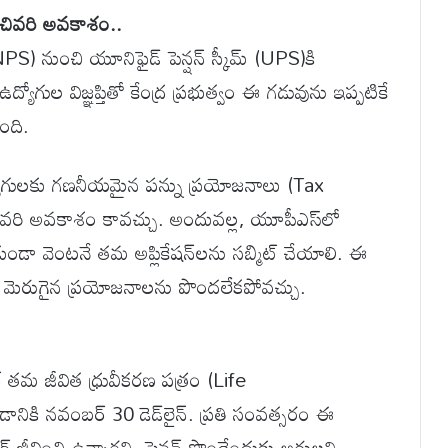
చివరి అవకాశం..
్ (NPS) నుంచి యూనిఫైడ్ పెన్షన్ స్కీమ్ (UPS)కి
ోగుల విజ్ఞప్తితో కేంద్ర ప్రభుత్వం ఈ గడువును ఇప్పటికే
ింది.
్యోగులకు గణనీయమైన పన్ను ప్రయోజనాలు (Tax
ే చివరి అవకాశం కావచ్చు. అందువల్ల, యూపీఎస్‌లో
కుండా వెంటనే తమ అప్లికేషన్‌లను సబ్మిట్ చేయాలి. ఈ
ంచే మెరుగైన ప్రయోజనాలను పొందలేకపోవచ్చు.
షనర్ తమ జీవిత ధ్రువీకరణ పత్రం (Life
ికి నవంబర్ 30 డెడ్‌లైన్. ప్రతి సంవత్సరం ఈ
ర్ జీవించి ఉన్నారని ,పెన్షన్ పొందేందుకు అర్హులని