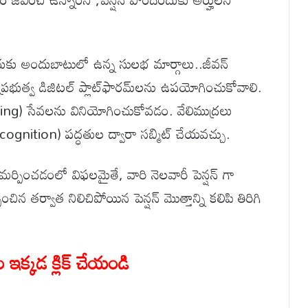
చేందుకు అందుబాటులో ఉన్న సులభ మార్గాలు..జీవన్
్రభుత్వ డిజిటల్ ప్లాట్‌ఫారమ్‌లను ఉపయోగించుకోవాలి.
nking) సేవలను వినియోగించుకోవడం. వేలిముద్రలు
ognition) పద్ధతుల ద్వారా సబ్మిట్ చేయవచ్చు.
సమర్పించడంలో విఫలమైతే, వారి నెలవారీ పెన్షన్ గా
ిన తర్వాత నిలిచిపోయిన పెన్షన్ మొత్తాన్ని కలిపి తిరిగి
ఇక్కడ క్లిక్ చేయండి