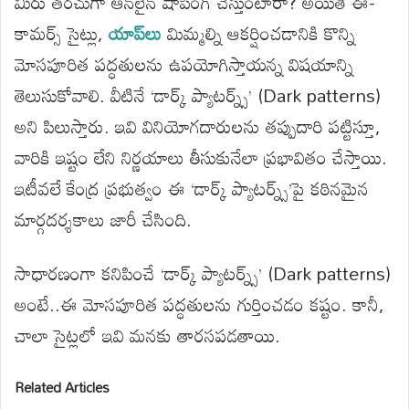
మీరు తరచుగా ఆన్‌లైన్ షాపింగ్ చేస్తుంటారా? అయితే ఈ-
కామర్స్ సైట్లు,
యాప్‌లు
మిమ్మల్ని ఆకర్షించడానికి కొన్ని
మోసపూరిత పద్ధతులను ఉపయోగిస్తాయన్న విషయాన్ని
తెలుసుకోవాలి. వీటినే ‘డార్క్ ప్యాటర్న్స్’ (Dark patterns)
అని పిలుస్తారు. ఇవి వినియోగదారులను తప్పుదారి పట్టిస్తూ,
వారికి ఇష్టం లేని నిర్ణయాలు తీసుకునేలా ప్రభావితం చేస్తాయి.
ఇటీవలే కేంద్ర ప్రభుత్వం ఈ ‘డార్క్ ప్యాటర్న్స్’పై కఠినమైన
మార్గదర్శకాలు జారీ చేసింది.
సాధారణంగా కనిపించే ‘డార్క్ ప్యాటర్న్స్’ (Dark patterns)
అంటే..ఈ మోసపూరిత పద్ధతులను గుర్తించడం కష్టం. కానీ,
చాలా సైట్లలో ఇవి మనకు తారసపడతాయి.
Related Articles