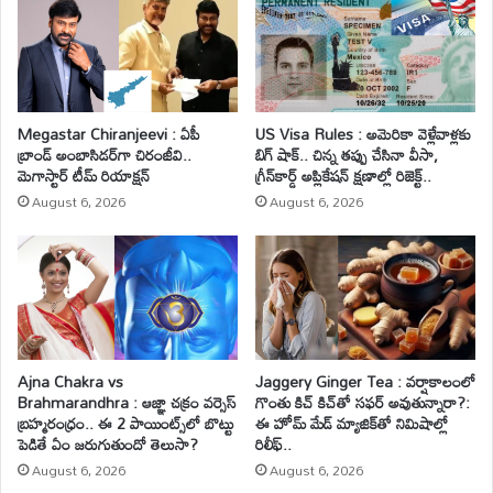
Megastar Chiranjeevi : ఏపీ
US Visa Rules : అమెరికా వెళ్లేవాళ్లకు
బ్రాండ్ అంబాసిడర్‌గా చిరంజీవి..
బిగ్ షాక్.. చిన్న తప్పు చేసినా వీసా,
మెగాస్టార్ టీమ్ రియాక్షన్
గ్రీన్‌కార్డ్ అప్లికేషన్ క్షణాల్లో రిజెక్ట్..
August 6, 2026
August 6, 2026
Ajna Chakra vs
Jaggery Ginger Tea : వర్షాకాలంలో
Brahmarandhra : ఆజ్ఞా చక్రం వర్సెస్
గొంతు కిచ్ కిచ్‌తో సఫర్ అవుతున్నారా?:
బ్రహ్మరంధ్రం.. ఈ 2 పాయింట్స్‌లో బొట్టు
ఈ హోమ్ మేడ్ మ్యాజిక్‌తో నిమిషాల్లో
పెడితే ఏం జరుగుతుందో తెలుసా?
రిలీఫ్..
August 6, 2026
August 6, 2026