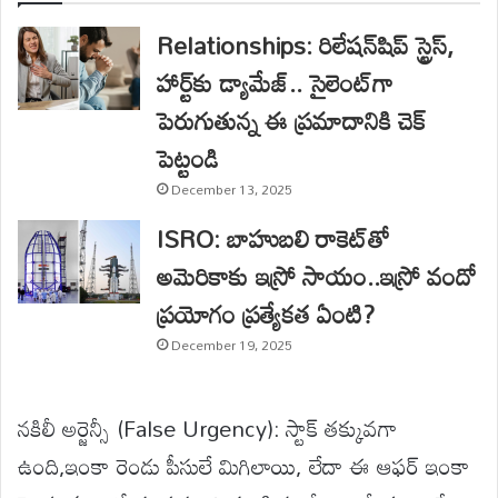
Relationships: రిలేషన్‌షిప్ స్ట్రెస్,
హార్ట్‌కు డ్యామేజ్.. సైలెంట్‌గా
పెరుగుతున్న ఈ ప్రమాదానికి చెక్
పెట్టండి
December 13, 2025
ISRO: బాహుబలి రాకెట్‌తో
అమెరికాకు ఇస్రో సాయం..ఇస్రో వందో
ప్రయోగం ప్రత్యేకత ఏంటి?
December 19, 2025
నకిలీ అర్జెన్సీ (False Urgency): స్టాక్ తక్కువగా
ఉంది,ఇంకా రెండు పీసులే మిగిలాయి, లేదా ఈ ఆఫర్ ఇంకా