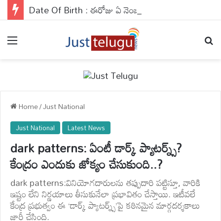
Date Of Birth : ఈరోజు ఏ నెంబర్ వారికి జాక్‌పాట్ కొట్టే ఛాన్స్ ఉంది? ఈరోజు వీరికి కాస్త ఎమోషనల్‌గా సాగుతుంది..
Menu
Se
Home
/
Just National
Just National
Latest News
dark patterns: ఏంటీ డార్క్ ప్యాటర్న్స్?
కేంద్రం ఎందుకు జోక్యం చేసుకుంది..?
dark patterns:వినియోగదారులను తప్పుదారి పట్టిస్తూ, వారికి
ఇష్టం లేని నిర్ణయాలు తీసుకునేలా ప్రభావితం చేస్తాయి. ఇటీవలే
కేంద్ర ప్రభుత్వం ఈ ‘డార్క్ ప్యాటర్న్స్’పై కఠినమైన మార్గదర్శకాలు
జారీ చేసింది.