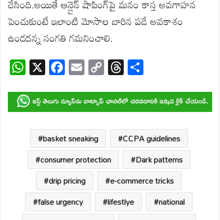
చేసింది.అయితే ఆన్లైన్ షాపింగ్‌పై మనం కాస్త అవగాహన
పెంచుకుంటే ఇలాంటి మోసాల బారిన పడే అవకాశం
ఉండదన్న సంగతి గమనించాలి.
W
X
F
E
C
T
S
h
ac
m
o
hr
h
at
e
ail
p
e
ar
s
b
y
a
e
A
o
Li
d
p
o
n
s
basket sneaking
CCPA guidelines
p
k
k
consumer protection
Dark patterns
drip pricing
e-commerce tricks
false urgency
lifestlye
national