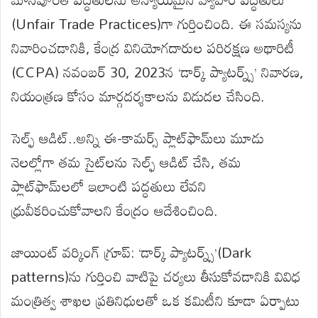
(Unfair Trade Practices)గా గుర్తించింది. ఈ సమస్యను
నివారించడానికి, కేంద్ర వినియోగదారుల పరిరక్షణ అథారిటీ
(CCPA) నవంబర్ 30, 2023న ‘డార్క్ ప్యాటర్న్స్’ నివారణ,
నియంత్రణ కోసం మార్గదర్శకాలను విడుదల చేసింది.
సెల్ఫ్ ఆడిట్..అన్ని ఈ-కామర్స్ ప్లాట్‌ఫామ్‌లు మూడు
నెలల్లోగా తమ సైట్‌లను సెల్ఫ్ ఆడిట్ చేసి, తమ
ప్లాట్‌ఫామ్‌లలో ఇలాంటి పద్ధతులు లేవని
ధ్రువీకరించుకోవాలని కేంద్రం ఆదేశించింది.
జాయింట్ వర్కింగ్ గ్రూప్: ‘డార్క్ ప్యాటర్న్స్’(Dark
patterns)ను గుర్తించి వాటిపై చర్యలు తీసుకోవడానికి వివిధ
మంత్రిత్వ శాఖల ప్రతినిధులతో ఒక కమిటీని కూడా ఏర్పాటు