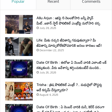
Popular
Recent
Comments
Allu Arjun : ఇకపై 6 నెలలకోసారి బన్నీ ఫ్యాన్
మీట్..ఐకాన్ స్టార్ పొలిటికల్ ఎంట్రీపై మరోసారి చర్చ
July 28, 2026
Life: మీకు నచ్చని జీవితాన్ని గడుపుతున్నారా? మీ
జీవితాన్ని మార్చుకోలేకపోవడానికి అసలు కారణం ఇదే!
December 22, 2025
Date Of Birth : ఈరోజు ఏ నెంబర్ వారికి ఎలాంటి లక్
దక్కుతుంది..వీరు ఆవేశాన్ని తగ్గించుకుంటేనే మంచిది..
July 26, 2026
Trisha : త్రిష పొలిటికల్ ఎంట్రీ ?.. మధురైలో పోస్టర్లు
అదే కన్ఫమ్ చేస్తున్నాయా?
August 4, 2026
Date Of Birth : ఏ నెంబర్ వారికి మనీ, కెరీర్ పరంగా