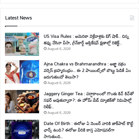
Latest News
US Visa Rules : అమెరికా వెళ్లేవాళ్లకు బిగ్ షాక్.. చిన్న
తప్పు చేసినా వీసా, గ్రీన్‌కార్డ్ అప్లికేషన్ క్షణాల్లో రిజెక్ట్..
August 6, 2026
Ajna Chakra vs Brahmarandhra : ఆజ్ఞా చక్రం
వర్సెస్ బ్రహ్మరంధ్రం.. ఈ 2 పాయింట్స్‌లో బొట్టు పెడితే ఏం
జరుగుతుందో తెలుసా?
August 6, 2026
Jaggery Ginger Tea : వర్షాకాలంలో గొంతు కిచ్ కిచ్‌తో
సఫర్ అవుతున్నారా?: ఈ హోమ్ మేడ్ మ్యాజిక్‌తో నిమిషాల్లో
రిలీఫ్..
August 6, 2026
Date Of Birth : ఈరోజు ఏ నెంబర్ వారికి జాక్‌పాట్ కొట్టే
ఛాన్స్ ఉంది? ఈరోజు వీరికి కాస్త ఎమోషనల్‌గా
సాగుతుంది..