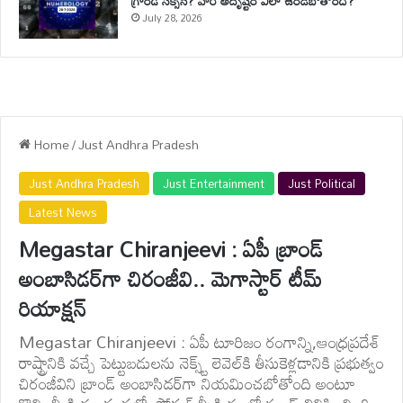
గ్రాండ్ సక్సెస్? వారి అదృష్టం ఎలా ఉండబోతోంది?
July 28, 2026