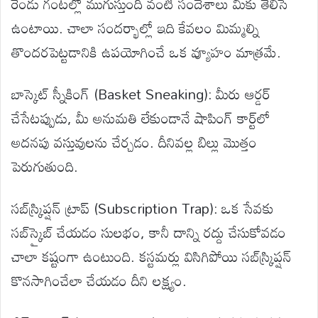
రెండు గంటల్లో ముగుస్తుంది వంటి సందేశాలు మీకు తెలిసే
ఉంటాయి. చాలా సందర్భాల్లో ఇది కేవలం మిమ్మల్ని
తొందరపెట్టడానికి ఉపయోగించే ఒక వ్యూహం మాత్రమే.
బాస్కెట్ స్నీకింగ్ (Basket Sneaking): మీరు ఆర్డర్
చేసేటప్పుడు, మీ అనుమతి లేకుండానే షాపింగ్ కార్ట్‌లో
అదనపు వస్తువులను చేర్చడం. దీనివల్ల బిల్లు మొత్తం
పెరుగుతుంది.
సబ్‌స్క్రిప్షన్ ట్రాప్ (Subscription Trap): ఒక సేవకు
సబ్‌స్క్రైబ్ చేయడం సులభం, కానీ దాన్ని రద్దు చేసుకోవడం
చాలా కష్టంగా ఉంటుంది. కస్టమర్లు విసిగిపోయి సబ్‌స్క్రిప్షన్
కొనసాగించేలా చేయడం దీని లక్ష్యం.