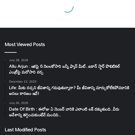
Most Viewed Posts
July 28, 2026
Allu Arjun : ఇకపై 6 నెలలకోసారి బన్నీ ఫ్యాన్ మీట్..ఐకాన్ స్టార్ పొలిటికల్
ఎంట్రీపై మరోసారి చర్చ
December 22, 2025
Life: మీకు నచ్చని జీవితాన్ని గడుపుతున్నారా? మీ జీవితాన్ని మార్చుకోలేకపోవడానికి
అసలు కారణం ఇదే!
July 26, 2026
Date Of Birth : ఈరోజు ఏ నెంబర్ వారికి ఎలాంటి లక్ దక్కుతుంది..వీరు
ఆవేశాన్ని తగ్గించుకుంటేనే మంచిది..
Last Modified Posts