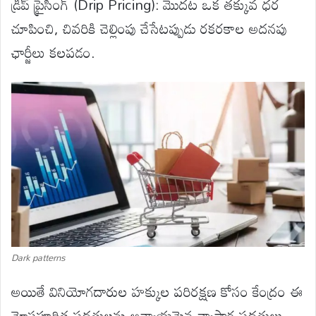
డ్రిప్ ప్రైసింగ్ (Drip Pricing): మొదట ఒక తక్కువ ధర
చూపించి, చివరికి చెల్లింపు చేసేటప్పుడు రకరకాల అదనపు
ఛార్జీలు కలపడం.
Dark patterns
అయితే వినియోగదారుల హక్కుల పరిరక్షణ కోసం కేంద్రం ఈ
మోసపూరిత పద్ధతులను అన్యాయమైన వ్యాపార పద్ధతులు