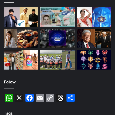
Follow
WhatsApp
X
Facebook
Email
Copy
Threads
Share
Link
Tags