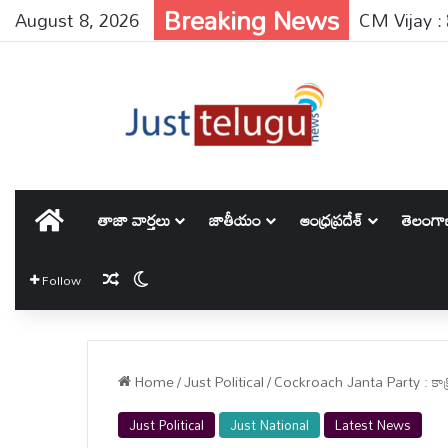
Breaking News
August 8, 2026
CM Vijay : సీఎ
హోమ్
తాజా వార్తలు
జాతీయం
ఆంధ్రప్రదేశ్
తెలంగ
Random Article
Switch skin
Follow
Home
/
Just Political
/
Cockroach Janta Party : కాక్రో
Just Political
Just National
Latest News