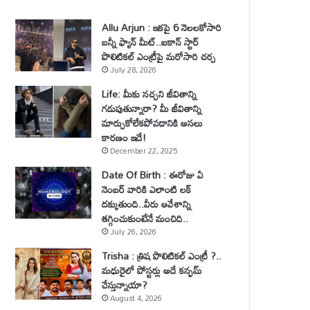
Allu Arjun : ఇకపై 6 నెలలకోసారి
బన్నీ ఫ్యాన్ మీట్..ఐకాన్ స్టార్
పొలిటికల్ ఎంట్రీపై మరోసారి చర్చ
July 28, 2026
Life: మీకు నచ్చని జీవితాన్ని
గడుపుతున్నారా? మీ జీవితాన్ని
మార్చుకోలేకపోవడానికి అసలు
కారణం ఇదే!
December 22, 2025
Date Of Birth : ఈరోజు ఏ
నెంబర్ వారికి ఎలాంటి లక్
దక్కుతుంది..వీరు ఆవేశాన్ని
తగ్గించుకుంటేనే మంచిది..
July 26, 2026
Trisha : త్రిష పొలిటికల్ ఎంట్రీ ?..
మధురైలో పోస్టర్లు అదే కన్ఫమ్
చేస్తున్నాయా?
August 4, 2026