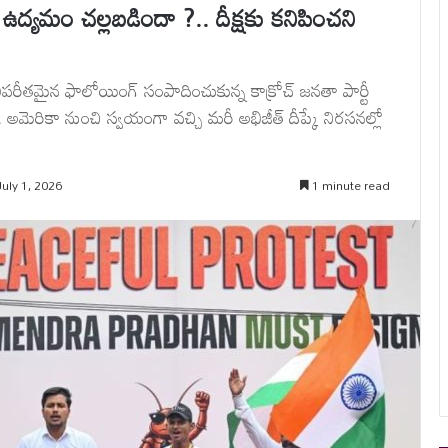
ద్యమం చల్లబడిందా ?.. దీక్షకు కనిపించని
తమైన ఫాలోయింగ్ సంపాదించుకున్న కాక్రోచ్ జనతా పార్టీ
. అమెరికా నుంచి స్వయంగా వచ్చి మరీ అభిజీత్ దీప్కే నిరసనల్లో
uly 1, 2026
1 minute read