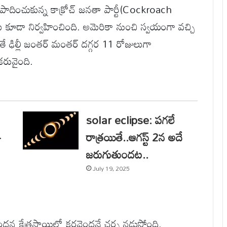
దించుకున్న కాక్రోచ్ జనతా పార్టీ(Cockroach
ు కూడా నిర్వహించింది. అమెరికా నుంచి స్వయంగా వచ్చి
యితే ఢిల్లీ జంతర్ మంతర్ దగ్గర 11 రోజులుగా
కరువైంది.
solar eclipse: పగలే
–
రాత్రయితే..ఆగస్ట్ 2న అదే
జరుగుతుందట..
July 19, 2025
 క్షేత్రస్థాయిలో కరవైందనే చర్చ నడుస్తోంది.