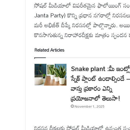
సోషల్ మీడియాలో విపరీతమైన ఫాలోయింగ్ సంపా
Janta Party) కొన్ని ప్రధాన నగరాల్లో నిరసనల
మరీ అభిజీత్ దీప్కే నిరసనల్లో పాల్గొన్నారు. అ
కొనసాగుతున్న నిరాహారదీక్షకు మాత్రం స్పందన 
Related Articles
Snake plant :మీ ఇంట్లో
స్నేక్ ప్లాంట్ ఉండాల్సిందే 
వాస్తు ప్రకారం ఎన్ని
ప్రయోజనాలో తెలుసా!
November 1, 2025
నిరసన దీక్షలకు సోషల్ మీడియాలో ఉన్నంత స్పందన