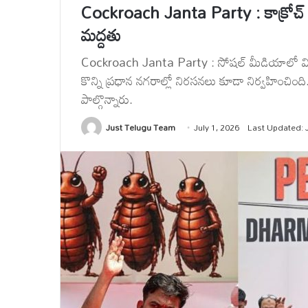
Cockroach Janta Party : కాక్రోచ్ ఉ
మద్దతు
Cockroach Janta Party : సోషల్ మీడియాలో విపరీ
కొన్ని ప్రధాన నగరాల్లో నిరసనలు కూడా నిర్వహించింది
పాల్గొన్నారు.
Just Telugu Team
July 1, 2026
Last Updated: J