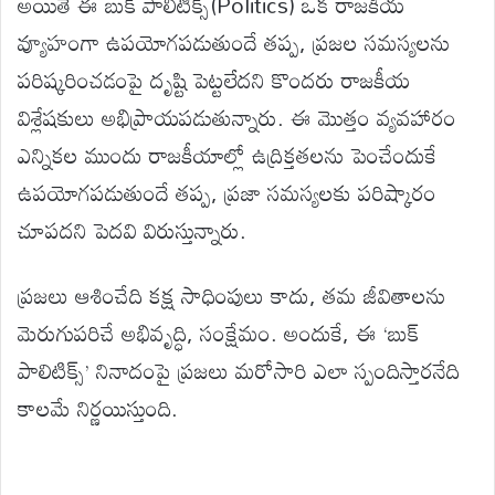
అయితే ఈ బుక్ పాలిటిక్స్(Politics) ఒక రాజకీయ
వ్యూహంగా ఉపయోగపడుతుందే తప్ప, ప్రజల సమస్యలను
పరిష్కరించడంపై దృష్టి పెట్టలేదని కొందరు రాజకీయ
విశ్లేషకులు అభిప్రాయపడుతున్నారు. ఈ మొత్తం వ్యవహారం
ఎన్నికల ముందు రాజకీయాల్లో ఉద్రిక్తతలను పెంచేందుకే
ఉపయోగపడుతుందే తప్ప, ప్రజా సమస్యలకు పరిష్కారం
చూపదని పెదవి విరుస్తున్నారు.
ప్రజలు ఆశించేది కక్ష సాధింపులు కాదు, తమ జీవితాలను
మెరుగుపరిచే అభివృద్ధి, సంక్షేమం. అందుకే, ఈ ‘బుక్
పాలిటిక్స్’ నినాదంపై ప్రజలు మరోసారి ఎలా స్పందిస్తారనేది
కాలమే నిర్ణయిస్తుంది.