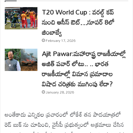
T20 World Cup : వరల్డ్ కప్
నుంచి ఆసీస్ ఔట్…సూపర్ 8లో
జింబాబ్వే
February 17, 2026
Ajit Pawar:మహారాష్ట్ర రాజకీయాల్లో
అజిత్ పవార్ లోటు.. .. భారత
రాజకీయాల్లో విమాన ప్రమాదాల
విషాద చరిత్రకు ముగింపు లేదా?
January 28, 2026
అంతేకాదు ఎన్నికల ప్రచారంలో లోకేశ్ తన పాదయాత్రలో
రెడ్ బుక్ ను చూపించి, వైసీపీ ప్రభుత్వంలో అక్రమాలు చేసిన