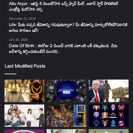
Allu Arjun : ఇకపై 6 నెలలకోసారి బన్నీ ఫ్యాన్ మీట్..ఐకాన్ స్టార్ పొలిటికల్
ఎంట్రీపై మరోసారి చర్చ
December 22, 2025
Life: మీకు నచ్చని జీవితాన్ని గడుపుతున్నారా? మీ జీవితాన్ని మార్చుకోలేకపోవడానికి
అసలు కారణం ఇదే!
July 26, 2026
Date Of Birth : ఈరోజు ఏ నెంబర్ వారికి ఎలాంటి లక్ దక్కుతుంది..వీరు
ఆవేశాన్ని తగ్గించుకుంటేనే మంచిది..
Last Modified Posts