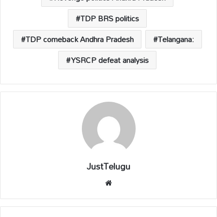
TDP BRS politics
TDP comeback Andhra Pradesh
Telangana:
YSRCP defeat analysis
JustTelugu
We
bsi
te