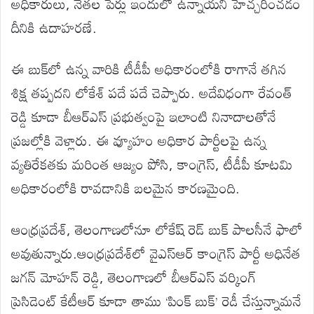
అధికారులు, నేతల పేర్లు ఇందులో ఉన్నాయని హెచ్చరించడం
దీనికి ఉదాహరణే.
ఈ బుక్‌లో ఉన్న వారికి టీడీపీ అధికారంలోకి రాగానే తగిన
శిక్ష తప్పదని లోకేశ్ పదే పదే చెప్పారు. అదేవిధంగా రేవంత్
రెడ్డి కూడా బీఆర్‌ఎస్ ప్రభుత్వంపై ఇలాంటి నినాదాలతోనే
ప్రజల్లోకి వెళ్లారు. ఈ వ్యూహం అధికార పార్టీలపై ఉన్న
వ్యతిరేకతకు మరింత ఆజ్యం పోసి, కాంగ్రెస్, టీడీపీ కూటమి
అధికారంలోకి రావడానికి బలమైన కారణమైంది.
ఆంధ్రప్రదేశ్, తెలంగాణలోనూ లోకేష్‌ రెడ్ బుక్ పాలసీనే ఫాలో
అవుతున్నారు.ఆంధ్రప్రదేశ్‌లో వైఎస్‌ఆర్‌ కాంగ్రెస్ పార్టీ అధినేత
జగన్ మోహన్ రెడ్డి, తెలంగాణలో బీఆర్‌ఎస్ వర్కింగ్
ప్రెసిడెంట్ కేటీఆర్ కూడా తాము ‘పింక్ బుక్’ రెడీ చేస్తున్నామనే