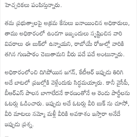
హెచ్చరికలు పంపిస్తున్నారు.
తమ ప్రభుత్వాలపై అక్రమ కేసులు బనాయించిన అధికారులు,
తాము అధికారంలో ఉండగా ఇబ్బందులు సృష్టించిన వారి
వివరాలు ఈ బుక్‌లో ఉన్నాయని, రాబోయే రోజుల్లో వారికి
తగిన గుణపాఠం చెబుతామని వీరు పదే పదే అంటున్నారు.
అధికారంలోంచి దిగిపోయిన జగన్, కేటీఆర్ ఇప్పుడు తిరిగి
అదే బాటలో ప్రజల్లోకి వెళ్లేందుకు సిద్ధమయ్యారు. కానీ వైసీపీ,
బీఆర్ఎస్ పాలన బాగాలేదనే కారణంతోనే ఆ రెండు పార్టీలను
ఓటర్లు ఓడించారు. ఇప్పుడు అదే ఓటర్లు వీరి బుక్ ‌ను చూసో,
వీరి మాటలు నమ్మో మళ్లీ వీరికి అవకాశం ఇస్తారా అనేదే
ఇప్పుడు ప్రశ్న.