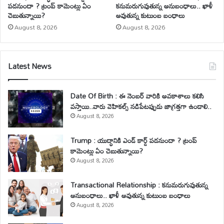
పడనుందా ? ట్రంప్ కామెంట్లు ఏం
కనుమరుగువుతున్న అనుబంధాలు.. ఖాళీ
చెబుతున్నాయి?
అవుతున్న కుటుంబ బంధాలు
August 8, 2026
August 8, 2026
Latest News
Date Of Birth : ఈ నెంబర్ వారికి అవకాశాలు కలిసి
వస్తాయి..వారు వెహికల్స్ నడిపేటప్పుడు జాగ్రత్తగా ఉండాలి..
August 8, 2026
Trump : యుద్ధానికి ఎండ్ కార్డ్ పడనుందా ? ట్రంప్
కామెంట్లు ఏం చెబుతున్నాయి?
August 8, 2026
Transactional Relationship : కనుమరుగువుతున్న
అనుబంధాలు.. ఖాళీ అవుతున్న కుటుంబ బంధాలు
August 8, 2026