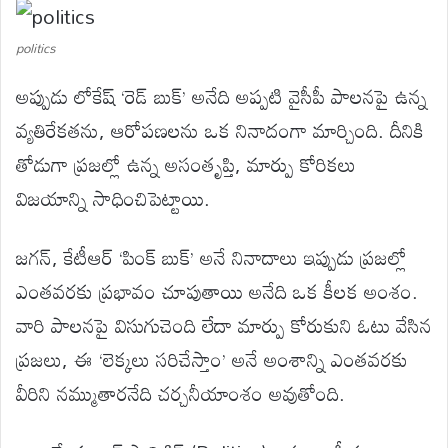
politics
అప్పుడు లోకేష్ ‘రెడ్ బుక్’ అనేది అప్పటి వైసీపీ పాలనపై ఉన్న
వ్యతిరేకతను, ఆరోపణలను ఒక నినాదంగా మార్చింది. దీనికి
తోడుగా ప్రజల్లో ఉన్న అసంతృప్తి, మార్పు కోరికలు
విజయాన్ని సాధించిపెట్టాయి.
జగన్, కేటీఆర్ ‘పింక్ బుక్’ అనే నినాదాలు ఇప్పుడు ప్రజల్లో
ఎంతవరకు ప్రభావం చూపుతాయి అనేది ఒక కీలక అంశం.
వారి పాలనపై విసుగుచెంది లేదా మార్పు కోరుకుని ఓటు వేసిన
ప్రజలు, ఈ ‘లెక్కలు సరిచేస్తాం’ అనే అంశాన్ని ఎంతవరకు
వీరిని నమ్ముతారనేది చర్చనీయాంశం అవుతోంది.