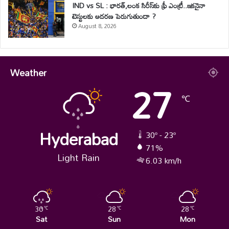
IND vs SL : భారత్,లంక సిరీస్‌కు ఫ్రీ ఎంట్రీ..ఇకనైనా
టెస్టులకు ఆదరణ పెరుగుతుందా ?
August 8, 2026
Weather
27
℃
Hyderabad
30º - 23º
71%
Light Rain
6.03 km/h
30
28
28
℃
℃
℃
Sat
Sun
Mon