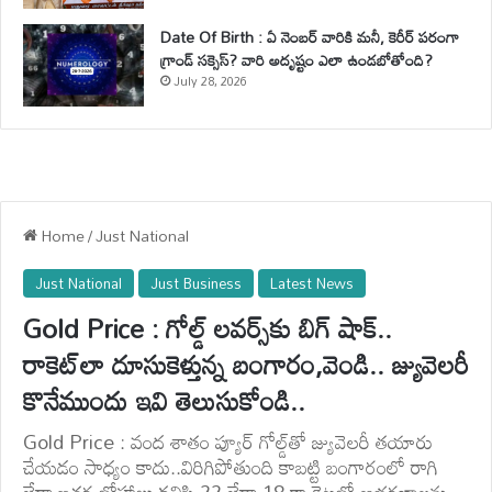
Date Of Birth : ఏ నెంబర్ వారికి మనీ, కెరీర్ పరంగా
గ్రాండ్ సక్సెస్? వారి అదృష్టం ఎలా ఉండబోతోంది?
July 28, 2026