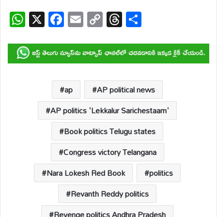
W
X
F
E
C
T
S
h
ac
m
o
hr
h
at
e
ail
p
e
ar
s
b
y
a
e
A
o
Li
d
p
o
n
s
ap
AP political news
p
k
k
AP politics 'Lekkalur Sarichestaam'
Book politics Telugu states
Congress victory Telangana
Nara Lokesh Red Book
politics
Revanth Reddy politics
Revenge politics Andhra Pradesh