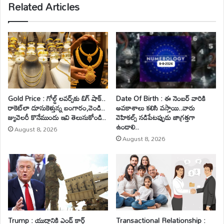
Related Articles
Gold Price : గోల్డ్ లవర్స్‌కు బిగ్ షాక్..
Date Of Birth : ఈ నెంబర్ వారికి
రాకెట్‌లా దూసుకెళ్తున్న బంగారం,వెండి..
అవకాశాలు కలిసి వస్తాయి..వారు
జ్యువెలరీ కొనేముందు ఇవి తెలుసుకోండి..
వెహికల్స్ నడిపేటప్పుడు జాగ్రత్తగా
ఉండాలి..
August 8, 2026
August 8, 2026
Trump : యుద్ధానికి ఎండ్ కార్డ్
Transactional Relationship :