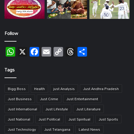
Follow
WhatsApp
X
Facebook
Email
Copy
Threads
Share
Link
Tags
Bigg Boss
Health
just Analysis
Just Andhra Pradesh
Just Business
Just Crime
Just Entertainment
Just International
Just Lifestyle
Just Literature
Just National
Just Political
Just Spiritual
Just Sports
Just Technology
Just Telangana
Latest News