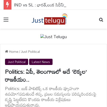
IND vs SL : భారత్,లంక సిరీస్‌కు ఫ్రీ ఎంట్రీ..ఇకనైనా టెస్టులకు ఆదరణ పెరుగుతుందా ?
Menu
Se
Home
/
Just Political
Just Political
Latest News
Politics: ఏపీ, తెలంగాణలో అదే ‘లెక్కల’
రాజకీయం..
Politics: బుక్ పాలిటిక్స్ ఒక రాజకీయ వ్యూహంగా
ఉపయోగపడుతుందే తప్ప, ప్రజల సమస్యలను పరిష్కరించడంపై
దృష్టి పెట్టలేదని కొందరు రాజకీయ విశ్లేషకులు
అభిప్రాయపడుతున్నారు.