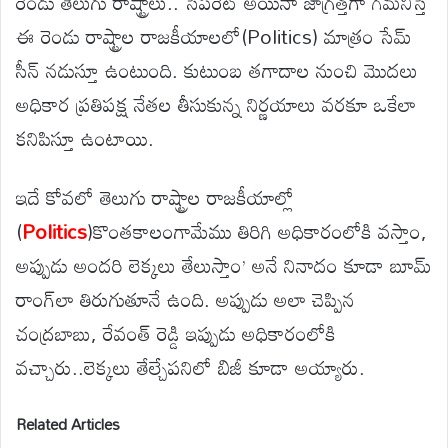
రెండు తెలుగు రాష్ట్రాలు.. సెపరేట్ అయినా జాగ్రత్తగా గమనిస్తే
ఈ రెండు రాష్ట్రాల రాజకీయాలలో(Politics) మాత్రం సేమ్
సీన్ నడుస్తూ ఉంటుంది. కుటుంబ తగాదాల నుంచి మొదలు
అధికార ప్రతిపక్ష నేతల తీసుకున్న నిర్ణయాలు వరకూ ఒకేలా
కనిపిస్తూ ఉంటాయి.
ఇదే కోవలో తెలుగు రాష్ట్రాల రాజకీయాల్లో
(
Politics
)కొంతకాలంగామేము తిరిగి అధికారంలోకి వస్తాం,
అప్పుడు అందరి లెక్కలు తేలుస్తాం’ అనే నినాదం కూడా బూమ్
రాంగ్‌లా తిరుగుతూనే ఉంది. అప్పుడు అలా చెప్పిన
చంద్రబాబు, రేవంత్ రెడ్డి ఇప్పుడు అధికారంలోకి
వచ్చారు..లెక్కలు తేల్చేపనిలో బిజీ కూడా అయ్యారు.
Related Articles