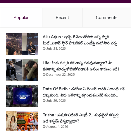
Popular
Recent
Comments
Allu Arjun : ఇకపై 6 నెలలకోసారి బన్నీ ఫ్యాన్
మీట్..ఐకాన్ స్టార్ పొలిటికల్ ఎంట్రీపై మరోసారి చర్చ
July 28, 2026
Life: మీకు నచ్చని జీవితాన్ని గడుపుతున్నారా? మీ
జీవితాన్ని మార్చుకోలేకపోవడానికి అసలు కారణం ఇదే!
December 22, 2025
Date Of Birth : ఈరోజు ఏ నెంబర్ వారికి ఎలాంటి లక్
దక్కుతుంది..వీరు ఆవేశాన్ని తగ్గించుకుంటేనే మంచిది..
July 26, 2026
Trisha : త్రిష పొలిటికల్ ఎంట్రీ ?.. మధురైలో పోస్టర్లు
అదే కన్ఫమ్ చేస్తున్నాయా?
August 4, 2026