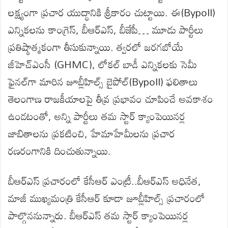
లక్ష్యంగా ప్రచార యుద్ధానికి శ్రీకారం చుట్టాయి. ఈ(Bypoll)
ఎన్నికలను కాంగ్రెస్, బీఆర్ఎస్, బీజేపీ… మూడు పార్టీలు
ప్రతిష్ఠాత్మకంగా తీసుకున్నాయి. త్వరలో జరగబోయే
జీహెచ్ఎంసీ (GHMC), లోకల్ బాడీ ఎన్నికలకు సెమీ
ఫైనల్‌గా మారిన జూబ్లీహిల్స్ బైపోల్(Bypoll) ఫలితాలు
తెలంగాణ రాజకీయాలపై తీవ్ర ప్రభావం చూపించే అవకాశం
ఉండటంతో, అన్ని పార్టీలు తమ స్టార్ క్యాంపెయినర్ల
జాబితాలను ప్రకటించి, హేమాహేమీలను ప్రచార
రణరంగానికి దించుతున్నాయి.
బీఆర్ఎస్ ప్రచారంలో కేసీఆర్ ఎంట్రీ..బీఆర్ఎస్ అధినేత,
మాజీ ముఖ్యమంత్రి కేసీఆర్ కూడా జూబ్లీహిల్స్ ప్రచారంలో
పాల్గొననున్నారు. బీఆర్ఎస్ తమ స్టార్ క్యాంపెయినర్ల