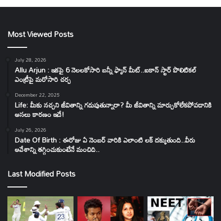
Most Viewed Posts
July 28, 2026
Allu Arjun : ఇకపై 6 నెలలకోసారి బన్నీ ఫ్యాన్ మీట్..ఐకాన్ స్టార్ పొలిటికల్
ఎంట్రీపై మరోసారి చర్చ
December 22, 2025
Life: మీకు నచ్చని జీవితాన్ని గడుపుతున్నారా? మీ జీవితాన్ని మార్చుకోలేకపోవడానికి
అసలు కారణం ఇదే!
July 26, 2026
Date Of Birth : ఈరోజు ఏ నెంబర్ వారికి ఎలాంటి లక్ దక్కుతుంది..వీరు
ఆవేశాన్ని తగ్గించుకుంటేనే మంచిది..
Last Modified Posts