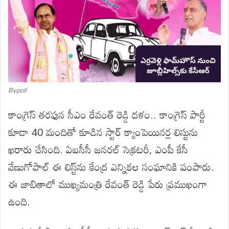
Bypoll
కాంగ్రెస్ తరఫున సీఎం రేవంత్ రెడ్డి దళం.. కాంగ్రెస్ పార్టీ
కూడా 40 మందితో కూడిన స్టార్ క్యాంపెయినర్ల లిస్టును
ఖరారు చేసింది. ఏఐసీసీ జనరల్ సెక్రటరీ, ఎంపీ కేసీ
వేణుగోపాల్ ఈ లిస్ట్‌ను కేంద్ర ఎన్నికల సంఘానికి పంపారు.
ఈ జాబితాలో ముఖ్యమంత్రి రేవంత్ రెడ్డి పేరు ప్రముఖంగా
ఉంది.