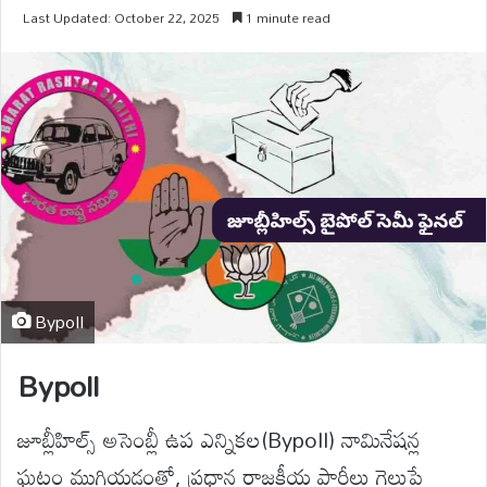
Last Updated: October 22, 2025
1 minute read
Bypoll
Bypoll
జూబ్లీహిల్స్ అసెంబ్లీ ఉప ఎన్నికల(Bypoll) నామినేషన్ల
ఘట్టం ముగియడంతో, ప్రధాన రాజకీయ పార్టీలు గెలుపే