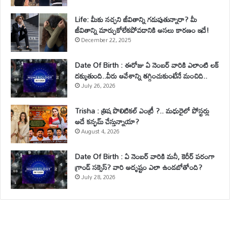
Life: మీకు నచ్చని జీవితాన్ని గడుపుతున్నారా? మీ
జీవితాన్ని మార్చుకోలేకపోవడానికి అసలు కారణం ఇదే!
December 22, 2025
Date Of Birth : ఈరోజు ఏ నెంబర్ వారికి ఎలాంటి లక్
దక్కుతుంది..వీరు ఆవేశాన్ని తగ్గించుకుంటేనే మంచిది..
July 26, 2026
Trisha : త్రిష పొలిటికల్ ఎంట్రీ ?.. మధురైలో పోస్టర్లు
అదే కన్ఫమ్ చేస్తున్నాయా?
August 4, 2026
Date Of Birth : ఏ నెంబర్ వారికి మనీ, కెరీర్ పరంగా
గ్రాండ్ సక్సెస్? వారి అదృష్టం ఎలా ఉండబోతోంది?
July 28, 2026