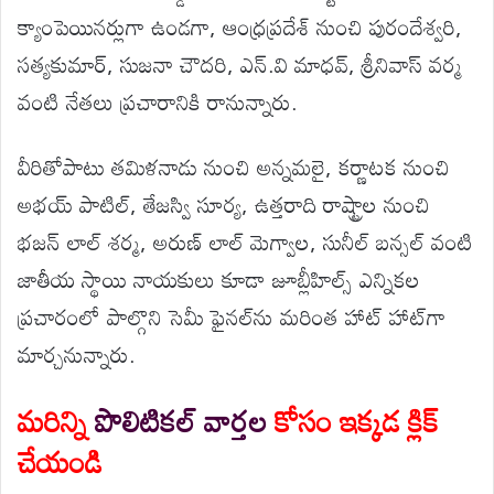
క్యాంపెయినర్లుగా ఉండగా, ఆంధ్రప్రదేశ్ నుంచి పురందేశ్వరి,
సత్యకుమార్, సుజనా చౌదరి, ఎన్.వి మాధవ్, శ్రీనివాస్ వర్మ
వంటి నేతలు ప్రచారానికి రానున్నారు.
వీరితోపాటు తమిళనాడు నుంచి అన్నమలై, కర్ణాటక నుంచి
అభయ్ పాటిల్, తేజస్వి సూర్య, ఉత్తరాది రాష్ట్రాల నుంచి
భజన్ లాల్ శర్మ, అరుణ్ లాల్ మెగ్వాల, సునీల్ బన్సల్ వంటి
జాతీయ స్థాయి నాయకులు కూడా జూబ్లీహిల్స్ ఎన్నికల
ప్రచారంలో పాల్గొని సెమీ ఫైనల్‌ను మరింత హాట్ హాట్‌గా
మార్చనున్నారు.
మరిన్ని
పొలిటికల్ వార్తల
కోసం ఇక్కడ క్లిక్
చేయండి