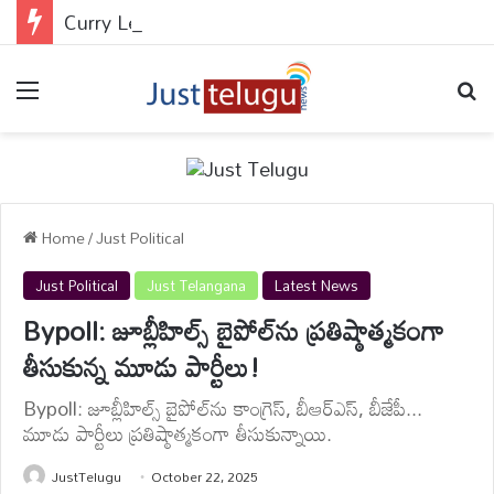
Curry Leaves : కరివేపాకు కొన్న రెండు రోజులకే నల్లబడిపోతోందా?.. నెల రోజులు తాజాగా ఉంచే సూపర్ చిట్కాలు మీకోసం..
Menu
Se
Home
/
Just Political
Just Political
Just Telangana
Latest News
Bypoll: జూబ్లీహిల్స్ బైపోల్‌ను ప్రతిష్ఠాత్మకంగా
తీసుకున్న మూడు పార్టీలు!
Bypoll: జూబ్లీహిల్స్ బైపోల్‌ను కాంగ్రెస్, బీఆర్ఎస్, బీజేపీ...
మూడు పార్టీలు ప్రతిష్ఠాత్మకంగా తీసుకున్నాయి.
JustTelugu
October 22, 2025