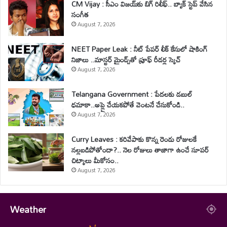
CM Vijay : సీఎం విజయ్‌కు బిగ్ రిలీఫ్.. బ్యాక్ స్టెప్ వేసిన
సంగీత
August 7, 2026
NEET Paper Leak : నీట్ పేపర్ లీక్ కేసులో షాకింగ్
నిజాలు ..మాస్టర్ మైండ్స్‌తో ప్రూఫ్ రీడర్ల స్కెచ్
August 7, 2026
Telangana Government : పేదలకు డబుల్
ధమాకా..అప్లై చేయకపోతే వెంటనే చేసుకోండి..
August 7, 2026
Curry Leaves : కరివేపాకు కొన్న రెండు రోజులకే
నల్లబడిపోతోందా?.. నెల రోజులు తాజాగా ఉంచే సూపర్
చిట్కాలు మీకోసం..
August 7, 2026
Weather