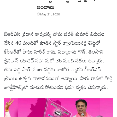
అందాలు
May 21, 2026
బీఆర్ఎస్ ప్రధాన కార్యదర్శి సోమ భరత్ కుమార్ విడుదల
చేసిన 40 మందితో కూడిన స్టార్ క్యాంపెయినర్ల లిస్టులో
కేసీఆర్‌తో పాటు హరీశ్ రావు, పద్మారావు గౌడ్, తలసాని
శ్రీనివాస్ యాదవ్ సహా మరో 36 మంది నేతలు ఉన్నారు.
తమ పెద్ద సార్ ప్రజల వద్దకు రాబోతున్నారని బీఆర్ఎస్
శ్రేణులు ఉత్సవ వాతావరణంలో ఉన్నాయి. సారు రాకతో పార్టీ
జూబ్లీహిల్స్‌లో దూసుకుపోతుందని ధీమా వ్యక్తం చేస్తున్నారు.