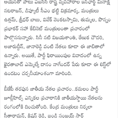
ఆయనతో పాటు ఏఐసీసీ రాష్ట్ర వ్యవహారాల ఇన్‌ఛార్జ్ మీనాక్షి
నటరాజన్, డిప్యూటీ సీఎం భట్టి విక్రమార్క, మంత్రులు
ఉత్తమ్, శ్రీధర్ బాబు, వివేక్ వెంకటస్వామి, తుమ్మల, పొన్నం
ప్రభాకర్ సహా కేబినెట్ మంత్రులంతా ప్రచారంలో
పాల్గొననున్నారు. సినీ నటి విజయశాంతి, రేణుక చౌదరి,
అజారుద్దీన్, జానారెడ్డి వంటి నేతలు కూడా ఈ జాబితాలో
ఉన్నారు. అయితే, పార్టీ ఫిరాయింపుల వివాదంలో ఉన్న
ఖైరతాబాద్ ఎమ్మెల్యే దానం నాగేందర్ పేరు కూడా ఈ లిస్ట్‌లో
ఉండటం చర్చనీయాంశంగా మారింది.
బీజేపీ తరఫున జాతీయ నేతల ప్రచారం..కమలం పార్టీ
జూబ్లీహిల్స్ ఎన్నికల ప్రచారానికి జాతీయస్థాయి నేతలను
రంగంలోకి దించుతోంది. కేంద్ర మంత్రులు నిర్మలా
సీతారామన్, కిషన్ రెడ్డి, బండి సంజయ్ స్టార్