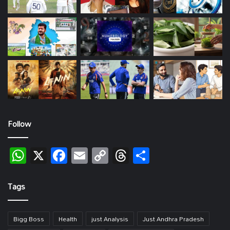
Follow
WhatsApp
X
Facebook
Email
Copy
Threads
Share
Link
Tags
Bigg Boss
Health
just Analysis
Just Andhra Pradesh