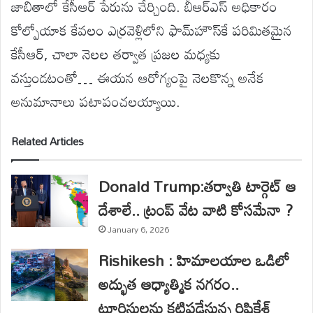
జాబితాలో కేసీఆర్ పేరును చేర్చింది. బీఆర్ఎస్ అధికారం
కోల్పోయాక కేవలం ఎర్రవెళ్లిలోని ఫామ్‌హౌస్‌కే పరిమితమైన
కేసీఆర్, చాలా నెలల తర్వాత ప్రజల మధ్యకు
వస్తుండటంతో… ఈయన ఆరోగ్యంపై నెలకొన్న అనేక
అనుమానాలు పటాపంచలయ్యాయి.
Related Articles
Donald Trump:తర్వాతి టార్గెట్ ఆ
దేశాలే.. ట్రంప్ వేట వాటి కోసమేనా ?
January 6, 2026
Rishikesh : హిమాలయాల ఒడిలో
అద్భుత ఆధ్యాత్మిక నగరం..
టూరిస్టులను కట్టిపడేస్తున్న రిషికేశ్