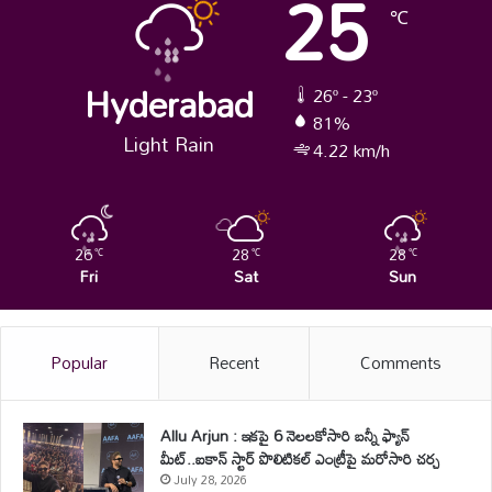
25
℃
Hyderabad
26º - 23º
81%
Light Rain
4.22 km/h
26
28
28
℃
℃
℃
Fri
Sat
Sun
Popular
Recent
Comments
Allu Arjun : ఇకపై 6 నెలలకోసారి బన్నీ ఫ్యాన్
మీట్..ఐకాన్ స్టార్ పొలిటికల్ ఎంట్రీపై మరోసారి చర్చ
July 28, 2026