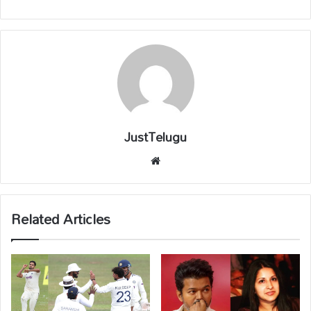
JustTelugu
We
bsi
te
Related Articles