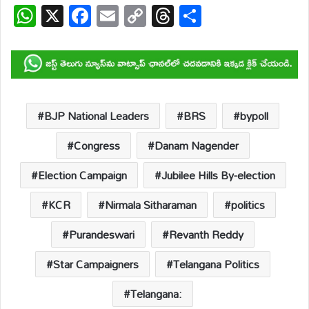
W
X
F
E
C
T
S
h
ac
m
o
hr
h
at
e
ail
p
e
ar
s
b
y
a
e
A
o
Li
d
p
o
n
s
BJP National Leaders
BRS
bypoll
p
k
k
Congress
Danam Nagender
Election Campaign
Jubilee Hills By-election
KCR
Nirmala Sitharaman
politics
Purandeswari
Revanth Reddy
Star Campaigners
Telangana Politics
Telangana: