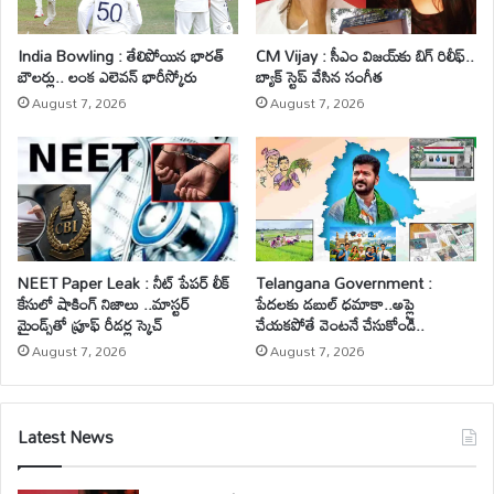
India Bowling : తేలిపోయిన భారత్
CM Vijay : సీఎం విజయ్‌కు బిగ్ రిలీఫ్..
బౌలర్లు.. లంక ఎలెవన్ భారీస్కోరు
బ్యాక్ స్టెప్ వేసిన సంగీత
August 7, 2026
August 7, 2026
NEET Paper Leak : నీట్ పేపర్ లీక్
Telangana Government :
కేసులో షాకింగ్ నిజాలు ..మాస్టర్
పేదలకు డబుల్ ధమాకా..అప్లై
మైండ్స్‌తో ప్రూఫ్ రీడర్ల స్కెచ్
చేయకపోతే వెంటనే చేసుకోండి..
August 7, 2026
August 7, 2026
Latest News