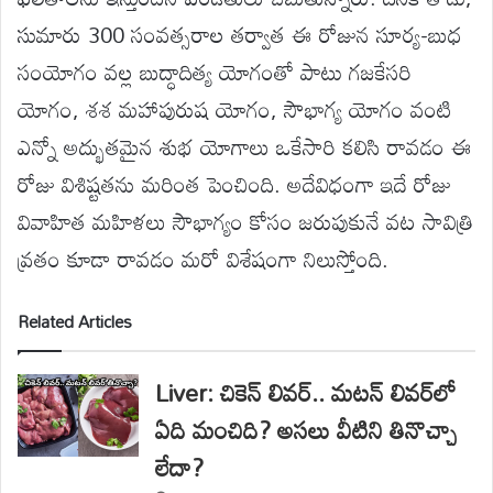
సుమారు 300 సంవత్సరాల తర్వాత ఈ రోజున సూర్య-బుధ
సంయోగం వల్ల బుద్ధాదిత్య యోగంతో పాటు గజకేసరి
యోగం, శశ మహాపురుష యోగం, సౌభాగ్య యోగం వంటి
ఎన్నో అద్భుతమైన శుభ యోగాలు ఒకేసారి కలిసి రావడం ఈ
రోజు విశిష్టతను మరింత పెంచింది. అదేవిధంగా ఇదే రోజు
వివాహిత మహిళలు సౌభాగ్యం కోసం జరుపుకునే వట సావిత్రి
వ్రతం కూడా రావడం మరో విశేషంగా నిలుస్తోంది.
Related Articles
Liver: చికెన్ లివర్.. మటన్ లివర్‌లో
ఏది మంచిది? అసలు వీటిని తినొచ్చా
లేదా?