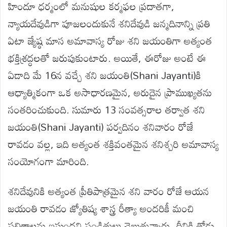
హిందూ ధర్మంలో మనుషుల కర్మఫల ప్రదాతగా,
న్యాయదేవుడిగా పూజలందుకునే శనిదేవుడి జన్మదినాన్ని ప్రతి
ఏటా జ్యేష్ఠ మాస అమావాస్య రోజు శని జయంతిగా అత్యంత
భక్తిశ్రద్ధలతో జరుపుకుంటారు. అయితే, ఈరోజు అంటే ఈ
ఏడాది మే 16న వచ్చే శని జయంతి(Shani Jayanti)కి
ఆధ్యాత్మికంగా ఒక అసాధారణమైన, అరుదైన ప్రాముఖ్యతను
సంతరించుకుంది. సుమారు 13 సంవత్సరాల తర్వాత శని
జయంతి(Shani Jayanti) పర్వదినం శనివారం రోజే
రావడం వల్ల, ఇది అత్యంత శక్తివంతమైన శనిశ్చరి అమావాస్య
సంయోగంగా మారింది.
శనిదేవునికి అత్యంత ప్రీతిపాత్రమైన శని వారం రోజే ఆయన
జయంతి రావడం జ్యోతిష్య శాస్త్ర రీత్యా అందరికీ మంచి
ఫలితాలను ఇస్తుందని పండితులు చెబుతున్నారు. దీనికి తోడు,