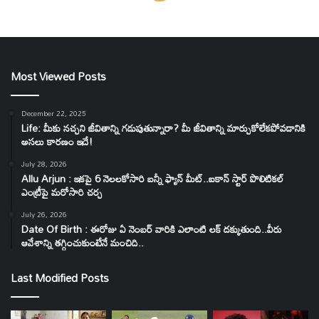
Most Viewed Posts
December 22, 2025
Life: మీకు నచ్చని జీవితాన్ని గడుపుతున్నారా? మీ జీవితాన్ని మార్చుకోలేకపోవడానికి
అసలు కారణం ఇదే!
July 28, 2026
Allu Arjun : ఇకపై 6 నెలలకోసారి బన్నీ ఫ్యాన్ మీట్..ఐకాన్ స్టార్ పొలిటికల్
ఎంట్రీపై మరోసారి చర్చ
July 26, 2026
Date Of Birth : ఈరోజు ఏ నెంబర్ వారికి ఎలాంటి లక్ దక్కుతుంది..వీరు
ఆవేశాన్ని తగ్గించుకుంటేనే మంచిది..
Last Modified Posts