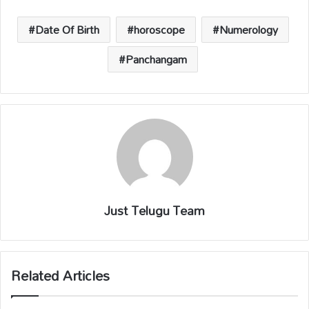
A
o
Li
d
p
o
n
s
Date Of Birth
horoscope
Numerology
p
k
k
Panchangam
Just Telugu Team
Related Articles