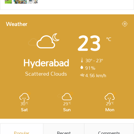
Weather
23
℃
Hyderabad
30º - 23º
91%
Scattered Clouds
4.56 km/h
30
29
29
℃
℃
℃
Sat
Sun
Mon
Popular
Recent
Comments