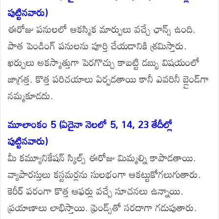
పుట్టినవారు)
ఈరోజు పనులలో ఆకస్మిక మార్పులు వచ్చే ఛాన్స్ ఉంది.
పాత పెండింగ్ పనులను పూర్తి చేయడానికి శ్రమిస్తారు.
ఖర్చులు అకస్మాత్తుగా పెరగొచ్చు కాబట్టి డబ్బు విషయంలో
జాగ్రత్త. కొత్త పరిచయాలు ఏర్పడతాయి కానీ ఎవరినీ బ్లైండ్‌గా
నమ్మకూడదు.
మూలాంకం 5 (ఏదైనా నెలలో 5, 14, 23 తేదీల్లో
పుట్టినవారు)
మీ కమ్యూనికేషన్ స్కిల్స్ ఈరోజు మిమ్మల్ని కాపాడతాయి.
వ్యాపారస్తులు కస్టమర్లను సులభంగా ఆకట్టుకోగలుగుతారు.
కెరీర్ పరంగా కొత్త ఆఫర్లు వచ్చే సూచనలు ఉన్నాయి.
ప్రయాణాలు లాభిస్తాయి. ఫ్రెండ్స్‌తో సరదాగా గడుపుతారు.