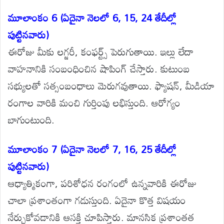
మూలాంకం 6 (ఏదైనా నెలలో 6, 15, 24 తేదీల్లో
పుట్టినవారు)
ఈరోజు మీకు లగ్జరీ, కంఫర్ట్స్ పెరుగుతాయి. ఇల్లు లేదా
వాహనానికి సంబంధించిన షాపింగ్ చేస్తారు. కుటుంబ
సభ్యులతో సత్సంబంధాలు మెరుగవుతాయి. ఫ్యాషన్, మీడియా
రంగాల వారికి మంచి గుర్తింపు లభిస్తుంది. ఆరోగ్యం
బాగుంటుంది.
మూలాంకం 7 (ఏదైనా నెలలో 7, 16, 25 తేదీల్లో
పుట్టినవారు)
ఆధ్యాత్మికంగా, పరిశోధన రంగంలో ఉన్నవారికి ఈరోజు
చాలా ప్రశాంతంగా గడుస్తుంది. ఏదైనా కొత్త విషయం
నేర్చుకోవడానికి ఆసక్తి చూపిస్తారు. మానసిక ప్రశాంతత