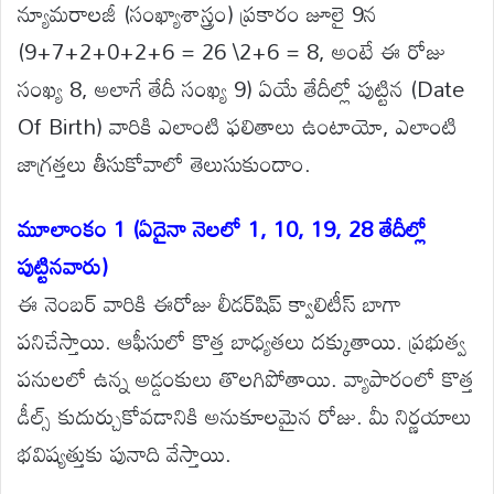
న్యూమరాలజీ (సంఖ్యాశాస్త్రం) ప్రకారం జూలై 9న
(9+7+2+0+2+6 = 26 \2+6 = 8, అంటే ఈ రోజు
సంఖ్య 8, అలాగే తేదీ సంఖ్య 9) ఏయే తేదీల్లో పుట్టిన (Date
Of Birth) వారికి ఎలాంటి ఫలితాలు ఉంటాయో, ఎలాంటి
జాగ్రత్తలు తీసుకోవాలో తెలుసుకుందాం.
మూలాంకం 1 (ఏదైనా నెలలో 1, 10, 19, 28 తేదీల్లో
పుట్టినవారు)
ఈ నెంబర్ వారికి ఈరోజు లీడర్‌షిప్ క్వాలిటీస్ బాగా
పనిచేస్తాయి. ఆఫీసులో కొత్త బాధ్యతలు దక్కుతాయి. ప్రభుత్వ
పనులలో ఉన్న అడ్డంకులు తొలగిపోతాయి. వ్యాపారంలో కొత్త
డీల్స్ కుదుర్చుకోవడానికి అనుకూలమైన రోజు. మీ నిర్ణయాలు
భవిష్యత్తుకు పునాది వేస్తాయి.