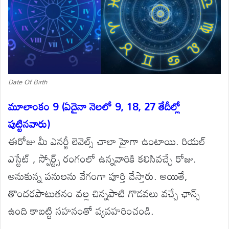
Date Of Birth
మూలాంకం 9 (ఏదైనా నెలలో 9, 18, 27 తేదీల్లో
పుట్టినవారు)
ఈరోజు మీ ఎనర్జీ లెవెల్స్ చాలా హైగా ఉంటాయి. రియల్
ఎస్టేట్ , స్పోర్ట్స్ రంగంలో ఉన్నవారికి కలిసివచ్చే రోజు.
అనుకున్న పనులను వేగంగా పూర్తి చేస్తారు. అయితే,
తొందరపాటుతనం వల్ల చిన్నపాటి గొడవలు వచ్చే ఛాన్స్
ఉంది కాబట్టి సహనంతో వ్యవహరించండి.