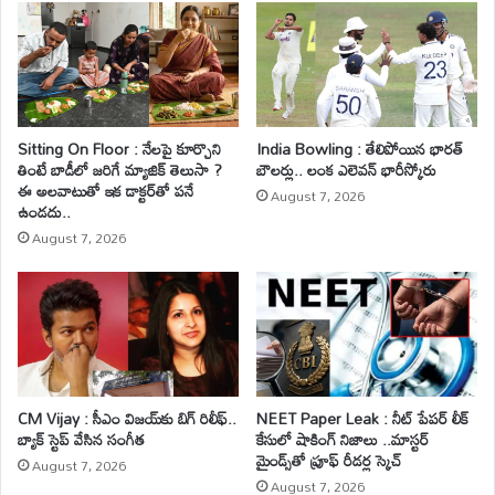
Sitting On Floor : నేలపై కూర్చొని
India Bowling : తేలిపోయిన భారత్
తింటే బాడీలో జరిగే మ్యాజిక్ తెలుసా ?
బౌలర్లు.. లంక ఎలెవన్ భారీస్కోరు
ఈ అలవాటుతో ఇక డాక్టర్‌తో పనే
August 7, 2026
ఉండదు..
August 7, 2026
CM Vijay : సీఎం విజయ్‌కు బిగ్ రిలీఫ్..
NEET Paper Leak : నీట్ పేపర్ లీక్
బ్యాక్ స్టెప్ వేసిన సంగీత
కేసులో షాకింగ్ నిజాలు ..మాస్టర్
మైండ్స్‌తో ప్రూఫ్ రీడర్ల స్కెచ్
August 7, 2026
August 7, 2026