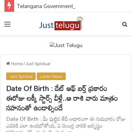
Telangana Government : పేదలకు డబుల్ ధమాకా..అప్లై చేయకపోతే వెంటనే చేసుకోండి..
Menu
Se
Home
/
Just Spiritual
Just Spiritual
Latest News
Date Of Birth : డేట్ ఆఫ్ బర్త్‌ ప్రకారం
ఈరోజు లక్కీ స్టార్స్ వీళ్లే..ఆ రాశి వారు మాత్రం
సహనంతో ఉండాల్సిందే
Date Of Birth : మీ పుట్టిన తేదీ ఆధారంగా ఈ గురువారం రోజు
ఎవరికి ఎలా ఉండబోతోంది, ఏ నెంబర్ల వారికి అదృష్టం