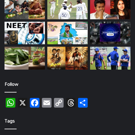
Follow
WhatsApp
X
Facebook
Email
Copy
Threads
Share
Link
Tags