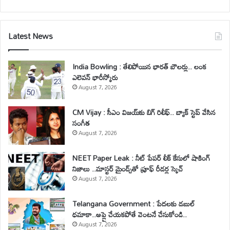
Latest News
India Bowling : తేలిపోయిన భారత్ బౌలర్లు.. లంక
ఎలెవన్ భారీస్కోరు
August 7, 2026
CM Vijay : సీఎం విజయ్‌కు బిగ్ రిలీఫ్.. బ్యాక్ స్టెప్ వేసిన
సంగీత
August 7, 2026
NEET Paper Leak : నీట్ పేపర్ లీక్ కేసులో షాకింగ్
నిజాలు ..మాస్టర్ మైండ్స్‌తో ప్రూఫ్ రీడర్ల స్కెచ్
August 7, 2026
Telangana Government : పేదలకు డబుల్
ధమాకా..అప్లై చేయకపోతే వెంటనే చేసుకోండి..
August 7, 2026