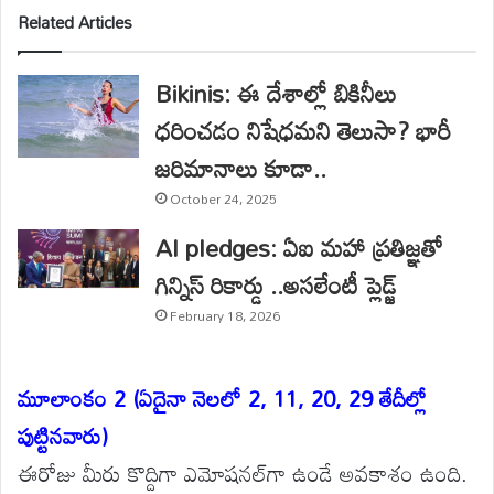
Related Articles
Bikinis: ఈ దేశాల్లో బికినీలు
ధరించడం నిషేధమని తెలుసా? భారీ
జరిమానాలు కూడా..
October 24, 2025
AI pledges: ఏఐ మహా ప్రతిజ్ఞతో
గిన్నిస్ రికార్డు ..అసలేంటీ ప్లెడ్జ్
February 18, 2026
మూలాంకం 2 (ఏదైనా నెలలో 2, 11, 20, 29 తేదీల్లో
పుట్టినవారు)
ఈరోజు మీరు కొద్దిగా ఎమోషనల్‌గా ఉండే అవకాశం ఉంది.