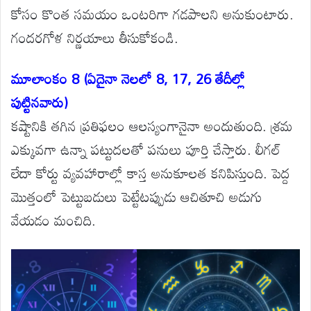
కోసం కొంత సమయం ఒంటరిగా గడపాలని అనుకుంటారు.
గందరగోళ నిర్ణయాలు తీసుకోకండి.
మూలాంకం 8 (ఏదైనా నెలలో 8, 17, 26 తేదీల్లో
పుట్టినవారు)
కష్టానికి తగిన ప్రతిఫలం ఆలస్యంగానైనా అందుతుంది. శ్రమ
ఎక్కువగా ఉన్నా పట్టుదలతో పనులు పూర్తి చేస్తారు. లీగల్
లేదా కోర్టు వ్యవహారాల్లో కాస్త అనుకూలత కనిపిస్తుంది. పెద్ద
మొత్తంలో పెట్టుబడులు పెట్టేటప్పుడు ఆచితూచి అడుగు
వేయడం మంచిది.