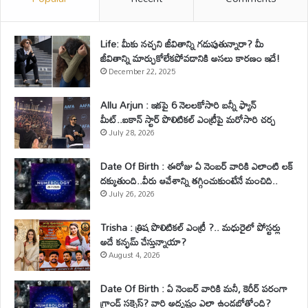
Life: మీకు నచ్చని జీవితాన్ని గడుపుతున్నారా? మీ
జీవితాన్ని మార్చుకోలేకపోవడానికి అసలు కారణం ఇదే!
December 22, 2025
Allu Arjun : ఇకపై 6 నెలలకోసారి బన్నీ ఫ్యాన్
మీట్..ఐకాన్ స్టార్ పొలిటికల్ ఎంట్రీపై మరోసారి చర్చ
July 28, 2026
Date Of Birth : ఈరోజు ఏ నెంబర్ వారికి ఎలాంటి లక్
దక్కుతుంది..వీరు ఆవేశాన్ని తగ్గించుకుంటేనే మంచిది..
July 26, 2026
Trisha : త్రిష పొలిటికల్ ఎంట్రీ ?.. మధురైలో పోస్టర్లు
అదే కన్ఫమ్ చేస్తున్నాయా?
August 4, 2026
Date Of Birth : ఏ నెంబర్ వారికి మనీ, కెరీర్ పరంగా
గ్రాండ్ సక్సెస్? వారి అదృష్టం ఎలా ఉండబోతోంది?