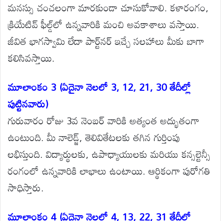
మనస్సు చంచలంగా మారకుండా చూసుకోవాలి. కళారంగం,
క్రియేటివ్ ఫీల్డ్‌లో ఉన్నవారికి మంచి అవకాశాలు వస్తాయి.
జీవిత భాగస్వామి లేదా పార్ట్‌నర్ ఇచ్చే సలహాలు మీకు బాగా
కలిసివస్తాయి.
మూలాంకం 3 (ఏదైనా నెలలో 3, 12, 21, 30 తేదీల్లో
పుట్టినవారు)
గురువారం రోజు 3వ నెంబర్ వారికి అత్యంత అద్భుతంగా
ఉంటుంది. మీ నాలెడ్జ్, తెలివితేటలకు తగిన గుర్తింపు
లభిస్తుంది. విద్యార్థులకు, ఉపాధ్యాయులకు మరియు కన్సల్టెన్సీ
రంగంలో ఉన్నవారికి లాభాలు ఉంటాయి. ఆర్థికంగా పురోగతి
సాధిస్తారు.
మూలాంకం 4 (ఏదైనా నెలలో 4, 13, 22, 31 తేదీల్లో