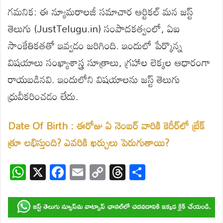
గమనిక: ఈ న్యూమరాలజీ సమాచార ఆర్టికల్ మన జస్ట్
తెలుగు (JustTelugu.in) సంపాదకత్వంలో, ఏఐ
సాంకేతికతతో ఇవ్వడం జరిగింది. ఇందులో పేర్కొన్న
విషయాలు సంఖ్యాశాస్త్ర సూత్రాలు, గ్రహాల లెక్కల ఆధారంగా
రాయబడినవి. ఇందులోని విషయాలను జస్ట్ తెలుగు
ధ్రువీకరించడం లేదు.
Date Of Birth : ఈరోజు ఏ నెంబర్ వారికి కెరీర్‌లో బ్రేక్
త్రూ లభిస్తుంది? ఎవరికి ఖర్చులు పెరుగుతాయి?
W
X
F
E
C
T
S
h
ac
m
o
hr
h
at
e
ail
p
e
ar
s
b
y
a
e