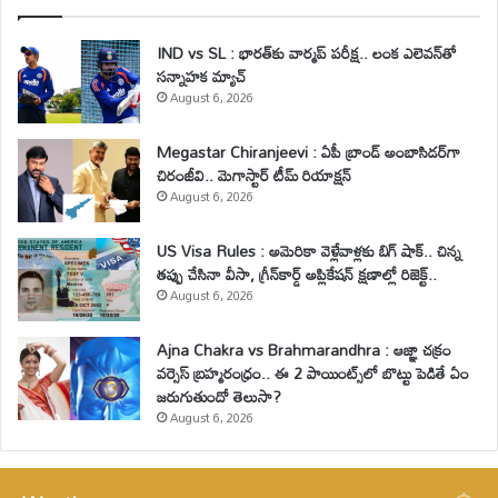
IND vs SL : భారత్‌కు వార్మప్ పరీక్ష.. లంక ఎలెవన్‌తో
సన్నాహక మ్యాచ్
August 6, 2026
Megastar Chiranjeevi : ఏపీ బ్రాండ్ అంబాసిడర్‌గా
చిరంజీవి.. మెగాస్టార్ టీమ్ రియాక్షన్
August 6, 2026
US Visa Rules : అమెరికా వెళ్లేవాళ్లకు బిగ్ షాక్.. చిన్న
తప్పు చేసినా వీసా, గ్రీన్‌కార్డ్ అప్లికేషన్ క్షణాల్లో రిజెక్ట్..
August 6, 2026
Ajna Chakra vs Brahmarandhra : ఆజ్ఞా చక్రం
వర్సెస్ బ్రహ్మరంధ్రం.. ఈ 2 పాయింట్స్‌లో బొట్టు పెడితే ఏం
జరుగుతుందో తెలుసా?
August 6, 2026