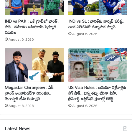
IND vs PAK : ఒకే గ్రూప్‌లో భారత్,
IND vs SL : భారత్‌కు వార్మప్ పరీక్ష..
పాక్ ..మహిళల ఆసియాకప్ షెడ్యూల్
లంక ఎలెవన్‌తో సన్నాహక మ్యాచ్
విడుదల
August 6, 2026
August 6, 2026
Megastar Chiranjeevi : ఏపీ
US Visa Rules : అమెరికా వెళ్లేవాళ్లకు
బ్రాండ్ అంబాసిడర్‌గా చిరంజీవి..
బిగ్ షాక్.. చిన్న తప్పు చేసినా వీసా,
మెగాస్టార్ టీమ్ రియాక్షన్
గ్రీన్‌కార్డ్ అప్లికేషన్ క్షణాల్లో రిజెక్ట్..
August 6, 2026
August 6, 2026
Latest News