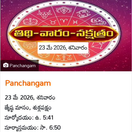
Panchangam
Panchangam
23 మే 2026, శనివారం
జ్యేష్ఠ మాసం, శుక్లపక్షం
సూర్యోదయం: ఉ. 5:41
సూర్యాస్తమయం: సా. 6:50