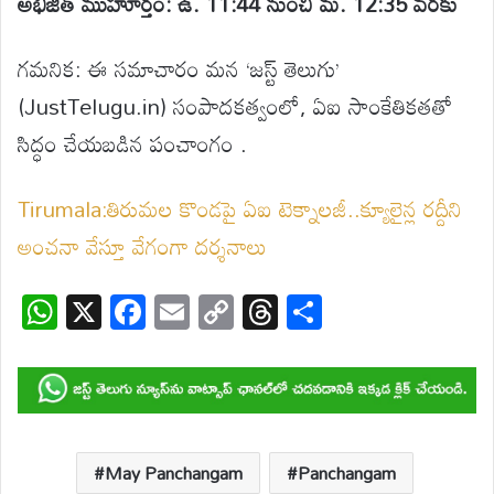
అభిజిత్ ముహూర్తం: ఉ. 11:44 నుంచి మ. 12:35 వరకు
గమనిక: ఈ సమాచారం మన ‘జస్ట్ తెలుగు’
(JustTelugu.in) సంపాదకత్వంలో, ఏఐ సాంకేతికతతో
సిద్ధం చేయబడిన పంచాంగం .
Tirumala:తిరుమల కొండపై ఏఐ టెక్నాలజీ..క్యూలైన్ల రద్దీని
అంచనా వేస్తూ వేగంగా దర్శనాలు
W
X
F
E
C
T
S
h
ac
m
o
hr
h
at
e
ail
p
e
ar
s
b
y
a
e
A
o
Li
d
p
o
n
s
May Panchangam
Panchangam