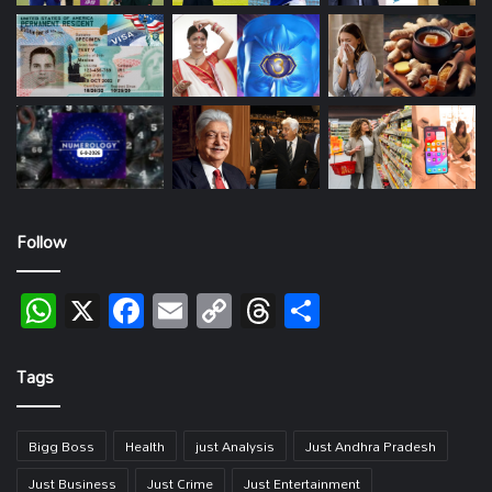
Follow
WhatsApp
X
Facebook
Email
Copy
Threads
Share
Link
Tags
Bigg Boss
Health
just Analysis
Just Andhra Pradesh
Just Business
Just Crime
Just Entertainment