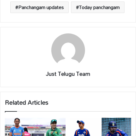
p
k
k
Panchangam updates
Today panchangam
Just Telugu Team
Related Articles