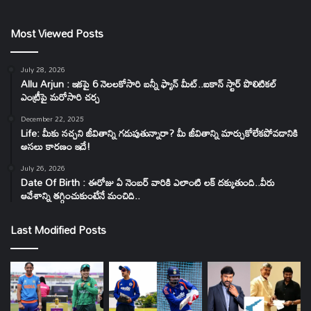
Most Viewed Posts
July 28, 2026
Allu Arjun : ఇకపై 6 నెలలకోసారి బన్నీ ఫ్యాన్ మీట్..ఐకాన్ స్టార్ పొలిటికల్
ఎంట్రీపై మరోసారి చర్చ
December 22, 2025
Life: మీకు నచ్చని జీవితాన్ని గడుపుతున్నారా? మీ జీవితాన్ని మార్చుకోలేకపోవడానికి
అసలు కారణం ఇదే!
July 26, 2026
Date Of Birth : ఈరోజు ఏ నెంబర్ వారికి ఎలాంటి లక్ దక్కుతుంది..వీరు
ఆవేశాన్ని తగ్గించుకుంటేనే మంచిది..
Last Modified Posts