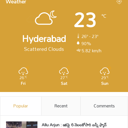
Weather
23
℃
Hyderabad
26º - 23º
90%
Scattered Clouds
5.82 km/h
26
27
29
℃
℃
℃
Fri
Sat
Sun
Popular
Recent
Comments
Allu Arjun : ఇకపై 6 నెలలకోసారి బన్నీ ఫ్యాన్