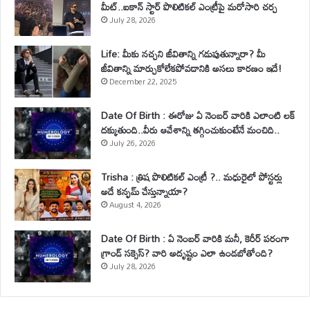
మీట్..ఐకాన్ స్టార్ పొలిటికల్ ఎంట్రీపై మరోసారి చర్చ
July 28, 2026
Life: మీకు నచ్చని జీవితాన్ని గడుపుతున్నారా? మీ
జీవితాన్ని మార్చుకోలేకపోవడానికి అసలు కారణం ఇదే!
December 22, 2025
Date Of Birth : ఈరోజు ఏ నెంబర్ వారికి ఎలాంటి లక్
దక్కుతుంది..వీరు ఆవేశాన్ని తగ్గించుకుంటేనే మంచిది..
July 26, 2026
Trisha : త్రిష పొలిటికల్ ఎంట్రీ ?.. మధురైలో పోస్టర్లు
అదే కన్ఫమ్ చేస్తున్నాయా?
August 4, 2026
Date Of Birth : ఏ నెంబర్ వారికి మనీ, కెరీర్ పరంగా
గ్రాండ్ సక్సెస్? వారి అదృష్టం ఎలా ఉండబోతోంది?
July 28, 2026