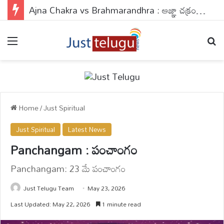
Ajna Chakra vs Brahmarandhra : ఆజ్ఞా చక్రం వర్సెస్ బ్రహ్మరంధ్రం.. ఈ 2 పాయింట్స్‌లో బొట్టు పెడితే ఏం జరుగుతుందో తెలుసా?
Menu
Se
Home
/
Just Spiritual
Just Spiritual
Latest News
Panchangam : పంచాంగం
Panchangam: 23 మే పంచాంగం
Just Telugu Team
May 23, 2026
Last Updated: May 22, 2026
1 minute read