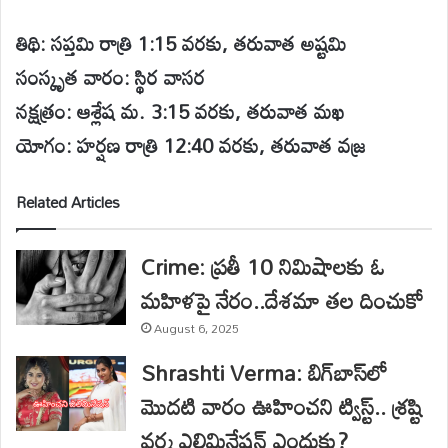
తిథి: సప్తమి రాత్రి 1:15 వరకు, తరువాత అష్టమి
సంస్కృత వారం: స్థిర వాసర
నక్షత్రం: ఆశ్లేష మ. 3:15 వరకు, తరువాత మఖ
యోగం: హర్షణ రాత్రి 12:40 వరకు, తరువాత వజ్ర
Related Articles
Crime: ప్రతీ 10 నిమిషాలకు ఓ
మహిళపై నేరం..దేశమా తల దించుకో
August 6, 2025
Shrashti Verma: బిగ్‌బాస్‌లో
మొదటి వారం ఊహించని ట్విస్ట్.. శ్రష్టి
వర్మ ఎలిమినేషన్ ఎందుకు?