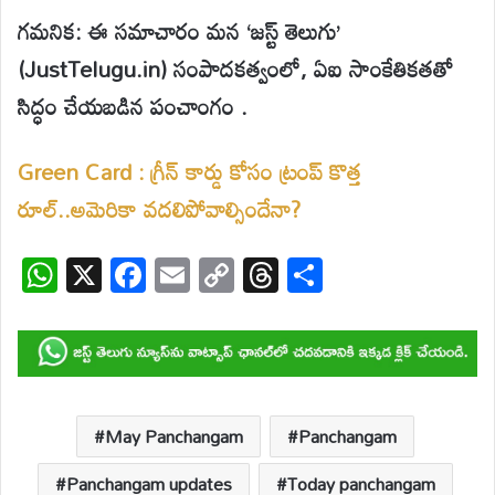
గమనిక: ఈ సమాచారం మన ‘జస్ట్ తెలుగు’
(JustTelugu.in) సంపాదకత్వంలో, ఏఐ సాంకేతికతతో
సిద్ధం చేయబడిన పంచాంగం .
Green Card : గ్రీన్ కార్డు కోసం ట్రంప్ కొత్త
రూల్..అమెరికా వదలిపోవాల్సిందేనా?
W
X
F
E
C
T
S
h
ac
m
o
hr
h
at
e
ail
p
e
ar
s
b
y
a
e
A
o
Li
d
p
o
n
s
May Panchangam
Panchangam
p
k
k
Panchangam updates
Today panchangam