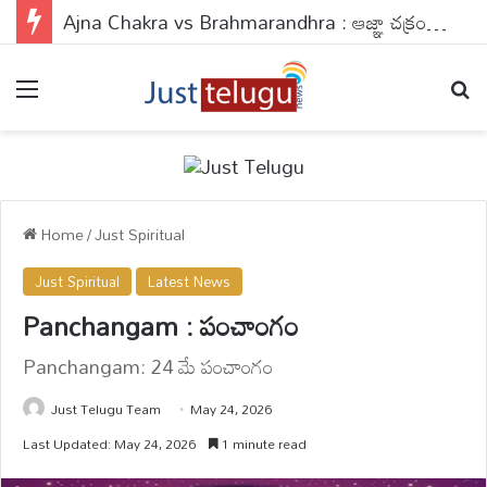
Ajna Chakra vs Brahmarandhra : ఆజ్ఞా చక్రం వర్సెస్ బ్రహ్మరంధ్రం.. ఈ 2 పాయింట్స్‌లో బొట్టు పెడితే ఏం జరుగుతుందో తెలుసా?
Menu
Se
Home
/
Just Spiritual
Just Spiritual
Latest News
Panchangam : పంచాంగం
Panchangam: 24 మే పంచాంగం
Just Telugu Team
May 24, 2026
Last Updated: May 24, 2026
1 minute read