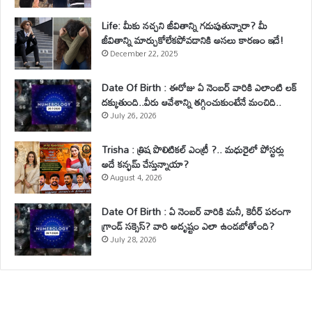
Life: మీకు నచ్చని జీవితాన్ని గడుపుతున్నారా? మీ
జీవితాన్ని మార్చుకోలేకపోవడానికి అసలు కారణం ఇదే!
December 22, 2025
Date Of Birth : ఈరోజు ఏ నెంబర్ వారికి ఎలాంటి లక్
దక్కుతుంది..వీరు ఆవేశాన్ని తగ్గించుకుంటేనే మంచిది..
July 26, 2026
Trisha : త్రిష పొలిటికల్ ఎంట్రీ ?.. మధురైలో పోస్టర్లు
అదే కన్ఫమ్ చేస్తున్నాయా?
August 4, 2026
Date Of Birth : ఏ నెంబర్ వారికి మనీ, కెరీర్ పరంగా
గ్రాండ్ సక్సెస్? వారి అదృష్టం ఎలా ఉండబోతోంది?
July 28, 2026