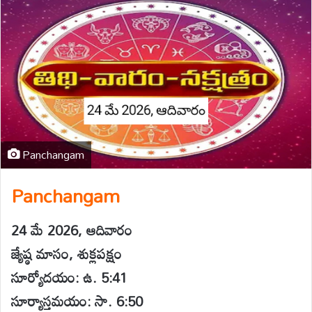
Panchangam
Panchangam
24 మే 2026, ఆదివారం
జ్యేష్ఠ మాసం, శుక్లపక్షం
సూర్యోదయం: ఉ. 5:41
సూర్యాస్తమయం: సా. 6:50