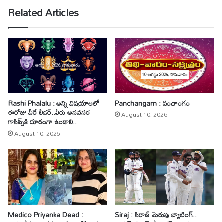
Related Articles
Rashi Phalalu : అన్ని విషయాలలో
Panchangam : పంచాంగం
ఈరోజు వీరే లీడర్‌..వీరు అనవసర
August 10, 2026
గాసిప్స్‌కి దూరంగా ఉండాలి..
August 10, 2026
Medico Priyanka Dead :
Siraj : సిరాజ్ మెరుపు బ్యాటింగ్‌..