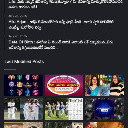
Life: మీకు నచ్చని జీవితాన్ని గడుపుతున్నారా? మీ జీవితాన్ని మార్చుకోలేకపోవడానికి
అసలు కారణం ఇదే!
July 28, 2026
Allu Arjun : ఇకపై 6 నెలలకోసారి బన్నీ ఫ్యాన్ మీట్..ఐకాన్ స్టార్ పొలిటికల్
ఎంట్రీపై మరోసారి చర్చ
July 26, 2026
Date Of Birth : ఈరోజు ఏ నెంబర్ వారికి ఎలాంటి లక్ దక్కుతుంది..వీరు
ఆవేశాన్ని తగ్గించుకుంటేనే మంచిది..
Last Modified Posts