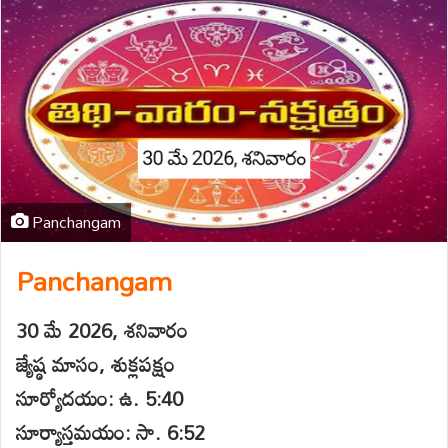
Panchangam
Panchangam
30 మే 2026, శనివారం
జ్యేష్ఠ మాసం, శుక్లపక్షం
సూర్యోదయం: ఉ. 5:40
సూర్యాస్తమయం: సా. 6:52