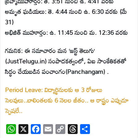
బ్రహ్మముహూర్తం: తె. 3:51 నుంచి ఉ. 4:41 వరకు
అమృత ఘడియలు: తె. 4:44 నుంచి ఉ. 6:30 వరకు (మే
31)
అభిజిత్ ముహూర్తం: ఉ. 11:45 నుంచి మ. 12:36 వరకు
గమనిక: ఈ సమాచారం మన ‘జస్ట్ తెలుగు’
(JustTelugu.in) సంపాదకత్వంలో, ఏఐ సాంకేతికతతో
సిద్ధం చేయబడిన పంచాంగం(Panchangam) .
Period Leave: విద్యార్థినులకు ఆ 3 రోజులు
సెలవులు..బాలింతలకు 6 నెలల జీతం.. ఆ రాష్ట్రం ఎప్పుడూ
స్పెషలే..
W
X
F
E
C
T
S