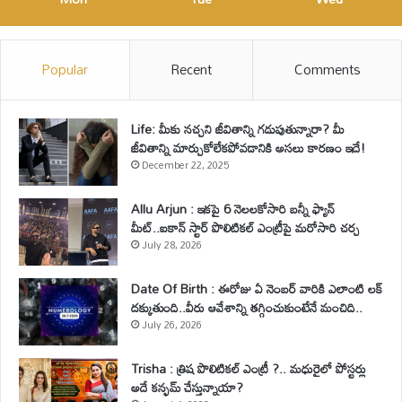
Popular
Recent
Comments
Life: మీకు నచ్చని జీవితాన్ని గడుపుతున్నారా? మీ
జీవితాన్ని మార్చుకోలేకపోవడానికి అసలు కారణం ఇదే!
December 22, 2025
Allu Arjun : ఇకపై 6 నెలలకోసారి బన్నీ ఫ్యాన్
మీట్..ఐకాన్ స్టార్ పొలిటికల్ ఎంట్రీపై మరోసారి చర్చ
July 28, 2026
Date Of Birth : ఈరోజు ఏ నెంబర్ వారికి ఎలాంటి లక్
దక్కుతుంది..వీరు ఆవేశాన్ని తగ్గించుకుంటేనే మంచిది..
July 26, 2026
Trisha : త్రిష పొలిటికల్ ఎంట్రీ ?.. మధురైలో పోస్టర్లు
అదే కన్ఫమ్ చేస్తున్నాయా?