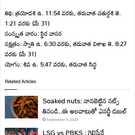
తిథి: త్రయోదశి ఉ. 11:54 వరకు, తరువాత చతుర్దశి తె.
1:21 వరకు (మే 31)
సంస్కృత వారం: స్థిర వాసర
నక్షత్రం: స్వాతి ఉ. 6:30 వరకు, తరువాత విశాఖ తె. 8:27
వరకు (మే 31)
యోగం: శివ ఉ. 5:47 వరకు, తరువాత సిద్ధ
Related Articles
Soaked nuts: నానబెట్టిన నట్స్‌
తినండి..ఈ అలవాటుతో ఎనర్జీ డబుల్
September 5, 2025
LSG vs PBKS : గెలిస్తేనే