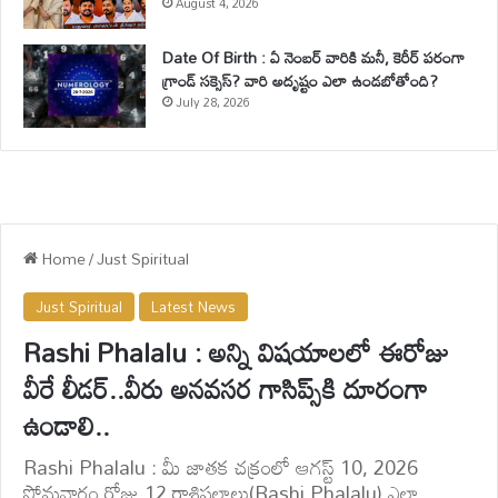
August 4, 2026
Date Of Birth : ఏ నెంబర్ వారికి మనీ, కెరీర్ పరంగా
గ్రాండ్ సక్సెస్? వారి అదృష్టం ఎలా ఉండబోతోంది?
July 28, 2026