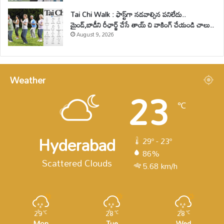
Tai Chi Walk : ఫాస్ట్‌గా నడవాల్సిన పనిలేదు..
మైండ్‌,బాడీని రీఛార్జ్ చేసే తాయ్ చి వాకింగ్‌ చేయండి చాలు..
August 9, 2026
Weather
23
℃
Hyderabad
29º - 23º
86%
Scattered Clouds
5.68 km/h
29
28
28
℃
℃
℃
Mon
Tue
Wed