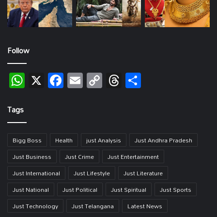
Follow
WhatsApp
X
Facebook
Email
Copy
Threads
Share
Link
Tags
Bigg Boss
Health
just Analysis
Just Andhra Pradesh
Just Business
Just Crime
Just Entertainment
Just International
Just Lifestyle
Just Literature
Just National
Just Political
Just Spiritual
Just Sports
Just Technology
Just Telangana
Latest News