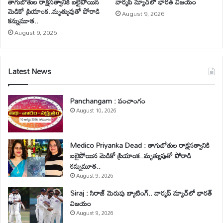
తాగుబోతుల రాక్షసత్వానికి బలైపోయిన
వార్మప్ మ్యాచ్‌లో భారత్ విజయం
మెడికో ప్రియాంక..మృత్యువుతో పోరాడి
August 9, 2026
కన్నుమూత..
August 9, 2026
Latest News
Panchangam : పంచాంగం
August 10, 2026
Medico Priyanka Dead : తాగుబోతుల రాక్షసత్వానికి
బలైపోయిన మెడికో ప్రియాంక..మృత్యువుతో పోరాడి
కన్నుమూత..
August 9, 2026
Siraj : సిరాజ్ మెరుపు బ్యాటింగ్‌.. వార్మప్ మ్యాచ్‌లో భారత్
విజయం
August 9, 2026