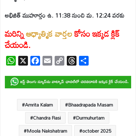
అభిజిత్ ముహూర్తం ఉ. 11:38 నుంచి మ. 12:24 వరకు
మరిన్ని
ఆధ్యాత్మిక వార్తల
కోసం
ఇక్కడ క్లిక్
చేయండి.
W
X
F
E
C
T
S
h
ac
m
o
hr
h
at
e
ail
p
e
ar
s
b
y
a
e
A
o
Li
d
p
o
n
s
Amrita Kalam
Bhaadrapada Masam
p
k
k
Chandra Rasi
Durmuhurtam
Moola Nakshatram
october 2025