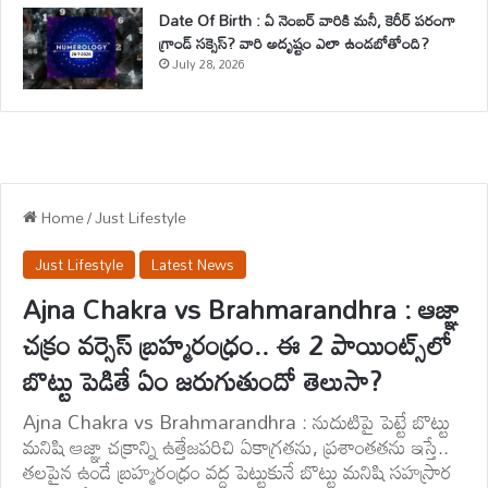
Date Of Birth : ఏ నెంబర్ వారికి మనీ, కెరీర్ పరంగా
గ్రాండ్ సక్సెస్? వారి అదృష్టం ఎలా ఉండబోతోంది?
July 28, 2026