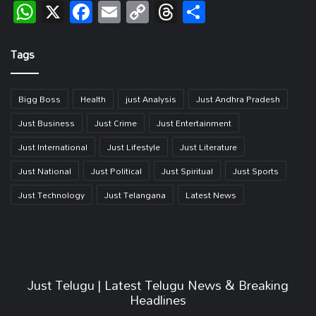
WhatsApp
X
Facebook
Email
Copy
Threads
Share
Link
Tags
Bigg Boss
Health
just Analysis
Just Andhra Pradesh
Just Business
Just Crime
Just Entertainment
Just International
Just Lifestyle
Just Literature
Just National
Just Political
Just Spiritual
Just Sports
Just Technology
Just Telangana
Latest News
Just Telugu | Latest Telugu News & Breaking
Headlines