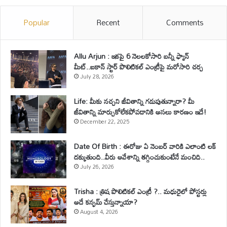
Popular
Recent
Comments
Allu Arjun : ఇకపై 6 నెలలకోసారి బన్నీ ఫ్యాన్
మీట్..ఐకాన్ స్టార్ పొలిటికల్ ఎంట్రీపై మరోసారి చర్చ
July 28, 2026
Life: మీకు నచ్చని జీవితాన్ని గడుపుతున్నారా? మీ
జీవితాన్ని మార్చుకోలేకపోవడానికి అసలు కారణం ఇదే!
December 22, 2025
Date Of Birth : ఈరోజు ఏ నెంబర్ వారికి ఎలాంటి లక్
దక్కుతుంది..వీరు ఆవేశాన్ని తగ్గించుకుంటేనే మంచిది..
July 26, 2026
Trisha : త్రిష పొలిటికల్ ఎంట్రీ ?.. మధురైలో పోస్టర్లు
అదే కన్ఫమ్ చేస్తున్నాయా?
August 4, 2026