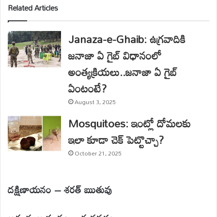
Related Articles
Janaza-e-Ghaib: ఉగ్రవాదికి
జనాజా ఏ గైబ్ విధానంలో
అంత్యక్రియలు..జనాజా ఏ గైబ్
ఏంటంటే?
August 3, 2025
Mosquitoes: ఇంట్లో దోమలకు
ఇలా కూడా చెక్ పెట్టొచ్చా?
October 21, 2025
దక్షిణాయనం – శరత్ ఋతువు