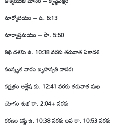
ఆశ్వయుజ మాసం – కృష్ణపక్షం
సూర్యోదయం – ఉ. 6:13
సూర్యాస్తమయం – సా. 5:50
తిథి దశమి ఉ. 10:38 వరకు
తరువాత ఏకాదశి
సంస్కృత వారం
బృహస్పతి వాసరః
నక్షత్రం
ఆశ్లేష మ. 12:41 వరకు
తరువాత మఖ
యోగం శుభ రా. 2:04+ వరకు
కరణం
విష్టి ఉ. 10:38 వరకు
బవ రా. 10:53 వరకు