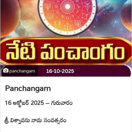
panchangam
Panchangam
16
అక్టోబర్ 2025 – గురువారం
శ్రీ విశ్వావసు నామ సంవత్సరం