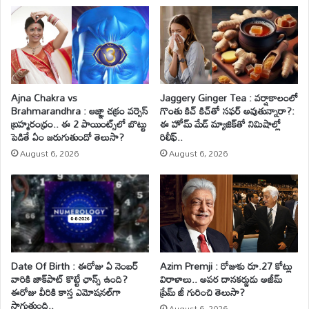
Ajna Chakra vs
Jaggery Ginger Tea : వర్షాకాలంలో
Brahmarandhra : ఆజ్ఞా చక్రం వర్సెస్
గొంతు కిచ్ కిచ్‌తో సఫర్ అవుతున్నారా?:
బ్రహ్మరంధ్రం.. ఈ 2 పాయింట్స్‌లో బొట్టు
ఈ హోమ్ మేడ్ మ్యాజిక్‌తో నిమిషాల్లో
పెడితే ఏం జరుగుతుందో తెలుసా?
రిలీఫ్..
August 6, 2026
August 6, 2026
Date Of Birth : ఈరోజు ఏ నెంబర్
Azim Premji : రోజుకు రూ.27 కోట్లు
వారికి జాక్‌పాట్ కొట్టే ఛాన్స్ ఉంది?
విరాళాలు.. అపర దానకర్ణుడు అజీమ్
ఈరోజు వీరికి కాస్త ఎమోషనల్‌గా
ప్రేమ్ జీ గురించి తెలుసా?
సాగుతుంది..
August 6, 2026