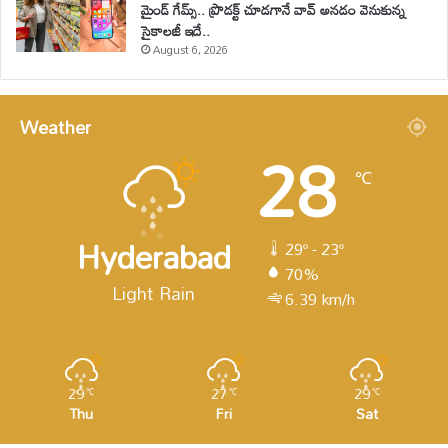
మైండ్ గేమ్స్.. ప్రొడక్ట్ చూడగానే వావ్ అనడం వెనుకున్న
సైకాలజీ ఇదే..
August 6, 2026
Weather
28
℃
Hyderabad
29º - 23º
70%
Light Rain
6.39 km/h
29
27
29
℃
℃
℃
Thu
Fri
Sat