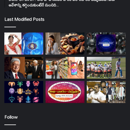
ఆవేశాన్ని తగ్గించుకుంటేనే మంచిది..
Last Modified Posts
Follow