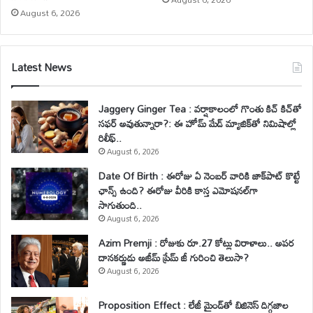
August 6, 2026
Latest News
Jaggery Ginger Tea : వర్షాకాలంలో గొంతు కిచ్ కిచ్‌తో
సఫర్ అవుతున్నారా?: ఈ హోమ్ మేడ్ మ్యాజిక్‌తో నిమిషాల్లో
రిలీఫ్..
August 6, 2026
Date Of Birth : ఈరోజు ఏ నెంబర్ వారికి జాక్‌పాట్ కొట్టే
ఛాన్స్ ఉంది? ఈరోజు వీరికి కాస్త ఎమోషనల్‌గా
సాగుతుంది..
August 6, 2026
Azim Premji : రోజుకు రూ.27 కోట్లు విరాళాలు.. అపర
దానకర్ణుడు అజీమ్ ప్రేమ్ జీ గురించి తెలుసా?
August 6, 2026
Proposition Effect : లేజీ మైండ్‌తో బిజినెస్ దిగ్గజాల