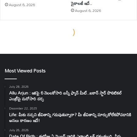
Most Viewed Posts
July 28, 2026
Allu Arjun : ఇకపై 6 నెలలకోసారి బన్నీ ఫ్యాన్ మీట్..ఐకాన్ స్టార్ పొలిటికల్
ఎంట్రీపై మరోసారి చర్చ
December 22, 2025
Life: మీకు నచ్చని జీవితాన్ని గడుపుతున్నారా? మీ జీవితాన్ని మార్చుకోలేకపోవడానికి
అసలు కారణం ఇదే!
July 26, 2026
Date Of Birth : ఈరోజు ఏ నెంబర్ వారికి ఎలాంటి లక్ దక్కుతుంది..వీరు