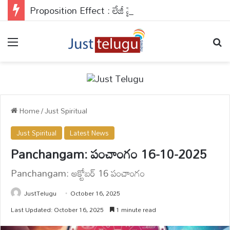
Proposition Effect : లేజీ మైండ్‌తో బిజినెస్ దిగ్గజాల మైండ్ గేమ్స్.. ప్రొడక్ట్ చూడగానే వావ్ అనడం వెనుకున్న సైకాలజీ ఇదే..
Menu
Se
Home
/
Just Spiritual
Just Spiritual
Latest News
Panchangam: పంచాంగం 16-10-2025
Panchangam: అక్టోబర్ 16 పంచాంగం
JustTelugu
October 16, 2025
Last Updated: October 16, 2025
1 minute read