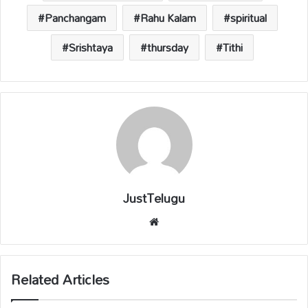
Panchangam
Rahu Kalam
spiritual
Srishtaya
thursday
Tithi
JustTelugu
We
bsi
te
Related Articles