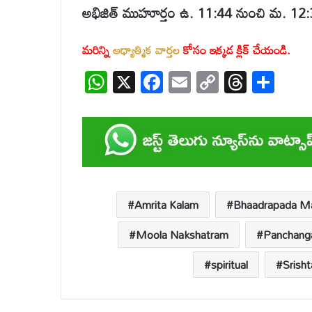
అభిజిత్ ముహూర్తం ఉ. 11:44 నుంచి మ. 12
మరిన్ని
ఆధ్యాత్మిక వార్తల
కోసం ఇక్కడ క్లిక్ చేయండి.
W
X
F
E
C
T
S
h
ac
m
o
hr
h
at
e
ail
p
e
ar
s
b
y
a
e
A
o
Li
d
p
o
n
s
Amrita Kalam
Bhaadrapada 
p
k
k
Moola Nakshatram
Panchan
spiritual
Srish