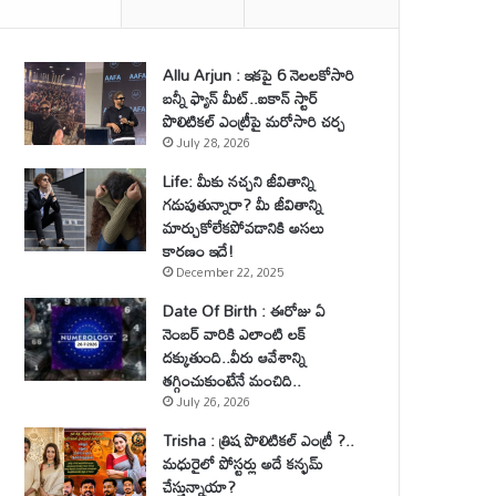
Allu Arjun : ఇకపై 6 నెలలకోసారి
బన్నీ ఫ్యాన్ మీట్..ఐకాన్ స్టార్
పొలిటికల్ ఎంట్రీపై మరోసారి చర్చ
July 28, 2026
Life: మీకు నచ్చని జీవితాన్ని
గడుపుతున్నారా? మీ జీవితాన్ని
మార్చుకోలేకపోవడానికి అసలు
కారణం ఇదే!
December 22, 2025
Date Of Birth : ఈరోజు ఏ
నెంబర్ వారికి ఎలాంటి లక్
దక్కుతుంది..వీరు ఆవేశాన్ని
తగ్గించుకుంటేనే మంచిది..
July 26, 2026
Trisha : త్రిష పొలిటికల్ ఎంట్రీ ?..
మధురైలో పోస్టర్లు అదే కన్ఫమ్
చేస్తున్నాయా?