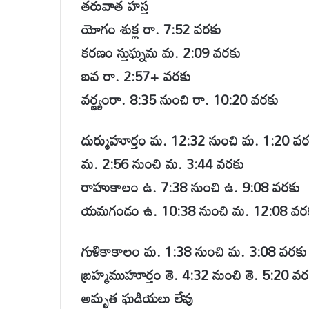
తరువాత హస్త
యోగం శుక్ల రా. 7:52 వరకు
కరణం స్తుఘ్నమ మ. 2:09 వరకు
బవ రా. 2:57+ వరకు
వర్జ్యంరా. 8:35 నుంచి రా. 10:20 వరకు
దుర్ముహూర్తం మ. 12:32 నుంచి మ. 1:20 వర
మ. 2:56 నుంచి మ. 3:44 వరకు
రాహుకాలం ఉ. 7:38 నుంచి ఉ. 9:08 వరకు
యమగండం ఉ. 10:38 నుంచి మ. 12:08 వర
గుళికాకాలం మ. 1:38 నుంచి మ. 3:08 వరకు
బ్రహ్మముహూర్తం తె. 4:32 నుంచి తె. 5:20 వర
అమృత ఘడియలు లేవు