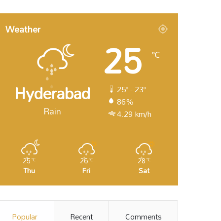
Weather
25
℃
Hyderabad
25º - 23º
86%
Rain
4.29 km/h
25
26
28
℃
℃
℃
Thu
Fri
Sat
Popular
Recent
Comments