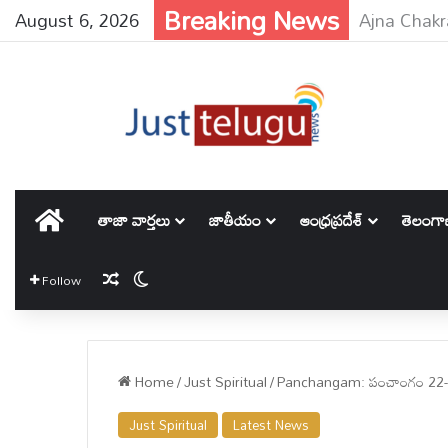
Breaking News
August 6, 2026
హోమ్
తాజా వార్తలు
జాతీయం
ఆంధ్రప్రదేశ్
తెలంగ
Random Article
Switch skin
Follow
Home
/
Just Spiritual
/
Panchangam: పంచాంగం 22-
Just Spiritual
Latest News