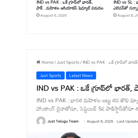
IND vs PAK : ఒకే గ్రూప్‌లో భారత్,
IND vs SL : భార
పాక్ ..మహిళల ఆసియాకప్ షెడ్యూల్ విడుదల
ఎలెవన్‌తో సన్న
August 6, 2026
August 6, 2