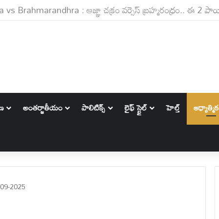
ాణ
అంతర్జాతీయం
పాలిటిక్స్‌
లైఫ్ స్టైల్
హెల్త్
ఆధ్యాత్మి
09-2025