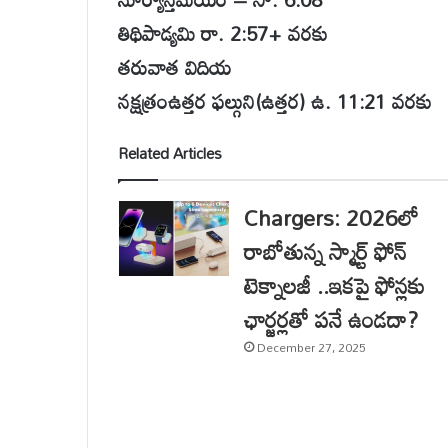
తిథిపాడ్యమి రా. 2:57+ వరకు
తరువాత విదియ
నక్షత్రంఉత్తర ఫల్గుని(ఉత్తర) ఉ. 11:21 వరకు
Related Articles
Chargers: 2026లో
రాబోతున్న స్మార్ట్ ఫోన్
టెక్నాలజీ ..ఇకపై ఫోన్లకు
ఛార్జర్లతో పనే ఉండదా?
December 27, 2025