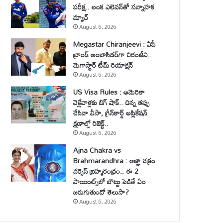
పరీక్ష.. లంక ఎలెవన్‌తో సన్నాహక
మ్యాచ్
August 6, 2026
Megastar Chiranjeevi : ఏపీ
బ్రాండ్ అంబాసిడర్‌గా చిరంజీవి..
మెగాస్టార్ టీమ్ రియాక్షన్
August 6, 2026
US Visa Rules : అమెరికా
వెళ్లేవాళ్లకు బిగ్ షాక్.. చిన్న తప్పు
చేసినా వీసా, గ్రీన్‌కార్డ్ అప్లికేషన్
క్షణాల్లో రిజెక్ట్..
August 6, 2026
Ajna Chakra vs
Brahmarandhra : ఆజ్ఞా చక్రం
వర్సెస్ బ్రహ్మరంధ్రం.. ఈ 2
పాయింట్స్‌లో బొట్టు పెడితే ఏం
జరుగుతుందో తెలుసా?
August 6, 2026