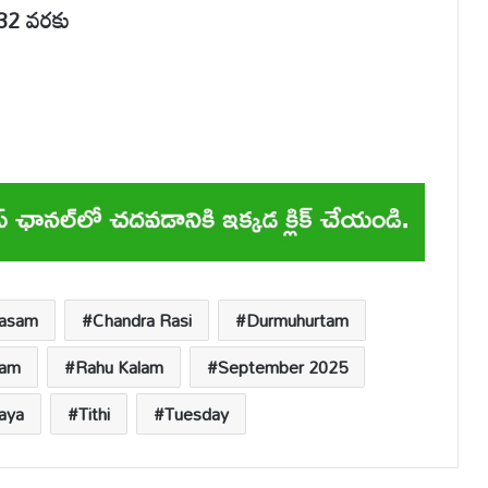
:32 వరకు
Masam
Chandra Rasi
Durmuhurtam
gam
Rahu Kalam
September 2025
taya
Tithi
Tuesday