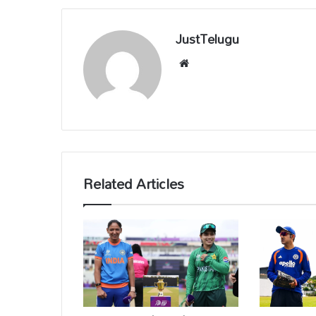
JustTelugu
We
bsi
te
Related Articles