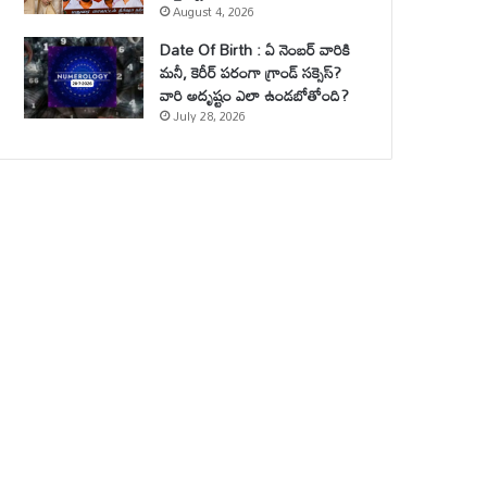
August 4, 2026
Date Of Birth : ఏ నెంబర్ వారికి
మనీ, కెరీర్ పరంగా గ్రాండ్ సక్సెస్?
వారి అదృష్టం ఎలా ఉండబోతోంది?
July 28, 2026