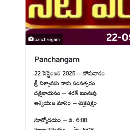
panchangam
Panchangam
22 సెప్టెంబర్ 2025 – సోమవారం
శ్రీ విశ్వావసు నామ సంవత్సరం
దక్షిణాయనం – శరత్ ఋతువు
ఆశ్వయుజ మాసం – శుక్లపక్షం
సూర్యోదయం – ఉ. 6:08
సూర్యాస్తమయం – సా. 6:08