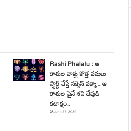
Rashi Phalalu : ఆ
రాశుల వాళ్లు కొత్త పనులు
స్టార్ట్ చేస్తే సక్సెస్ పక్కా.. ఆ
రాశుల పైనే శని దేవుడి
కటాక్షం..
June 27, 2026