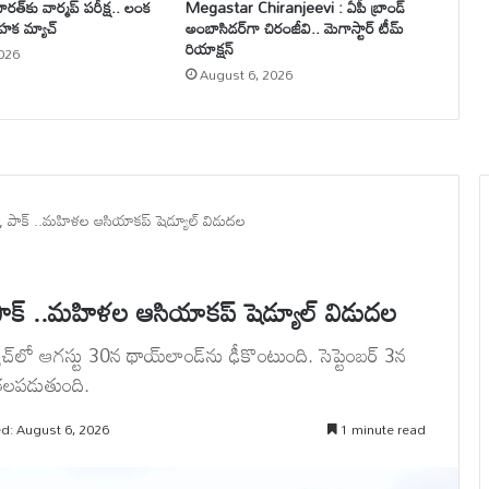
త్‌కు వార్మప్ పరీక్ష.. లంక
Megastar Chiranjeevi : ఏపీ బ్రాండ్
ాహక మ్యాచ్
అంబాసిడర్‌గా చిరంజీవి.. మెగాస్టార్ టీమ్
రియాక్షన్
026
August 6, 2026