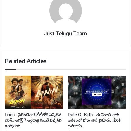
Just Telugu Team
Related Articles
Linen : సైలెంట్‌గా ఓటీటీలోకి వచ్చేసిన
Date Of Birth : ఈ నెంబర్ వారు
లెనిన్.. ఆగస్ట్ 7 అర్ధరాత్రి నుంచే వచ్చేసిన
ఆవేశంలో నోరు జారే ప్రమాదం..వీరికి
అయ్యగారు
ధనలాభం..