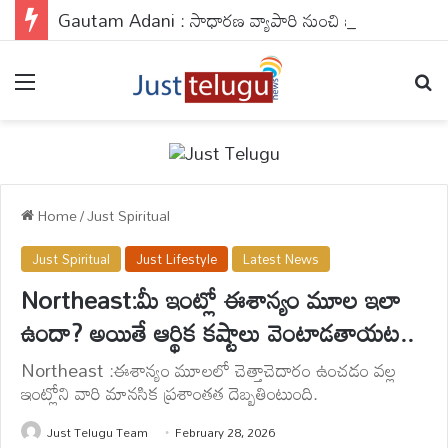
Gautam Adani : సాధారణ వ్యాపారి నుంచి బిలియనీర్..అదానీ సక్సెస్ సీక్రెట్ తెలుసా ?
Menu
Se
Home
/
Just Spiritual
Just Spiritual
Just Lifestyle
Latest News
Northeast:మీ ఇంట్లో ఈశాన్యం మూల ఇలా
ఉందా? అయితే ఆర్థిక కష్టాలు వెంటాడతాయట..
Northeast :ఈశాన్యం మూలలో చెత్తాచెదారం ఉంచడం వల్ల
ఇంట్లోని వారి మానసిక ప్రశాంతత దెబ్బతింటుంది.
Just Telugu Team
February 28, 2026