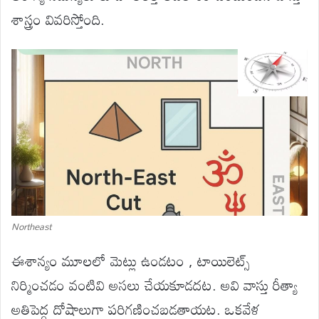
శాస్త్రం వివరిస్తోంది.
Northeast
ఈశాన్యం మూలలో మెట్లు ఉండటం , టాయిలెట్స్
నిర్మించడం వంటివి అసలు చేయకూడదట. అవి వాస్తు రీత్యా
అతిపెద్ద దోషాలుగా పరిగణించబడతాయట. ఒకవేళ