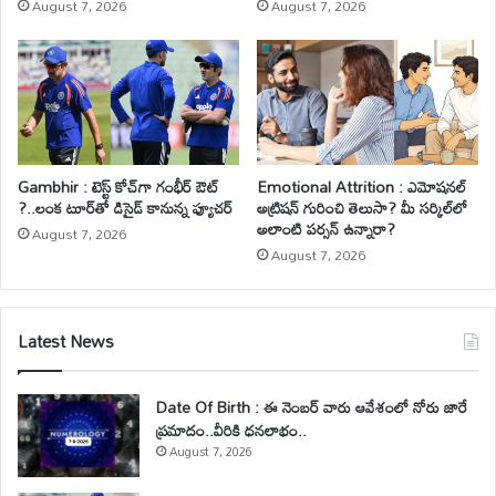
August 7, 2026
August 7, 2026
Gambhir : టెస్ట్ కోచ్‌గా గంభీర్ ఔట్
Emotional Attrition : ఎమోషనల్
?..లంక టూర్‌తో డిసైడ్ కానున్న ఫ్యూచర్
అట్రిషన్ గురించి తెలుసా? మీ సర్కిల్‌లో
అలాంటి పర్సన్ ఉన్నారా?
August 7, 2026
August 7, 2026
Latest News
Date Of Birth : ఈ నెంబర్ వారు ఆవేశంలో నోరు జారే
ప్రమాదం..వీరికి ధనలాభం..
August 7, 2026