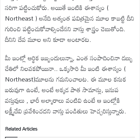
సరిగా పట్టించుకోరు. అయితే ఇంటికి ఈశాన్యం (
Northeast ) అనేది అత్యంత పవిత్రమైన మూల కాబట్టి దీని
గురించి పట్టించుకోవాల్సిందేనని వాస్తు శాస్త్రం చెబుతోంది.
దీనిని దేవ మూల అని కూడా అంటారట.
మీ ఇంట్లో ఆర్థిక ఇబ్బందులున్నా, ఎంత సంపాదించినా డబ్బు
చేతిలో నిలవకపోయినా.. ఒక్కసారి మీ ఇంటి ఈశాన్యం (
Northeast)మూలను గమనించాలట. ఈ మూల కనుక
బరువుగా ఉంటే, అంటే అక్కడ పాత సామాన్లు, ఇనుప
వస్తువులు , భారీ అల్మారాలు వంటివి ఉంటే ఆ ఇంట్లోకి
లక్ష్మీదేవి ప్రవేశించదని వాస్తు పండితులు హెచ్చరిస్తున్నారు.
Related Articles