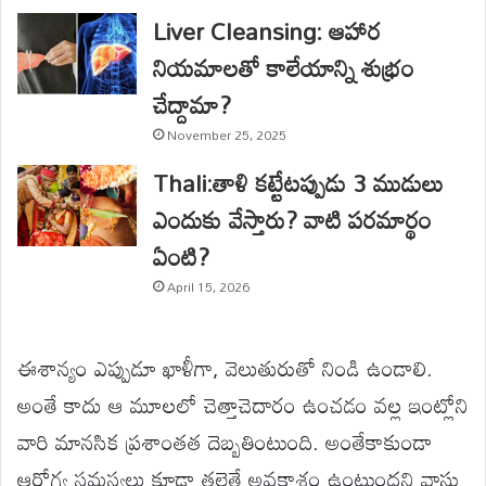
Liver Cleansing: ఆహార
నియమాలతో కాలేయాన్ని శుభ్రం
చేద్దామా?
November 25, 2025
Thali:తాళి కట్టేటప్పుడు 3 ముడులు
ఎందుకు వేస్తారు? వాటి పరమార్థం
ఏంటి?
April 15, 2026
ఈశాన్యం ఎప్పుడూ ఖాళీగా, వెలుతురుతో నిండి ఉండాలి.
అంతే కాదు ఆ మూలలో చెత్తాచెదారం ఉంచడం వల్ల ఇంట్లోని
వారి మానసిక ప్రశాంతత దెబ్బతింటుంది. అంతేకాకుండా
ఆరోగ్య సమస్యలు కూడా తలెత్తే అవకాశం ఉంటుందని వాస్తు