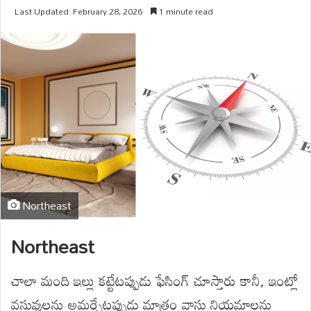
Last Updated: February 28, 2026
1 minute read
Northeast
Northeast
చాలా మంది ఇల్లు కట్టేటప్పుడు ఫేసింగ్ చూస్తారు కానీ, ఇంట్లో
వస్తువులను అమర్చేటప్పుడు మాత్రం వాస్తు నియమాలను