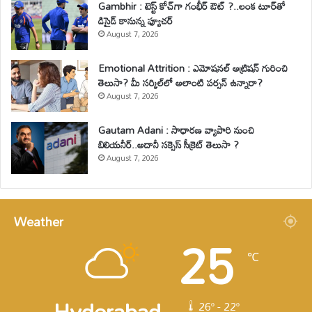
Gambhir : టెస్ట్ కోచ్‌గా గంభీర్ ఔట్ ?..లంక టూర్‌తో
డిసైడ్ కానున్న ఫ్యూచర్
August 7, 2026
Emotional Attrition : ఎమోషనల్ అట్రిషన్ గురించి
తెలుసా? మీ సర్కిల్‌లో అలాంటి పర్సన్ ఉన్నారా?
August 7, 2026
Gautam Adani : సాధారణ వ్యాపారి నుంచి
బిలియనీర్..అదానీ సక్సెస్ సీక్రెట్ తెలుసా ?
August 7, 2026
Weather
25
℃
Hyderabad
26º - 22º