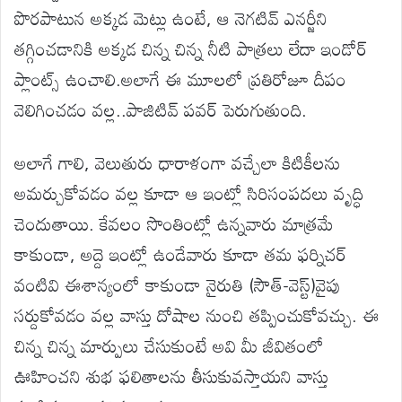
పొరపాటున అక్కడ మెట్లు ఉంటే, ఆ నెగటివ్ ఎనర్జీని
తగ్గించడానికి అక్కడ చిన్న చిన్న నీటి పాత్రలు లేదా ఇండోర్
ప్లాంట్స్ ఉంచాలి.అలాగే ఈ మూలలో ప్రతిరోజూ దీపం
వెలిగించడం వల్ల..పాజిటివ్ పవర్ పెరుగుతుంది.
అలాగే గాలి, వెలుతురు ధారాళంగా వచ్చేలా కిటికీలను
అమర్చుకోవడం వల్ల కూడా ఆ ఇంట్లో సిరిసంపదలు వృద్ధి
చెందుతాయి. కేవలం సొంతింట్లో ఉన్నవారు మాత్రమే
కాకుండా, అద్దె ఇంట్లో ఉండేవారు కూడా తమ ఫర్నిచర్
వంటివి ఈశాన్యంలో కాకుండా నైరుతి (సౌత్-వెస్ట్)వైపు
సర్దుకోవడం వల్ల వాస్తు దోషాల నుంచి తప్పించుకోవచ్చు. ఈ
చిన్న చిన్న మార్పులు చేసుకుంటే అవి మీ జీవితంలో
ఊహించని శుభ ఫలితాలను తీసుకువస్తాయని వాస్తు