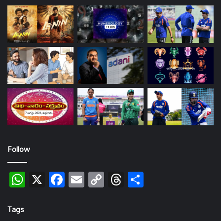
Follow
WhatsApp
X
Facebook
Email
Copy
Threads
Share
Link
Tags