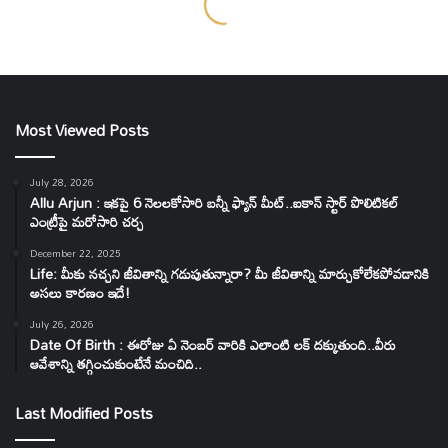
Most Viewed Posts
July 28, 2026
Allu Arjun : ఇకపై 6 నెలలకోసారి బన్నీ ఫ్యాన్ మీట్..ఐకాన్ స్టార్ పొలిటికల్
ఎంట్రీపై మరోసారి చర్చ
December 22, 2025
Life: మీకు నచ్చని జీవితాన్ని గడుపుతున్నారా? మీ జీవితాన్ని మార్చుకోలేకపోవడానికి
అసలు కారణం ఇదే!
July 26, 2026
Date Of Birth : ఈరోజు ఏ నెంబర్ వారికి ఎలాంటి లక్ దక్కుతుంది..వీరు
ఆవేశాన్ని తగ్గించుకుంటేనే మంచిది..
Last Modified Posts