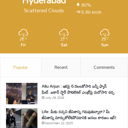
80%
Scattered Clouds
6.86 km/h
26
27
29
℃
℃
℃
Fri
Sat
Sun
Popular
Recent
Comments
Allu Arjun : ఇకపై 6 నెలలకోసారి బన్నీ ఫ్యాన్
మీట్..ఐకాన్ స్టార్ పొలిటికల్ ఎంట్రీపై మరోసారి చర్చ
July 28, 2026
Life: మీకు నచ్చని జీవితాన్ని గడుపుతున్నారా? మీ
జీవితాన్ని మార్చుకోలేకపోవడానికి అసలు కారణం ఇదే!
December 22, 2025