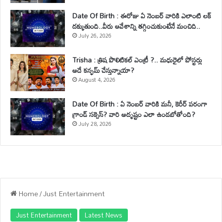
Date Of Birth : ఈరోజు ఏ నెంబర్ వారికి ఎలాంటి లక్
దక్కుతుంది..వీరు ఆవేశాన్ని తగ్గించుకుంటేనే మంచిది..
July 26, 2026
Trisha : త్రిష పొలిటికల్ ఎంట్రీ ?.. మధురైలో పోస్టర్లు
అదే కన్ఫమ్ చేస్తున్నాయా?
August 4, 2026
Date Of Birth : ఏ నెంబర్ వారికి మనీ, కెరీర్ పరంగా
గ్రాండ్ సక్సెస్? వారి అదృష్టం ఎలా ఉండబోతోంది?
July 28, 2026