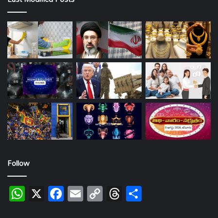
Follow
WhatsApp
X
Facebook
Email
Copy
Threads
Share
Link