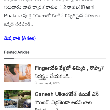
గురువారం నాటి ద్వాదశ రాశుల (12 రాశుల)(Rashi
Phalalu) పూర్తి వివరాలతో కూడిన కచ్చితమైన ఫలితాలు
ఇక్కడ చదవండి..
మేష రాశి (Aries)
Related Articles
Finger:చేతి వేళ్లలో తిమ్మిరి , నొప్పా?
నిర్లక్ష్యం చేయకండి..
January 4, 2026
Ganesh Uike:గణేశ్ ఉయికే ఎన్
కౌంటర్..ఎర్రజెండా అడవి బాట