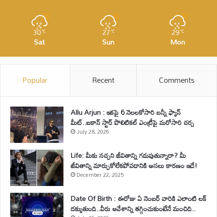
30
27
29
℃
℃
℃
Sat
Sun
Mon
Popular
Recent
Comments
Allu Arjun : ఇకపై 6 నెలలకోసారి బన్నీ ఫ్యాన్
మీట్..ఐకాన్ స్టార్ పొలిటికల్ ఎంట్రీపై మరోసారి చర్చ
July 28, 2026
Life: మీకు నచ్చని జీవితాన్ని గడుపుతున్నారా? మీ
జీవితాన్ని మార్చుకోలేకపోవడానికి అసలు కారణం ఇదే!
December 22, 2025
Date Of Birth : ఈరోజు ఏ నెంబర్ వారికి ఎలాంటి లక్
దక్కుతుంది..వీరు ఆవేశాన్ని తగ్గించుకుంటేనే మంచిది..