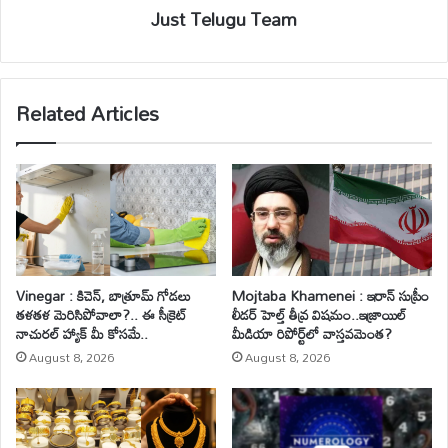
Just Telugu Team
Related Articles
Vinegar : కిచెన్, బాత్రూమ్ గోడలు
Mojtaba Khamenei : ఇరాన్ సుప్రీం
తళతళ మెరిసిపోవాలా?.. ఈ సీక్రెట్
లీడర్ హెల్త్ తీవ్ర విషమం..ఇజ్రాయిల్
నాచురల్ హ్యాక్ మీ కోసమే..
మీడియా రిపోర్ట్‌లో వాస్తవమెంత?
August 8, 2026
August 8, 2026