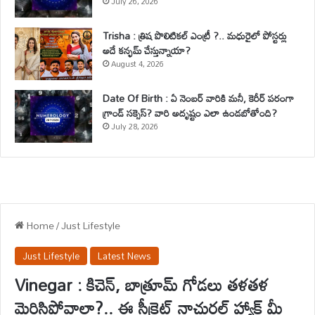
July 26, 2026
Trisha : త్రిష పొలిటికల్ ఎంట్రీ ?.. మధురైలో పోస్టర్లు
అదే కన్ఫమ్ చేస్తున్నాయా?
August 4, 2026
Date Of Birth : ఏ నెంబర్ వారికి మనీ, కెరీర్ పరంగా
గ్రాండ్ సక్సెస్? వారి అదృష్టం ఎలా ఉండబోతోంది?
July 28, 2026