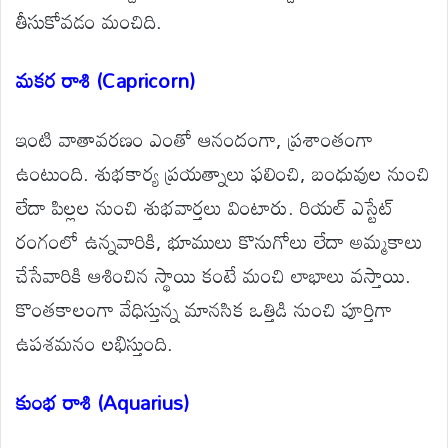
తీసుకోవడం మంచిది.
మకర రాశి (Capricorn)
ఇంటి వాతావరణం ఎంతో ఆనందంగా, ప్రశాంతంగా
ఉంటుంది. శుభకార్య ప్రయత్నాలు ఫలించి, బంధువుల నుంచి
లేదా పిల్లల నుంచి శుభవార్తలు వింటారు. రియల్ ఎస్టేట్
రంగంలో ఉన్నవారికి, భూములు కొనుగోలు లేదా అమ్మకాలు
చేసేవారికి ఆశించిన స్థాయి కంటే మంచి లాభాలు వస్తాయి.
కొంతకాలంగా వేధిస్తున్న మానసిక ఒత్తిడి నుంచి పూర్తిగా
ఉపశమనం లభిస్తుంది.
కుంభ రాశి (Aquarius)