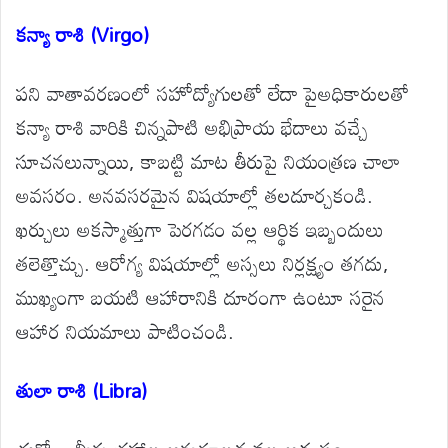
కన్యా రాశి (Virgo)
పని వాతావరణంలో సహోద్యోగులతో లేదా పైఅధికారులతో
కన్యా రాశి వారికి చిన్నపాటి అభిప్రాయ భేదాలు వచ్చే
సూచనలున్నాయి, కాబట్టి మాట తీరుపై నియంత్రణ చాలా
అవసరం. అనవసరమైన విషయాల్లో తలదూర్చకండి.
ఖర్చులు అకస్మాత్తుగా పెరగడం వల్ల ఆర్థిక ఇబ్బందులు
తలెత్తొచ్చు. ఆరోగ్య విషయాల్లో అస్సలు నిర్లక్ష్యం తగదు,
ముఖ్యంగా బయటి ఆహారానికి దూరంగా ఉంటూ సరైన
ఆహార నియమాలు పాటించండి.
తులా రాశి (Libra)