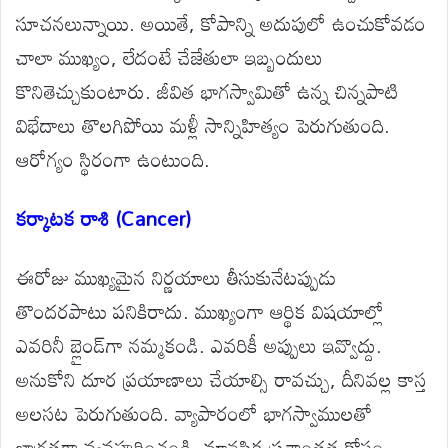
సూచనలున్నాయి. అయితే, కోపాన్ని అదుపులో ఉంచుకోవడం
చాలా ముఖ్యం, లేదంటే చేజేతులా ఇబ్బందులు
కొనితెచ్చుకుంటారు. జీవిత భాగస్వామితో ఉన్న చిన్నపాటి
విభేదాలు తొలగిపోయి మళ్లీ సాన్నిహిత్యం పెరుగుతుంది.
ఆరోగ్యం స్థిరంగా ఉంటుంది.
కర్కాటక రాశి (Cancer)
ఈరోజు ముఖ్యమైన నిర్ణయాలు తీసుకునేటప్పుడు
తొందరపాటు పనికిరాదు. ముఖ్యంగా ఆర్థిక విషయాల్లో
ఎవరినీ బ్లైండ్‌గా నమ్మకండి. ఎవరికీ అప్పులు ఇవ్వొద్దు.
అనుకోని దూర ప్రయాణాలు చేయాల్సి రావచ్చు, దీనివల్ల కాస్త
అలసట పెరుగుతుంది. వ్యాపారంలో భాగస్వాములతో
జాగ్రత్తగా వ్యవహరించండి. మానసిక ప్రశాంతత కోసం