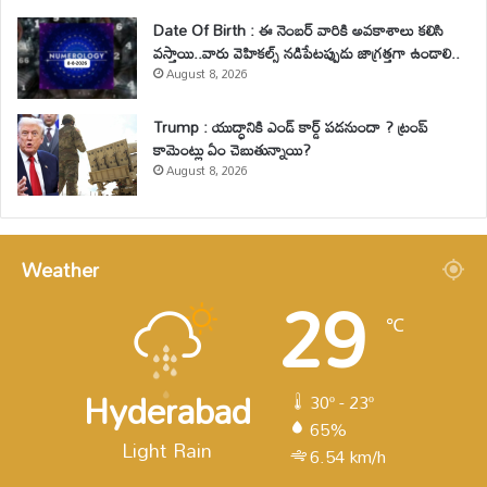
Date Of Birth : ఈ నెంబర్ వారికి అవకాశాలు కలిసి
వస్తాయి..వారు వెహికల్స్ నడిపేటప్పుడు జాగ్రత్తగా ఉండాలి..
August 8, 2026
Trump : యుద్ధానికి ఎండ్ కార్డ్ పడనుందా ? ట్రంప్
కామెంట్లు ఏం చెబుతున్నాయి?
August 8, 2026
Weather
29
℃
Hyderabad
30º - 23º
65%
Light Rain
6.54 km/h