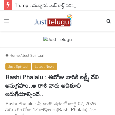
Trump : యుద్ధానికి ఎండ్ కార్డ్ పడనుందా ? ట్రంప్ కామెంట్లు ఏం చెబుతున్నాయి?
Menu
Se
Home
/
Just Spiritual
Just Spiritual
Latest News
Rashi Phalalu : ఈరోజు వారికి లక్ష్మీ దేవి
అనుగ్రహం..ఆ రాశి వారు ఆచితూచి
అడుగేయాల్సిందే..
Rashi Phalalu : మీ జాతక చక్రంలో జూలై 02, 2026
గురువారం రోజు 12 రాశిఫలాలు(Rashi Phalalu) ఎలా