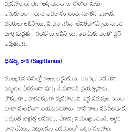
వ్యవహారాలు లేదా ఆస్తి వివాదాలు ఈరోజు మీకు
అనుకూలంగా మారే అవకాశం ఉంది. నూతన ఆదాయ
వనరులు లభిస్తాయి. ఏ పని చేసినా జీవితభాగస్వామి నుంచి
పూర్తి మద్దతు , సలహాలు లభిస్తాయి. ఇది మీకు ఎంతో ప్లస్
అవుతుంది.
ధనస్సు రాశి (Sagittarius)
ముఖ్యమైన పనుల్లో స్వల్ప అడ్డంకులు, ఆలస్యం ఎదురైనా,
పట్టుదల వీడకుండా పూర్తి చేయడానికి ప్రయత్నిస్తారు.
లౌక్యంగా , చాకచక్యంగా వ్యవహరించి పెద్ద సమస్యల నుంచి
కూడా సులభంగా బయటపడతారు. వాహనాలు నడిపేటప్పుడు
అత్యంత జాగ్రత్త అవసరం, వేగాన్ని నియంత్రించండి. ఆర్థిక
లావాదేవీలు, పెట్టుబడుల విషయంలో పెద్దల సలహాలు