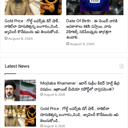
Gold Price : గోల్డ్ లవర్స్‌కు బిగ్ షాక్..
Date Of Birth : ఈ నెంబర్ వారికి
రాకెట్‌లా దూసుకెళ్తున్న బంగారం,వెండి..
అవకాశాలు కలిసి వస్తాయి..వారు
జ్యువెలరీ కొనేముందు ఇవి తెలుసుకోండి..
వెహికల్స్ నడిపేటప్పుడు జాగ్రత్తగా
ఉండాలి..
August 8, 2026
August 8, 2026
Latest News
Mojtaba Khamenei : ఇరాన్ సుప్రీం లీడర్ హెల్త్ తీవ్ర
విషమం..ఇజ్రాయిల్ మీడియా రిపోర్ట్‌లో వాస్తవమెంత?
August 8, 2026
Gold Price : గోల్డ్ లవర్స్‌కు బిగ్ షాక్.. రాకెట్‌లా
దూసుకెళ్తున్న బంగారం,వెండి.. జ్యువెలరీ కొనేముందు ఇవి
తెలుసుకోండి..
August 8, 2026