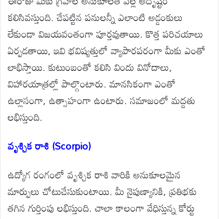
ఈరోజు మీకు గ్రహాల అనుకూలత వల్ల అదృష్టం
కలిసివస్తుంది. చేపట్టిన పనులన్నీ ఎలాంటి అడ్డంకులు
లేకుండా విజయవంతంగా పూర్తవుతాయి. కొత్త పరిచయాలు
ఏర్పడతాయి, ఇవి భవిష్యత్తులో వ్యాపారపరంగా మీకు ఎంతో
లాభిస్తాయి. కుటుంబంతో కలిసి విందు వినోదాలు,
విహారయాత్రల్లో పాల్గొంటారు. మానసికంగా ఎంతో
ఉల్లాసంగా, ఉత్సాహంగా ఉంటారు. సమాజంలో మద్దతు
లభిస్తుంది.
వృశ్చిక రాశి (Scorpio)
ఉద్యోగ రంగంలో వృశ్చిక రాశి వారికి అనుకూలమైన
మార్పులు చోటుచేసుకుంటాయి. మీ నైపుణ్యానికి, ప్రతిభకు
తగిన గుర్తింపు లభిస్తుంది. చాలా కాలంగా వేధిస్తున్న కోర్టు