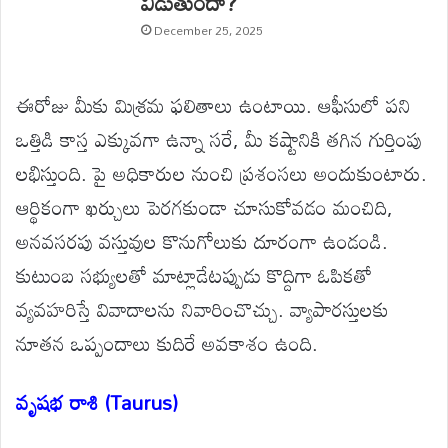
వీడుతుందా?
December 25, 2025
ఈరోజు మీకు మిశ్రమ ఫలితాలు ఉంటాయి. ఆఫీసులో పని
ఒత్తిడి కాస్త ఎక్కువగా ఉన్నా సరే, మీ కష్టానికి తగిన గుర్తింపు
లభిస్తుంది. పై అధికారుల నుంచి ప్రశంసలు అందుకుంటారు.
ఆర్థికంగా ఖర్చులు పెరగకుండా చూసుకోవడం మంచిది,
అనవసరపు వస్తువుల కొనుగోలుకు దూరంగా ఉండండి.
కుటుంబ సభ్యులతో మాట్లాడేటప్పుడు కొద్దిగా ఓపికతో
వ్యవహరిస్తే వివాదాలను నివారించొచ్చు. వ్యాపారస్తులకు
నూతన ఒప్పందాలు కుదిరే అవకాశం ఉంది.
వృషభ రాశి (Taurus)