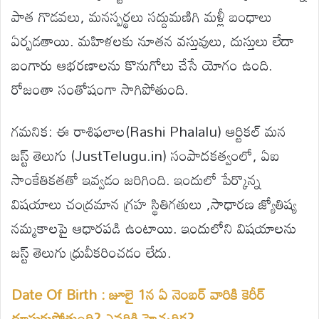
పాత గొడవలు, మనస్పర్థలు సద్దుమణిగి మళ్లీ బంధాలు
ఏర్పడతాయి. మహిళలకు నూతన వస్తువులు, దుస్తులు లేదా
బంగారు ఆభరణాలను కొనుగోలు చేసే యోగం ఉంది.
రోజంతా సంతోషంగా సాగిపోతుంది.
గమనిక: ఈ రాశిఫలాల(Rashi Phalalu) ఆర్టికల్ మన
జస్ట్ తెలుగు (JustTelugu.in) సంపాదకత్వంలో, ఏఐ
సాంకేతికతతో ఇవ్వడం జరిగింది. ఇందులో పేర్కొన్న
విషయాలు చంద్రమాన గ్రహ స్థితిగతులు ,సాధారణ జ్యోతిష్య
నమ్మకాలపై ఆధారపడి ఉంటాయి. ఇందులోని విషయాలను
జస్ట్ తెలుగు ధ్రువీకరించడం లేదు.
Date Of Birth : జూలై 1న ఏ నెంబర్ వారికి కెరీర్
దూసుకుపోతుంది? ఎవరికి హెచ్చరిక?