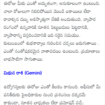
ఈరోజు మీకు ఎంతో అద్భుతంగా, అనుకూలంగా ఉంటుంది.
చాలా రోజులుగా నిలిచిపోయిన మొండి బకాయిలు లేదా
రావాల్సిన డబ్బు అకస్మాత్తుగా చేతికి అందుతుంది. వ్యాపార
రంగంలో ఉన్నవారికి నూతన పెట్టుబడులు పెట్టడానికి,
వ్యాపారాన్ని విస్తరించడానికి ఇది సరైన సమయం.
కుటుంబంలో శుభకార్యాల గురించిన చర్చలు జరుగుతాయి .
ఎంతో సంతోషకరమైన వాతావరణం ఉంటుంది. ప్రయాణాలు
లాభసాటిగా సాగుతాయి.
మిథున రాశి (Gemini)
ఉద్యోగస్తులకు ఈరోజు ఎంతో కీలకం కానుంది. ఆఫీసులో మీ
పనితీరుకు పైఅధికారుల నుంచి ప్రశంసలు దక్కడమే
కాకుండా, నూతన బాధ్యతలు లేదా ప్రమోషన్ వచ్చే