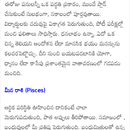
ఈరోజు పనులన్నీ ఒక పద్ధతి ప్రకారం, ముందే ప్లాన్
చేసుకుంటే సులభంగా, సకాలంలో పూర్తవుతాయి.
విద్యార్థులకు చదువుపై ఏకాగ్రత పెరుగుతుంది, పోటీ పరీక్షల్లో
మంచి ఫలితాలు సాధిస్తారు. ధనలాభం ఉన్నా..ఏదో ఒక
చిన్న తెలియని ఆందోళన లేదా మానసిక భయం మనస్సును
కలవరపెట్టొచ్చు. దీని నుంచి బయటపడటానికి యోగా,
ధ్యానం లేదా కాసేపు ప్రశాంతమైన వాతావరణంలో గడపడం
మంచిది.
మీన రాశి (Pisces)
ఆర్థిక పరిస్థితి ఊహించిన దానికంటే చాలా
మెరుగుపడుతుంది, పాత అప్పులు తీరిపోతాయి. సమాజంలో ,
బంధువులలో మీ ప్రతిష్ట పెరుగుతుంది. బంధుమిత్రులతో ఉన్న