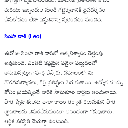
మరియు ఇబ్బందుల నుండి గట్టెక్కడానికి దైవదర్శనం
చేసుకోవడం లేదా ఇష్టదైవాన్ని స్మరించడం మంచిది.
సింహ రాశి (Leo)
ఈరోజు సింహ రాశి వారిలో ఆత్మవిశ్వాసం రెట్టింపు
అవుతుంది. ఎంతటి కష్టమైన పనైనా పట్టుదలతో
అనుకున్నట్లుగా పూర్తి చేస్తారు. సమాజంలో మీ
గౌరవమర్యాదలు, కీర్తి ప్రతిష్టలు పెరుగుతాయి. ఉద్యోగ మార్పు
కోసం ప్రయత్నించే వారికి సానుకూల వార్తలు అందుతాయి.
పాత స్నేహితులను చాలా కాలం తర్వాత కలుసుకుని పాత
జ్ఞాపకాలను నెమరవేసుకుంటూ ఆనందంగా గడుపుతారు.
ఆర్థిక పరిస్థితి మెరుగ్గా ఉంటుంది.