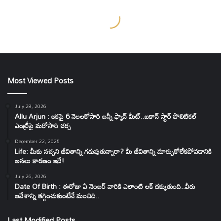
Most Viewed Posts
July 28, 2026
Allu Arjun : ఇకపై 6 నెలలకోసారి బన్నీ ఫ్యాన్ మీట్..ఐకాన్ స్టార్ పొలిటికల్
ఎంట్రీపై మరోసారి చర్చ
December 22, 2025
Life: మీకు నచ్చని జీవితాన్ని గడుపుతున్నారా? మీ జీవితాన్ని మార్చుకోలేకపోవడానికి
అసలు కారణం ఇదే!
July 26, 2026
Date Of Birth : ఈరోజు ఏ నెంబర్ వారికి ఎలాంటి లక్ దక్కుతుంది..వీరు
ఆవేశాన్ని తగ్గించుకుంటేనే మంచిది..
Last Modified Posts