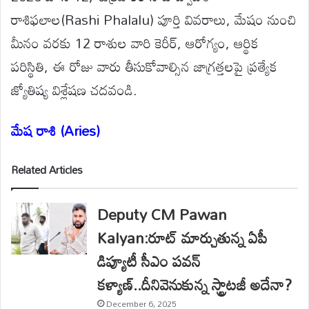
రాశిఫలాల(Rashi Phalalu) పూర్తి వివరాలు, మేషం నుంచి
మీనం వరకు 12 రాశుల వారి కెరీర్, ఆరోగ్యం, ఆర్థిక
పరిస్థితి, ఈ రోజు వారు తీసుకోవాల్సిన జాగ్రత్తలపై ప్రత్యేక
జ్యోతిష్య విశ్లేషణ చదవండి.
మేష రాశి (Aries)
Related Articles
Deputy CM Pawan
Kalyan:రూట్ మార్చుతున్న ఏపీ
డిప్యూటీ సీఎం పవన్
కళ్యాణ్..దీనివెనుకున్న స్ట్రాటజీ అదేనా?
December 6, 2025