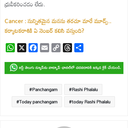
ధ్రువీకరించడం లేదు.
Cancer : సున్నితమైన మనసు తరచూ మారే మూడ్స్..
కర్కాటకరాశికి ఏ నెంబర్ కలిసి వస్తుంది?
W
X
F
E
C
T
S
h
ac
m
o
hr
h
at
e
ail
p
e
ar
s
b
y
a
e
A
o
Li
d
p
o
n
s
Panchangam
Rashi Phalalu
p
k
k
Today panchangam
today Rashi Phalalu