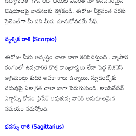
ఉద్యోగులతో గాని లేదా బయట ఎవరితోనూ అనవసరమైన
విషయాలపై వాదనలకు వెళ్లకండి. ఈరోజు వీలైనంత వరకు
సైలెంట్‌గా మీ పని మీరు చూసుకోవడమే సేఫ్.
వృశ్చిక రాశి (Scorpio)
ఈరోజు మీకు అదృష్టం చాలా బాగా కలిసివస్తుంది . వ్యాపార
రంగంలో ఉన్నవారికి కొత్త కాంట్రాక్టులు లేదా పెద్ద బిజినెస్
అగ్రిమెంట్లు కుదిరే అవకాశాలు ఉన్నాయి. స్టూడెంట్స్‌కు
చదువుపై ఏకాగ్రత చాలా బాగా పెరుగుతుంది. కాంపిటేటివ్
ఎగ్జామ్స్ కోసం ప్రిపేర్ అవుతున్న వారికి అనుకూలమైన
సమయం నడుస్తోంది.
ధనస్సు రాశి (Sagittarius)