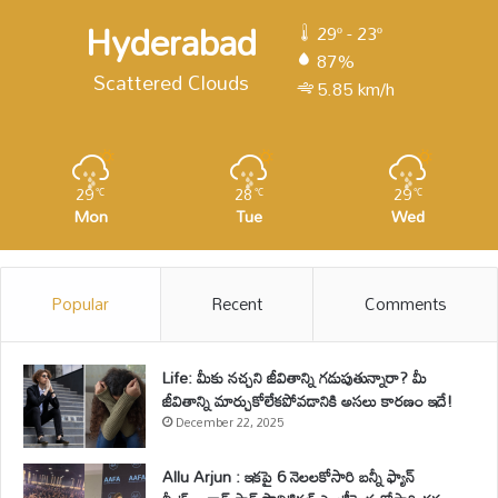
Hyderabad
29º - 23º
87%
Scattered Clouds
5.85 km/h
29
28
29
℃
℃
℃
Mon
Tue
Wed
Popular
Recent
Comments
Life: మీకు నచ్చని జీవితాన్ని గడుపుతున్నారా? మీ
జీవితాన్ని మార్చుకోలేకపోవడానికి అసలు కారణం ఇదే!
December 22, 2025
Allu Arjun : ఇకపై 6 నెలలకోసారి బన్నీ ఫ్యాన్