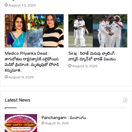
August 10, 2026
Medico Priyanka Dead :
Siraj : సిరాజ్ మెరుపు బ్యాటింగ్‌..
తాగుబోతుల రాక్షసత్వానికి బలైపోయిన
వార్మప్ మ్యాచ్‌లో భారత్ విజయం
మెడికో ప్రియాంక..మృత్యువుతో పోరాడి
August 9, 2026
కన్నుమూత..
August 9, 2026
Latest News
Panchangam : పంచాంగం
August 10, 2026