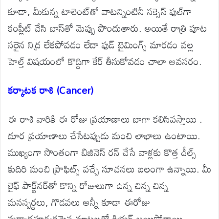
కూడా, మీకున్న టాలెంట్‌తో వాటన్నింటినీ సక్సెస్ ఫుల్‌గా
కంప్లీట్ చేసి బాస్‌తో మెప్పు పొందుతారు. అయితే రాత్రి పూట
సరైన నిద్ర లేకపోవడం లేదా ఫుడ్ టైమింగ్స్ మారడం వల్ల
హెల్త్ విషయంలో కొద్దిగా కేర్ తీసుకోవడం చాలా అవసరం.
కర్కాటక రాశి (Cancer)
ఈ రాశి వారికి ఈ రోజు ప్రయాణాలు బాగా కలిసివస్తాయి .
దూర ప్రయాణాలు చేసేటప్పుడు మంచి లాభాలు ఉంటాయి.
ముఖ్యంగా సొంతంగా బిజినెస్ రన్ చేసే వాళ్లకు కొత్త డీల్స్
కుదిరి మంచి ప్రాఫిట్స్ వచ్చే సూచనలు బలంగా ఉన్నాయి. మీ
లైఫ్ పార్ట్‌నర్‌తో కొన్ని రోజులుగా ఉన్న చిన్న చిన్న
మనస్పర్థలు, గొడవలు అన్నీ కూడా ఈరోజు
మర్యాదపూర్వకమైన మాటలతో క్లియర్ అయిపోతాయి.