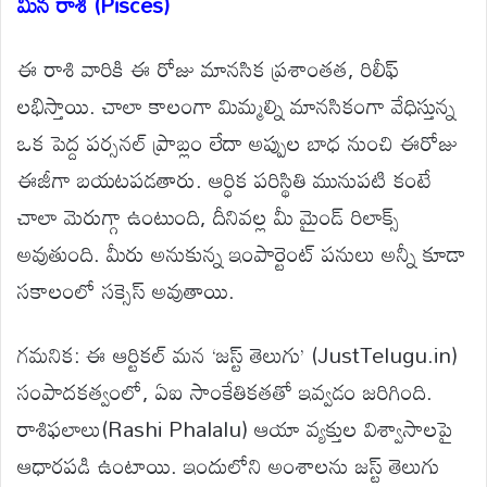
మీన రాశి (Pisces)
ఈ రాశి వారికి ఈ రోజు మానసిక ప్రశాంతత, రిలీఫ్
లభిస్తాయి. చాలా కాలంగా మిమ్మల్ని మానసికంగా వేధిస్తున్న
ఒక పెద్ద పర్సనల్ ప్రాబ్లం లేదా అప్పుల బాధ నుంచి ఈరోజు
ఈజీగా బయటపడతారు. ఆర్ధిక పరిస్థితి మునుపటి కంటే
చాలా మెరుగ్గా ఉంటుంది, దీనివల్ల మీ మైండ్ రిలాక్స్
అవుతుంది. మీరు అనుకున్న ఇంపార్టెంట్ పనులు అన్నీ కూడా
సకాలంలో సక్సెస్ అవుతాయి.
గమనిక: ఈ ఆర్టికల్ మన ‘జస్ట్ తెలుగు’ (JustTelugu.in)
సంపాదకత్వంలో, ఏఐ సాంకేతికతతో ఇవ్వడం జరిగింది.
రాశిఫలాలు(Rashi Phalalu) ఆయా వ్యక్తుల విశ్వాసాలపై
ఆధారపడి ఉంటాయి. ఇందులోని అంశాలను జస్ట్ తెలుగు