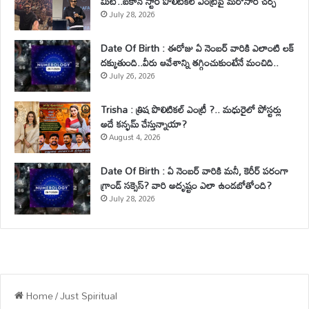
మీట్..ఐకాన్ స్టార్ పొలిటికల్ ఎంట్రీపై మరోసారి చర్చ
July 28, 2026
Date Of Birth : ఈరోజు ఏ నెంబర్ వారికి ఎలాంటి లక్
దక్కుతుంది..వీరు ఆవేశాన్ని తగ్గించుకుంటేనే మంచిది..
July 26, 2026
Trisha : త్రిష పొలిటికల్ ఎంట్రీ ?.. మధురైలో పోస్టర్లు
అదే కన్ఫమ్ చేస్తున్నాయా?
August 4, 2026
Date Of Birth : ఏ నెంబర్ వారికి మనీ, కెరీర్ పరంగా
గ్రాండ్ సక్సెస్? వారి అదృష్టం ఎలా ఉండబోతోంది?
July 28, 2026