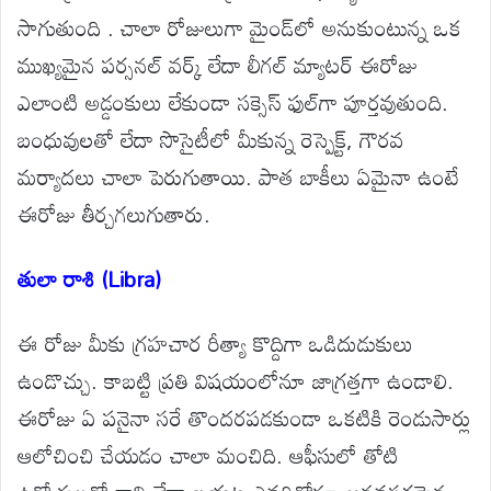
సాగుతుంది . చాలా రోజులుగా మైండ్‌లో అనుకుంటున్న ఒక
ముఖ్యమైన పర్సనల్ వర్క్ లేదా లీగల్ మ్యాటర్ ఈరోజు
ఎలాంటి అడ్డంకులు లేకుండా సక్సెస్ ఫుల్‌గా పూర్తవుతుంది.
బంధువులతో లేదా సొసైటీలో మీకున్న రెస్పెక్ట్, గౌరవ
మర్యాదలు చాలా పెరుగుతాయి. పాత బాకీలు ఏమైనా ఉంటే
ఈరోజు తీర్చగలుగుతారు.
తులా రాశి (Libra)
ఈ రోజు మీకు గ్రహచార రీత్యా కొద్దిగా ఒడిదుడుకులు
ఉండొచ్చు. కాబట్టి ప్రతి విషయంలోనూ జాగ్రత్తగా ఉండాలి.
ఈరోజు ఏ పనైనా సరే తొందరపడకుండా ఒకటికి రెండుసార్లు
ఆలోచించి చేయడం చాలా మంచిది. ఆఫీసులో తోటి