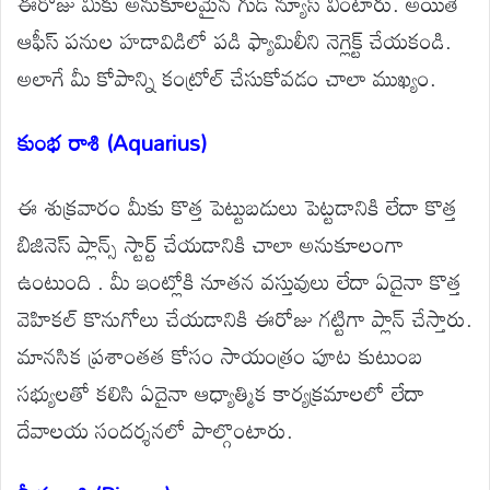
ఈరోజు మీకు అనుకూలమైన గుడ్ న్యూస్ వింటారు. అయితే
ఆఫీస్ పనుల హడావిడిలో పడి ఫ్యామిలీని నెగ్లెక్ట్ చేయకండి.
అలాగే మీ కోపాన్ని కంట్రోల్ చేసుకోవడం చాలా ముఖ్యం.
కుంభ రాశి (Aquarius)
ఈ శుక్రవారం మీకు కొత్త పెట్టుబడులు పెట్టడానికి లేదా కొత్త
బిజినెస్ ప్లాన్స్ స్టార్ట్ చేయడానికి చాలా అనుకూలంగా
ఉంటుంది . మీ ఇంట్లోకి నూతన వస్తువులు లేదా ఏదైనా కొత్త
వెహికల్ కొనుగోలు చేయడానికి ఈరోజు గట్టిగా ప్లాన్ చేస్తారు.
మానసిక ప్రశాంతత కోసం సాయంత్రం పూట కుటుంబ
సభ్యులతో కలిసి ఏదైనా ఆధ్యాత్మిక కార్యక్రమాలలో లేదా
దేవాలయ సందర్శనలో పాల్గొంటారు.