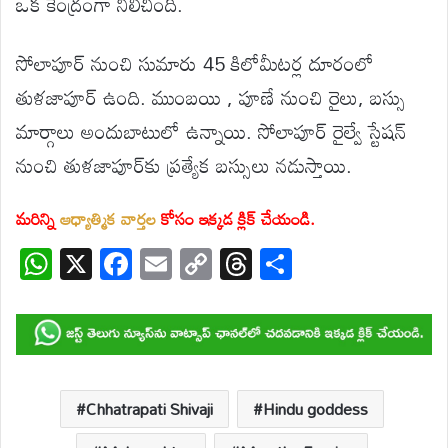
ఒక కేంద్రంగా నిలిచింది.
సోలాపూర్ నుంచి సుమారు 45 కిలోమీటర్ల దూరంలో
తుళజాపూర్ ఉంది. ముంబయి , పూణే నుంచి రైలు, బస్సు
మార్గాలు అందుబాటులో ఉన్నాయి. సోలాపూర్ రైల్వే స్టేషన్
నుంచి తుళజాపూర్‌కు ప్రత్యేక బస్సులు నడుస్తాయి.
మరిన్ని
ఆధ్యాత్మిక వార్తల
కోసం ఇక్కడ క్లిక్ చేయండి.
W
X
F
E
C
T
S
h
ac
m
o
hr
h
at
e
ail
p
e
ar
s
b
y
a
e
A
o
Li
d
p
o
n
s
Chhatrapati Shivaji
Hindu goddess