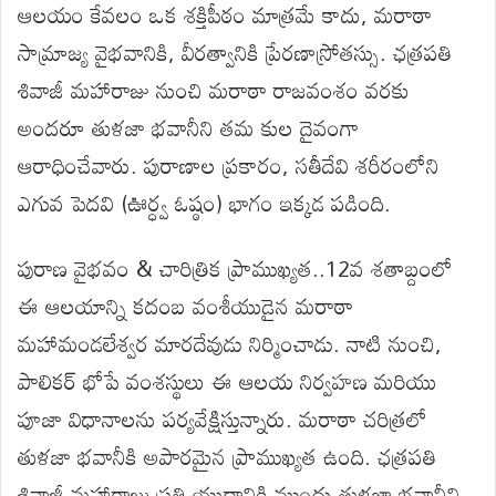
ఆలయం కేవలం ఒక శక్తిపీఠం మాత్రమే కాదు, మరాఠా
సామ్రాజ్య వైభవానికి, వీరత్వానికి ప్రేరణాస్రోతస్సు. ఛత్రపతి
శివాజీ మహారాజు నుంచి మరాఠా రాజవంశం వరకు
అందరూ తుళజా భవానీని తమ కుల దైవంగా
ఆరాధించేవారు. పురాణాల ప్రకారం, సతీదేవి శరీరంలోని
ఎగువ పెదవి (ఊర్ధ్వ ఓష్ఠం) భాగం ఇక్కడ పడింది.
పురాణ వైభవం & చారిత్రిక ప్రాముఖ్యత..12వ శతాబ్దంలో
ఈ ఆలయాన్ని కదంబ వంశీయుడైన మరాఠా
మహామండలేశ్వర మారదేవుడు నిర్మించాడు. నాటి నుంచి,
పాలికర్ భోపే వంశస్థులు ఈ ఆలయ నిర్వహణ మరియు
పూజా విధానాలను పర్యవేక్షిస్తున్నారు. మరాఠా చరిత్రలో
తుళజా భవానీకి అపారమైన ప్రాముఖ్యత ఉంది. ఛత్రపతి
శివాజీ మహారాజు ప్రతి యుద్ధానికి ముందు తుళజా భవానీని