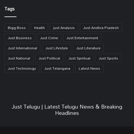
Link
Tags
Bigg Boss
Health
just Analysis
Just Andhra Pradesh
Just Business
Just Crime
Just Entertainment
Just International
Just Lifestyle
Just Literature
Just National
Just Political
Just Spiritual
Just Sports
Just Technology
Just Telangana
Latest News
Just Telugu | Latest Telugu News & Breaking
Headlines