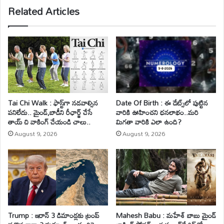
Related Articles
Tai Chi Walk : ఫాస్ట్‌గా నడవాల్సిన
Date Of Birth : ఈ డేట్స్‌లో పుట్టిన
పనిలేదు.. మైండ్‌,బాడీని రీఛార్జ్ చేసే
వారికి ఊహించని ధనలాభం..మరి
తాయ్ చి వాకింగ్‌ చేయండి చాలు..
మిగతా వారికి ఎలా ఉంది?
August 9, 2026
August 9, 2026
Trump : ఇరాన్ 3 డిమాండ్లకు ట్రంప్
Mahesh Babu : మహేశ్‌ బాబు మైండ్