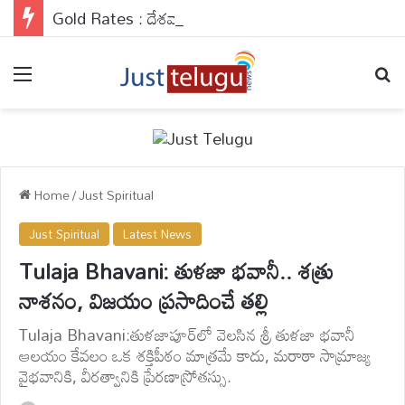
Gold Rates : దేశవ్యాప్తంగా బంగారం రేట్లు వరుసగా నాలుగో రోజు కూడా రాకెట్ స్పీడ్‌తో వేగంగా దూసుకెళ్తున్నాయి.
Menu
Se
Home
/
Just Spiritual
Just Spiritual
Latest News
Tulaja Bhavani: తుళజా భవానీ.. శత్రు
నాశనం, విజయం ప్రసాదించే తల్లి
Tulaja Bhavani:తుళజాపూర్‌లో వెలసిన శ్రీ తుళజా భవానీ
ఆలయం కేవలం ఒక శక్తిపీఠం మాత్రమే కాదు, మరాఠా సామ్రాజ్య
వైభవానికి, వీరత్వానికి ప్రేరణాస్రోతస్సు.