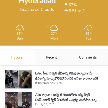
Hyderabad
67%
Scattered Clouds
5.51 km/h
29
27
29
℃
℃
℃
Sun
Mon
Tue
Popular
Recent
Comments
Life: మీకు నచ్చని జీవితాన్ని గడుపుతున్నారా? మీ
జీవితాన్ని మార్చుకోలేకపోవడానికి అసలు కారణం ఇదే!
December 22, 2025
Allu Arjun : ఇకపై 6 నెలలకోసారి బన్నీ ఫ్యాన్
మీట్..ఐకాన్ స్టార్ పొలిటికల్ ఎంట్రీపై మరోసారి చర్చ
July 28, 2026