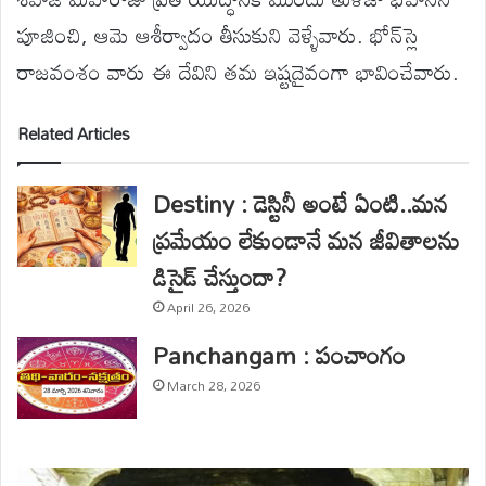
పూజించి, ఆమె ఆశీర్వాదం తీసుకుని వెళ్ళేవారు. భోన్‌స్లె
రాజవంశం వారు ఈ దేవిని తమ ఇష్టదైవంగా భావించేవారు.
Related Articles
Destiny : డెస్టినీ అంటే ఏంటి..మన
ప్రమేయం లేకుండానే మన జీవితాలను
డిసైడ్ చేస్తుందా?
April 26, 2026
Panchangam : పంచాంగం
March 28, 2026