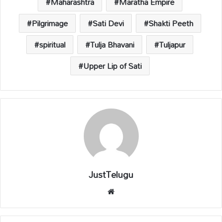
p
k
k
Maharashtra
Maratha Empire
Pilgrimage
Sati Devi
Shakti Peeth
spiritual
Tulja Bhavani
Tuljapur
Upper Lip of Sati
JustTelugu
We
bsi
te