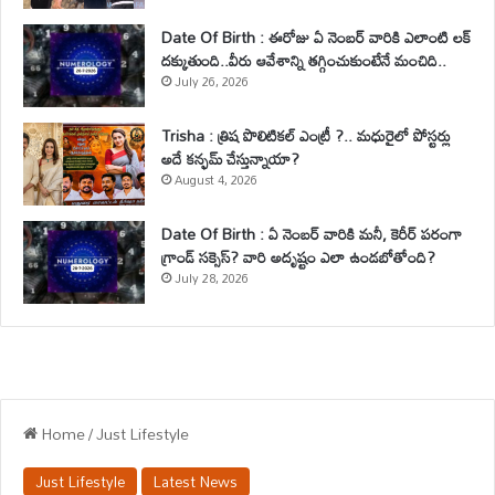
Date Of Birth : ఈరోజు ఏ నెంబర్ వారికి ఎలాంటి లక్
దక్కుతుంది..వీరు ఆవేశాన్ని తగ్గించుకుంటేనే మంచిది..
July 26, 2026
Trisha : త్రిష పొలిటికల్ ఎంట్రీ ?.. మధురైలో పోస్టర్లు
అదే కన్ఫమ్ చేస్తున్నాయా?
August 4, 2026
Date Of Birth : ఏ నెంబర్ వారికి మనీ, కెరీర్ పరంగా
గ్రాండ్ సక్సెస్? వారి అదృష్టం ఎలా ఉండబోతోంది?
July 28, 2026