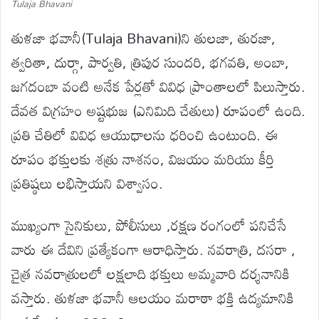
Tulaja Bhavani
తుళజా భవానీ(Tulaja Bhavani)ని తులజా, తురజా,
త్వరితా, దుర్గా, పార్వతి, త్రిపుర సుందరి, భగవతి, అంబా,
జగదంబా వంటి అనేక పేర్లతో వివిధ ప్రాంతాలలో పిలుస్తారు.
దేవత విగ్రహం అష్టభుజ (ఎనిమిది చేతులు) రూపంలో ఉంది.
ప్రతి చేతిలో వివిధ ఆయుధాలను ధరించి ఉంటుంది. ఈ
రూపం భక్తులకు శత్రు నాశనం, విజయం మరియు కీర్తి
ప్రతిష్ఠలు లభిస్తాయని విశ్వాసం.
ముఖ్యంగా సైనికులు, పోలీసులు ,రక్షణ రంగంలో పనిచేసే
వారు ఈ దేవిని ప్రత్యేకంగా ఆరాధిస్తారు. నవరాత్రి, దసరా ,
చైత్ర నవరాత్రులలో లక్షలాది భక్తులు అమ్మవారి దర్శనానికి
వస్తారు. తుళజా భవానీ ఆలయం మరాఠా భక్తి ఉద్యమానికి