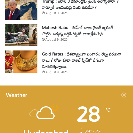
Trump : ఇరాన్ 3 డిమాండ్లకు ట్రంప్ తలొగ్గుతారా ?
హర్మూజ్ జలసంధిపై సంధి కుదిరేనా?
August 9, 2026
Mahesh Babu : మహేశ్‌ బాబు మైండ్ బ్లాకింగ్
పోస్టర్..జక్కన్న బర్త్‌డే గిఫ్ట్‌తో బాక్సాఫీస్ షేక్..
August 9, 2026
Gold Rates : దేశవ్యాప్తంగా బంగారం రేట్లు వరుసగా
నాలుగో రోజు కూడా రాకెట్ స్పీడ్‌తో వేగంగా
దూసుకెళ్తున్నాయి.
August 9, 2026
Weather
28
℃
29º - 23º