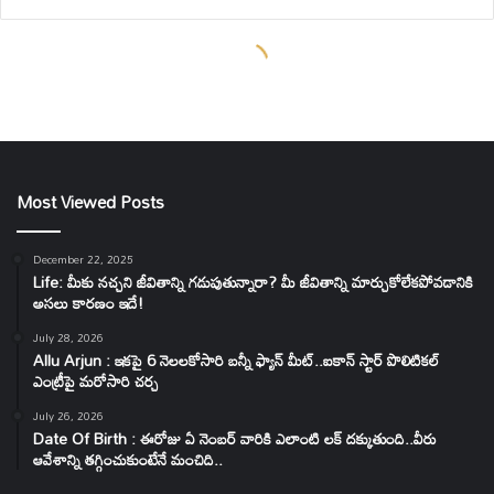
Most Viewed Posts
December 22, 2025
Life: మీకు నచ్చని జీవితాన్ని గడుపుతున్నారా? మీ జీవితాన్ని మార్చుకోలేకపోవడానికి
అసలు కారణం ఇదే!
July 28, 2026
Allu Arjun : ఇకపై 6 నెలలకోసారి బన్నీ ఫ్యాన్ మీట్..ఐకాన్ స్టార్ పొలిటికల్
ఎంట్రీపై మరోసారి చర్చ
July 26, 2026
Date Of Birth : ఈరోజు ఏ నెంబర్ వారికి ఎలాంటి లక్ దక్కుతుంది..వీరు
ఆవేశాన్ని తగ్గించుకుంటేనే మంచిది..