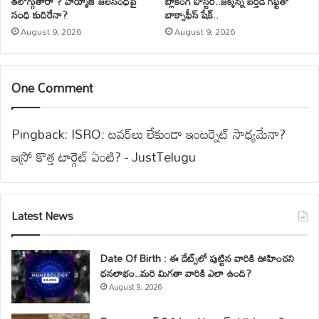
తలొగ్గుతారా ? హర్మూజ్ జలసంధిపై
బ్లాకింగ్ పోస్టర్..జక్కన్న బర్త్‌డే గిఫ్ట్‌తో
సంధి కుదిరేనా?
బాక్సాఫీస్ షేక్..
August 9, 2026
August 9, 2026
One Comment
Pingback:
ISRO: టవర్‌లు లేకుండా ఇంటర్నెట్ సాధ్యమేనా?
ఇస్రో కొత్త టార్గెట్ ఏంటి? - JustTelugu
Latest News
Date Of Birth : ఈ డేట్స్‌లో పుట్టిన వారికి ఊహించని
ధనలాభం..మరి మిగతా వారికి ఎలా ఉంది?
August 9, 2026